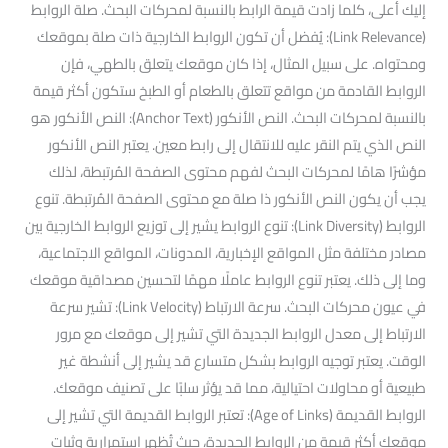
إليك أعلى، كلما زادت قيمة الرابط بالنسبة لمحركات البحث. صلة الروابط
(Link Relevance): يُفضل أن تكون الروابط الخارجية ذات صلة بموقعك
ومحتواه. على سبيل المثال، إذا كان موقعك يتعلق بالطهي، فإن
الروابط القادمة من مواقع تتعلق بالطعام أو الطبخ ستكون أكثر قيمة
بالنسبة لمحركات البحث. النص الأنكور (Anchor Text): النص الأنكور هو
النص الذي يتم النقر عليه للانتقال إلى رابط معين. يعتبر النص الأنكور
مؤشرًا هامًا لمحركات البحث لفهم محتوى الصفحة المُرتبطة، لذلك
يجب أن يكون النص الأنكور ذا صلة مع محتوى الصفحة المُرتبطة. تنوع
الروابط (Link Diversity): تنوع الروابط يشير إلى توزيع الروابط الخارجية بين
مصادر مختلفة مثل المواقع الإخبارية، المدونات، المواقع الاجتماعية،
وما إلى ذلك. يعتبر تنوع الروابط عاملًا مهمًا لتحسين مصداقية موقعك
في عيون محركات البحث. سرعة الارتباط (Link Velocity): تشير سرعة
الارتباط إلى معدل الروابط الجديدة التي تشير إلى موقعك مع مرور
الوقت. يعتبر توجيه الروابط بشكل متسارع قد يشير إلى أنشطة غير
طبيعية أو محاولات احتيالية، مما قد يؤثر سلبًا على تصنيف موقعك.
الروابط القديمة (Age of Links): تعتبر الروابط القديمة التي تشير إلى
موقعك أكثر قيمة من الروابط الجديدة، حيث تُظهر استمرارية وثبات