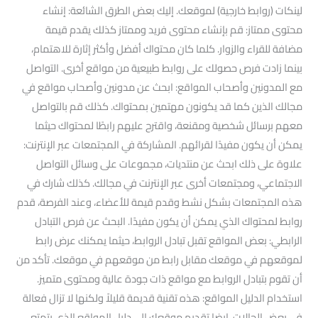
لينكات (روابط خارجية) لموقعك. إليك بعض الطرق الشائعة: إنشاء
محتوى ممتاز: قم بإنشاء محتوى فريد وممتاز كذلك يقدم قيمة
مضافة للقراء والزوار. كلما كان محتواك أفضل وأكثر إثارة للاهتمام،
بينما زادت فرص حصولك على روابط طبيعية من مواقع أخرى. التواصل
مع المدونين وأصحاب المواقع: ابحث عن مدونين وأصحاب مواقع في
مجالك الذين كما قد يكونون مهتمين بمحتواك. كذلك قم بالتواصل
معهم برسائل شخصية ومقنعة، واقترح عليهم رابطًا لمحتواك حيثما
يمكن أن يكون مفيدًا لقرائهم. المشاركة في المجتمعات عبر الإنترنت:
علاوة على ذلك ابحث عن منتديات، مجموعات على وسائل التواصل
الاجتماعي، ومجتمعات أخرى عبر الإنترنت في مجالك. كذلك شارك في
هذه المجتمعات بشكل نشط وقدم قيمة للأعضاء، وعند الفرصة، قدم
روابط لمحتواك الذي يمكن أن يكون مفيدًا. البحث عن فرص التبادل
الرابطي: بعض المواقع تقبل تبادل الروابط، حيثما يمكنك عرض رابط
لموقعهم في موقعك مقابل رابط من موقعهم في موقعك. تأكد من
أن تقوم بتبادل الروابط مع مواقع ذات جودة عالية ومحتوى متميز.
استخدام الدليل المواقع: هذه تقنية قديمة قليلاً ولكنها لا تزال فعالة
في بعض الحالات. ايضا تقديم موقعك إلى دليل المواقع الذي يتمتع