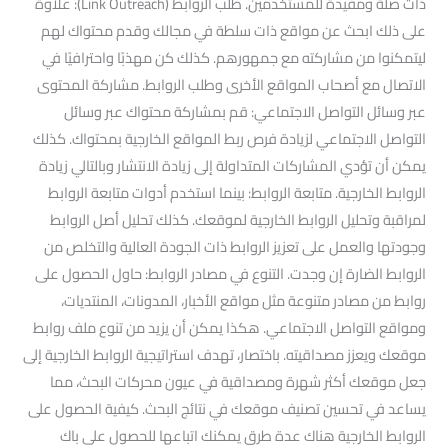
ذات صلة ومفيدة للمستخدمين. طلب الروابط (Link Outreach): علاوة
على ذلك ابحث عن مواقع ذات سلطة في مجالك وقدم محتواك لهم
ليتمكنوا من مشاركته مع جمهورهم. كذلك كن مهذبًا واحترافيًا في
الاتصال مع أصحاب المواقع الأخرى وطلب الروابط. مشاركة المحتوى
عبر وسائل التواصل الاجتماعي: قم بمشاركة محتواك عبر وسائل
التواصل الاجتماعي لزيادة فرص ربط المواقع الخارجية بمحتواك. كذلك
يمكن أن تؤدي المشاركات المتداولة إلى زيادة الانتشار وبالتالي زيادة
الروابط الخارجية. متابعة الروابط: بينما استخدم أدوات متابعة الروابط
لمراقبة وتحليل الروابط الخارجية لموقعك. كذلك تحليل أصل الروابط
وجودتها والعمل على تعزيز الروابط ذات الجودة العالية والتخلص من
الروابط الضارة إن وجدت. التنوع في مصادر الروابط: حاول الحصول على
روابط من مصادر متنوعة مثل مواقع الأخبار، المدونات، المنتديات،
ومواقع التواصل الاجتماعي. هكذا يمكن أن يزيد من تنوع ملف روابط
موقعك ويعزز مصداقيته. باختصار، تهدف استراتيجية الروابط الخارجية إلى
جعل موقعك أكثر شهرة ومصداقية في عيون محركات البحث، مما
يساعد في تحسين تصنيف موقعك في نتائج البحث. كيفية الحصول على
الروابط الخارجية هناك عدة طرق يمكنك اتباعها للحصول على باك