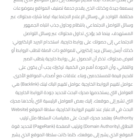
بسمعة جيدة وكذلك الذى يقدم خدمة تصنيف المواقع بموضوعات
مختلفة. التواجد في وسائل الإعلام الاجتماعية: ايضا شارك محتواك عبر
وسائل التواصل الاجتماعي بانتظام وحاول جذب انتباه الجمهور
المستهدف. بينما قد يؤدي تداول محتواك عبر وسائل التواصل
الاجتماعي إلى حصولك على روابط خارجية. استخدام البريد الإلكتروني:
كذلك أرسل رسائل بريد إلكتروني للمواقع ذات الصلة لتطلب الروابط أو
لعرض محتواك. تذكر أن الحصول على روابط خارجية يتطلب الصبر
والتفاني، وأن الجودة أهم من الكمية. تركيزك يجب أن يكون على
تقديم قيمة للمستخدمين وبناء علاقات مع أصحاب المواقع الأخرى.
عوامل تقييم الروابط الخارجية عوامل تقييم الباك لينك (Backlink) هي
العوامل التي يستخدمها محرك البحث لتحديد جودة الروابط الخارجية
التي تشير إلى موقعك. إليك بعض العوامل الرئيسية التي يأخذها محرك
البحث في الاعتبار عند تقييم الروابط الخارجية: سلطة الموقع (Website
Authority): يعتمد محرك البحث على مقياسات السلطة مثل ترتيب
النطاق (Domain Authority) وترتيب الصفحة (PageRank) لتحديد قوة
الموقع الذي يشير إلى موقعك. كلما كانت سلطة الموقع الذي يشير