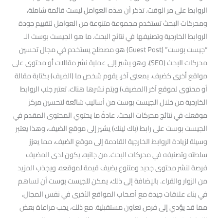
الروابط على مر الوقت. تذكر أن هذه العوامل ليست قائمة شاملة،
ومحركات البحث تستخدم مجموعة متنوعة من العوامل لتقييم جودة
الروابط الخارجية وتصنيفها في نتائج البحث. ما هو الجيست بوست الـ
“جيست بوست” (Guest Post) هو مصطلح يستخدم في مجال تحسين
محركات البحث (SEO)، وهو يشير إلى عملية نشر مقالات أو محتوى على
مواقع أخرى كضيف. بمعنى آخر، يقوم شخص ما (الضيف) بكتابة مقالة
أو محتوى لموقع آخر (المضيف) ويتم نشرها هناك. تعتبر جلب الروابط
الخارجية من خلال الجيست بوست من أساليب شائعة لتحسين مركز
موقعك في نتائج محركات البحث. عادةً ما يحتوي المحتوى المقدم في
الجيست بوست على رابط (باك لينك) يشير إلى موقع الضيف، وهذا يعتبر
وسيلة لزيادة الروابط الخارجية القادمة إلى موقع الضيف، مما يعزز
سلطته وتصنيفه في محركات البحث. من جانبه، يكون لدى المضيف
فرصة لنشر محتوى جديد ومتنوع يضيف قيمة لموقعه، ويجذب المزيد
من الزوار والقراء. بالإضافة إلى ذلك، يمكن للجيست بوست أن تساهم
في بناء علاقات جيدة مع أصحاب المواقع الأخرى في نفس المجال،
مما قد يؤدي إلى فرص تعاون مستقبلية. مع ذلك، يجب مراعاة بعض