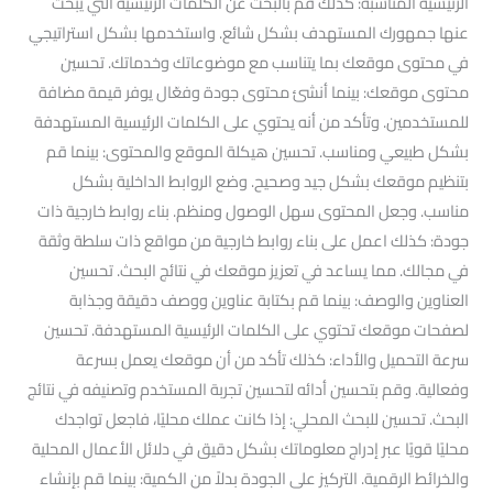
الرئيسية المناسبة: كذلك قم بالبحث عن الكلمات الرئيسية التي يبحث
عنها جمهورك المستهدف بشكل شائع. واستخدمها بشكل استراتيجي
في محتوى موقعك بما يتناسب مع موضوعاتك وخدماتك. تحسين
محتوى موقعك: بينما أنشئ محتوى جودة وفعّال يوفر قيمة مضافة
للمستخدمين. وتأكد من أنه يحتوي على الكلمات الرئيسية المستهدفة
بشكل طبيعي ومناسب. تحسين هيكلة الموقع والمحتوى: بينما قم
بتنظيم موقعك بشكل جيد وصحيح. وضع الروابط الداخلية بشكل
مناسب. وجعل المحتوى سهل الوصول ومنظم. بناء روابط خارجية ذات
جودة: كذلك اعمل على بناء روابط خارجية من مواقع ذات سلطة وثقة
في مجالك. مما يساعد في تعزيز موقعك في نتائج البحث. تحسين
العناوين والوصف: بينما قم بكتابة عناوين ووصف دقيقة وجذابة
لصفحات موقعك تحتوي على الكلمات الرئيسية المستهدفة. تحسين
سرعة التحميل والأداء: كذلك تأكد من أن موقعك يعمل بسرعة
وفعالية. وقم بتحسين أدائه لتحسين تجربة المستخدم وتصنيفه في نتائج
البحث. تحسين للبحث المحلي: إذا كانت عملك محليًا، فاجعل تواجدك
محليًا قويًا عبر إدراج معلوماتك بشكل دقيق في دلائل الأعمال المحلية
والخرائط الرقمية. التركيز على الجودة بدلاً من الكمية: بينما قم بإنشاء