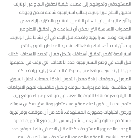
المستهدفين وتحويلهم إلى عملاء. كيفية تحقيق النجاح عبر الإنترنت
تحقيق النجاح عبر الإنترنت يتطلب استراتيجية شاملة تضمن وجودك
وتأثيرك الإيجابي في العالم الرقمي المتنوع والمتزايد. إليك بعض
الخطوات الأساسية التي يمكن أن تساعدك في تحقيق النجاح عبر
الإنترنت: وضع استراتيجية واضحة: قبل البدء في أي نشاط على الإنترنت.
يجب أن تحدد أهدافك وتطلعاتك وتحديد المخاطر والفرص. ابتكر
استراتيجية تضمن تحقيق أهدافك بشكل فعال. تحديد الأهداف: كذلك
قبل البدء في وضع الاستراتيجية، حدد الأهداف التي ترغب في تحقيقها
من خلال تحسين موقعك في محركات البحث. هل تريد زيادة حركة
المرور إلى موقعك. زيادة معدل التحويل زيادة المبيعات. تحليل السوق
والمنافسة: بينما قم بدراسة سوقك وتحليل منافسيك لفهم الاتجاهات
الحالية ومعرفة نقاط القوة والضعف في مواقعهم. بناء موقع ويب
متميز: يجب أن يكون لديك موقع ويب متطور ومتناسق يعكس هويتك
ويرضي احتياجات جمهورك المستهدف. تأكد من أن موقعك يوفر تجربة
مستخدم ممتازة وأنه يعمل بشكل سلس على جميع الأجهزة. تحديد
الهدف والجمهور المستهدف: كذلك قبل البدء في بناء الموقع، حدد
الهدف الرئيسي للموقع والجمهور المستهدف. هل ترغب في بيع