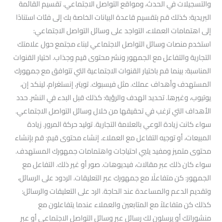
والتسجيلات في الحدث، ومواقع التواصل الاجتماعي. تقسيم القائمة
البريدية: كذلك قم بتقسيم قاعدة البيانات الخاصة بك إلى فئات استنادًا
إلى اهتمامات العملاء، التواجد على وسائل التواصل الاجتماعي:
استخدم منصات وسائل التواصل الاجتماعي لبناء مجتمع حول علامتك
التجارية والتفاعل مع الجمهور ونشر محتوى قيم وجذاب. اختيار القنوات
المناسبة: بينما قم باختيار القنوات الاجتماعية التي تتوافق مع جمهورك
المستهدف وأهداف عملك. مثل فيسبوك. تويتر، إنستغرام، لينكد إن،
يوتيوب، وغيرها. تحديد الهدف والرؤية: كذلك قبل البدء في النشر. حدد
الأهداف التي ترغب في تحقيقها من خلال وسائل التواصل الاجتماعي.
سواء كانت زيادة الوعي بالعلامة التجارية. توليد حركة المرور. زيادة
المبيعات، أو توجيه التفاعل مع العملاء. إنشاء محتوى قيم: قم بإنشاء
محتوى متميز ومفيد يلبي احتياجات واهتمامات جمهورك المستهدف.
سواء كان ذلك عبر مقالات، فيديوهات. صور أو غير ذلك. التفاعل مع
الجمهور: كن متفاعلًا مع جمهورك عبر التعليقات. الردود على الرسائل،
وتقديم الدعم والمساعدة عند الحاجة. الرد على التعليقات والرسائل:
كذلك كن متفاعلاً مع المتابعين والعملاء عندما يتفاعلون مع
منشوراتك أو يرسلون لك رسائل عبر وسائل التواصل الاجتماعي أو عبر