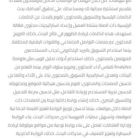
مع فيوهات، من خلال الهاتف أو الواتساب الخاص بناوسنكون سعداء
بتقديم استشارة مجانية لك ومساعدتك على تحقيق أهدافك بحث
الكلمات الرئيسية والتسويق بالمحتوى: تقوم بالبحث عن الكلمات
الرئيسية ذات الصلة بنشاط العميل وإعداد استراتيجيات محتوى فعّالة
تستهدف هذه الكلمات لزيادة الظهور في نتائج البحث. كذلك الترويج
للمحتوى عبر منصات التواصل الاجتماعي والقنوات الرقمية المختلفة.
بينما استخدام التسويق بالبريد الإلكتروني لجذب المستخدمين
المهتمين بالمحتوى. كذلك استخدام أدوات تحليل الويب مثل Google
Analytics لقياس أداء المحتوى وفهم سلوك الزوار. بينما التعلم من
البيانات وتعديل استراتيجية التسويق بالمحتوى بناءً على الأداء والتفاعل.
تحسين الصفحات والمحتوى: تقوم بتحسين هيكلية الموقع ومحتوياته
لتحسين تجربة المستخدم وزيادة التفاعل، مثل تحسين سرعة التحميل
والتنسيق البصري. كذلك إنشاء روابط داخلية تربط بين الصفحات ذات
الصلة داخل موقعك. بينما تحسين توزيع الروابط لتعزيز القيمة الجماعية
لموقعك وتسهيل عمليات الفهرسة لدى محركات البحث. بناء الروابط
وإدارة العلاقات: تعمل على بناء روابط نوعية من مواقع موثوقة لزيادة
السيطرة وتعزيز التصنيف في محركات البحث. كذلك الروابط الخارجية