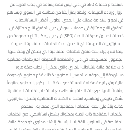
باستخدام خدمات SEO في دبي ليس فقط يساعد في جذب المزيد من
الزوار وزيادة المبيعات. ولكنه يعزز أيضًا من مكانتك في السوق ويساهم
في نمو واستدامة عملك على المدى الطويل. أفضل الاستراتيجيات
لتحقيق نتائج ممتازة في خدمات سيو في دبي لتحقيق نتائج ممتازة في
خدمات تحسين محركات البحث (SEO) في دبي، يمكن اتباع مجموعة من
الاستراتيجيات المهمة التي تتضمن: بحث الكلمات المفتاحية الصحيحة:
بينما قم بإجراء بحث متقن للكلمات المفتاحية التي يمكن أن يبحث عنها
الجمهور المستهدف في دبي والمنطقة المحيطة. اختر كلمات مفتاحية
ذات علاقة عالية بنشاطك التجاري والتي يمكن أن تجلب حركة مرور
مستهدفة إلى موقعك. تحسين المحتوى: كذلك قدّم محتوى ذو جودة
عالية وذي قيمة مضافة للمستخدمين. ضمّن أن يكون المحتوى متنوعاً
وشاملاً للمواضيع ذات الصلة بنشاطك. مع استخدام الكلمات المفتاحية
بشكل طبيعي ومناسب. استخدام الكلمات المفتاحية بشكل استراتيجي:
كذلك بناءً على بحث الكلمات المفتاحية الذي قمت به، استخدم
الكلمات المفتاحية ذات الصلة بمحتواك بشكل استراتيجي. ضع الكلمات
المفتاحية في العناوين. الفقرات الرئيسية. إنشاء محتوى ذو جودة عالية:
بينما يجب أن يكون المحتوى الذي تنشئه ذو جودة عالية ومفيد للقارئ.