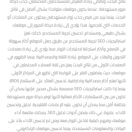
نتائج البحث، وبالتالي زيادة التعرض للمستخدمين المحتملين. جذب حركة
مرور مستهدفة: عندما يكون موقعك متواجدًا بشكل أفضل في نتائج
البحث. بينما يزيد من فرص جذب زوار مستهدفين يبحثون عن المنتجات أو
الخدمات التي تقدمها. هذا يؤدي إلى زيادة حركة المرور إلى موقعك
بشكل طبيعي ومستدام. تحسين تجربة المستخدم: كذلك تعزز
استراتيجيات SEO تجربة المستخدم عن طريق جعل الموقع أكثر سهولة
في التصفح وأكثر استجابة لاحتياجات الزوار. مما يؤدي إلى زيادة معدلات
التحويل والبقاء على الموقع. زيادة الثقة والمصداقية: بينما الظهور في
الصفحات الأولى من نتائج البحث يعزز من ثقة العملاء المحتملين في
موقعك. حيث يفضلون النقر على الروابط التي تظهر في المراكز الأولى
لأنها تعتبر أكثر مصداقية واحترافية. تحسين العائد على الاستثمار (ROI):
بينما إذا كانت استراتيجيات SEO مصممة بشكل صحيح. فإنها يمكن أن
تكون من بين الاستثمارات الأكثر فعالية لأنها توفر حركة مرور مستهدفة
بتكلفة أقل مما يمكن أن تكون عليه الإعلانات التقليدية. تحليل وتحسين
الأداء: علاوة عي ذلك بفضل أدوات تحليل SEO. يمكنك متابعة أداء
موقعك وفهم كيفية تفاعل الزوار معه ومن ثم تحسين الأداء بناءً على
البيانات والمعلومات المستمدة. بينما تحسين موقعك الإلكتروني