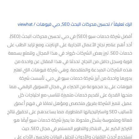
دبي
اترك تعليقاً
/
تحسين محركات البحث SEO
,
دبي فيوهات
/
viewhat
أفضل شركة خدمات سيو (SEO) في دبي تحسين محركات البحث (SEO).
أحد أهم عناصر نجاح الأعمال التجارية على الإنترنت. ومع تزايد الطلب على
خدمات SEO. تبرز بعض الشركات كرواد في هذا المجال. وتتمتع بسمعة
قوية وسجل حافل من النجاح. تحدثنا في هذا المقال عن واحدة من
هذه الشركات المبدعة والمتقدمة. وهي شركة فيوهات التي تعتبر
بدورها واحدة من أبرز شركة خدمات سيو في دبي. تأسست شركة
فيوهات على يد مجموعة من الخبراء في مجال التسويق الرقمي. مما
منحها القدرة على تقديم خدمات متميزة تتناسب مع احتياجات كل
عميل. تتميز الشركة بفريق متخصص ومؤهل تمامًا في فهم أعمق
لأساليب SEO واستراتيجياتها المتطورة. مما يساعدهم على تحقيق نتائج
فعالة وملموسة بشكل ملحوظ. ما يميز شركة خدمات سيو أيضًا هو
التركيز الكبير على الابتكار والتطوير المستمر في مجال SEO. حيث
تستخدم أحدث التقنيات والأدوات لتحليل البيانات وتحسين الأداء على