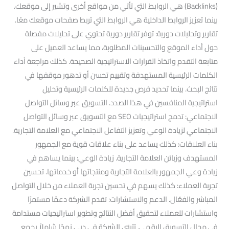
(Backlinks) هي الروابط التي تأتي من مواقع أخرى وتشير إلى موقعك.
بينما تعزيز الروابط الداخلية هي الروابط التي تربط صفحات موقعك معًا.
تقارير وتحليلات دورية: توفر تقارير دورية تحتوي على تحليلات مفصلة
حول أداء الموقع والتحسينات المطلوبة، مما يساعد العميل على
متابعة التقدم واتخاذ القرارات الاستراتيجية الصحيحة. كذلك مراجعة أداء
الكلمات الرئيسية المستهدفة وتقييم تحسن أو تدهور موقفها في
نتائج البحث. بينما تحديد فرص جديدة للكلمات الرئيسية وتحليل
استراتيجية المنافسين في هذا الصدد. التسويق عبر وسائل التواصل
الاجتماعي: تدمج استراتيجيات SEO مع التسويق عبر وسائل التواصل
الاجتماعي لزيادة الوعي وتعزيز التفاعل الاجتماعي مع العلامة التجارية.
بناء العلاقات: كذلك يساعد على بناء علاقات قوية مع الجمهور
المستهدف وزبائن العلامة التجارية. زيادة الوعي: بينما يساهم في
زيادة وعي الجمهور بالعلامة التجارية ومنتجاتها أو خدماتها. تحسين
تجربة العملاء: كذلك يسهم في تحسين تجربة العملاء من خلال التواصل
المباشر والفعّال. الدعم والاستشارات: تقدم الشركة دعمًا مستمرًا
واستشارات للعملاء لتحقيق أفضل النتائج وتطوير استراتيجيات مستدامة
في مجال التسويق الرقمي. تتبنى الشركة في دبي نهجًا شاملاً يجمع