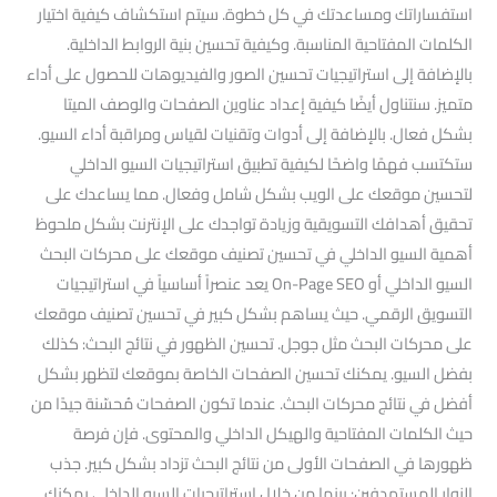
استفساراتك ومساعدتك في كل خطوة. سيتم استكشاف كيفية اختيار
الكلمات المفتاحية المناسبة. وكيفية تحسين بنية الروابط الداخلية.
بالإضافة إلى استراتيجيات تحسين الصور والفيديوهات للحصول على أداء
متميز. سنتناول أيضًا كيفية إعداد عناوين الصفحات والوصف الميتا
بشكل فعال. بالإضافة إلى أدوات وتقنيات لقياس ومراقبة أداء السيو.
ستكتسب فهمًا واضحًا لكيفية تطبيق استراتيجيات السيو الداخلي
لتحسين موقعك على الويب بشكل شامل وفعال. مما يساعدك على
تحقيق أهدافك التسويقية وزيادة تواجدك على الإنترنت بشكل ملحوظ
أهمية السيو الداخلي في تحسين تصنيف موقعك على محركات البحث
السيو الداخلي أو On-Page SEO يعد عنصراً أساسياً في استراتيجيات
التسويق الرقمي. حيث يساهم بشكل كبير في تحسين تصنيف موقعك
على محركات البحث مثل جوجل. تحسين الظهور في نتائج البحث: كذلك
بفضل السيو. يمكنك تحسين الصفحات الخاصة بموقعك لتظهر بشكل
أفضل في نتائج محركات البحث. عندما تكون الصفحات مُحسّنة جيدًا من
حيث الكلمات المفتاحية والهيكل الداخلي والمحتوى. فإن فرصة
ظهورها في الصفحات الأولى من نتائج البحث تزداد بشكل كبير. جذب
الزوار المستهدفين: بينما من خلال استراتيجيات السيو الداخلي يمكنك