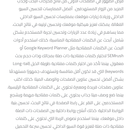
فرص الظهور في الصفحات الأولى من نتائج محركات البحث وجذب
المزيد من الزوار المستهدفين. أفضل الممارسات لتحسين السيو
الداخلي وزيادة زيارات موقعك بممارسات تحسين السيو الداخلي
الفعّالة. يمكنك تعزيز هيكلية موقعك وتحسين ترتيبه في نتائج البحث،
مما يساهم في زيادة عدد الزيارات وتحسين تجربة المستخدم بشكل
شامل. أبحث عن الكلمات المفتاحية المناسبة: كذلك استخدم أدوات
البحث عن الكلمات المفتاحية مثل Google Keyword Planner أو
SEMrush لاختيار كلمات مفتاحية ذات صلة بمجالك وذات حجم بحث
معقول. بينما تأكد من اختيار كلمات مفتاحية طويلة الذيل (Long-tail
keywords) التي قد تكون أقل منافسة وتستهدف جمهورًا مستهدفًا
بشكل أفضل. تحسين عناوين الصفحات والوصف الميتا: كذلك اكتب
عناوين صفحات فريدة ومعبرة تحتوي على الكلمات المفتاحية الرئيسية.
بينما ضع وصف ميتا جذاب يحتوي على كلمات مفتاحية مهمة ويشجع
المستخدمين على النقر على رابط الصفحة في نتائج البحث. تحسين بنية
الروابط الداخلية: كذلك أنشئ روابط داخلية بين الصفحات ذات الصلة
داخل موقعك. بينما استخدم نصوص الربط التي تحتوي على كلمات
مفتاحية ذات صلة لتعزيز قوة السيو الداخلي. تحسين سرعة التحميل