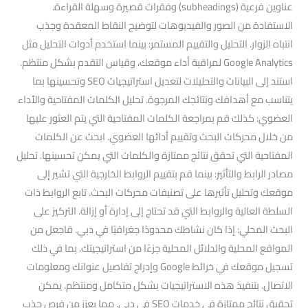
عناوين فرعية (subheadings) وفقرات قصيرة وسهلة القراءة.
الاستفادة من الصور والفيديوهات لتوضيح النقاط المعقدة وجذب
انتباه الزوار. التحليل والتقييم المستمر: بينما استخدم أدوات التحليل مثل
Google Analytics لمراقبة أداء موقعك، وقياس التقدم بشكل منتظم.
استند إلى البيانات والتحليلات لتعديل استراتيجيات SEO وتحسينها بما
يتناسب مع أهدافك ونتائجك المرجوة. تحليل الكلمات المفتاحية والأداء
العضوي: كذلك قم بمراجعة الكلمات المفتاحية التي يتم العثور عليها
من خلال محركات البحث وتقييم أدائها العضوي. ابحث عن الكلمات
المفتاحية التي تحقق نتائج ممتازة والكلمات التي يمكن تحسينها. تحليل
مصادر الرابط والتأثير: بينما قم بتقييم الروابط الخارجية التي تشير إلى
موقعك وتحليل تأثيرها على تصنيفات محركات البحث. تابع الروابط ذات
السلطة العالية والروابط التي قد تحتاج إلى إدارة أو إزالة. التركيز على
البحث المحلي: إذا كان نشاطك محدودًا جغرافيًا في دبي. فاجعل من
المواقع المحلية والدلائل المحلية جزءًا من استراتيجيتك. بما في ذلك
تسجيل موقعك في خرائط Google وإدراج تفاصيل عنوانك ومعلومات
الاتصال. بتنفيذ هذه الاستراتيجيات بشكل متكامل ومنتظم. يمكن
تحقيق نتائج ممتازة في خدمات SEO في دبي. مما يعزز من فرص جذب