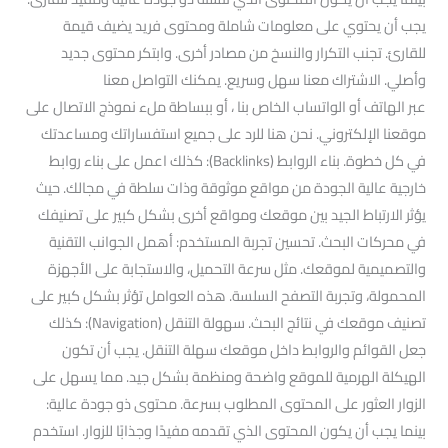
يجب أن يحتوي على معلومات شاملة ومحتوى فريد يضيف قيمة
للقارئ. تجنب التكرار والنسخ من مصادر أخرى. وابتكر محتوى جديد
وأصلي. الاشتراك معنا سهل وسريع. يمكنك التواصل معنا
عبر الهاتف أو الواتساب الخاص بنا ، أو ببساطة ملء نموذج الاتصال على
موقعنا الإلكتروني. نحن هنا للرد على جميع استفساراتك ومساعدتك
في كل خطوة. بناء الروابط (Backlinks): كذلك اعمل على بناء روابط
خارجية عالية الجودة من مواقع موثوقة وذات سلطة في مجالك. حيث
يؤثر الارتباط الجيد بين موقعك ومواقع أخرى بشكل كبير على تصنيفك
في محركات البحث. تحسين تجربة المستخدم: أهمل الجوانب التقنية
والتصميمية لموقعك. مثل سرعة التحميل، والاستجابة على الأجهزة
المحمولة، وتجربة التصفح السلسة. هذه العوامل تؤثر بشكل كبير على
تصنيف موقعك في نتائج البحث. سهولة التنقل (Navigation): كذلك
جعل القوائم والروابط داخل موقعك سهلة التنقل. يجب أن تكون
الهيكلة الهرمية للموقع واضحة ومنظمة بشكل جيد. مما يسهل على
الزوار العثور على المحتوى المطلوب بسرعة. محتوى ذو جودة عالية:
بينما يجب أن يكون المحتوى الذي تقدمه مفيدًا وجذابًا للزوار. استخدم