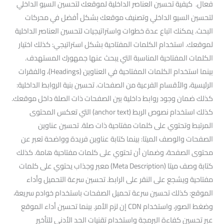
فعال. كيفية تحسين العناصر الداخلية لموقعك لتحسين السيو الداخلي
لتحسين السيو الداخلي وتصنيف موقعك بشكل أفضل في محركات
البحث. يمكنك اتباع عدة خطوات واستراتيجيات لتحسين العناصر الداخلية
لموقعك. استخدام الكلمات المفتاحية بشكل استراتيجي: كذلك اختيار
الكلمات المفتاحية المناسبة التي يبحث عنها جمهورك المستهدف.
بينما استخدام الكلمات المفتاحية في العناوين (Headings)، والفقرات
الرئيسية، والأقسام الفرعية من الصفحات. تحسين بنية الروابط الداخلية:
كذلك ضمان وجود روابط داخلية بين الصفحات ذات الصلة داخل موقعك.
كذلك استخدام نصوص الربط (anchor text) التي تعكس المحتوى
المرتبط وتحتوي على كلمات مفتاحية ذات صلة. تحسين عناوين
الصفحات والوصف الميتا: بينما كتابة عناوين فريدة وواضحة تعبر عن
محتوى الصفحة، وضمان أن تحتوي على كلمات مفتاحية هامة. كذلك
كتابة وصف ميتا (Meta Description) معبر وجذاب يحتوي على كلمات
مفتاحية ويشجع على النقر على الرابط. تحسين سرعة التحميل وأداء
الموقع: كذلك تحسين سرعة تحميل الصفحات باستخدام خوادم سريعة،
وضغط الصور، واستخدام CDN إن لزم الأمر. بينما تحسين أداء الموقع
عبر تحسين كفاءة البرمجة واستخدام تقنيات الحد الأدنى للتأخير