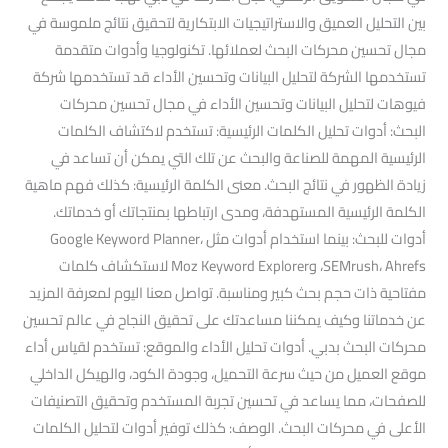
بين التحليل العميق والاستراتيجيات الابتكارية لتحقيق نتائج ملموسة في
مجال تحسين محركات البحث لعملائها. تكنولوجيا وأدوات متقدمة
تستخدمها الشركة لتحليل البيانات وتحسين الأداء قد تستخدمها شركة
فيوهات لتحليل البيانات وتحسين الأداء في مجال تحسين محركات
البحث: أدوات تحليل الكلمات الرئيسية: تستخدم لاكتشاف الكلمات
الرئيسية المهمة للصناعة والبحث عن تلك التي يمكن أن تساعد في
زيادة الظهور في نتائج البحث. معنى الكلمة الرئيسية: كذلك فهم ماهية
الكلمة الرئيسية المستهدفة، ومدى ارتباطها بمنتجاتك أو خدماتك.
أدوات للبحث: بينما استخدام أدوات مثل Google Keyword Planner،
SEMrush، Ahrefs، وMoz Keyword Explorer لاستكشاف كلمات
مفتاحية ذات حجم بحث كبير ومناسبة. تواصل معنا اليوم لمعرفة المزيد
عن خدماتنا وكيف يمكننا مساعدتك على تحقيق النجاح في عالم تحسين
محركات البحث بدبي. أدوات تحليل الأداء والموقع: تستخدم لقياس أداء
موقع العميل من حيث سرعة التحميل، وجودة الكود، والهيكل الداخلي
للصفحات، مما يساعد في تحسين تجربة المستخدم وتحقيق التصنيفات
الأعلى في محركات البحث. الوصف: كذلك توفير أدوات لتحليل الكلمات