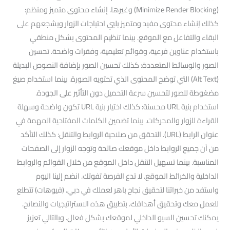
(Minimize Render Blocking) وغيرها. إنشاء محتوى متميز ومنظم:
كذلك إنشاء محتوى مفيد ومتميز يلبي احتياجات الزوار ويشجعهم على
البقاء والتفاعل مع الموقع. بينما تنظيم المحتوى بشكل منطقي
باستخدام عناوين فرعية، وقوائم تعليمية، وفقرات واضحة. تحسين
الصور والوسائط المتعددة: كذلك تحسين الصور بإضافة النصوص البديلة
(Alt Text) التي توضح المحتوى الذي تحتويه الصورة. بينما استخدام صيغ
مضغوطة للصور لتحسين سرعة التحميل دون التأثير على الجودة.
استخدام بنية URL محسنة: كذلك اختيار بنية URL تكون واضحة وسهلة
القراءة للزوار والمحركات. بينما تضمين الكلمات المفتاحية المهمة في
عنوان الرابط (URL). التحقق من صلاحية الروابط والتنقل: كذلك التأكد
من أن جميع الروابط داخل موقعك صالحة وتوجه الزوار إلى الصفحات
المناسبة. بينما تسهيل التنقل داخل الموقع من خلال القوائم والروابط
الداخلية والخرائط الموقع. لا تدع الفرصة تفوتك. انضم إلينا اليوم
واستفد من خبراتنا لتحقيق نجاح باهر لعملك في دبي. (فيوهات) تتطلع
للعمل معك وتحقيق أهدافك. بتطبيق هذه الاستراتيجيات والنصائح.
يمكنك تحسين السيو الداخلي لموقعك بشكل فعال. وبالتالي تعزيز