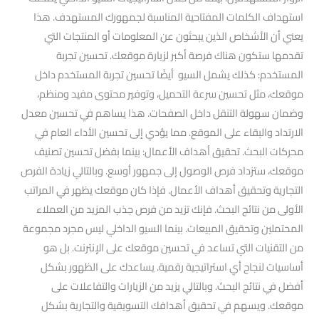
استهداف الكلمات المفتاحية المناسبة لجمهورك المستهدف. هذا
يعني أن الأشخاص الذين يبحثون عن المعلومات أو المنتجات التي
تقدمها ستكون هناك فرصة أكبر لزيارة موقعك. تحسين تجربة
المستخدم: كذلك يشمل السيو أيضًا تحسين تجربة المستخدم داخل
موقعك، مثل تحسين سرعة التحميل، وتوفير محتوى مفيد ومنظم،
وضمان سهولة التنقل داخل الصفحات. هذا يساهم في تحسين معدل
الارتداد والبقاء على الموقع. مما يؤدي إلى تحسين الأداء العام في
محركات البحث. تحقيق أهداف الأعمال: بينما بفضل تحسين تصنيف
موقعك، ستزداد فرص الوصول إلى جمهور أوسع. وبالتالي زيادة الفرص
التجارية وتحقيق أهداف الأعمال. فإذا كان موقعك يظهر في المراتب
الأولى من نتائج البحث. فإنك تزيد من فرص جذب المزيد من العملاء
المحتملين وتحقيق المبيعات. بينما السيو الداخلي ليس مجرد مجموعة
من التقنيات التي تساعد في تحسين موقعك على الإنترنت. بل هو
أساسيات لنجاح أي استراتيجية رقمية. يساعدك على الظهور بشكل
أفضل في نتائج البحث. وبالتالي يزيد من الزيارات والتفاعلات على
موقعك. ويسهم في تحقيق أهدافك التسويقية والتجارية بشكل