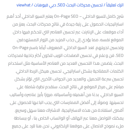
اترك تعليقاً
/
تحسين محركات البحث SEO
,
دبي فيوهات
/
viewhat
شرح كامل للسيو الداخلي – On-Page SEO يعتبر السيو الداخلي أحد أهم
استراتيجيات الحصول على رتبة جيدة في نتائج محركات البحث. يعزز من
أداء موقعك على الإنترنت عبر تحسين العناصر التي تتحكم فيها داخل
الموقع نفسه. مما يؤدي إلى جذب المزيد من الزوار المستهدفين
وتحسين تجربتهم. تعد السيو الداخلي. المعروف أيضًا باسم On-Page
SEO. فن وعلم في تحسين الصفحات الويب لتكون أكثر جاذبية لمحركات
البحث. يتضمن هذا التحسين العديد من العناصر الأساسية مثل استخدام
الكلمات المفتاحية بشكل استراتيجي. تحسين هيكل الربط الداخلي.
تحسين سرعة التحميل. والعديد من الجوانب الأخرى التي تؤثر بشكل
مباشر على مركز الموقع في نتائج البحث. سنقدم نظرة شاملة على
السيو الداخلي. بدءًا من أهميته وأساسياته. مرورًا بأبرز عناصره وأساليب
تحسينها. وصولًا إلى أفضل الممارسات التي يجب اتباعها للحصول على
أقصى استفادة من هذه الاستراتيجية. الاشتراك معنا سهل وسريع.
يمكنك التواصل معنا عبر الهاتف أو الواتساب الخاص بنا ، أو ببساطة
ملء نموذج الاتصال على موقعنا الإلكتروني. نحن هنا للرد على جميع