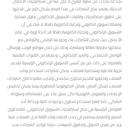
نجد أننا نتحدث عن عمود فقري لا غنى عنه في استراتيجيات الأعمال
الحديثة. يعتمد نجاح الشركات في هذا العصر بشكل كبير على قدرتها
على تطبيق استراتيجيات وتقنيات التسويق الإلكتروني بطرق مبتكرة
وفعالة تسويق الكتروني وتجارة الكترونية طنطا. لا شك في أن
التسويق الإلكتروني وتجارة الكترونية طنطا قد أحدثا ثورة في عالم
الأعمال. حيث يُمكن للشركات بناء وجودها الرقمي والتواصل مع
عملائها بطريقة فعّالة ومباشرة، وذلك من خلال مواقع الويب، ووسائل
التواصل الاجتماعي. والبريد الإلكتروني، وغيرها من القنوات الرقمية.
بالعلاوة على ذلك. من بين أسس التسويق الإلكتروني الرئيسية تقديم
تجربة تفاعلية وشخصية للعملاء. يمكن للشركات استخدام بيانات
العملاء وتحليلها لتقديم محتوى مخصص وتجارب متفردة تلبي احتياجات
العملاء بشكل أفضل. بفضل التكنولوجيا المتطورة.بينما يمكن تخصيص
الإعلانات والعروض الترويجية لكل عميل بناءً على اهتماماته وسلوكه
الشرائي. كما يُعتبر استخدام محتوى ذو جودة عالية وجذابة أحد
العوامل الرئيسية في نجاح استراتيجيات التسويق الإلكتروني. فالمحتوى
المميز والمتميز يساهم في جذب الانتباه وبناء الثقة لدى العملاء. مما
يزيد من فرص التحويل وتحقيق المبيعات. حيثما تتواجد الشركات، يجب