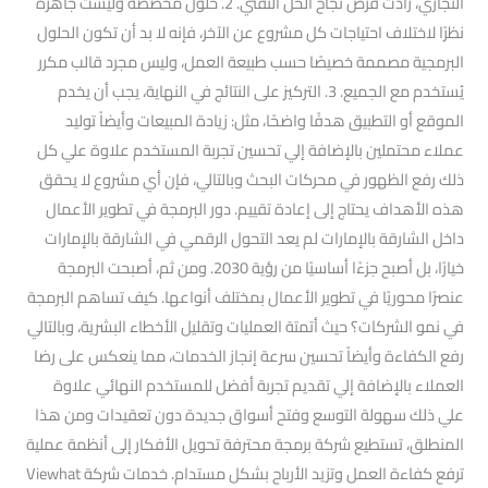
التجاري، زادت فرص نجاح الحل التقني. 2. حلول مخصصة وليست جاهزة
نظرًا لاختلاف احتياجات كل مشروع عن الآخر، فإنه لا بد أن تكون الحلول
البرمجية مصممة خصيصًا حسب طبيعة العمل، وليس مجرد قالب مكرر
يُستخدم مع الجميع. 3. التركيز على النتائج في النهاية، يجب أن يخدم
الموقع أو التطبيق هدفًا واضحًا، مثل: زيادة المبيعات وأيضاً توليد
عملاء محتملين بالإضافة إلي تحسين تجربة المستخدم علاوة علي كل
ذلك رفع الظهور في محركات البحث وبالتالي، فإن أي مشروع لا يحقق
هذه الأهداف يحتاج إلى إعادة تقييم. دور البرمجة في تطوير الأعمال
داخل الشارقة بالإمارات لم يعد التحول الرقمي في الشارقة بالإمارات
خيارًا، بل أصبح جزءًا أساسيًا من رؤية 2030. ومن ثم، أصبحت البرمجة
عنصرًا محوريًا في تطوير الأعمال بمختلف أنواعها. كيف تساهم البرمجة
في نمو الشركات؟ حيث أتمتة العمليات وتقليل الأخطاء البشرية، وبالتالي
رفع الكفاءة وأيضاً تحسين سرعة إنجاز الخدمات، مما ينعكس على رضا
العملاء بالإضافة إلي تقديم تجربة أفضل للمستخدم النهائي علاوة
علي ذلك سهولة التوسع وفتح أسواق جديدة دون تعقيدات ومن هذا
المنطلق، تستطيع شركة برمجة محترفة تحويل الأفكار إلى أنظمة عملية
ترفع كفاءة العمل وتزيد الأرباح بشكل مستدام. خدمات شركة Viewhat