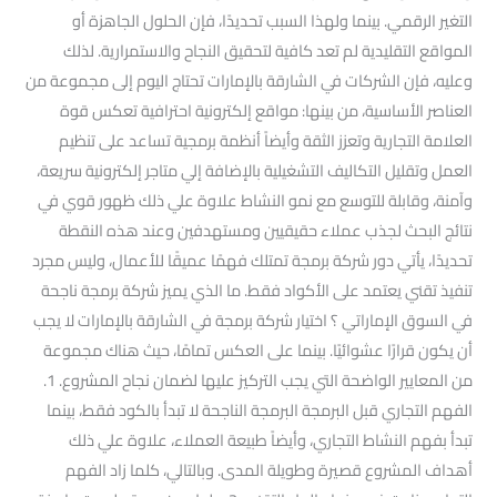
التغير الرقمي. بينما ولهذا السبب تحديدًا، فإن الحلول الجاهزة أو
المواقع التقليدية لم تعد كافية لتحقيق النجاح والاستمرارية. لذلك
وعليه، فإن الشركات في الشارقة بالإمارات تحتاج اليوم إلى مجموعة من
العناصر الأساسية، من بينها: مواقع إلكترونية احترافية تعكس قوة
العلامة التجارية وتعزز الثقة وأيضاً أنظمة برمجية تساعد على تنظيم
العمل وتقليل التكاليف التشغيلية بالإضافة إلي متاجر إلكترونية سريعة،
وآمنة، وقابلة للتوسع مع نمو النشاط علاوة علي ذلك ظهور قوي في
نتائج البحث لجذب عملاء حقيقيين ومستهدفين وعند هذه النقطة
تحديدًا، يأتي دور شركة برمجة تمتلك فهمًا عميقًا للأعمال، وليس مجرد
تنفيذ تقني يعتمد على الأكواد فقط. ما الذي يميز شركة برمجة ناجحة
في السوق الإماراتي ؟ اختيار شركة برمجة في الشارقة بالإمارات لا يجب
أن يكون قرارًا عشوائيًا. بينما على العكس تمامًا، حيث هناك مجموعة
من المعايير الواضحة التي يجب التركيز عليها لضمان نجاح المشروع. 1.
الفهم التجاري قبل البرمجة البرمجة الناجحة لا تبدأ بالكود فقط، بينما
تبدأ بفهم النشاط التجاري، وأيضاً طبيعة العملاء، علاوة علي ذلك
أهداف المشروع قصيرة وطويلة المدى. وبالتالي، كلما زاد الفهم