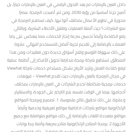
داخل العين بالإمارات لم يعد التحول الرقمي في العين بالإمارات خيارًا، بل
أصبح جزءًا أساسيًا من رؤية 2030. ومن ثم، أصبحت البرمجة عنصرًا
محوريًا في تطوير الأعمال بمختلف أنواعها. كيف تساهم البرمجة في
نمو الشركات؟ حيث أتمتة العمليات وتقليل الأخطاء البشرية، وبالتالي
رفع الكفاءة وأيضاً تحسين سرعة إنجاز الخدمات، مما ينعكس على رضا
العملاء بالإضافة إلي تقديم تجربة أفضل للمستخدم النهائي علاوة
علي ذلك سهولة التوسع وفتح أسواق جديدة دون تعقيدات ومن هذا
المنطلق، تستطيع شركة برمجة محترفة تحويل الأفكار إلى أنظمة عملية
ترفع كفاءة العمل وتزيد الأرباح بشكل مستدام. خدمات شركة Viewhat
في مجال البرمجة بالعين بالإمارات حيث تقدم Viewhat – فيوهات
خدمات برمجية متكاملة تخدم الشركات في العين بالإمارات بمختلف
أحجامها. بينما في الوقت نفسه، يتم التركيز على الجودة، والاستقرار،
وعلاوة علي ذلك تحقيق نتائج ملموسة. 1. تصميم وبرمجة المواقع
الإلكترونية مواقع شركات احترافية مواقع تعريفية وخدمية وأيضاً
مواقع متعددة اللغات بالإضافة إلي ذلك مواقع متوافقة مع جميع
الأجهزة 2. برمجة المتاجر الإلكترونية متاجر سريعة وآمنة ربط بوابات
الدفع وأيضاً تحسين تجربة المستخدم بالإضافة إلي ذلك قابلية التوسع