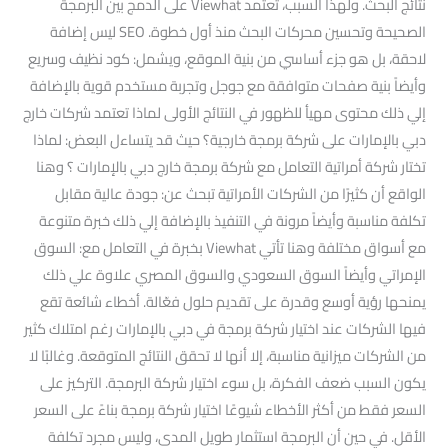
نتائج البحث. ولهذا السبب، تعتمد Viewhat على الدمج بين البرمجة
الصحيحة وتحسين محركات البحث منذ أول خطوة. SEO ليس إضافة
لاحقة، بل هو جزء أساسي من بنية الموقع، ويشمل: كود نظيف وسريع
وأيضاً بنية صفحات متوافقة مع جوجل وتجربة مستخدم قوية بالإضافة
إلي ذلك محتوى مهيأ للظهور في النتائج الأولى لماذا تعتمد شركات خارج
دبي بالإمارات على شركة برمجة خارجية؟ حيث قد يتساءل البعض: لماذا
تختار شركة أمراتية التعامل مع شركة برمجة خارج دبي بالإمارات ؟ وهنا
الواقع أن كثيرًا من الشركات الأمراتية تبحث عن: جودة عالية مقابل
تكلفة مناسبة وأيضاً مرونة في التنفيذ بالإضافة إلي ذلك خبرة متنوعة
مع أسواق مختلفة وهنا تأتي Viewhat بخبرة في التعامل مع: السوق
الإمراتي وأيضاً السوق السعودي والسوق المصري علاوة علي ذلك
يمنحها رؤية أوسع وقدرة على تقديم حلول فعّالة. أخطاء شائعة تقع
فيها الشركات عند اختيار شركة برمجة في دبي بالإمارات رغم امتلاك كثير
من الشركات ميزانية مناسبة، إلا أنها لا تحقق النتائج المتوقعة. وغالبًا لا
يكون السبب ضعف الفكرة، بل سوء اختيار شركة البرمجة. التركيز على
السعر فقط من أكثر الأخطاء شيوعًا اختيار شركة برمجة بناءً على السعر
الأقل. في حين أن البرمجة استثمار طويل المدى، وليس مجرد تكلفة