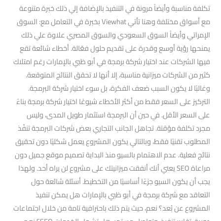
تكلفة مناسبة وأيضاً مرونة في التنفيذ بالإضافة إلي ذلك خبرة متنوعة
مع أسواق مختلفة وهنا تأتي Viewhat بخبرة في التعامل مع: السوق
الإمراتي وأيضاً السوق السعودي والسوق المصري علاوة علي ذلك
يمنحها رؤية أوسع وقدرة على تقديم حلول فعّالة. أخطاء شائعة تقع
فيها الشركات عند اختيار شركة برمجة في أبو ظبي بالإمارات رغم امتلاك
كثير من الشركات ميزانية مناسبة، إلا أنها لا تحقق النتائج المتوقعة.
وغالبًا لا يكون السبب ضعف الفكرة، بل سوء اختيار شركة البرمجة.
التركيز على السعر فقط من أكثر الأخطاء شيوعًا اختيار شركة برمجة بناءً
على السعر الأقل. في حين أن البرمجة استثمار طويل المدى، وليس
مجرد تكلفة مؤقتة. تجاهل الجانب التجاري بعض شركات البرمجة تنفّذ
المطلوب تقنيًا فقط، وبالتالي يكون المشروع يعمل شكليًا دون تحقيق
نتائج فعلية. عدم الاهتمام بالسيو منذ البداية تصميم موقع جميل دون
مراعاة SEO يعني أنك أنفقت ميزانيتك على مشروع لن يراه أحد. ولهذا
يجب أن يكون السيو جزءًا أساسيًا من التخطيط. أسئلة شائعة حول
التعاقد مع شركة برمجة في أبو ظبي بالإمارات هل يمكن تنفيذ
المشروع عن بُعد؟ نعم، حيث يتم ذلك باحترافية تامة من خلال اجتماعات