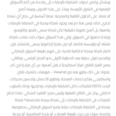
وبشكل واضح، تحولت الشارقة بالإمارات إلى واحدة من أكبر الأسواق
الرقمية في الشرق الأوسط. وبناءً على هذا التحول، وبينما أصبح
الاعتماد على الحلول التقنية والبرمجية عنصرًا أساسيًا في نجاح أي نشاط
تجاري. لذلك ومن هنا، لم يعد وجود شركة برمجة في الشارقة بالإمارات
رفاهية، بل أصبح ضرورة حقيقية لكل شركة تسعى للنمو، والتوسع،
وزيادة حصتها في السوق. وفي هذا السياق، سواء كنت صاحب شركة
ناشئة، أو مؤسسة قائمة، أو حتى متجرًا إلكترونيًا يسعى للانتشار، فإن
اختيار شركة برمجة احترافية قادرة على فهم طبيعة السوق الإماراتي
وتقديم حلول عملية يعد الخطوة الأولى نحو النجاح الرقمي. وبالتالي،
يصبح القرار التقني قرارًا استراتيجيًا لا يقل أهمية عن أي قرار إداري آخر.
علاوة علي ذلك يظهر هنا دور Viewhat – فيوهات كشريك تقني
واستراتيجي يقدّم خدمات البرمجة، وتطوير الأعمال، وتحسين محركات
البحث (SEO) للشركات داخل الشارقة بالإمارات وخارجها، وذلك بأسلوب
احترافي يركز على النتائج الفعلية وليس مجرد التنفيذ الشكلي. لماذا تحتاج
الشركات في الشارقة بالإمارات إلى شركة برمجة متخصصة؟ شركة
برمجة في الشارقة بالإمارات حيثما يتميز السوق الإماراتي بخصوصية
واضحة، سواء من حيث طبيعة العملاء، أو شدة المنافسة، أو سرعة