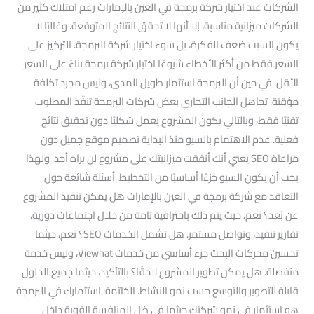
الشركات عند اختيار شركة برمجة في العين بالإمارات رغم امتلاك كثير من
الشركات ميزانية مناسبة، إلا أنها لا تحقق النتائج المتوقعة. وغالبًا لا
يكون السبب ضعف الفكرة، بل سوء اختيار شركة البرمجة. التركيز على
السعر فقط من أكثر الأخطاء شيوعًا اختيار شركة برمجة بناءً على السعر
الأقل. في حين أن البرمجة استثمار طويل المدى، وليس مجرد تكلفة
مؤقتة. تجاهل الجانب التجاري بعض شركات البرمجة تنفّذ المطلوب
تقنيًا فقط، وبالتالي يكون المشروع يعمل شكليًا دون تحقيق نتائج
فعلية. عدم الاهتمام بالسيو منذ البداية تصميم موقع جميل دون
مراعاة SEO يعني أنك أنفقت ميزانيتك على مشروع لن يراه أحد. ولهذا
يجب أن يكون السيو جزءًا أساسيًا من التخطيط. أسئلة شائعة حول
التعاقد مع شركة برمجة في العين بالإمارات هل يمكن تنفيذ المشروع
عن بُعد؟ نعم، حيث يتم ذلك باحترافية تامة من خلال اجتماعات دورية،
تقارير تنفيذ، وتواصل مستمر. هل تشمل الخدمات SEO؟ نعم، حيثما
تحسين محركات البحث جزء أساسي من خدمات Viewhat، وليس خدمة
منفصلة. هل يمكن تطوير المشروع لاحقًا؟ بالتأكيد، حيثما جميع الحلول
قابلة للتطوير والتوسع حسب نمو النشاط. الخاتمة: استثمارك في البرمجة
هو استثمار في نمو شركتك حيثما في ظل المنافسة القوية داخل