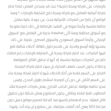
بالإمارات على شركة برمجة خارجية؟ حيث قد يتساءل البعض: لماذا تختار
شركة أمراتية التعامل مع شركة برمجة خارج الشارقة بالإمارات ؟ وهنا
الواقع أن كثيرًا من الشركات الأمراتية تبحث عن: جودة عالية مقابل
تكلفة مناسبة وأيضاً مرونة في التنفيذ بالإضافة إلي ذلك خبرة متنوعة
مع أسواق مختلفة وهنا تأتي Viewhat بخبرة في التعامل مع: السوق
الإمراتي وأيضاً السوق السعودي والسوق المصري علاوة علي ذلك
يمنحها رؤية أوسع وقدرة على تقديم حلول فعّالة. أخطاء شائعة تقع
فيها الشركات عند اختيار شركة برمجة في الشارقة بالإمارات رغم امتلاك
كثير من الشركات ميزانية مناسبة، إلا أنها لا تحقق النتائج المتوقعة.
وغالبًا لا يكون السبب ضعف الفكرة، بل سوء اختيار شركة البرمجة.
التركيز على السعر فقط من أكثر الأخطاء شيوعًا اختيار شركة برمجة بناءً
على السعر الأقل. في حين أن البرمجة استثمار طويل المدى، وليس
مجرد تكلفة مؤقتة. تجاهل الجانب التجاري بعض شركات البرمجة تنفّذ
المطلوب تقنيًا فقط، وبالتالي يكون المشروع يعمل شكليًا دون تحقيق
نتائج فعلية. عدم الاهتمام بالسيو منذ البداية تصميم موقع جميل دون
مراعاة SEO يعني أنك أنفقت ميزانيتك على مشروع لن يراه أحد. ولهذا