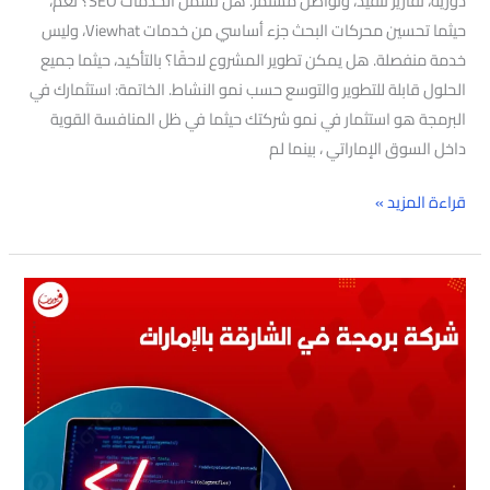
دورية، تقارير تنفيذ، وتواصل مستمر. هل تشمل الخدمات SEO؟ نعم،
حيثما تحسين محركات البحث جزء أساسي من خدمات Viewhat، وليس
خدمة منفصلة. هل يمكن تطوير المشروع لاحقًا؟ بالتأكيد، حيثما جميع
الحلول قابلة للتطوير والتوسع حسب نمو النشاط. الخاتمة: استثمارك في
البرمجة هو استثمار في نمو شركتك حيثما في ظل المنافسة القوية
داخل السوق الإماراتي ، بينما لم
قراءة المزيد »
شركة
برمجة
في
الشارقة
بالإمارات