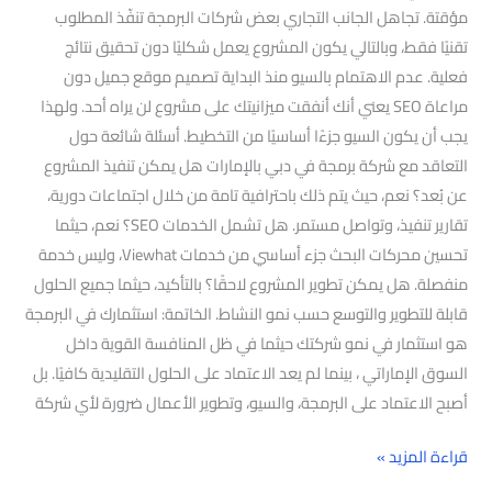
مؤقتة. تجاهل الجانب التجاري بعض شركات البرمجة تنفّذ المطلوب
تقنيًا فقط، وبالتالي يكون المشروع يعمل شكليًا دون تحقيق نتائج
فعلية. عدم الاهتمام بالسيو منذ البداية تصميم موقع جميل دون
مراعاة SEO يعني أنك أنفقت ميزانيتك على مشروع لن يراه أحد. ولهذا
يجب أن يكون السيو جزءًا أساسيًا من التخطيط. أسئلة شائعة حول
التعاقد مع شركة برمجة في دبي بالإمارات هل يمكن تنفيذ المشروع
عن بُعد؟ نعم، حيث يتم ذلك باحترافية تامة من خلال اجتماعات دورية،
تقارير تنفيذ، وتواصل مستمر. هل تشمل الخدمات SEO؟ نعم، حيثما
تحسين محركات البحث جزء أساسي من خدمات Viewhat، وليس خدمة
منفصلة. هل يمكن تطوير المشروع لاحقًا؟ بالتأكيد، حيثما جميع الحلول
قابلة للتطوير والتوسع حسب نمو النشاط. الخاتمة: استثمارك في البرمجة
هو استثمار في نمو شركتك حيثما في ظل المنافسة القوية داخل
السوق الإماراتي ، بينما لم يعد الاعتماد على الحلول التقليدية كافيًا. بل
أصبح الاعتماد على البرمجة، والسيو، وتطوير الأعمال ضرورة لأي شركة
قراءة المزيد »