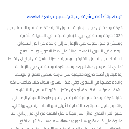
اترك تعليقاً
/
أفضل شركة برمجة وتصميم مواقع
/
viewhat
شركة برمجة في دبي بالإمارات – حلول تقنية متكاملة لنمو الأعمال في
2025 شركة برمجة في دبي بالإمارات حيثما في السنوات الأخيرة،
وبشكل واضح، تحولت دبي بالإمارات إلى واحدة من أكبر الأسواق
الرقمية في الشرق الأوسط. وبناءً على هذا التحول، وبينما أصبح
الاعتماد على الحلول التقنية والبرمجية عنصرًا أساسيًا في نجاح أي نشاط
تجاري. لذلك ومن هنا، لم يعد وجود شركة برمجة في دبي بالإمارات
رفاهية، بل أصبح ضرورة حقيقية لكل شركة تسعى للنمو، والتوسع،
وزيادة حصتها في السوق. وفي هذا السياق، سواء كنت صاحب شركة
ناشئة، أو مؤسسة قائمة، أو حتى متجرًا إلكترونيًا يسعى للانتشار، فإن
اختيار شركة برمجة احترافية قادرة على فهم طبيعة السوق الإماراتي
وتقديم حلول عملية يعد الخطوة الأولى نحو النجاح الرقمي. وبالتالي،
يصبح القرار التقني قرارًا استراتيجيًا لا يقل أهمية عن أي قرار إداري آخر.
علاوة علي ذلك يظهر هنا دور Viewhat – فيوهات كشريك تقني
واستراتيجي يقدّم خدمات البرمجة، وتطوير الأعمال، وتحسين محركات