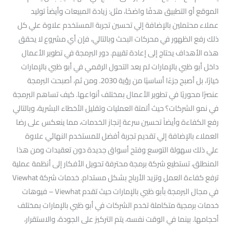
الموقع أو التطبيق هدفًا واضحًا، مثل: زيادة المبيعات وأيضاً توليد
عملاء محتملين بالإضافة إلي تحسين تجربة المستخدم علاوة علي كل
ذلك رفع الظهور في محركات البحث وبالتالي، فإن أي مشروع لا يحقق
هذه الأهداف يحتاج إلى إعادة تقييم. دور البرمجة في تطوير الأعمال
داخل أبو ظبي بالإمارات لم يعد التحول الرقمي في أبو ظبي بالإمارات
خيارًا، بل أصبح جزءًا أساسيًا من رؤية 2030. ومن ثم، أصبحت البرمجة
عنصرًا محوريًا في تطوير الأعمال بمختلف أنواعها. كيف تساهم البرمجة
في نمو الشركات؟ حيث أتمتة العمليات وتقليل الأخطاء البشرية، وبالتالي
رفع الكفاءة وأيضاً تحسين سرعة إنجاز الخدمات، مما ينعكس على رضا
العملاء بالإضافة إلي تقديم تجربة أفضل للمستخدم النهائي علاوة
علي ذلك سهولة التوسع وفتح أسواق جديدة دون تعقيدات ومن هذا
المنطلق، تستطيع شركة برمجة محترفة تحويل الأفكار إلى أنظمة عملية
ترفع كفاءة العمل وتزيد الأرباح بشكل مستدام. خدمات شركة Viewhat
في مجال البرمجة بأبو ظبي بالإمارات حيث تقدم Viewhat – فيوهات
خدمات برمجية متكاملة تخدم الشركات في أبو ظبي بالإمارات بمختلف
أحجامها. بينما في الوقت نفسه، يتم التركيز على الجودة، والاستقرار،