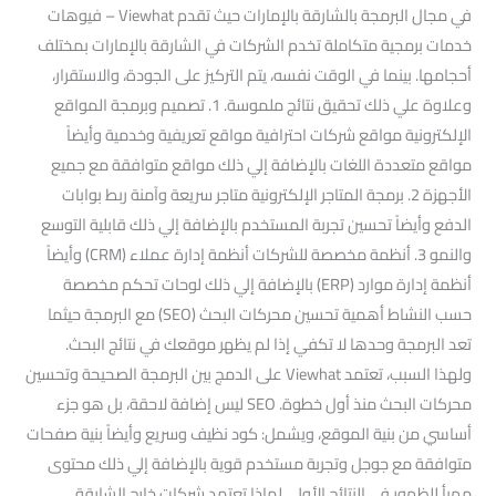
في مجال البرمجة بالشارقة بالإمارات حيث تقدم Viewhat – فيوهات
خدمات برمجية متكاملة تخدم الشركات في الشارقة بالإمارات بمختلف
أحجامها. بينما في الوقت نفسه، يتم التركيز على الجودة، والاستقرار،
وعلاوة علي ذلك تحقيق نتائج ملموسة. 1. تصميم وبرمجة المواقع
الإلكترونية مواقع شركات احترافية مواقع تعريفية وخدمية وأيضاً
مواقع متعددة اللغات بالإضافة إلي ذلك مواقع متوافقة مع جميع
الأجهزة 2. برمجة المتاجر الإلكترونية متاجر سريعة وآمنة ربط بوابات
الدفع وأيضاً تحسين تجربة المستخدم بالإضافة إلي ذلك قابلية التوسع
والنمو 3. أنظمة مخصصة للشركات أنظمة إدارة عملاء (CRM) وأيضاً
أنظمة إدارة موارد (ERP) بالإضافة إلي ذلك لوحات تحكم مخصصة
حسب النشاط أهمية تحسين محركات البحث (SEO) مع البرمجة حيثما
تعد البرمجة وحدها لا تكفي إذا لم يظهر موقعك في نتائج البحث.
ولهذا السبب، تعتمد Viewhat على الدمج بين البرمجة الصحيحة وتحسين
محركات البحث منذ أول خطوة. SEO ليس إضافة لاحقة، بل هو جزء
أساسي من بنية الموقع، ويشمل: كود نظيف وسريع وأيضاً بنية صفحات
متوافقة مع جوجل وتجربة مستخدم قوية بالإضافة إلي ذلك محتوى
مهيأ للظهور في النتائج الأولى لماذا تعتمد شركات خارج الشارقة