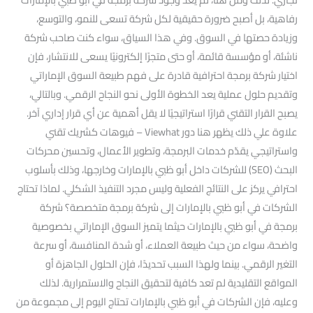
رفاهية، بل أصبح ضرورة حقيقية لكل شركة تسعى للنمو، والتوسع،
وزيادة حصتها في السوق. وفي هذا السياق، سواء كنت صاحب شركة
ناشئة، أو مؤسسة قائمة، أو حتى متجرًا إلكترونيًا يسعى للانتشار، فإن
اختيار شركة برمجة احترافية قادرة على فهم طبيعة السوق الإماراتي
وتقديم حلول عملية يعد الخطوة الأولى نحو النجاح الرقمي. وبالتالي،
يصبح القرار التقني قرارًا استراتيجيًا لا يقل أهمية عن أي قرار إداري آخر.
علاوة علي ذلك يظهر هنا دور Viewhat – فيوهات كشريك تقني
واستراتيجي يقدّم خدمات البرمجة، وتطوير الأعمال، وتحسين محركات
البحث (SEO) للشركات داخل أبو ظبي بالإمارات وخارجها، وذلك بأسلوب
احترافي يركز على النتائج الفعلية وليس مجرد التنفيذ الشكلي. لماذا تحتاج
الشركات في أبو ظبي بالإمارات إلى شركة برمجة متخصصة؟ شركة
برمجة في أبو ظبي بالإمارات حيثما يتميز السوق الإماراتي بخصوصية
واضحة، سواء من حيث طبيعة العملاء، أو شدة المنافسة، أو سرعة
التغير الرقمي. بينما ولهذا السبب تحديدًا، فإن الحلول الجاهزة أو
المواقع التقليدية لم تعد كافية لتحقيق النجاح والاستمرارية. لذلك
وعليه، فإن الشركات في أبو ظبي بالإمارات تحتاج اليوم إلى مجموعة من