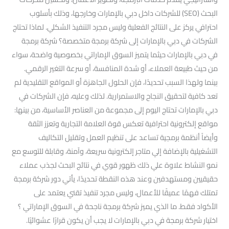
البحث (SEO) للشركات داخل دبي بالإمارات وخارجها، وذلك بأسلوب
احترافي يركز على النتائج الفعلية وليس مجرد التنفيذ الشكلي. لماذا تحتاج
الشركات في دبي بالإمارات إلى شركة برمجة متخصصة؟ شركة برمجة
في دبي بالإمارات حيثما يتميز السوق الإماراتي بخصوصية واضحة، سواء
من حيث طبيعة العملاء، أو شدة المنافسة، أو سرعة التغير الرقمي.
بينما ولهذا السبب تحديدًا، فإن الحلول الجاهزة أو المواقع التقليدية لم
تعد كافية لتحقيق النجاح والاستمرارية. لذلك وعليه، فإن الشركات في
دبي بالإمارات تحتاج اليوم إلى مجموعة من العناصر الأساسية، من بينها:
مواقع إلكترونية احترافية تعكس قوة العلامة التجارية وتعزز الثقة
وأيضاً أنظمة برمجية تساعد على تنظيم العمل وتقليل التكاليف
التشغيلية بالإضافة إلي متاجر إلكترونية سريعة، وآمنة، وقابلة للتوسع مع
نمو النشاط علاوة علي ذلك ظهور قوي في نتائج البحث لجذب عملاء
حقيقيين ومستهدفين وعند هذه النقطة تحديدًا، يأتي دور شركة برمجة
تمتلك فهمًا عميقًا للأعمال، وليس مجرد تنفيذ تقني يعتمد على
الأكواد فقط. ما الذي يميز شركة برمجة ناجحة في السوق الإماراتي ؟
اختيار شركة برمجة في دبي بالإمارات لا يجب أن يكون قرارًا عشوائيًا.