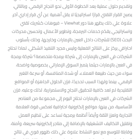
وتقديم حلول عملية يعد الخطوة الأولى نحو النجاح الرقمي. وبالتالي،
يصبح القرار التقني قرارًا استراتيجيًا لا يقل أهمية عن أي قرار إداري آخر.
علاوة علي ذلك يظهر هنا دور Viewhat – فيوهات كشريك تقني
واستراتيجي يقدّم خدمات البرمجة، وتطوير الأعمال، وتحسين محركات
البحث (SEO) للشركات داخل العين بالإمارات وخارجها، وذلك بأسلوب
احترافي يركز على النتائج الفعلية وليس مجرد التنفيذ الشكلي. لماذا تحتاج
الشركات في العين بالإمارات إلى شركة برمجة متخصصة؟ شركة برمجة
في العين بالإمارات حيثما يتميز السوق الإماراتي بخصوصية واضحة،
سواء من حيث طبيعة العملاء، أو شدة المنافسة، أو سرعة التغير
الرقمي. بينما ولهذا السبب تحديدًا، فإن الحلول الجاهزة أو المواقع
التقليدية لم تعد كافية لتحقيق النجاح والاستمرارية. لذلك وعليه، فإن
الشركات في العين بالإمارات تحتاج اليوم إلى مجموعة من العناصر
الأساسية، من بينها: مواقع إلكترونية احترافية تعكس قوة العلامة
التجارية وتعزز الثقة وأيضاً أنظمة برمجية تساعد على تنظيم العمل
وتقليل التكاليف التشغيلية بالإضافة إلي متاجر إلكترونية سريعة، وآمنة،
وقابلة للتوسع مع نمو النشاط علاوة علي ذلك ظهور قوي في نتائج