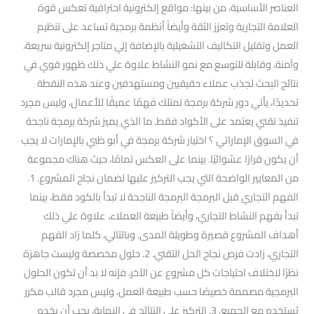
العناصر الأساسية، من بينها: مواقع إلكترونية احترافية تعكس قوة
العلامة التجارية وتعزز الثقة وأيضاً أنظمة برمجية تساعد على تنظيم
العمل وتقليل التكاليف التشغيلية بالإضافة إلي متاجر إلكترونية سريعة،
وآمنة، وقابلة للتوسع مع نمو النشاط علاوة علي ذلك ظهور قوي في
نتائج البحث لجذب عملاء حقيقيين ومستهدفين وعند هذه النقطة
تحديدًا، يأتي دور شركة برمجة تمتلك فهمًا عميقًا للأعمال، وليس مجرد
تنفيذ تقني يعتمد على الأكواد فقط. ما الذي يميز شركة برمجة ناجحة
في السوق الإماراتي ؟ اختيار شركة برمجة في أبو ظبي بالإمارات لا يجب
أن يكون قرارًا عشوائيًا. بينما على العكس تمامًا، حيث هناك مجموعة
من المعايير الواضحة التي يجب التركيز عليها لضمان نجاح المشروع. 1.
الفهم التجاري قبل البرمجة البرمجة الناجحة لا تبدأ بالكود فقط، بينما
تبدأ بفهم النشاط التجاري، وأيضاً طبيعة العملاء، علاوة علي ذلك
أهداف المشروع قصيرة وطويلة المدى. وبالتالي، كلما زاد الفهم
التجاري، زادت فرص نجاح الحل التقني. 2. حلول مخصصة وليست جاهزة
نظرًا لاختلاف احتياجات كل مشروع عن الآخر، فإنه لا بد أن تكون الحلول
البرمجية مصممة خصيصًا حسب طبيعة العمل، وليس مجرد قالب مكرر
يُستخدم مع الجميع. 3. التركيز على النتائج في النهاية، يجب أن يخدم