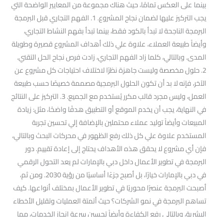
بينما على العكس تمامًا، حيث هناك مجموعة من المعايير الواضحة التي
يجب التركيز عليها لضمان نجاح المشروع. 1. الفهم التجاري قبل البرمجة
البرمجة الناجحة لا تبدأ بالكود فقط، بينما تبدأ بفهم النشاط التجاري،
وأيضاً طبيعة العملاء، علاوة علي ذلك أهداف المشروع قصيرة وطويلة
المدى. وبالتالي، كلما زاد الفهم التجاري، زادت فرص نجاح الحل التقني.
2. حلول مخصصة وليست جاهزة نظرًا لاختلاف احتياجات كل مشروع عن
الآخر، فإنه لا بد أن تكون الحلول البرمجية مصممة خصيصًا حسب طبيعة
العمل، وليس مجرد قالب مكرر يُستخدم مع الجميع. 3. التركيز على النتائج
في النهاية، يجب أن يخدم الموقع أو التطبيق هدفًا واضحًا، مثل: زيادة
المبيعات وأيضاً توليد عملاء محتملين بالإضافة إلي تحسين تجربة
المستخدم علاوة علي كل ذلك رفع الظهور في محركات البحث وبالتالي،
فإن أي مشروع لا يحقق هذه الأهداف يحتاج إلى إعادة تقييم. دور
البرمجة في تطوير الأعمال داخل دبي بالإمارات لم يعد التحول الرقمي
في دبي بالإمارات خيارًا، بل أصبح جزءًا أساسيًا من رؤية 2030. ومن ثم،
أصبحت البرمجة عنصرًا محوريًا في تطوير الأعمال بمختلف أنواعها. كيف
تساهم البرمجة في نمو الشركات؟ حيث أتمتة العمليات وتقليل الأخطاء
البشرية، وبالتالي رفع الكفاءة وأيضاً تحسين سرعة إنجاز الخدمات، مما