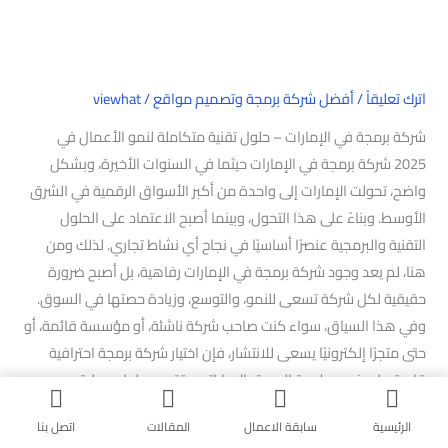
اترك تعليقاً
/
أفضل شركة برمجة وتصميم مواقع
/
viewhat
شركة برمجة في الإمارات – حلول تقنية متكاملة لنمو الأعمال في
2025 شركة برمجة في الإمارات حيثما في السنوات الأخيرة، وبشكل
واضح، تحولت الإمارات إلى واحدة من أكبر الأسواق الرقمية في الشرق
الأوسط. وبناءً على هذا التحول، وبينما أصبح الاعتماد على الحلول
التقنية والبرمجية عنصرًا أساسيًا في نجاح أي نشاط تجاري. لذلك ومن
هنا، لم يعد وجود شركة برمجة في الإمارات رفاهية، بل أصبح ضرورة
حقيقية لكل شركة تسعى للنمو، والتوسع، وزيادة حصتها في السوق.
وفي هذا السياق، سواء كنت صاحب شركة ناشئة، أو مؤسسة قائمة، أو
حتى متجرًا إلكترونيًا يسعى للانتشار، فإن اختيار شركة برمجة احترافية
قادرة على فهم طبيعة السوق الإماراتي وتقديم حلول عملية يعد
الخطوة الأولى نحو النجاح الرقمي. وبالتالي، يصبح القرار التقني قرارًا
الرئيسية
سابقة الاعمال
المقالات
اتصل بنا
استراتيجيًا لا يقل أهمية عن أي قرار إداري آخر. علاوة علي ذلك يظهر هنا