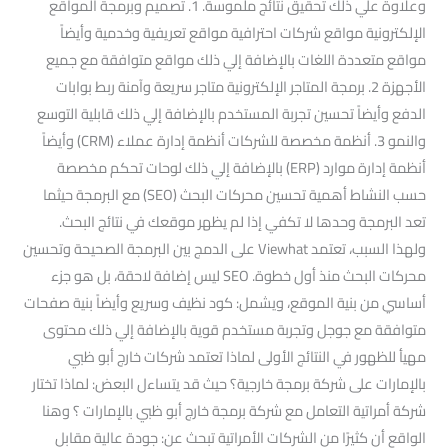
وعلاوة علي ذلك تحقيق نتائج ملموسة. 1. تصميم وبرمجة المواقع
الإلكترونية مواقع شركات احترافية مواقع تعريفية وخدمية وأيضاً
مواقع متعددة اللغات بالإضافة إلي ذلك مواقع متوافقة مع جميع
الأجهزة 2. برمجة المتاجر الإلكترونية متاجر سريعة وآمنة ربط بوابات
الدفع وأيضاً تحسين تجربة المستخدم بالإضافة إلي ذلك قابلية التوسع
والنمو 3. أنظمة مخصصة للشركات أنظمة إدارة عملاء (CRM) وأيضاً
أنظمة إدارة موارد (ERP) بالإضافة إلي ذلك لوحات تحكم مخصصة
حسب النشاط أهمية تحسين محركات البحث (SEO) مع البرمجة حيثما
تعد البرمجة وحدها لا تكفي إذا لم يظهر موقعك في نتائج البحث.
ولهذا السبب، تعتمد Viewhat على الدمج بين البرمجة الصحيحة وتحسين
محركات البحث منذ أول خطوة. SEO ليس إضافة لاحقة، بل هو جزء
أساسي من بنية الموقع، ويشمل: كود نظيف وسريع وأيضاً بنية صفحات
متوافقة مع جوجل وتجربة مستخدم قوية بالإضافة إلي ذلك محتوى
مهيأ للظهور في النتائج الأولى لماذا تعتمد شركات خارج أبو ظبي
بالإمارات على شركة برمجة خارجية؟ حيث قد يتساءل البعض: لماذا تختار
شركة أمراتية التعامل مع شركة برمجة خارج أبو ظبي بالإمارات ؟ وهنا
الواقع أن كثيرًا من الشركات الأمراتية تبحث عن: جودة عالية مقابل