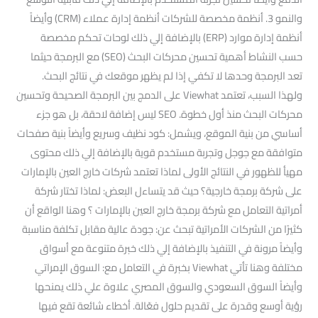
والنمو 3. أنظمة مخصصة للشركات أنظمة إدارة عملاء (CRM) وأيضاً
أنظمة إدارة موارد (ERP) بالإضافة إلي ذلك لوحات تحكم مخصصة
حسب النشاط أهمية تحسين محركات البحث (SEO) مع البرمجة حيثما
تعد البرمجة وحدها لا تكفي إذا لم يظهر موقعك في نتائج البحث.
ولهذا السبب، تعتمد Viewhat على الدمج بين البرمجة الصحيحة وتحسين
محركات البحث منذ أول خطوة. SEO ليس إضافة لاحقة، بل هو جزء
أساسي من بنية الموقع، ويشمل: كود نظيف وسريع وأيضاً بنية صفحات
متوافقة مع جوجل وتجربة مستخدم قوية بالإضافة إلي ذلك محتوى
مهيأ للظهور في النتائج الأولى لماذا تعتمد شركات خارج العين بالإمارات
على شركة برمجة خارجية؟ حيث قد يتساءل البعض: لماذا تختار شركة
أمراتية التعامل مع شركة برمجة خارج العين بالإمارات ؟ وهنا الواقع أن
كثيرًا من الشركات الأمراتية تبحث عن: جودة عالية مقابل تكلفة مناسبة
وأيضاً مرونة في التنفيذ بالإضافة إلي ذلك خبرة متنوعة مع أسواق
مختلفة وهنا تأتي Viewhat بخبرة في التعامل مع: السوق الإمراتي
وأيضاً السوق السعودي والسوق المصري علاوة علي ذلك يمنحها
رؤية أوسع وقدرة على تقديم حلول فعّالة. أخطاء شائعة تقع فيها