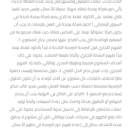
البحث لجذب عملاء حقيقيين ومستهدفين وعند هذه النقطة تحديدًا،
يأتي دور شركة برمجة تمتلك فهمًا عميقًا للأعمال، وليس مجرد تنفيذ
تقني يعتمد على الأكواد فقط. ما الذي يميز شركة برمجة ناجحة في
السوق الإماراتي ؟ اختيار شركة برمجة في العين بالإمارات لا يجب أن
يكون قرارًا عشوائيًا. بينما على العكس تمامًا، حيث هناك مجموعة من
المعايير الواضحة التي يجب التركيز عليها لضمان نجاح المشروع. 1.
الفهم التجاري قبل البرمجة البرمجة الناجحة لا تبدأ بالكود فقط، بينما
تبدأ بفهم النشاط التجاري، وأيضاً طبيعة العملاء، علاوة علي ذلك
أهداف المشروع قصيرة وطويلة المدى. وبالتالي، كلما زاد الفهم
التجاري، زادت فرص نجاح الحل التقني. 2. حلول مخصصة وليست جاهزة
نظرًا لاختلاف احتياجات كل مشروع عن الآخر، فإنه لا بد أن تكون الحلول
البرمجية مصممة خصيصًا حسب طبيعة العمل، وليس مجرد قالب مكرر
يُستخدم مع الجميع. 3. التركيز على النتائج في النهاية، يجب أن يخدم
الموقع أو التطبيق هدفًا واضحًا، مثل: زيادة المبيعات وأيضاً توليد
عملاء محتملين بالإضافة إلي تحسين تجربة المستخدم علاوة علي كل
ذلك رفع الظهور في محركات البحث وبالتالي، فإن أي مشروع لا يحقق
هذه الأهداف يحتاج إلى إعادة تقييم. دور البرمجة في تطوير الأعمال