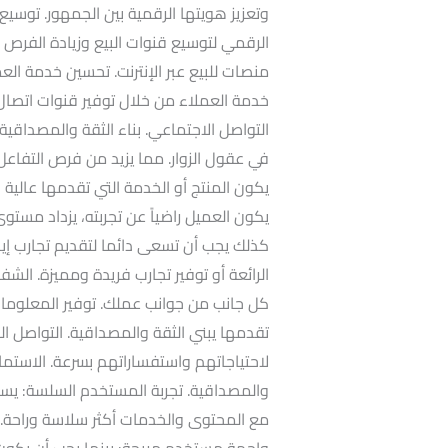
وتعزيز هويتها الرقمية بين الجمهور. توسيع
الرقمي لتوسيع قنوات البيع وزيادة الفرص الت
منصات للبيع عبر الإنترنت. تحسين خدمة ا
خدمة العملاء من خلال توفير قنوات اتصال 
التواصل الاجتماعي. بناء الثقة والمصداقي
في عقول الزوار. مما يزيد من فرص التفاعل و
يكون المنتج أو الخدمة التي تقدمها عالية 
يكون العميل راضياً عن تجربته، يزداد مستوى ا
كذلك يجب أن تسعى دائما لتقديم تجارب إيج
الرائعة أو توفير تجارب فريدة ومميزة. الش
كل جانب من جوانب عملك. توفير المعلوما
تقدمها يبني الثقة والمصداقية. التواصل ال
لاحتياجاتهم واستفساراتهم بسرعة. الاستماع
والمصداقية. تجربة المستخدم السلسة: يس
مع المحتوى والخدمات أكثر سلاسة وراحة. م
واجهة مستخدم مريحة: بينما يجب أن يكو