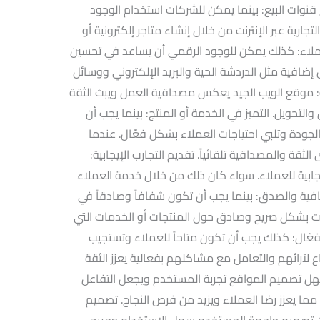
 قنوات البيع: بينما يمكن للشركات استخدام الوجود
جارية عبر الإنترنت من خلال إنشاء متاجر إلكترونية أو
لعملاء: كذلك يمكن للوجود الرقمي أن يساعد في تحسين
إضافية مثل الدردشة الحية والبريد الإلكتروني ووسائل
ة: موقع الويب الجيد يعكس مصداقية العمل ويبث الثقة
التحويل. التميز في الخدمة أو المنتج: بينما يجب أن
الجودة وتلبي احتياجات العملاء بشكل فعّال. عندما
لثقة والمصداقية تلقائياً. تقديم التجارب الإيجابية:
ابية للعملاء. سواء كان ذلك من خلال خدمة العملاء
فافية والصدق: بينما يجب أن تكون شفافاً وصادقاً في
ت بشكل صريح وصادق حول المنتجات أو الخدمات التي
فعّال: كذلك يجب أن تكون متاحاً للعملاء وتستجيب
 لآرائهم والتعامل مع مشاكلهم بفعالية يعزز الثقة
هل تصميم المواقع تجربة المستخدم ويجعل التفاعل
ما يعزز رضا العملاء ويزيد من فرص النجاح. تصميم
ن تصميم واجهة المستخدم سهل الاستخدام ومريح