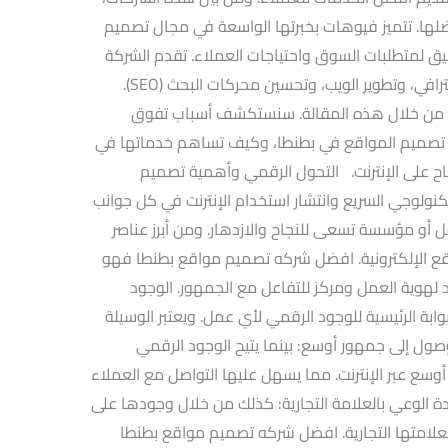
لها. تتميز فيوهات بخبرتها الواسعة في مجال تصميم
ميق لمتطلبات السوق واحتياجات العملاء. تقدم الشركة
خدمات شاملة تشمل تصميم المواقع الاحترافي، وتطوير الويب، وتحسين محركات البحث (SEO).
ر. من خلال هذه المقالة. سنستكشف أسباب تفوق
صميم المواقع في بطنطا، وكيف تساهم خدماتها في
اح على الإنترنت. التحول الرقمي وأهمية تصميم
تكنولوجي السريع وانتشار استخدام الإنترنت في كل جوانب
ل أو مؤسسة تسعى للنجاح والازدهار. ومن أبرز عناصر
قع الإلكترونية. افضل شركه تصميم مواقع بطنطا فهو
لهوية العمل ومركز للتفاعل مع الجمهور. الوجود
بة الرئيسية للوجود الرقمي لأي عمل. ويعتبر الوسيلة
لوصول إلى جمهور أوسع: بينما يتيح الوجود الرقمي
ع عبر الإنترنت. مما يسهل عليها التواصل مع العملاء
 الوعي بالعلامة التجارية: كذلك من خلال وجودها على
 بعلامتها التجارية. افضل شركه تصميم مواقع بطنطا