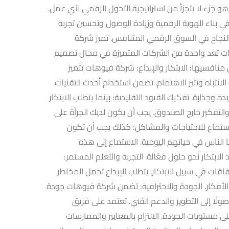
و جزء لا يتجزأ من استراتيجية التحول الرقمي لأي عمل.
ناء الهوية الرقمية وزيادة الوصول وتحسين تجربة
النجاح في السوق الرقمي المتنافس. تميز شركة
 تعد واحدة من الشركات المتميزة في مجال تصميم
 منافسيها: الابتكار والإبداع: شركة فيوهات تتميز
الانتباه وتثير الاهتمام. تضمن استخدام أحدث التقنيات
وجذابة. تفكيك القيود التقليدية: بينما يتطلب الابتكار
والتفكير خارج الصندوق. يجب أن يكون لديك الجرأة على
استماع للاحتياجات والمشاكل: كذلك يجب أن تكون
 الناس في حياتهم اليومية. الاستماع إلى هذه
ابتكار نحو حلول فعّالة. التجربة والتعلم المستمر:
قات في سبيل الابتكار. يتطلب الإبداع تحمل المخاطر
الأفكار. الجودة والاحترافية: تضمن شركة فيوهات جودة
ولًا إلى التطوير والدعم الفني. تعتمد على فريق
ستويات الجودة. الالتزام بالمعايير والممارسات