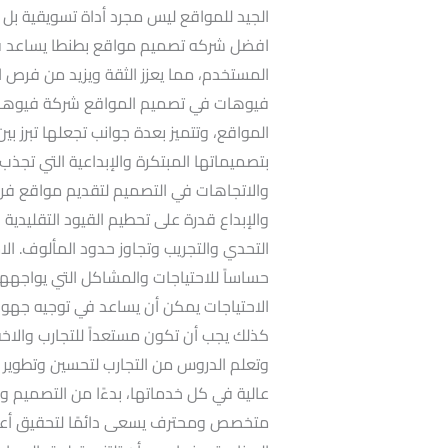
الجيد للمواقع ليس مجرد أداة تسويقية بل ه
افضل شركه تصميم مواقع بطنطا يساعد في ب
المستخدم، مما يعزز الثقة ويزيد من فرص 
فيوهات في تصميم المواقع شركة فيوهات
المواقع، وتتميز بعدة جوانب تجعلها تبرز بين
بتصميماتها المبتكرة والإبداعية التي تجذب 
والاتجاهات في التصميم لتقديم مواقع فريدة 
والإبداع قدرة على تحطيم القيود التقليدية 
التحدي والتجريب وتجاوز حدود المألوف. ال
حساساً للاحتياجات والمشاكل التي يواجهها
الاحتياجات يمكن أن يساعد في توجيه جهود ال
كذلك يجب أن تكون مستعداً للتجارب والاخفا
وتعلم الدروس من التجارب لتحسين وتطوير 
عالية في كل خدماتها، بدءًا من التصميم وص
متخصص ومحترف يسعى دائمًا لتحقيق أعلى م