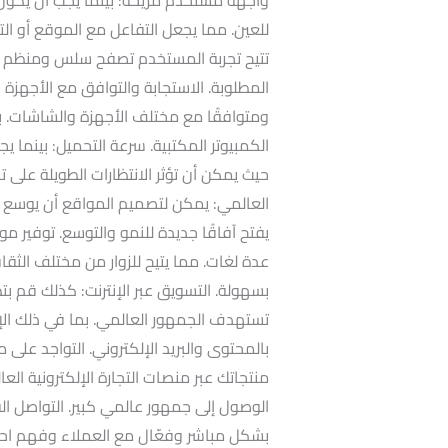
للعين. مما يجعل التفاعل مع الموقع أو ال
تتيح تجربة المستخدم تصفح سلس ومنظم لل
المطلوبة. الاستجابة والتوافق مع الأجهزة ا
ومتوافقًا مع مختلف الأجهزة والشاشات. بم
الكمبيوتر المكتبية. سرعة التحميل: بينما
حيث يمكن أن تؤثر الانتظارات الطويلة على 
العالمي: يمكن لتصميم المواقع أن يوسع 
يفتح آفاقًا جديدة للنمو والتوسع. توفير م
عدة لغات. مما يتيح للزوار من مختلف ال
بسهولة. التسويق عبر الإنترنت: كذلك قم بتط
تستهدف الجمهور العالمي. بما في ذلك الإ
بالمحتوى والبريد الإلكتروني. التواجد على من
الوصول إلى جمهور عالمي كبير. التواصل ال
بشكل مباشر وفعّال مع العملاء وفهم احت