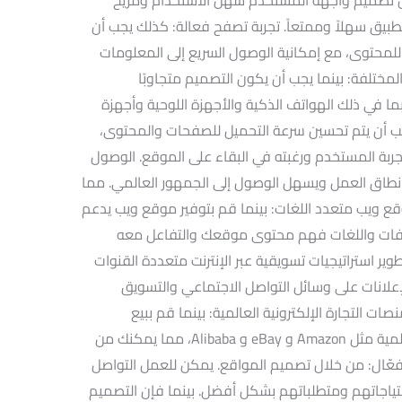
تطبيق سهلاً وممتعاً. تجربة تصفح فعالة: كذلك يجب أن
محتوى، مع إمكانية الوصول السريع إلى المعلومات
لمختلفة: بينما يجب أن يكون التصميم متجاوبًا
ا في ذلك الهواتف الذكية والأجهزة اللوحية وأجهزة
 يجب أن يتم تحسين سرعة التحميل للصفحات والمحتوى،
تجربة المستخدم ورغبته في البقاء على الموقع. الوصول
نطاق العمل ويسهل الوصول إلى الجمهور العالمي. مما
وقع ويب متعدد اللغات: بينما قم بتوفير موقع ويب يدعم
ثقافات واللغات فهم محتوى موقعك والتفاعل معه
وير استراتيجيات تسويقية عبر الإنترنت متعددة القنوات
علانات على وسائل التواصل الاجتماعي والتسويق
صات التجارة الإلكترونية العالمية: بينما قم ببيع
منتجاتك عبر منصات التجارة الإلكترونية العالمية مثل Amazon و eBay و Alibaba، مما يمكنك من
فعّال: من خلال تصميم المواقع. يمكن للعمل التواصل
ياجاتهم ومتطلباتهم بشكل أفضل. بينما فإن التصميم