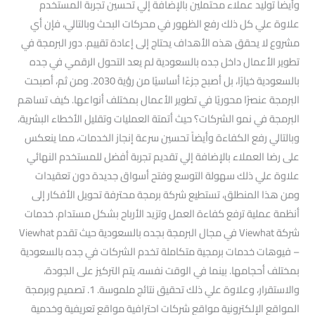
وأيضاً توليد عملاء محتملين بالإضافة إلي تحسين تجربة المستخدم
علاوة علي كل ذلك رفع الظهور في محركات البحث وبالتالي، فإن أي
مشروع لا يحقق هذه الأهداف يحتاج إلى إعادة تقييم. دور البرمجة في
تطوير الأعمال داخل جده بالسعودية لم يعد التحول الرقمي في جده
بالسعودية خيارًا، بل أصبح جزءًا أساسيًا من رؤية 2030. ومن ثم، أصبحت
البرمجة عنصرًا محوريًا في تطوير الأعمال بمختلف أنواعها. كيف تساهم
البرمجة في نمو الشركات؟ حيث أتمتة العمليات وتقليل الأخطاء البشرية،
وبالتالي رفع الكفاءة وأيضاً تحسين سرعة إنجاز الخدمات، مما ينعكس
على رضا العملاء بالإضافة إلي تقديم تجربة أفضل للمستخدم النهائي
علاوة علي ذلك سهولة التوسع وفتح أسواق جديدة دون تعقيدات
ومن هذا المنطلق، تستطيع شركة برمجة محترفة تحويل الأفكار إلى
أنظمة عملية ترفع كفاءة العمل وتزيد الأرباح بشكل مستدام. خدمات
شركة Viewhat في مجال البرمجة بجده بالسعودية حيث تقدم Viewhat
– فيوهات خدمات برمجية متكاملة تخدم الشركات في جده بالسعودية
بمختلف أحجامها. بينما في الوقت نفسه، يتم التركيز على الجودة،
والاستقرار، وعلاوة علي ذلك تحقيق نتائج ملموسة. 1. تصميم وبرمجة
المواقع الإلكترونية مواقع شركات احترافية مواقع تعريفية وخدمية