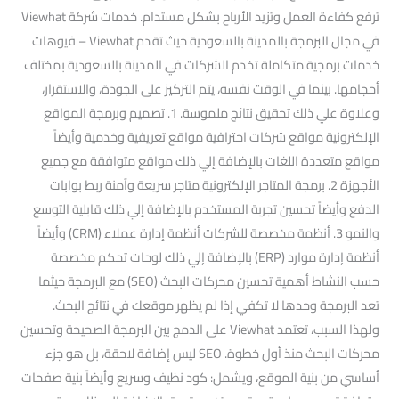
ترفع كفاءة العمل وتزيد الأرباح بشكل مستدام. خدمات شركة Viewhat
في مجال البرمجة بالمدينة بالسعودية حيث تقدم Viewhat – فيوهات
خدمات برمجية متكاملة تخدم الشركات في المدينة بالسعودية بمختلف
أحجامها. بينما في الوقت نفسه، يتم التركيز على الجودة، والاستقرار،
وعلاوة علي ذلك تحقيق نتائج ملموسة. 1. تصميم وبرمجة المواقع
الإلكترونية مواقع شركات احترافية مواقع تعريفية وخدمية وأيضاً
مواقع متعددة اللغات بالإضافة إلي ذلك مواقع متوافقة مع جميع
الأجهزة 2. برمجة المتاجر الإلكترونية متاجر سريعة وآمنة ربط بوابات
الدفع وأيضاً تحسين تجربة المستخدم بالإضافة إلي ذلك قابلية التوسع
والنمو 3. أنظمة مخصصة للشركات أنظمة إدارة عملاء (CRM) وأيضاً
أنظمة إدارة موارد (ERP) بالإضافة إلي ذلك لوحات تحكم مخصصة
حسب النشاط أهمية تحسين محركات البحث (SEO) مع البرمجة حيثما
تعد البرمجة وحدها لا تكفي إذا لم يظهر موقعك في نتائج البحث.
ولهذا السبب، تعتمد Viewhat على الدمج بين البرمجة الصحيحة وتحسين
محركات البحث منذ أول خطوة. SEO ليس إضافة لاحقة، بل هو جزء
أساسي من بنية الموقع، ويشمل: كود نظيف وسريع وأيضاً بنية صفحات