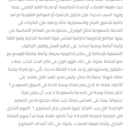
حيث طبيعة العملاء، أو شدة المنافسة، أو سرعة التغير الرقمي. بينما
ولهذا السبب تحديدًا، فإن الحلول الجاهزة أو المواقع التقليدية لم تعد
كافية لتحقيق النجاح والاستمرارية. لذلك وعليه، فإن الشركات في
المدينة بالسعودية تحتاج اليوم إلى مجموعة من العناصر الأساسية، من
بينها: مواقع إلكترونية احترافية تعكس قوة العلامة التجارية وتعزز الثقة
وأيضاً أنظمة برمجية تساعد على تنظيم العمل وتقليل التكاليف
التشغيلية بالإضافة إلي متاجر إلكترونية سريعة، وآمنة، وقابلة للتوسع مع
نمو النشاط علاوة علي ذلك ظهور قوي في نتائج البحث لجذب عملاء
حقيقيين ومستهدفين وعند هذه النقطة تحديدًا، يأتي دور شركة برمجة
تمتلك فهمًا عميقًا للأعمال، وليس مجرد تنفيذ تقني يعتمد على
الأكواد فقط. ما الذي يميز شركة برمجة ناجحة في السوق السعودي؟
اختيار شركة برمجة في المدينة بالسعودية لا يجب أن يكون قرارًا
عشوائيًا. بينما على العكس تمامًا، حيث هناك مجموعة من المعايير
الواضحة التي يجب التركيز عليها لضمان نجاح المشروع. 1. الفهم التجاري
قبل البرمجة البرمجة الناجحة لا تبدأ بالكود فقط، بينما تبدأ بفهم النشاط
التجاري، وأيضاً طبيعة العملاء، علاوة علي ذلك أهداف المشروع