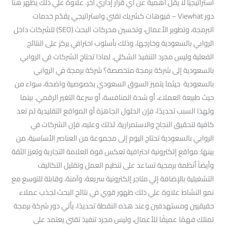
استراتيجيًا لا يقل أهمية عن أي قرار إداري آخر. علاوة علي ذلك يظهر هنا
دور Viewhat – فيوهات كشريك تقني واستراتيجي يقدّم خدمات
البرمجة، وتطوير الأعمال، وتحسين محركات البحث (SEO) للشركات داخل
الروابي بالسعودية وخارجها، وذلك بأسلوب احترافي يركز على النتائج
الفعلية وليس مجرد التنفيذ الشكلي. لماذا تحتاج الشركات في الروابي
بالسعودية إلى شركة برمجة متخصصة؟ شركة برمجة في الروابي
بالسعودية حيثما يتميز السوق السعودي بخصوصية واضحة، سواء من
حيث طبيعة العملاء، أو شدة المنافسة، أو سرعة التغير الرقمي. بينما
ولهذا السبب تحديدًا، فإن الحلول الجاهزة أو المواقع التقليدية لم تعد
كافية لتحقيق النجاح والاستمرارية. لذلك وعليه، فإن الشركات في
الروابي بالسعودية تحتاج اليوم إلى مجموعة من العناصر الأساسية، من
بينها: مواقع إلكترونية احترافية تعكس قوة العلامة التجارية وتعزز الثقة
وأيضاً أنظمة برمجية تساعد على تنظيم العمل وتقليل التكاليف
التشغيلية بالإضافة إلي متاجر إلكترونية سريعة، وآمنة، وقابلة للتوسع مع
نمو النشاط علاوة علي ذلك ظهور قوي في نتائج البحث لجذب عملاء
حقيقيين ومستهدفين وعند هذه النقطة تحديدًا، يأتي دور شركة برمجة
تمتلك فهمًا عميقًا للأعمال، وليس مجرد تنفيذ تقني يعتمد على