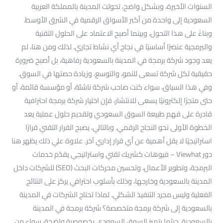
السنوات الأخيرة، وبشكل واضح، تحولت المدينة بالمملكة العربية
السعودية إلى واحدة من أكبر الأسواق الرقمية في الشرق الأوسط.
وبناءً على هذا التحول، وبينما أصبح الاعتماد على الحلول التقنية
والبرمجية عنصرًا أساسيًا في نجاح أي نشاط تجاري. لذلك ومن هنا، لم
يعد وجود شركة برمجة في المدينة بالسعودية رفاهية، بل أصبح ضرورة
حقيقية لكل شركة تسعى للنمو، والتوسع، وزيادة حصتها في السوق.
وفي هذا السياق، سواء كنت صاحب شركة ناشئة، أو مؤسسة قائمة، أو
حتى متجرًا إلكترونيًا يسعى للانتشار، فإن اختيار شركة برمجة احترافية
قادرة على فهم طبيعة السوق السعودي وتقديم حلول عملية يعد
الخطوة الأولى نحو النجاح الرقمي. وبالتالي، يصبح القرار التقني قرارًا
استراتيجيًا لا يقل أهمية عن أي قرار إداري آخر. علاوة علي ذلك يظهر هنا
دور Viewhat – فيوهات كشريك تقني واستراتيجي يقدّم خدمات
البرمجة، وتطوير الأعمال، وتحسين محركات البحث (SEO) للشركات داخل
المدينة بالسعودية وخارجها، وذلك بأسلوب احترافي يركز على النتائج
الفعلية وليس مجرد التنفيذ الشكلي. لماذا تحتاج الشركات في المدينة
بالسعودية إلى شركة برمجة متخصصة؟ شركة برمجة في المدينة
بالسعودية حيثما يتميز السوق السعودي بخصوصية واضحة، سواء من