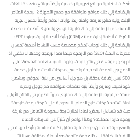
شركات احترافية مواقع تعريفية وخدمية وأيضاً مواقع متعددة اللغات
بالإضافة إلي ذلك مواقع متوافقة مع جميع الأجهزة 2. برمجة المتاجر
الإلكترونية متاجر سريعة وآمنة ربط بوابات الدفع وأيضاً تحسين تجربة
المستخدم بالإضافة إلي ذلك قابلية التوسع والنمو 3. أنظمة مخصصة
للشركات أنظمة إدارة عملاء (CRM) وأيضاً أنظمة إدارة موارد (ERP)
بالإضافة إلي ذلك لوحات تحكم مخصصة حسب النشاط أهمية تحسين
محركات البحث (SEO) مع البرمجة حيثما تعد البرمجة وحدها لا تكفي إذا
لم يظهر موقعك في نتائج البحث. ولهذا السبب، تعتمد Viewhat على
الدمج بين البرمجة الصحيحة وتحسين محركات البحث منذ أول خطوة.
SEO ليس إضافة لاحقة، بل هو جزء أساسي من بنية الموقع، ويشمل:
كود نظيف وسريع وأيضاً بنية صفحات متوافقة مع جوجل وتجربة
مستخدم قوية بالإضافة إلي ذلك محتوى مهيأ للظهور في النتائج الأولى
لماذا تعتمد شركات خارج الدمام بالسعودية على شركة برمجة خارجية؟
حيث قد يتساءل البعض: لماذا تختار شركة سعودية التعامل مع شركة
برمجة خارج المملكة؟ وهنا الواقع أن كثيرًا من الشركات الدمام
بالسعودية تبحث عن: جودة عالية مقابل تكلفة مناسبة وأيضاً مرونة في
التنفيذ بالإضافة إلي ذلك خبرة متنوعة مع أسواق مختلفة وهنا تأتي