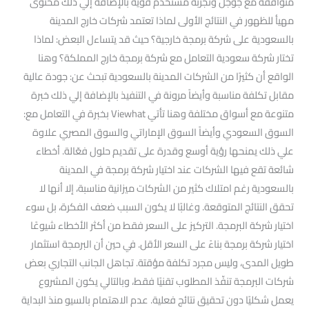
متوافقة مع جوجل وتجربة مستخدم قوية بالإضافة إلي ذلك محتوى
مهيأ للظهور في النتائج الأولى لماذا تعتمد شركات خارج المدينة
بالسعودية على شركة برمجة خارجية؟ حيث قد يتساءل البعض: لماذا
تختار شركة سعودية التعامل مع شركة برمجة خارج المملكة؟ وهنا
الواقع أن كثيرًا من الشركات المدينة بالسعودية تبحث عن: جودة عالية
مقابل تكلفة مناسبة وأيضاً مرونة في التنفيذ بالإضافة إلي ذلك خبرة
متنوعة مع أسواق مختلفة وهنا تأتي Viewhat بخبرة في التعامل مع:
السوق السعودي وأيضاً السوق الإماراتي والسوق المصري علاوة
علي ذلك يمنحها رؤية أوسع وقدرة على تقديم حلول فعّالة. أخطاء
شائعة تقع فيها الشركات عند اختيار شركة برمجة في المدينة
بالسعودية رغم امتلاك كثير من الشركات ميزانية مناسبة، إلا أنها لا
تحقق النتائج المتوقعة. وغالبًا لا يكون السبب ضعف الفكرة، بل سوء
اختيار شركة البرمجة. التركيز على السعر فقط من أكثر الأخطاء شيوعًا
اختيار شركة برمجة بناءً على السعر الأقل. في حين أن البرمجة استثمار
طويل المدى، وليس مجرد تكلفة مؤقتة. تجاهل الجانب التجاري بعض
شركات البرمجة تنفّذ المطلوب تقنيًا فقط، وبالتالي يكون المشروع
يعمل شكليًا دون تحقيق نتائج فعلية. عدم الاهتمام بالسيو منذ البداية