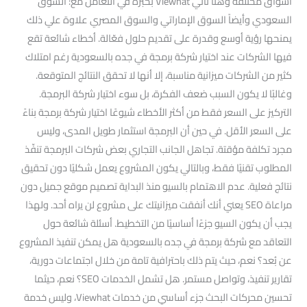
أسواق مختلفة وهنا تأتي Viewhat بخبرة في التعامل مع: السوق
السعودي وأيضاً السوق الإماراتي والسوق المصري علاوة علي ذلك
يمنحها رؤية أوسع وقدرة على تقديم حلول فعّالة. أخطاء شائعة تقع
فيها الشركات عند اختيار شركة برمجة في جده بالسعودية رغم امتلاك
كثير من الشركات ميزانية مناسبة، إلا أنها لا تحقق النتائج المتوقعة.
وغالبًا لا يكون السبب ضعف الفكرة، بل سوء اختيار شركة البرمجة.
التركيز على السعر فقط من أكثر الأخطاء شيوعًا اختيار شركة برمجة بناءً
على السعر الأقل. في حين أن البرمجة استثمار طويل المدى، وليس
مجرد تكلفة مؤقتة. تجاهل الجانب التجاري بعض شركات البرمجة تنفّذ
المطلوب تقنيًا فقط، وبالتالي يكون المشروع يعمل شكليًا دون تحقيق
نتائج فعلية. عدم الاهتمام بالسيو منذ البداية تصميم موقع جميل دون
مراعاة SEO يعني أنك أنفقت ميزانيتك على مشروع لن يراه أحد. ولهذا
يجب أن يكون السيو جزءًا أساسيًا من التخطيط. أسئلة شائعة حول
التعاقد مع شركة برمجة في جده بالسعودية هل يمكن تنفيذ المشروع
عن بُعد؟ نعم، حيث يتم ذلك باحترافية تامة من خلال اجتماعات دورية،
تقارير تنفيذ، وتواصل مستمر. هل تشمل الخدمات SEO؟ نعم، حيثما
تحسين محركات البحث جزء أساسي من خدمات Viewhat، وليس خدمة