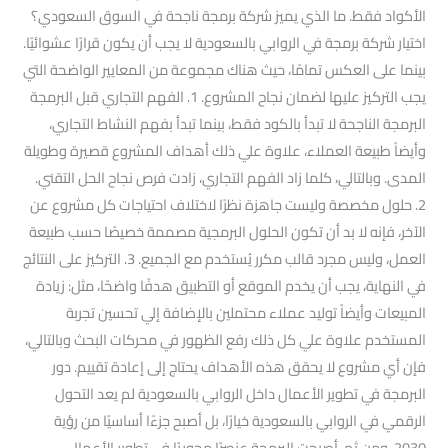
الأكواد فقط. ما الذي يميز شركة برمجة ناجحة في السوق السعودي؟
اختيار شركة برمجة في الروابي بالسعودية لا يجب أن يكون قرارًا عشوائيًا.
بينما على العكس تمامًا، حيث هناك مجموعة من المعايير الواضحة التي
يجب التركيز عليها لضمان نجاح المشروع. 1. الفهم التجاري قبل البرمجة
البرمجة الناجحة لا تبدأ بالكود فقط، بينما تبدأ بفهم النشاط التجاري،
وأيضاً طبيعة العملاء، علاوة علي ذلك أهداف المشروع قصيرة وطويلة
المدى. وبالتالي، كلما زاد الفهم التجاري، زادت فرص نجاح الحل التقني.
2. حلول مخصصة وليست جاهزة نظرًا لاختلاف احتياجات كل مشروع عن
الآخر، فإنه لا بد أن تكون الحلول البرمجية مصممة خصيصًا حسب طبيعة
العمل، وليس مجرد قالب مكرر يُستخدم مع الجميع. 3. التركيز على النتائج
في النهاية، يجب أن يخدم الموقع أو التطبيق هدفًا واضحًا، مثل: زيادة
المبيعات وأيضاً توليد عملاء محتملين بالإضافة إلي تحسين تجربة
المستخدم علاوة علي كل ذلك رفع الظهور في محركات البحث وبالتالي،
فإن أي مشروع لا يحقق هذه الأهداف يحتاج إلى إعادة تقييم. دور
البرمجة في تطوير الأعمال داخل الروابي بالسعودية لم يعد التحول
الرقمي في الروابي بالسعودية خيارًا، بل أصبح جزءًا أساسيًا من رؤية
2030. ومن ثم، أصبحت البرمجة عنصرًا محوريًا في تطوير الأعمال