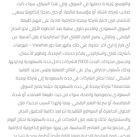
والتوسع، وزيادة حصتها في السوق. وفي هذا السياق، سواء كنت
صاحب شركة ناشئة، أو مؤسسة قائمة، أو حتى متجرًا إلكترونيًا يسعى
للانتشار، فإن اختيار شركة برمجة احترافية قادرة على فهم طبيعة
السوق السعودي وتقديم حلول عملية يعد الخطوة الأولى نحو النجاح
الرقمي. وبالتالي، يصبح القرار التقني قرارًا استراتيجيًا لا يقل أهمية عن
أي قرار إداري آخر. علاوة علي ذلك يظهر هنا دور Viewhat – فيوهات
كشريك تقني واستراتيجي يقدّم خدمات البرمجة، وتطوير الأعمال،
وتحسين محركات البحث (SEO) للشركات داخل جده بالسعودية وخارجها،
وذلك بأسلوب احترافي يركز على النتائج الفعلية وليس مجرد التنفيذ
الشكلي. لماذا تحتاج الشركات في جده بالسعودية إلى شركة برمجة
متخصصة؟ شركة برمجة في جده بالسعودية حيثما يتميز السوق
السعودي بخصوصية واضحة، سواء من حيث طبيعة العملاء، أو شدة
المنافسة، أو سرعة التغير الرقمي. بينما ولهذا السبب تحديدًا، فإن
الحلول الجاهزة أو المواقع التقليدية لم تعد كافية لتحقيق النجاح
والاستمرارية. لذلك وعليه، فإن الشركات في جده بالسعودية تحتاج اليوم
إلى مجموعة من العناصر الأساسية، من بينها: مواقع إلكترونية احترافية
تعكس قوة العلامة التجارية وتعزز الثقة وأيضاً أنظمة برمجية تساعد