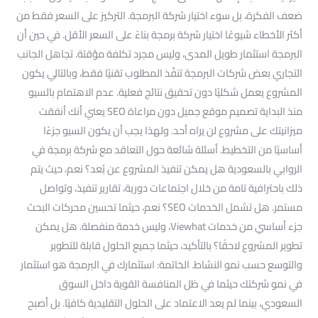
ضعف الفكرة، بل سوء اختيار شركة البرمجة. التركيز على السعر فقط من
أكثر الأخطاء شيوعًا اختيار شركة برمجة بناءً على السعر الأقل. في حين أن
البرمجة استثمار طويل المدى، وليس مجرد تكلفة مؤقتة. تجاهل الجانب
التجاري بعض شركات البرمجة تنفّذ المطلوب تقنيًا فقط، وبالتالي يكون
المشروع يعمل شكليًا دون تحقيق نتائج فعلية. عدم الاهتمام بالسيو
منذ البداية تصميم موقع جميل دون مراعاة SEO يعني أنك أنفقت
ميزانيتك على مشروع لن يراه أحد. ولهذا يجب أن يكون السيو جزءًا
أساسيًا من التخطيط. أسئلة شائعة حول التعاقد مع شركة برمجة في
الروابي بالسعودية هل يمكن تنفيذ المشروع عن بُعد؟ نعم، حيث يتم
ذلك باحترافية تامة من خلال اجتماعات دورية، تقارير تنفيذ، وتواصل
مستمر. هل تشمل الخدمات SEO؟ نعم، حيثما تحسين محركات البحث
جزء أساسي من خدمات Viewhat، وليس خدمة منفصلة. هل يمكن
تطوير المشروع لاحقًا؟ بالتأكيد، حيثما جميع الحلول قابلة للتطوير
والتوسع حسب نمو النشاط. الخاتمة: استثمارك في البرمجة هو استثمار
في نمو شركتك حيثما في ظل المنافسة القوية داخل السوق
السعودي، بينما لم يعد الاعتماد على الحلول التقليدية كافيًا. بل أصبح