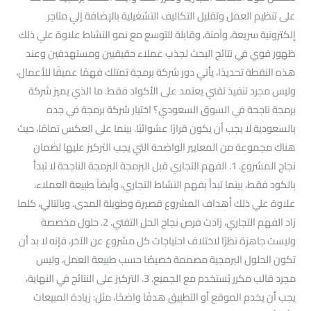
على تنظيم العمل وتقليل التكاليف التشغيلية بالإضافة إلي متاجر
إلكترونية سريعة، وآمنة، وقابلة للتوسع مع نمو النشاط علاوة علي ذلك
ظهور قوي في نتائج البحث لجذب عملاء حقيقيين ومستهدفين وعند
هذه النقطة تحديدًا، يأتي دور شركة برمجة تمتلك فهمًا عميقًا للأعمال،
وليس مجرد تنفيذ تقني يعتمد على الأكواد فقط. ما الذي يميز شركة
برمجة ناجحة في السوق السعودي؟ اختيار شركة برمجة في جده
بالسعودية لا يجب أن يكون قرارًا عشوائيًا. بينما على العكس تمامًا، حيث
هناك مجموعة من المعايير الواضحة التي يجب التركيز عليها لضمان
نجاح المشروع. 1. الفهم التجاري قبل البرمجة البرمجة الناجحة لا تبدأ
بالكود فقط، بينما تبدأ بفهم النشاط التجاري، وأيضاً طبيعة العملاء،
علاوة علي ذلك أهداف المشروع قصيرة وطويلة المدى. وبالتالي، كلما
زاد الفهم التجاري، زادت فرص نجاح الحل التقني. 2. حلول مخصصة
وليست جاهزة نظرًا لاختلاف احتياجات كل مشروع عن الآخر، فإنه لا بد أن
تكون الحلول البرمجية مصممة خصيصًا حسب طبيعة العمل، وليس
مجرد قالب مكرر يُستخدم مع الجميع. 3. التركيز على النتائج في النهاية،
يجب أن يخدم الموقع أو التطبيق هدفًا واضحًا، مثل: زيادة المبيعات