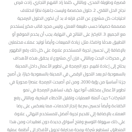
قصيرة وطويلة المدى. وبالتالي، كلما زاد الفهم التجاري، زادت فرص
نجاح الحل التقني. 2. حلول مخصصة وليست جاهزة نظرًا لاختلاف
احتياجات كل مشروع عن الآخر، فإنه لا بد أن تكون الحلول البرمجية
مصممة خصيصًا حسب طبيعة العمل، وليس مجرد قالب مكرر يُستخدم
مع الجميع. 3. التركيز على النتائج في النهاية، يجب أن يخدم الموقع أو
التطبيق هدفًا واضحًا، مثل: زيادة المبيعات وأيضاً توليد عملاء محتملين
بالإضافة إلي تحسين تجربة المستخدم علاوة علي كل ذلك رفع الظهور
في محركات البحث وبالتالي، فإن أي مشروع لا يحقق هذه الأهداف
يحتاج إلى إعادة تقييم. دور البرمجة في تطوير الأعمال داخل المدينة
بالسعودية لم يعد التحول الرقمي في المدينة بالسعودية خيارًا، بل أصبح
جزءًا أساسيًا من رؤية 2030. ومن ثم، أصبحت البرمجة عنصرًا محوريًا في
تطوير الأعمال بمختلف أنواعها. كيف تساهم البرمجة في نمو
الشركات؟ حيث أتمتة العمليات وتقليل الأخطاء البشرية، وبالتالي رفع
الكفاءة وأيضاً تحسين سرعة إنجاز الخدمات، مما ينعكس على رضا
العملاء بالإضافة إلي تقديم تجربة أفضل للمستخدم النهائي علاوة
علي ذلك سهولة التوسع وفتح أسواق جديدة دون تعقيدات ومن هذا
المنطلق، تستطيع شركة برمجة محترفة تحويل الأفكار إلى أنظمة عملية