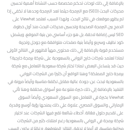
بالإضافة إلي ذلك لوحات تحكم مخصصة حسب النشاط أهمية تحسين
محركات البحث (SEO) مع البرمجة حيثما تعد البرمجة وحدها لا تكفي إذا
لم يظهر موقعك في نتائج البحث. ولهذا السبب، تعتمد Viewhat على
الدمج بين البرمجة الصحيحة وتحسين محركات البحث منذ أول خطوة.
SEO ليس إضافة لاحقة، بل هو جزء أساسي من بنية الموقع، ويشمل:
كود نظيف وسريع وأيضاً بنية صفحات متوافقة مع جوجل وتجربة
مستخدم قوية بالإضافة إلي ذلك محتوى مهيأ للظهور في النتائج الأولى
لماذا تعتمد شركات خارج الروابي بالسعودية على شركة برمجة خارجية؟
حيث قد يتساءل البعض: لماذا تختار شركة سعودية التعامل مع شركة
برمجة خارج المملكة؟ وهنا الواقع أن كثيرًا من الشركات الروابي
بالسعودية تبحث عن: جودة عالية مقابل تكلفة مناسبة وأيضاً مرونة في
التنفيذ بالإضافة إلي ذلك خبرة متنوعة مع أسواق مختلفة وهنا تأتي
Viewhat بخبرة في التعامل مع: السوق السعودي وأيضاً السوق
الإماراتي والسوق المصري علاوة علي ذلك يمنحها رؤية أوسع وقدرة
على تقديم حلول فعّالة. أخطاء شائعة تقع فيها الشركات عند اختيار
شركة برمجة في الروابي بالسعودية رغم امتلاك كثير من الشركات
ميزانية مناسبة، إلا أنها لا تحقق النتائج المتوقعة. وغالبًا لا يكون السبب