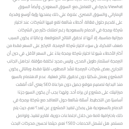
Viewhat بخبرة في التعامل مع: السوق السعودي وأيضاً السوق
الإماراتي والسوق المصري علاوة علي ذلك يمنحها رؤية أوسع وقدرة
على تقديم حلول فعّالة. أخطاء شائعة تقع فيها الشركات عند اختيار
شركة برمجة في الدمام بالسعودية رغم امتلاك كثير من الشركات
ميزانية مناسبة، إلا أنها لا تحقق النتائج المتوقعة. وغالبًا لا يكون السبب
ضعف الفكرة، بل سوء اختيار شركة البرمجة. التركيز على السعر فقط من
أكثر الأخطاء شيوعًا اختيار شركة برمجة بناءً على السعر الأقل. في حين أن
البرمجة استثمار طويل المدى، وليس مجرد تكلفة مؤقتة. تجاهل الجانب
التجاري بعض شركات البرمجة تنفّذ المطلوب تقنيًا فقط، وبالتالي يكون
المشروع يعمل شكليًا دون تحقيق نتائج فعلية. عدم الاهتمام بالسيو
منذ البداية تصميم موقع جميل دون مراعاة SEO يعني أنك أنفقت
ميزانيتك على مشروع لن يراه أحد. ولهذا يجب أن يكون السيو جزءًا
أساسيًا من التخطيط. أسئلة شائعة حول التعاقد مع شركة برمجة في
الدمام بالسعودية هل يمكن تنفيذ المشروع عن بُعد؟ نعم، حيث يتم
ذلك باحترافية تامة من خلال اجتماعات دورية، تقارير تنفيذ، وتواصل
مستمر. هل تشمل الخدمات SEO؟ نعم، حيثما تحسين محركات البحث