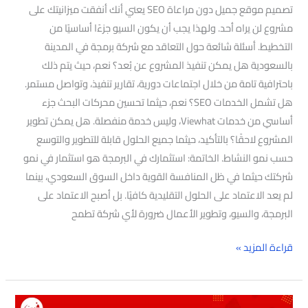
تصميم موقع جميل دون مراعاة SEO يعني أنك أنفقت ميزانيتك على
مشروع لن يراه أحد. ولهذا يجب أن يكون السيو جزءًا أساسيًا من
التخطيط. أسئلة شائعة حول التعاقد مع شركة برمجة في المدينة
بالسعودية هل يمكن تنفيذ المشروع عن بُعد؟ نعم، حيث يتم ذلك
باحترافية تامة من خلال اجتماعات دورية، تقارير تنفيذ، وتواصل مستمر.
هل تشمل الخدمات SEO؟ نعم، حيثما تحسين محركات البحث جزء
أساسي من خدمات Viewhat، وليس خدمة منفصلة. هل يمكن تطوير
المشروع لاحقًا؟ بالتأكيد، حيثما جميع الحلول قابلة للتطوير والتوسع
حسب نمو النشاط. الخاتمة: استثمارك في البرمجة هو استثمار في نمو
شركتك حيثما في ظل المنافسة القوية داخل السوق السعودي، بينما
لم يعد الاعتماد على الحلول التقليدية كافيًا. بل أصبح الاعتماد على
البرمجة، والسيو، وتطوير الأعمال ضرورة لأي شركة تطمح
قراءة المزيد »
شركة