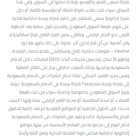
شركة تسعى للنمو، والتوسع، وزيادة حصتها في السوق. وفي هذا
السياق، سواء كنت صاحب شركة ناشئة، أو مؤسسة قائمة، أو حتى
متجرًا إلكترونيًا يسعى للانتشار، فإن اختيار شركة برمجة احترافية قادرة
على فهم طبيعة السوق السعودي وتقديم حلول عملية يعد الخطوة
الأولى نحو النجاح الرقمي. وبالتالي، يصبح القرار التقني قرارًا استراتيجيًا لا
يقل أهمية عن أي قرار إداري آخر. علاوة علي ذلك يظهر هنا دور
Viewhat – فيوهات كشريك تقني واستراتيجي يقدّم خدمات البرمجة،
وتطوير الأعمال، وتحسين محركات البحث (SEO) للشركات داخل الدمام
بالسعودية وخارجها، وذلك بأسلوب احترافي يركز على النتائج الفعلية
وليس مجرد التنفيذ الشكلي. لماذا تحتاج الشركات في الدمام بالسعودية
إلى شركة برمجة متخصصة؟ شركة برمجة في الدمام بالسعودية حيثما
يتميز السوق السعودي بخصوصية واضحة، سواء من حيث طبيعة
العملاء، أو شدة المنافسة، أو سرعة التغير الرقمي. بينما ولهذا السبب
تحديدًا، فإن الحلول الجاهزة أو المواقع التقليدية لم تعد كافية لتحقيق
النجاح والاستمرارية. لذلك وعليه، فإن الشركات في الدمام بالسعودية
تحتاج اليوم إلى مجموعة من العناصر الأساسية، من بينها: مواقع
إلكترونية احترافية تعكس قوة العلامة التجارية وتعزز الثقة وأيضاً