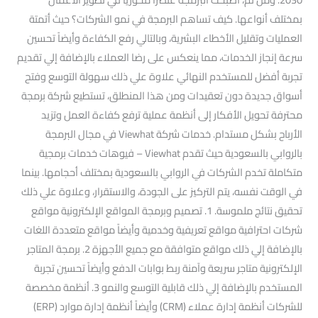
بمختلف أنواعها. كيف تساهم البرمجة في نمو الشركات؟ حيث أتمتة
العمليات وتقليل الأخطاء البشرية، وبالتالي رفع الكفاءة وأيضاً تحسين
سرعة إنجاز الخدمات، مما ينعكس على رضا العملاء بالإضافة إلي تقديم
تجربة أفضل للمستخدم النهائي علاوة علي ذلك سهولة التوسع وفتح
أسواق جديدة دون تعقيدات ومن هذا المنطلق، تستطيع شركة برمجة
محترفة تحويل الأفكار إلى أنظمة عملية ترفع كفاءة العمل وتزيد
الأرباح بشكل مستدام. خدمات شركة Viewhat في مجال البرمجة
بالروابي بالسعودية حيث تقدم Viewhat – فيوهات خدمات برمجية
متكاملة تخدم الشركات في الروابي بالسعودية بمختلف أحجامها. بينما
في الوقت نفسه، يتم التركيز على الجودة، والاستقرار، وعلاوة علي ذلك
تحقيق نتائج ملموسة. 1. تصميم وبرمجة المواقع الإلكترونية مواقع
شركات احترافية مواقع تعريفية وخدمية وأيضاً مواقع متعددة اللغات
بالإضافة إلي ذلك مواقع متوافقة مع جميع الأجهزة 2. برمجة المتاجر
الإلكترونية متاجر سريعة وآمنة ربط بوابات الدفع وأيضاً تحسين تجربة
المستخدم بالإضافة إلي ذلك قابلية التوسع والنمو 3. أنظمة مخصصة
للشركات أنظمة إدارة عملاء (CRM) وأيضاً أنظمة إدارة موارد (ERP)