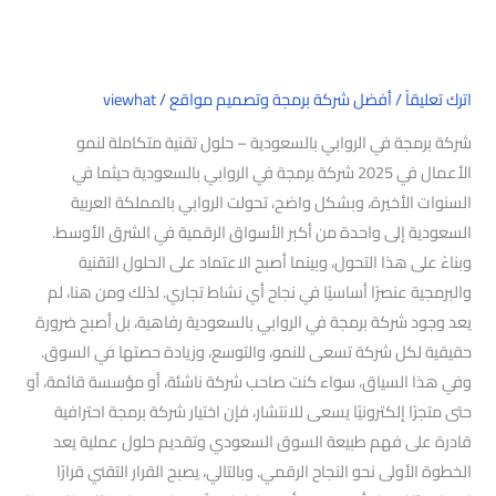
اترك تعليقاً
/
أفضل شركة برمجة وتصميم مواقع
/
viewhat
شركة برمجة في الروابي بالسعودية – حلول تقنية متكاملة لنمو
الأعمال في 2025 شركة برمجة في الروابي بالسعودية حيثما في
السنوات الأخيرة، وبشكل واضح، تحولت الروابي بالمملكة العربية
السعودية إلى واحدة من أكبر الأسواق الرقمية في الشرق الأوسط.
وبناءً على هذا التحول، وبينما أصبح الاعتماد على الحلول التقنية
والبرمجية عنصرًا أساسيًا في نجاح أي نشاط تجاري. لذلك ومن هنا، لم
يعد وجود شركة برمجة في الروابي بالسعودية رفاهية، بل أصبح ضرورة
حقيقية لكل شركة تسعى للنمو، والتوسع، وزيادة حصتها في السوق.
وفي هذا السياق، سواء كنت صاحب شركة ناشئة، أو مؤسسة قائمة، أو
حتى متجرًا إلكترونيًا يسعى للانتشار، فإن اختيار شركة برمجة احترافية
قادرة على فهم طبيعة السوق السعودي وتقديم حلول عملية يعد
الخطوة الأولى نحو النجاح الرقمي. وبالتالي، يصبح القرار التقني قرارًا