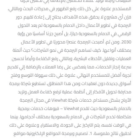
المبيعات وأيضاً توليد عملاء محتملين بالإضافة إلي تحسين تجربة
المستخدم علاوة علي كل ذلك رفع الظهور في محركات البحث وبالتالي،
فإن أي مشروع لا يحقق هذه الأهداف يحتاج إلى إعادة تقييم. دور
البرمجة في تطوير الأعمال داخل الدمام بالسعودية لم يعد التحول
الرقمي في الدمام بالسعودية خيارًا، بل أصبح جزءًا أساسيًا من رؤية
2030. ومن ثم، أصبحت البرمجة عنصرًا محوريًا في تطوير الأعمال
بمختلف أنواعها. كيف تساهم البرمجة في نمو الشركات؟ حيث أتمتة
العمليات وتقليل الأخطاء البشرية، وبالتالي رفع الكفاءة وأيضاً تحسين
سرعة إنجاز الخدمات، مما ينعكس على رضا العملاء بالإضافة إلي تقديم
تجربة أفضل للمستخدم النهائي علاوة علي ذلك سهولة التوسع وفتح
أسواق جديدة دون تعقيدات ومن هذا المنطلق، تستطيع شركة برمجة
محترفة تحويل الأفكار إلى أنظمة عملية ترفع كفاءة العمل وتزيد
الأرباح بشكل مستدام. خدمات شركة Viewhat في مجال البرمجة
بالدمام بالسعودية حيث تقدم Viewhat – فيوهات خدمات برمجية
متكاملة تخدم الشركات في الدمام بالسعودية بمختلف أحجامها. بينما
في الوقت نفسه، يتم التركيز على الجودة، والاستقرار، وعلاوة علي ذلك
تحقيق نتائج ملموسة. 1. تصميم وبرمجة المواقع الإلكترونية مواقع