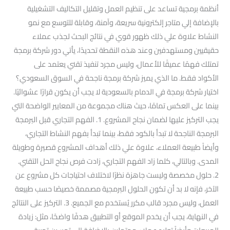
أنظمة برمجية تساعد على تنظيم العمل وتقليل التكاليف التشغيلية
بالإضافة إلي متاجر إلكترونية سريعة، وآمنة، وقابلة للتوسع مع نمو
النشاط علاوة علي ذلك ظهور قوي في نتائج البحث لجذب عملاء
حقيقيين ومستهدفين وعند هذه النقطة تحديدًا، يأتي دور شركة برمجة
تمتلك فهمًا عميقًا للأعمال، وليس مجرد تنفيذ تقني يعتمد على
الأكواد فقط. ما الذي يميز شركة برمجة ناجحة في السوق السعودي؟
اختيار شركة برمجة في الدمام بالسعودية لا يجب أن يكون قرارًا عشوائيًا.
بينما على العكس تمامًا، حيث هناك مجموعة من المعايير الواضحة التي
يجب التركيز عليها لضمان نجاح المشروع. 1. الفهم التجاري قبل البرمجة
البرمجة الناجحة لا تبدأ بالكود فقط، بينما تبدأ بفهم النشاط التجاري،
وأيضاً طبيعة العملاء، علاوة علي ذلك أهداف المشروع قصيرة وطويلة
المدى. وبالتالي، كلما زاد الفهم التجاري، زادت فرص نجاح الحل التقني.
2. حلول مخصصة وليست جاهزة نظرًا لاختلاف احتياجات كل مشروع عن
الآخر، فإنه لا بد أن تكون الحلول البرمجية مصممة خصيصًا حسب طبيعة
العمل، وليس مجرد قالب مكرر يُستخدم مع الجميع. 3. التركيز على النتائج
في النهاية، يجب أن يخدم الموقع أو التطبيق هدفًا واضحًا، مثل: زيادة