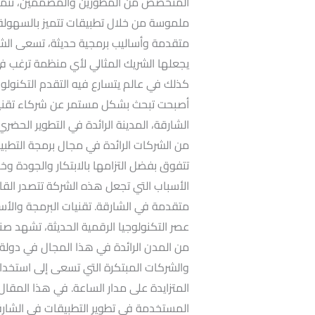
المتخصص من المطورين والمصممين، تتميز ا
ملموسة من خلال تطبيقات تتميز بالسهولة في
متقدمة وأساليب برمجية حديثة، تسعى الشركة
يجعلها الشريك المثالي لأي منظمة ترغب في
كذلك في عالم يتسارع فيه التقدم التكنولوجي
أصبحت تبحث بشكل مستمر عن شركاء تقنيين
الشارقة، المدينة الرائدة في التطوير الحض
من الشركات الرائدة في مجال برمجة التطبي
تتفوق بفضل التزامها بالابتكار والجودة و
الأسباب التي تجعل هذه الشركة تتصدر القائ
متقدمة في الشارقة. تقنيات البرمجة والأ
عصر التكنولوجيا الرقمية الحديثة، تشهد صنا
من المدن الرائدة في هذا المجال في دولة ا
والشركات المبتكرة التي تسعى إلى استخدام 
المتزايدة على مدار الساعة. في هذا المقال
المستخدمة في تطوير التطبيقات في الشارق