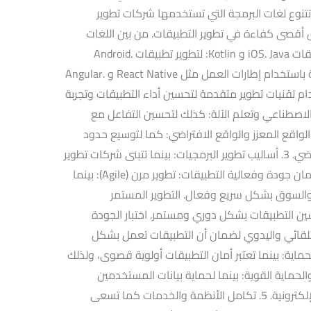
 كما تتنوع لغات البرمجة التي تستخدمها شركات تطوير
ق أقصى كفاءة في تطوير التطبيقات. من بين اللغات
الشائعة: Swift و Objective-C: لتطوير تطبيقات iOS. Java و Kotlin: لتطوير تطبيقات Android.
JavaScript: لتطوير تطبيقات الويب والهجينة باستخدام إطارات العمل مثل React Native و Angular.
خدام تقنيات تطوير متقدمة لتحسين أداء التطبيقات وتجربة
لاصطناعي وتعلم الآلة: كذلك لتحسين التفاعل مع
واقع المعزز والواقع الافتراضي: كما لتوسيع حدود
التفاعل مع التطبيقات وتعزيز الواقع الافتراضي. 3. أساليب تطوير البرمجيات: بينما تتبنى شركات تطوير
التطبيقات في الشارقة أساليب متعددة لضمان جودة وفعالية التطبيقات: تطوير مرن (Agile): بينما
والسوق بشكل سريع وفعال. التطوير المستمر
Cont): لتحديث وتحسين التطبيقات بشكل دوري ومستمر. اختبار الجودة
لتلقائي واليدوي لضمان أن التطبيقات تعمل بشكل
 التطبيقات والحماية: بينما تعتبر أمان التطبيقات أولوية قصوى، ولذلك
لحماية القوية: بينما لحماية بيانات المستخدمين
وضمان سلامة التطبيقات من التهديدات الإلكترونية. 5. تكامل الأنظمة والخدمات كما تسعى