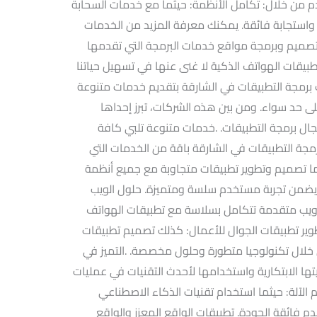
م من خلال: تكامل الأنظمة: حيثما مع خدمات السحابة
 واستجابة فائقة. يمكنك معرفة المزيد من الخدمات
ميم وبرمجة مواقع خدمات البرمجة التي تقدمها
يقات الهواتف الذكية لا غنى عنها في تسهيل حياتنا
كات برمجة التطبيقات في الشارقة بتقديم خدمات متنوعة
لى حد سواء. ومن بين هذه الشركات، تبرز إحداها
جال برمجة التطبيقات. .خدمات متنوعة تلبي كافة
برمجة التطبيقات في الشارقة باقة من الخدمات التي
نما تصميم وتطوير تطبيقات متجاوبة مع جميع أنظمة
لرئيسية مثل iOS وAndroid، مما يضمن تجربة مستخدم سلسة ومتميزة. حلول الويب
 ويب متقدمة تتكامل بسلاسة مع تطبيقات الهواتف
طوير تطبيقات الجوال للأعمال: كذلك تصميم تطبيقات
 خلال تكنولوجيا متطورة وحلول مخصصة. .التميز في
ؤيتها الابتكارية واستخدامها لأحدث التقنيات في عمليات
 الآلة: حيثما استخدام تقنيات الذكاء الاصطناعي
م فائقة الجودة. تطبيقات الواقع المعزز والواقع