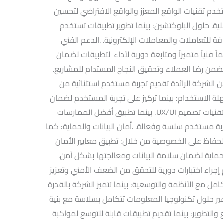
تخدم تقنيات الواقع المعزز والواقع الافتراضي لتحسين
لية. حلول البلوكتشين: بينما تطوير تطبيقات تستخدم
ة للتعاملات والمعاملات الإلكترونية. .الدعم الفني
 فنياً متميزاً ومتابعة دورية لأداء التطبيقات لضمان
يضمن رضا العملاء وتحقيق النجاح المستدام للمشاريع.
الشركة الرائدة تقديم تجربة مستخدم استثنائية من
الاستخدام: بينما تركيز على تجربة المستخدم لضمان
تفاعل ممتاز وارتياح فوري. استخدام أحدث تقنيات تصميم UX/UI: بينما تطبيق أفضل الممارسات
مستخدم سلسة وفعالة. .أمان البيانات والحماية: كما
الحفاظ على الخصوصية من خلال: تطبيق معايير الأمان
الحماية لضمان سلامة البيانات ومعالجتها بشكل آمن.
م إجراء اختبارات دورية للتحقق من الضعف الأمني وتعزيز
كامل مع الأنظمة والتوسعية: بينما تتميز الشركة بالقدرة
فير حلول تكنولوجيا المعلومات تتكامل بسلاسة مع بنية
ع والتطوير: بينما تقديم تطبيقات قابلة للتوسع لمواكبة