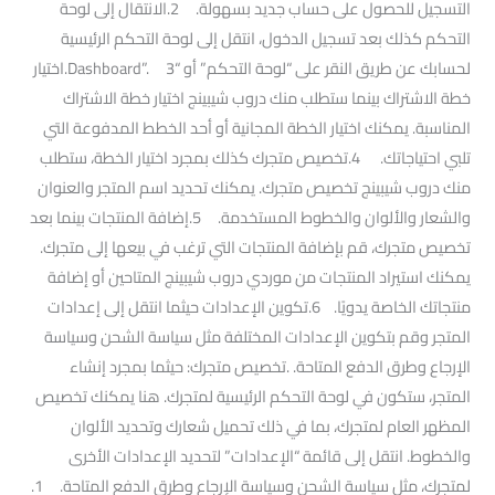
التسجيل للحصول على حساب جديد بسهولة. 2.الانتقال إلى لوحة
التحكم كذلك بعد تسجيل الدخول، انتقل إلى لوحة التحكم الرئيسية
لحسابك عن طريق النقر على “لوحة التحكم” أو “Dashboard”. 3.اختيار
خطة الاشتراك بينما ستطلب منك دروب شيبينج اختيار خطة الاشتراك
المناسبة. يمكنك اختيار الخطة المجانية أو أحد الخطط المدفوعة التي
تلبي احتياجاتك. 4.تخصيص متجرك كذلك بمجرد اختيار الخطة، ستطلب
منك دروب شيبينج تخصيص متجرك. يمكنك تحديد اسم المتجر والعنوان
والشعار والألوان والخطوط المستخدمة. 5.إضافة المنتجات بينما بعد
تخصيص متجرك، قم بإضافة المنتجات التي ترغب في بيعها إلى متجرك.
يمكنك استيراد المنتجات من موردي دروب شيبينج المتاحين أو إضافة
منتجاتك الخاصة يدويًا. 6.تكوين الإعدادات حيثما انتقل إلى إعدادات
المتجر وقم بتكوين الإعدادات المختلفة مثل سياسة الشحن وسياسة
الإرجاع وطرق الدفع المتاحة. .تخصيص متجرك: حيثما بمجرد إنشاء
المتجر، ستكون في لوحة التحكم الرئيسية لمتجرك. هنا يمكنك تخصيص
المظهر العام لمتجرك، بما في ذلك تحميل شعارك وتحديد الألوان
والخطوط. انتقل إلى قائمة “الإعدادات” لتحديد الإعدادات الأخرى
لمتجرك، مثل سياسة الشحن وسياسة الإرجاع وطرق الدفع المتاحة. 1.