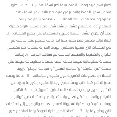
اختيار اسم فريد وجذاب للمتجر بينما اختر اسمًا يعكس نشاطك التجاري
ويكون سهل الحفظ والتمييز عن غيره. قم بالبحث عن اسماء متجر
مميزة وفريدة تلفت انتباه العملاء. 2. تصميم شعار مميز بينما
استخدم أدوات تصميم الشعار لإنشاء شعار مميز يعكس هوية متجرك.
يجب أن يكون الشعار بسيطًا وسهل الاستخدام على جميع المنصات. 3.
اختيار قالب تصميم متجر متميز كما اختر قالب تصميم متجر يتناسب مع
نوع المنتجات التي تبيعها ويعكس الهوية البصرية لمتجرك. قم بتخصيص
الألوان والخطوط والتصميم ليتناسب مع ستايلك الفريد. 4. إضافة
صفحات معلوماتية مهمة كذلك أضف صفحات معلوماتية مهمة مثل
صفحة “عن الشركة” و”سياسة الشحن” و”سياسة الإرجاع” لتزويد
العملاء بالمعلومات الضرورية حول متجرك وسياساته. 5. إضافة وصف
مميز للمتجر كما اكتب وصفًا مميزًا وجذابًا لمتجرك يشرح ما يميزه عن
المتاجر الأخرى ويجذب العملاء المحتملين للتسوق فيه. 6. تنظيم
القوائم والفئات بشكل فعال بينما قم بتنظيم المنتجات في قوائم
وفئات مفيدة ومنطقية لسهولة تصفح العملاء والوصول إلى المنتجات
التي يبحثون عنها. 7. استخدام الصور عالية الجودة بينما استخدم صور