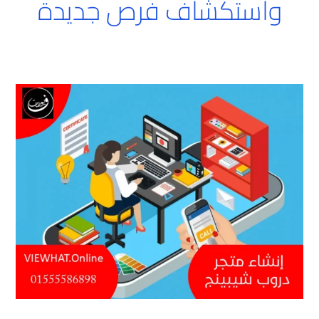
واستكشاف فرص جديدة
إنشاء
متجر
دروب
شيبينج