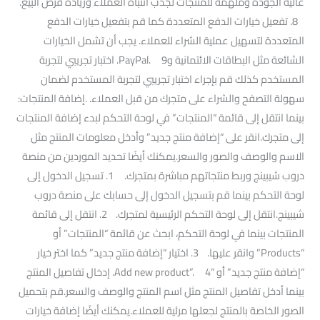
عالية الجودة وملهمة للمنتجات لجذب انتباه العملاء وزيادة فرص البيع.
8. تفعيل خيارات الدفع المتعددة كما قم بتفعيل خيارات الدفع
المتعددة لتسهيل عملية الشراء للعملاء. يجب أن تشمل الخيارات
الشائعة مثل البطاقات الائتمانية وPayPal. 9. اختبار تجريبي لتجربة
المستخدم كذلك قم بإجراء اختبار تجريبي لتجربة المستخدم لضمان
سهولة التصفح والشراء على متجرك من قبل العملاء. .إضافة المنتجات:
بينما انتقل إلى قائمة “المنتجات” في لوحة التحكم لبدء إضافة المنتجات
إلى متجرك.انقر على “إضافة منتج جديد” وأدخل معلومات المنتج مثل
الاسم والوصف والصور والسعر.يمكنك أيضًا تحديد الموردين من منصة
دروب شيبينج وربط منتجاتهم مباشرة بمتجرك. 1. تسجيل الدخول إلى
لوحة التحكم بينما قم بتسجيل الدخول إلى حسابك على منصة دروب
شيبينج.انتقل إلى لوحة التحكم الرئيسية لمتجرك. 2. انتقل إلى قائمة
المنتجات بينما في لوحة التحكم، ابحث عن قائمة “المنتجات” أو
“Products” وانقر عليها. 3. اختيار “إضافة منتج جديد” كما اختر خيار
“إضافة منتج جديد” أو “Add new product”. 4. إدخال تفاصيل المنتج
بينما أدخل تفاصيل المنتج مثل اسم المنتج والوصف والسعر.قم بتحميل
الصور الخاصة بالمنتج لجعلها مرئية للعملاء.يمكنك أيضًا إضافة خيارات