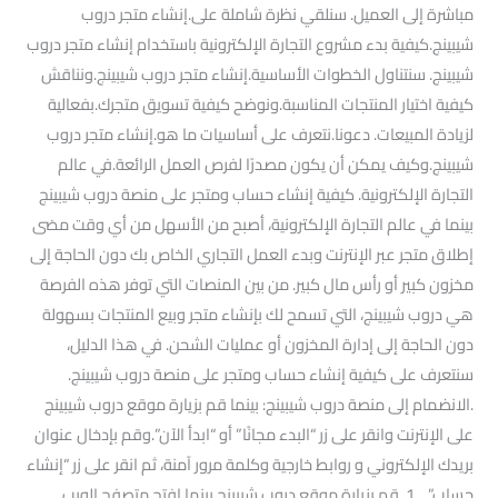
مباشرة إلى العميل. سنلقي نظرة شاملة على.إنشاء متجر دروب
شيبينج.كيفية بدء مشروع التجارة الإلكترونية باستخدام إنشاء متجر دروب
شيبينج. سنتناول الخطوات الأساسية.إنشاء متجر دروب شيبينج.ونناقش
كيفية اختيار المنتجات المناسبة.ونوضح كيفية تسويق متجرك.بفعالية
لزيادة المبيعات. دعونا.نتعرف على أساسيات ما هو.إنشاء متجر دروب
شيبينج.وكيف يمكن أن يكون مصدرًا لفرص العمل الرائعة.في عالم
التجارة الإلكترونية. كيفية إنشاء حساب ومتجر على منصة دروب شيبينج
بينما في عالم التجارة الإلكترونية، أصبح من الأسهل من أي وقت مضى
إطلاق متجر عبر الإنترنت وبدء العمل التجاري الخاص بك دون الحاجة إلى
مخزون كبير أو رأس مال كبير. من بين المنصات التي توفر هذه الفرصة
هي دروب شيبينج، التي تسمح لك بإنشاء متجر وبيع المنتجات بسهولة
دون الحاجة إلى إدارة المخزون أو عمليات الشحن. في هذا الدليل،
سنتعرف على كيفية إنشاء حساب ومتجر على منصة دروب شيبينج.
.الانضمام إلى منصة دروب شيبينج: بينما قم بزيارة موقع دروب شيبينج
على الإنترنت وانقر على زر “البدء مجانًا” أو “ابدأ الآن”.وقم بإدخال عنوان
بريدك الإلكتروني و روابط خارجية وكلمة مرور آمنة، ثم انقر على زر “إنشاء
حساب”. 1. قم بزيارة موقع دروب شيبينج بينما افتح متصفح الويب