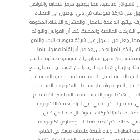
الأسواق العالمية، مما يجعلها مركزًا للتجارة والتواصل.
 تسهل على شركة فيوهات في دبي الوصول إلى العملاء
 ببيئتها الداعمة للأعمال والمشاريع الناشئة. الحكومة
الشركات العالمية والمحلية. كما أن القوانين واللوائح
 مما يجعل من السهل على شركة فيوهات البدء والنمو
في الذي تتميز به دبي يعد من أبرز نقاط قوتها. بينما
تمكنون من تطوير استراتيجيات تسويقية مبتكرة تتناسب
تكار والإبداع هما جزء لا يتجزأ من هوية دبي، مما يشجع
ة التحتية التقنية المتقدمة البنية التحتية التقنية في
ت عالي السرعة وانتشار استخدام التكنولوجيا المتقدمة،
اح. هكذا، توفر المدينة بيئة مثالية للشركات لتقديم
ي مستمر الحكومة في دبي تدرك أهمية التكنولوجيا
 دعمًا مستمرًا لشركات السوشيال ميديا من خلال
رقمي. كذلك، يتم تنظيم فعاليات ومعارض تكنولوجية
 التطورات وبناء شبكة علاقات قوية. في الختام،
اعمة للأعمال، التنوع الثقافي، البنية التحتية التقنية