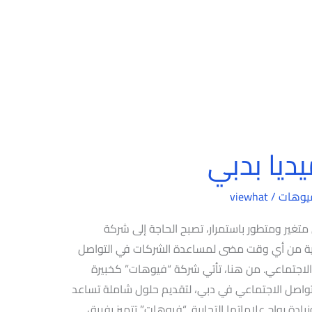
يا بدبي
يوهات
/
viewhat
غير ومتطور باستمرار، تصبح الحاجة إلى شركة
مية من أي وقت مضى لمساعدة الشركات في التواصل
لاجتماعي. من هنا، تأتي شركة “فيوهات” كخبيرة
واصل الاجتماعي في دبي، لتقديم حلول شاملة تساعد
دة رواج علاماتها التجارية. “فيوهات” تتميز بفريق