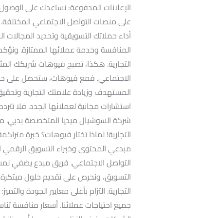
الإعلانات المدفوعة: نساعدك على الوصو
على منصات التواصل الاجتماعي المختلفة. تح
أداء حملاتك التسويقية وتحديد المجالات ال
المنافسة وخدمة عملائها الممتازة. ونؤكد 
التجارية. هكذا، تصبح فيوهات شريكك المثا
الاجتماعي. فمع فيوهات، ستحصل على حل
المستهدف وزيادة علامتك التجارية وتحقي
استشارات مجانية لعملائها الجدد. فلا تتردد
شركة السوشيال ميديا المتخصصة بدبي. مع
التجارية! لماذا تختار فيوهات؟ خبرة متراك
مبدعي المحتوى وخبراء التسويق الرقمي ال
التواصل الاجتماعي. فريق مبدع يضفي لمسة
التسويق، ونحرص على تقديم حلول مبتكرة ت
التجارية. التزام بأعلى معايير الجودة والتمي
جميع احتياجات عملائنا. أسعار منافسة تنا