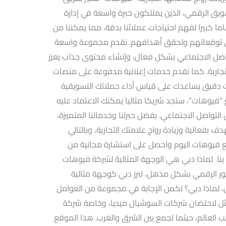
 الرقمي، الذين يمتلكون خبرة واسعة في إدارة
ا كبيرا لفهم احتياجات عملائنا بدقة، مما يمكننا من
ي توقعاتهم وتحقق أهدافهم. نقدم مجموعة واسعة
واصل الاجتماعي بشكل فعال، وإنشاء محتوى جذاب يعزز
ارية. كما نقدم خدمات إعلانية مدفوعة على منصات
نات دقيق يساعدك على قياس أداء حملاتك التسويقية
 “فيوهات”، ستجد شريكا مثاليا يمكنك الاعتماد عليه
التواصل الاجتماعي. بفضل خبرتنا وخدماتنا المتميزة،
فعالية وزيادة رواج علامتك التجارية، وبالتالي
ع فيوهات اليوم واحصل على استشارة مجانية من
 بنا لماذا دبي هي الوجهة المثالية لشركة فيوهات
طور الرقمي بشكل مذهل، تبرز دبي كوجهة مثالية
ل، لماذا دبي؟ تكمن الإجابة في مجموعة من العوامل
أمثل لاحتضان شركات السوشيال ميديا، وخاصة شركة
العالم، حيثما تجمع بين الشرق والغرب. هذا الموقع