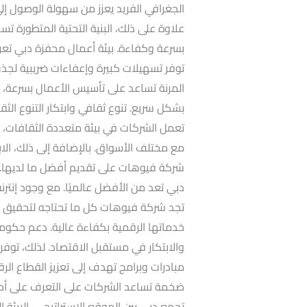
الجغرافي الفريد يعزز من سهولة الوصول إلى 
علاوة على ذلك، البنية التحتية المتطورة
بسرعة وكفاءة. بيئة أعمال محفزة دبي تعرف
توفر تسهيلات كبيرة وإعفاءات ضريبية لجذب 
المرنة تساعد على تأسيس الأعمال بسرعة،
بشكل سريع. تنوع ثقافي وابتكار التنوع الثقا
تعمل الشركات في بيئة متعددة الثقافات، ي
مع مختلف الأسواق. بالإضافة إلى ذلك، الاب
شركة فيوهات على تقديم أفضل ما لديها. البني
دبي تعد من الأفضل عالميًا. مع وجود إنترن
تجد شركة فيوهات كل ما تحتاجه لتحقيق النج
خدماتها الرقمية بكفاءة عالية. دعم حكوم
والابتكار في مستقبل الاقتصاد. لذلك، توفر
مبادرات وبرامج تهدف إلى تعزيز القطاع ال
ضخمة تساعد الشركات على التعرف على أحدث
تجمع دبي بين الموقع الاستراتيجي، البيئة الد