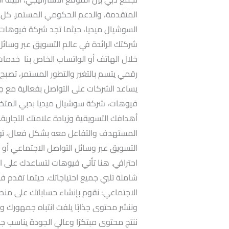
المتقدمة، والدعم الحكومي المستمر. كل 
السوشيال ميديا، حيثما تجد شركة فيوهات ك
شركتك الرائدة في عالم التسويق عبر وسائل
خلال الهاتف أو الواتساب الخاص بنا خدمات
رقمي يتسم بالتغير والتطور المستمر، تصب
يساعد الشركات على التواصل بفعالية مع ج
فيوهات، شركة سوشيال ميديا بدبي المتخ
أهدافك التسويقية وزيادة علامتك التجاري
المستهدف والتفاعل معه بشكل فعال، تواج
التسويق عبر وسائل التواصل الاجتماعي أو
احترافي. هنا تأتي فيوهات لتساعدك على ا
شاملة تلبي جميع احتياجاتك. حيثما تقدم 
الاجتماعي: نقوم بإنشاء حساباتك على منص
وننشر محتوى جذابًا يلفت انتباه جمهورك و
ننتج محتوى مبتكرًا وعالي الجودة يناسب