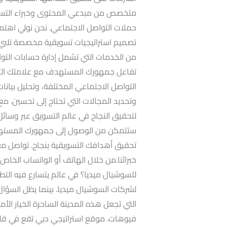
متخصص من مبدعي المحتوى وخبراء التسويق
حملات التواصل الاجتماعي. نحن نولي اهتمام
تصميم استراتيجيات تسويقية مخصصة تلب
من الخدمات التي تشمل إدارة حسابات الت
تفاعل جمهورك المستهدف مع علامتك التج
التواصل الاجتماعي المختلفة، وتحليل بيا
وتحديد المجالات التي تحتاج إلى تحسين. مع
لتحقيق النجاح في عالم التسويق عبر وسائل 
ستتمكن من الوصول إلى جمهورك المستهدف ب
تحقيق أهدافك التسويقية بنجاح. تواصل م
خبرائنا.من خلال الهاتف أو الواتساب الخاص
للسوشيال ميديا؟ في عالم يتسارع فيه الت
لشركات السوشيال ميديا. بينما يظل السؤا
التي تجعل هذه المدينة الساحرة الخيار ال
فيوهات. موقع استراتيجي دبي تقع في قلب 