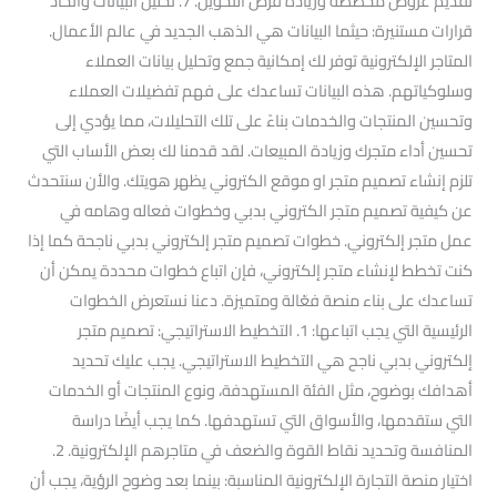
تقديم عروض مخصصة وزيادة فرص التحويل. 7. تحليل البيانات واتخاذ
قرارات مستنيرة: حيثما البيانات هي الذهب الجديد في عالم الأعمال.
المتاجر الإلكترونية توفر لك إمكانية جمع وتحليل بيانات العملاء
وسلوكياتهم. هذه البيانات تساعدك على فهم تفضيلات العملاء
وتحسين المنتجات والخدمات بناءً على تلك التحليلات، مما يؤدي إلى
تحسين أداء متجرك وزيادة المبيعات. لقد قدمنا لك بعض الأساب التي
تلزم إنشاء تصميم متجر او موقع الكتروني يظهر هويتك. والأن سنتحدث
عن كيفية تصميم متجر الكتروني بدبي وخطوات فعاله وهامه في
عمل متجر إلكتروني. خطوات تصميم متجر إلكتروني بدبي ناجحة كما إذا
كنت تخطط لإنشاء متجر إلكتروني، فإن اتباع خطوات محددة يمكن أن
تساعدك على بناء منصة فعّالة ومتميزة. دعنا نستعرض الخطوات
الرئيسية التي يجب اتباعها: 1. التخطيط الاستراتيجي: تصميم متجر
إلكتروني بدبي ناجح هي التخطيط الاستراتيجي. يجب عليك تحديد
أهدافك بوضوح، مثل الفئة المستهدفة، ونوع المنتجات أو الخدمات
التي ستقدمها، والأسواق التي تستهدفها. كما يجب أيضًا دراسة
المنافسة وتحديد نقاط القوة والضعف في متاجرهم الإلكترونية. 2.
اختيار منصة التجارة الإلكترونية المناسبة: بينما بعد وضوح الرؤية، يجب أن