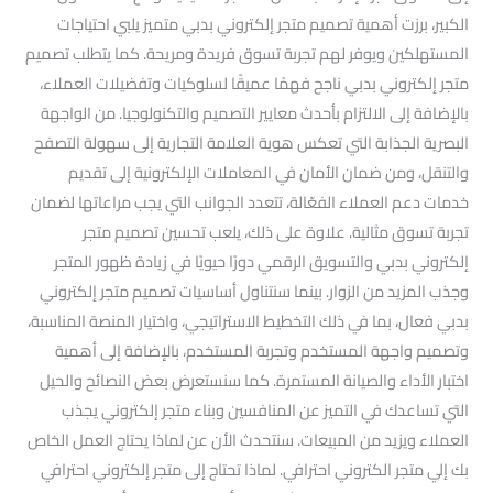
الكبير، برزت أهمية تصميم متجر إلكتروني بدبي متميز يلبي احتياجات
المستهلكين ويوفر لهم تجربة تسوق فريدة ومريحة. كما يتطلب تصميم
متجر إلكتروني بدبي ناجح فهمًا عميقًا لسلوكيات وتفضيلات العملاء،
بالإضافة إلى الالتزام بأحدث معايير التصميم والتكنولوجيا. من الواجهة
البصرية الجذابة التي تعكس هوية العلامة التجارية إلى سهولة التصفح
والتنقل، ومن ضمان الأمان في المعاملات الإلكترونية إلى تقديم
خدمات دعم العملاء الفعّالة، تتعدد الجوانب التي يجب مراعاتها لضمان
تجربة تسوق مثالية. علاوة على ذلك، يلعب تحسين تصميم متجر
إلكتروني بدبي والتسويق الرقمي دورًا حيويًا في زيادة ظهور المتجر
وجذب المزيد من الزوار. بينما سنتناول أساسيات تصميم متجر إلكتروني
بدبي فعال، بما في ذلك التخطيط الاستراتيجي، واختيار المنصة المناسبة،
وتصميم واجهة المستخدم وتجربة المستخدم، بالإضافة إلى أهمية
اختبار الأداء والصيانة المستمرة. كما سنستعرض بعض النصائح والحيل
التي تساعدك في التميز عن المنافسين وبناء متجر إلكتروني يجذب
العملاء ويزيد من المبيعات. سنتحدث الأن عن لماذا يحتاج العمل الخاص
بك إلي متجر الكتروني احترافي. لماذا تحتاج إلى متجر إلكتروني احترافي