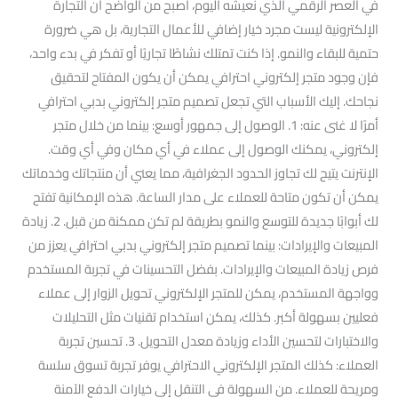
في العصر الرقمي الذي نعيشه اليوم، أصبح من الواضح أن التجارة
الإلكترونية ليست مجرد خيار إضافي للأعمال التجارية، بل هي ضرورة
حتمية للبقاء والنمو. إذا كنت تمتلك نشاطًا تجاريًا أو تفكر في بدء واحد،
فإن وجود متجر إلكتروني احترافي يمكن أن يكون المفتاح لتحقيق
نجاحك. إليك الأسباب التي تجعل تصميم متجر إلكتروني بدبي احترافي
أمرًا لا غنى عنه: 1. الوصول إلى جمهور أوسع: بينما من خلال متجر
إلكتروني، يمكنك الوصول إلى عملاء في أي مكان وفي أي وقت.
الإنترنت يتيح لك تجاوز الحدود الجغرافية، مما يعني أن منتجاتك وخدماتك
يمكن أن تكون متاحة للعملاء على مدار الساعة. هذه الإمكانية تفتح
لك أبوابًا جديدة للتوسع والنمو بطريقة لم تكن ممكنة من قبل. 2. زيادة
المبيعات والإيرادات: بينما تصميم متجر إلكتروني بدبي احترافي يعزز من
فرص زيادة المبيعات والإيرادات. بفضل التحسينات في تجربة المستخدم
وواجهة المستخدم، يمكن للمتجر الإلكتروني تحويل الزوار إلى عملاء
فعليين بسهولة أكبر. كذلك، يمكن استخدام تقنيات مثل التحليلات
والاختبارات لتحسين الأداء وزيادة معدل التحويل. 3. تحسين تجربة
العملاء: كذلك المتجر الإلكتروني الاحترافي يوفر تجربة تسوق سلسة
ومريحة للعملاء. من السهولة في التنقل إلى خيارات الدفع الآمنة