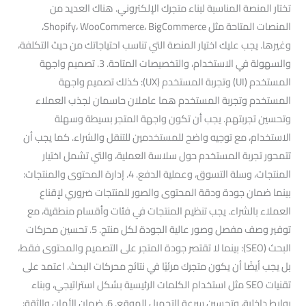
تختار المنصة المناسبة لبناء متجرك الإلكتروني. هناك العديد من
المنصات المتاحة مثل Shopify، WooCommerce، BigCommerce،
وغيرها. يجب عليك اختيار المنصة التي تناسب احتياجاتك من حيث التكلفة،
والسهولة في الاستخدام، والتخصيصات المتاحة. 3. تصميم واجهة
المستخدم (UI) وتجربة المستخدم (UX): كذلك تصميم واجهة
المستخدم وتجربة المستخدم هما عاملان حاسمان لجذب العملاء
وتحسين تجربتهم. يجب أن تكون واجهة المتجر بسيطة وسهلة
الاستخدام، مع توجيه واضح للمستخدمين للتنقل والشراء. كما يجب أن
تتمحور تجربة المستخدم حول سلاسة العملية، والتي تشمل اختيار
المنتجات، وسلة التسوق، وعملية الدفع. 4. إدارة المحتوى والمنتجات:
بينما ضمان جودة ودقة المحتوى والصور للمنتجات ضروري لإقناع
العملاء بالشراء. يجب تنظيم المنتجات في فئات وأقسام منطقية، مع
توفير وصف مفصل وصور عالية الجودة لكل منتج. 5. تحسين محركات
البحث (SEO): بينما لا تقتصر جودة المتجر على التصميم والمحتوى فقط،
بل يجب أيضًا أن يكون متجرك مرئيًا في نتائج محركات البحث. اعتمد على
تقنيات SEO مثل استخدام الكلمات الرئيسية بشكل استراتيجي، وبناء
روابط داخلية، وتحسين سرعة التحميل للموقع. 6. ضمان الأمان والثقة: