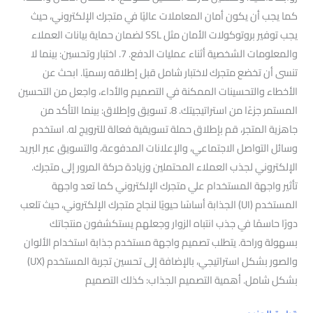
كما يجب أن يكون أمان المعاملات عاليًا في متجرك الإلكتروني، حيث
يجب توفير بروتوكولات الأمان مثل SSL لضمان حماية بيانات العملاء
والمعلومات الشخصية أثناء عمليات الدفع. 7. اختبار وتحسين: بينما لا
تنسى أن تخضع متجرك لاختبار شامل قبل إطلاقه رسميًا. ابحث عن
الأخطاء والتحسينات الممكنة في التصميم والأداء، واجعل من التحسين
المستمر جزءًا من استراتيجيتك. 8. تسويق وإطلاق: بينما التأكد من
جاهزية المتجر، قم بإطلاق حملة تسويقية فعالة للترويج له. استخدم
وسائل التواصل الاجتماعي، والإعلانات المدفوعة، والتسويق عبر البريد
الإلكتروني لجذب العملاء المحتملين وزيادة حركة المرور إلى متجرك.
تأثير واجهة المستخدام علي متجرك الإلكتروني كما تعد واجهة
المستخدم (UI) الجذابة أساسًا حيويًا لنجاح متجرك الإلكتروني، حيث تلعب
دورًا حاسمًا في جذب انتباه الزوار وجعلهم يستكشفون منتجاتك
بسهولة وراحة. يتطلب تصميم واجهة مستخدم جذابة استخدام الألوان
والصور بشكل استراتيجي، بالإضافة إلى تحسين تجربة المستخدم (UX)
بشكل شامل. أهمية التصميم الجذاب: كذلك التصميم