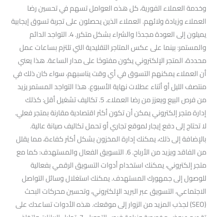
وخدمة العملاء الفورية، كل هذه العوامل تسهم في تحسين رضا
العملاء وزيادة ولائهم. العملاء الذين يحصلون على تجربة تسوق إيجابية
يميلون إلى العودة مجددًا والشراء بشكل متكرر. 4. التواجد الدائم
والمستمر: بينما على عكس المتاجر التقليدية التي تلتزم بساعات عمل
محددة، المتجر الإلكتروني يكون مفتوحًا على مدار الساعة. هذا يعني
أن العملاء يمكنهم التسوق في أي وقت يناسبهم، سواء كان ذلك في
منتصف الليل أو أثناء عطلات نهاية الأسبوع. هذا التواجد المستمر يزيد
من فرص البيع ويعزز من رضا العملاء. 5. تكاليف تشغيل أقل: كذلك
إدارة متجر إلكتروني يمكن أن تكون أكثر اقتصادية مقارنة بمتجر فعلي.
لا تحتاج إلى دفع إيجار لموقع تجاري أو تحمل تكاليف صيانة عالية.
بالإضافة إلى ذلك، يمكنك إدارة المخزون بشكل أكثر كفاءة، مما يقلل
من الفاقد ويزيد من الأرباح. 6. التسويق الفعال والمستهدف: كما مع
متجر إلكتروني، يمكنك استخدام أدوات التسويق الرقمي بفعالية
للوصول إلى جمهورك المستهدف. يمكنك استغلال وسائل التواصل
الاجتماعي، التسويق عبر البريد الإلكتروني، وتحسين محركات البحث
(SEO) لجذب المزيد من الزوار إلى موقعك. هذه الأدوات تساعدك على