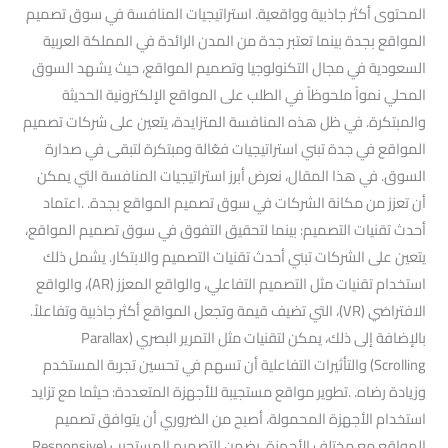
المحتوى أكثر جاذبية وواقعية. استراتيجيات المنافسة في سوق تصميم
المواقع بجدة بينما تعتبر جدة من المدن الرائدة في المملكة العربية
السعودية في مجال التكنولوجيا وتصميم المواقع، حيث يشهد السوق
المحلي نمواً ملحوظاً في الطلب على المواقع الإلكترونية الحديثة
والمبتكرة. في ظل هذه المنافسة المتزايدة، يتعين على شركات تصميم
المواقع في جدة تبني استراتيجيات فعّالة ومبتكرة لتبقى في صدارة
السوق. في هذا المقال، نعرض أبرز استراتيجيات المنافسة التي يمكن
أن تعزز من مكانة الشركات في سوق تصميم المواقع بجدة. .اعتماد
أحدث تقنيات التصميم: بينما لتحقيق التفوق في سوق تصميم المواقع،
يتعين على الشركات تبني أحدث تقنيات التصميم والابتكار. يشمل ذلك
استخدام تقنيات مثل التصميم التفاعلي، والواقع المعزز (AR)، والواقع
الافتراضي (VR)، التي تضيف قيمة وتجعل المواقع أكثر جاذبية وتفاعلاً.
بالإضافة إلى ذلك، يمكن لتقنيات مثل التمرير البصري (Parallax
Scrolling) والتأثيرات التفاعلية أن تسهم في تحسين تجربة المستخدم
وزيادة رضاه. .تطوير مواقع مستجيبة للأجهزة المتعددة: حيثما مع تزايد
استخدام الأجهزة المحمولة، أصبح من الضروري أن يتوافق تصميم
المواقع مع مختلف الأجهزة. يضمن التصميم المستجيب (Responsive