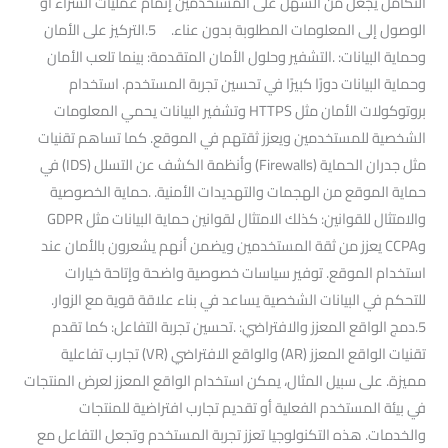
التكامل يجعل من السهل على المستخدمين إتمام عمليات الشراء أو
الوصول إلى المعلومات المطلوبة بدون عناء. 5.التركيز على الأمان
وحماية البيانات: .التشفير وحلول الأمان المتقدمة: بينما تلعب الأمان
وحماية البيانات دورًا كبيرًا في تحسين تجربة المستخدم. استخدام
بروتوكولات الأمان مثل HTTPS وتشفير البيانات يحمي المعلومات
الشخصية للمستخدمين ويعزز ثقتهم في الموقع. كما تساهم تقنيات
مثل جدران الحماية (Firewalls) وأنظمة الكشف عن التسلل (IDS) في
حماية الموقع من الهجمات والتهديدات الأمنية. .حماية الخصوصية
والامتثال للقوانين: كذلك الامتثال لقوانين حماية البيانات مثل GDPR
وCCPA يعزز من ثقة المستخدمين ويضمن أنهم يشعرون بالأمان عند
استخدام الموقع. توفير سياسات خصوصية واضحة وإتاحة خيارات
للتحكم في البيانات الشخصية يساعد في بناء علاقة قوية مع الزوار.
5.دمج الواقع المعزز والافتراضي: .تحسين تجربة التفاعل: كما تقدم
تقنيات الواقع المعزز (AR) والواقع الافتراضي (VR) تجارب تفاعلية
مميزة. على سبيل المثال، يمكن استخدام الواقع المعزز لعرض المنتجات
في بيئة المستخدم الفعلية أو تقديم تجارب افتراضية للمنتجات
والخدمات. هذه التكنولوجيا تعزز تجربة المستخدم وتجعل التفاعل مع