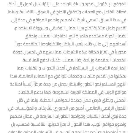
الموقع الإلكتروني مجرد وسيلة للتواجد على الإنترنت، بل تحول إلى أداة
فعالة للتفاعل مع العملاء وتحقيق النجاح في السوق التنافسية. وبينما
في هذا السياق، تسعى شركات تصميم وتطوير المواقع في جدة إلى
تقديم حلول مبتكرة تمزج بين الجمال الوظيفي وسهولة الاستخدام،
لضمان تجربة مستخدم متميزة تلبي احتياجات العملاء وتحقق
أهدافهم. إلى جانب ذلك، يلعب الابتكار والتكنولوجيا المتقدمة دوراً
محورياً في تعزيز مكانة هذه الشركات، مما يسهم في تحسين جودة
الخدمات المقدمة وزيادة رضا العملاء. كذلك، تدفع المنافسة
المتزايدة الشركات إلى الاستثمار في أحدث الأدوات والتقنيات، مما
يمكنها من تقديم منتجات وخدمات تتوافق مع المعايير العالمية. هذا
النهج المستمر نحو التطور والابتكار يجعل من جدة مركزاً رئيسياً لصناعة
مواقع الويب في المملكة العربية السعودية، مما يدعم الاقتصاد
المحلي ويخلق فرص عمل جديدة للمواهب المحلية. بينما في ظل
التحول الرقمي العالمي، أصبح من الضروري للشركات والمؤسسات في
جدة تبني أحدث التقنيات ومواكبة التطورات السريعة في مجال تصميم
وتطوير مواقع الويب. هذا التحول لا يعزز قدرتها التنافسية فحسب، بل
يفتح أمامها فرصاً جديدة للنمو والتوسع في الأسواق المحلية والدولية.