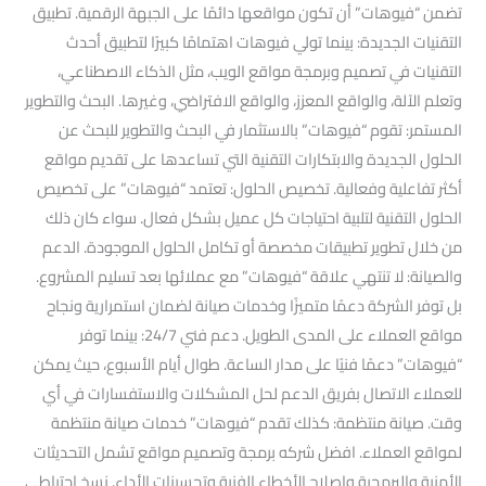
تضمن “فيوهات” أن تكون مواقعها دائمًا على الجبهة الرقمية. تطبيق
التقنيات الجديدة: بينما تولي فيوهات اهتمامًا كبيرًا لتطبيق أحدث
التقنيات في تصميم وبرمجة مواقع الويب، مثل الذكاء الاصطناعي،
وتعلم الآلة، والواقع المعزز، والواقع الافتراضي، وغيرها. البحث والتطوير
المستمر: تقوم “فيوهات” بالاستثمار في البحث والتطوير للبحث عن
الحلول الجديدة والابتكارات التقنية التي تساعدها على تقديم مواقع
أكثر تفاعلية وفعالية. تخصيص الحلول: تعتمد “فيوهات” على تخصيص
الحلول التقنية لتلبية احتياجات كل عميل بشكل فعال. سواء كان ذلك
من خلال تطوير تطبيقات مخصصة أو تكامل الحلول الموجودة. الدعم
والصيانة: لا تنتهي علاقة “فيوهات” مع عملائها بعد تسليم المشروع.
بل توفر الشركة دعمًا متميزًا وخدمات صيانة لضمان استمرارية ونجاح
مواقع العملاء على المدى الطويل. دعم فني 24/7: بينما توفر
“فيوهات” دعمًا فنيًا على مدار الساعة. طوال أيام الأسبوع، حيث يمكن
للعملاء الاتصال بفريق الدعم لحل المشكلات والاستفسارات في أي
وقت. صيانة منتظمة: كذلك تقدم “فيوهات” خدمات صيانة منتظمة
لمواقع العملاء. افضل شركه برمجة وتصميم مواقع تشمل التحديثات
الأمنية والبرمجية وإصلاح الأخطاء الفنية وتحسينات الأداء. نسخ احتياطي