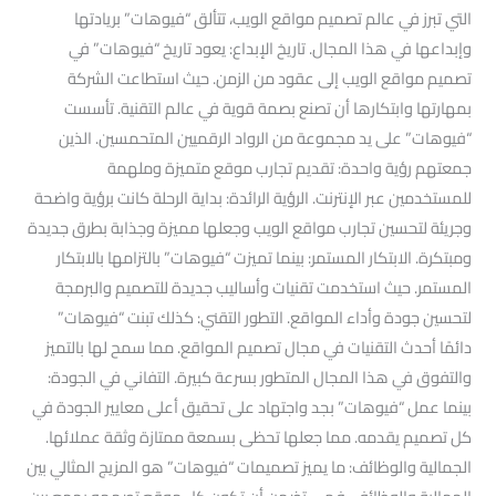
التي تبرز في عالم تصميم مواقع الويب، تتألق “فيوهات” بريادتها
وإبداعها في هذا المجال. تاريخ الإبداع: يعود تاريخ “فيوهات” في
تصميم مواقع الويب إلى عقود من الزمن. حيث استطاعت الشركة
بمهارتها وابتكارها أن تصنع بصمة قوية في عالم التقنية. تأسست
“فيوهات” على يد مجموعة من الرواد الرقميين المتحمسين. الذين
جمعتهم رؤية واحدة: تقديم تجارب موقع متميزة وملهمة
للمستخدمين عبر الإنترنت. الرؤية الرائدة: بداية الرحلة كانت برؤية واضحة
وجريئة لتحسين تجارب مواقع الويب وجعلها مميزة وجذابة بطرق جديدة
ومبتكرة. الابتكار المستمر: بينما تميزت “فيوهات” بالتزامها بالابتكار
المستمر. حيث استخدمت تقنيات وأساليب جديدة للتصميم والبرمجة
لتحسين جودة وأداء المواقع. التطور التقني: كذلك تبنت “فيوهات”
دائمًا أحدث التقنيات في مجال تصميم المواقع. مما سمح لها بالتميز
والتفوق في هذا المجال المتطور بسرعة كبيرة. التفاني في الجودة:
بينما عمل “فيوهات” بجد واجتهاد على تحقيق أعلى معايير الجودة في
كل تصميم يقدمه. مما جعلها تحظى بسمعة ممتازة وثقة عملائها.
الجمالية والوظائف: ما يميز تصميمات “فيوهات” هو المزيج المثالي بين