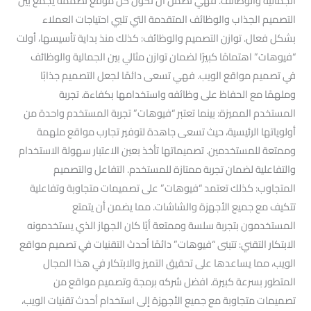
الجمالية والوظائف. فهي تضمن أن تكون كل موقع تصممه يجمع بين
التصميم الجذاب والوظائف المتقدمة التي تلبي احتياجات العملاء
بشكل فعال. توازن التصميم والوظائف: كذلك منذ بداية تأسيسها، أولت
“فيوهات” اهتمامًا كبيرًا لضمان توازن مثالي بين الجمالية والوظائف
في تصميم مواقع الويب. فهي تسعى دائمًا لجعل التصميم جذابًا
وملهمًا مع الحفاظ على وظائفه واستخدامها بكفاءة. تجربة
المستخدم المميزة: بينما تعتبر “فيوهات” تجربة المستخدم واحدة من
أولوياتها الرئيسية، حيث تسعى جاهدة لتوفير تجارب مواقع ملهمة
وممتعة للمستخدمين. تصميماتها تأخذ بعين الاعتبار سهولة الاستخدام
والتفاعلية لضمان تجربة ممتازة للمستخدم. التفاعل والتصميم
المتجاوب: كذلك تعتمد “فيوهات” على تصميمات متجاوبة وتفاعلية
تتكيف مع جميع الأجهزة والشاشات. مما يضمن أن يتمتع
المستخدمون بتجربة سلسة وممتعة أيًا كان الجهاز الذي يستخدمونه
الابتكار التقني: تتبنى “فيوهات” دائمًا أحدث التقنيات في تصميم مواقع
الويب، مما يساعدها على تحقيق التميز والابتكار في هذا المجال
المتطور بسرعة كبيرة. افضل شركه برمجة وتصميم مواقع من
تصميمات متجاوبة مع جميع الأجهزة إلى استخدام أحدث تقنيات الويب،