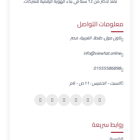
تمتد لأكثر من 12 سنة في بناء الهوية الرقمية للشركات.
معلومات التواصل
تاون مول، طنطا، الغربية، مصر
info@viewhat.online
01555586898
السبت - الخميس : 11ص - 6م
روابط سريعة
الرئيسية