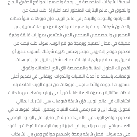
أهمية الشركات المتخصصة في برمجة وتصميم المواقع لتحقيق النجاح
والتفوق في عالم الإنترنت المتطور. تعد اختيار إذا كنت تبحث عن
الاحترافية والجودة والابتكار في عالم الويب. فإن فيوهات تتبوأ مكانة
رائدة بين شركات برمجة وتصميم المواقع. تتميز فيوهات. بفريق من
المطورين والمصممين المبدعين الذين يتمتعون بمهارات فائقة وخبرة
عميقة في مجال تصميم وبرمجة مواقع الويب. سواء كنت تبحث عن
تصميم موقع إلكتروني مبتكر يعكس هوية شركتك بأسلوب مميز. أو
تطبيق ويب متطور يلبي احتياجات عملك بشكل دقيق. فإن فيوهات
تقدم لك الحلول المثالية والمخصصة التي تلبي تطلعاتك وتفوق
توقعاتك. باستخدام أحدث التقنيات والأدوات. وبتفاني في تقديم أعلى
مستويات الجودة والأداء. تجعل فيوهات من تجربة الويب الخاصة بك
لحظة استثنائية ومميزة تترك انطباعاً قوياً على زوار موقعك. مهما كانت
احتياجاتك في عالم الويب. فإن شركة فيوهات هي الشريك المثالي
لتحويل رؤيتك إلى واقع رقمي يلفت الانتباه ويحقق النجاح. فيوهات في
تصميم مواقع الويب في عالم يعتمد بشكل متزايد على الوجود الرقمي،
تلعب مواقع الويب دورًا حيويًا في تعزيز الهوية الرقمية للشركات والأفراد
على حد سواء. افضل شركه برمجة وتصميم مواقع ومن بين الشركات