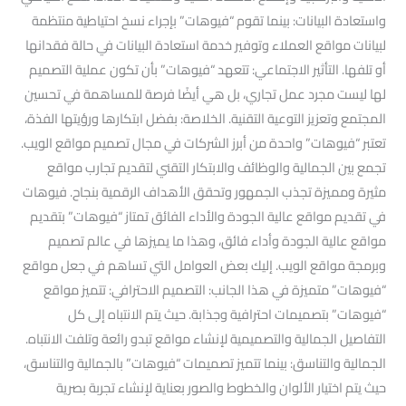
واستعادة البيانات: بينما تقوم “فيوهات” بإجراء نسخ احتياطية منتظمة
لبيانات مواقع العملاء وتوفير خدمة استعادة البيانات في حالة فقدانها
أو تلفها. التأثير الاجتماعي: تتعهد “فيوهات” بأن تكون عملية التصميم
لها ليست مجرد عمل تجاري، بل هي أيضًا فرصة للمساهمة في تحسين
المجتمع وتعزيز التوعية التقنية. الخلاصة: بفضل ابتكارها ورؤيتها الفذة،
تعتبر “فيوهات” واحدة من أبرز الشركات في مجال تصميم مواقع الويب.
تجمع بين الجمالية والوظائف والابتكار التقني لتقديم تجارب مواقع
مثيرة ومميزة تجذب الجمهور وتحقق الأهداف الرقمية بنجاح. فيوهات
في تقديم مواقع عالية الجودة والأداء الفائق تمتاز “فيوهات” بتقديم
مواقع عالية الجودة وأداء فائق، وهذا ما يميزها في عالم تصميم
وبرمجة مواقع الويب. إليك بعض العوامل التي تساهم في جعل مواقع
“فيوهات” متميزة في هذا الجانب: التصميم الاحترافي: تتميز مواقع
“فيوهات” بتصميمات احترافية وجذابة. حيث يتم الانتباه إلى كل
التفاصيل الجمالية والتصميمية لإنشاء مواقع تبدو رائعة وتلفت الانتباه.
الجمالية والتناسق: بينما تتميز تصميمات “فيوهات” بالجمالية والتناسق،
حيث يتم اختيار الألوان والخطوط والصور بعناية لإنشاء تجربة بصرية