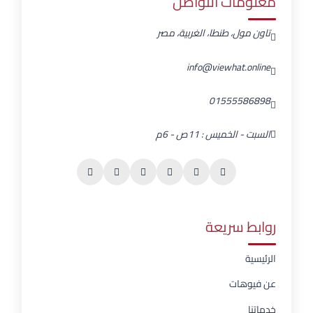
معلومات التواصل
تاون مول، طنطا، الغربية، مصر
info@viewhat.online
01555586898
السبت - الخميس : 11ص - 6م
روابط سريعة
الرئيسية
عن فيوهات
خدماتنا