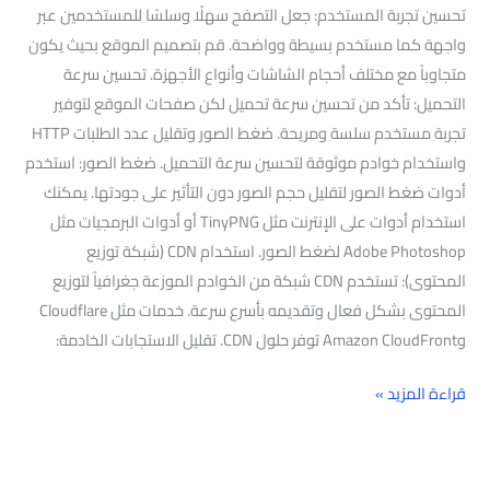
تحسين تجربة المستخدم: جعل التصفح سهلًا وسلسًا للمستخدمين عبر
واجهة كما مستخدم بسيطة وواضحة. قم بتصميم الموقع بحيث يكون
متجاوباً مع مختلف أحجام الشاشات وأنواع الأجهزة. تحسين سرعة
التحميل: تأكد من تحسين سرعة تحميل لكن صفحات الموقع لتوفير
تجربة مستخدم سلسة ومريحة. ضغط الصور وتقليل عدد الطلبات HTTP
واستخدام خوادم موثوقة لتحسين سرعة التحميل. ضغط الصور: استخدم
أدوات ضغط الصور لتقليل حجم الصور دون التأثير على جودتها. يمكنك
استخدام أدوات على الإنترنت مثل TinyPNG أو أدوات البرمجيات مثل
Adobe Photoshop لضغط الصور. استخدام CDN (شبكة توزيع
المحتوى): تستخدم CDN شبكة من الخوادم الموزعة جغرافياً لتوزيع
المحتوى بشكل فعال وتقديمه بأسرع سرعة. خدمات مثل Cloudflare
وAmazon CloudFront توفر حلول CDN. تقليل الاستجابات الخادمة:
قراءة المزيد »