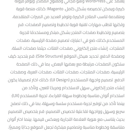
يعتمد على WordPress وهو مجاني ومفتوح المصدر، ويوفر مرونة
كبيرة ويمكن تخصيصه بشكل كامل. Magento: كذلك منصة قوية
ومتقدمة تناسب المتاجر الكبيرة وتوفر العديد من الميزات المتقدمة،
ولكنها تتطلب مهارات تقنية قوية تخطيط وتصميم الصفحات: قم
بتصميم وتخطيط صفحات المتجر بشكل مبتكر ومستخدمًا لتجربة
المستخدم.كذلك ضع في اعتبارك تصميم صفحة الرئيسية، صفحات
المنتجات. إنشاء متجر إلكتروني صفحات الفئات، حيثما صفحات السلة،
وصفحة الدفع. تحديد هيكل الموقع (Site Structure): قم بتحديد كيف
ستكون الصفحات مرتبطة مع بعضها البعض، بما في ذلك الصفحة
الرئيسية، صفحات المنتجات، صفحات الفئات، صفحات العربة، وصفحات
الدفع. تصميم واجهة المستخدم (UI Design): كذلك اختر تصميمًا يكون
إنشاء متجر إلكتروني سهل الاستخدام ومريحًا للعين، وتأكد من
استخدام ألوان مناسبة وخطوط سهلة القراءة. تجربة المستخدم (UX):
بينما تأكد من توفير تجربة مستخدم سلسة وسهلة، بما في ذلك تصفح
سريع وسهل وواجهة تفاعلية تخصيص التصميم: قم بتخصيص التصميم
بحيث يتناسب مع هوية العلامة التجارية ويعكس قيمها. بينما اختر ألوان
متناسقة وخطوط مناسبة وتصاميم مبتكرة تجعل الموقع جذابًا ومميزًا.