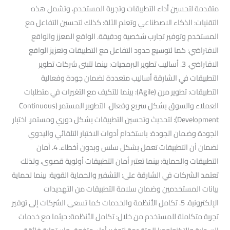
متقدمة لتحسين أداء التطبيقات وتجربة المستخدم، وتشمل هذه
التقنيات: الذكاء الاصطناعي وتعلم الآلة: كذلك لتحسين التفاعل مع
المستخدم وتوفير تجارب شخصية ودقيقة. الواقع المعزز والواقع
الافتراضي: كما لتوسيع حدود التفاعل مع التطبيقات وتعزيز الواقع
الافتراضي. 3. أساليب تطوير البرمجيات: بينما تتبنى شركات تطوير
التطبيقات في الشارقة أساليب متعددة لضمان جودة وفعالية
التطبيقات: تطوير مرن (Agile): بينما للتكيف مع التغيرات في متطلبات
العملاء والسوق بشكل سريع وفعال. التطوير المستمر (Continuous
Development): لتحديث وتحسين التطبيقات بشكل دوري ومستمر. اختبار
الجودة وضمان الجودة: باستخدام أدوات الاختبار التلقائي واليدوي
لضمان أن التطبيقات تعمل بشكل سلس وبدون أخطاء. 4. أمان
التطبيقات والحماية: بينما تعتبر أمان التطبيقات أولوية قصوى، ولذلك
تعتمد الشركات في الشارقة على: التشفير والحماية القوية: بينما لحماية
بيانات المستخدمين وضمان سلامة التطبيقات من التهديدات
الإلكترونية. 5. تكامل الأنظمة والخدمات كما تسعى الشركات إلى توفير
تجربة متكاملة للمستخدم من خلال: تكامل الأنظمة: حيثما مع خدمات