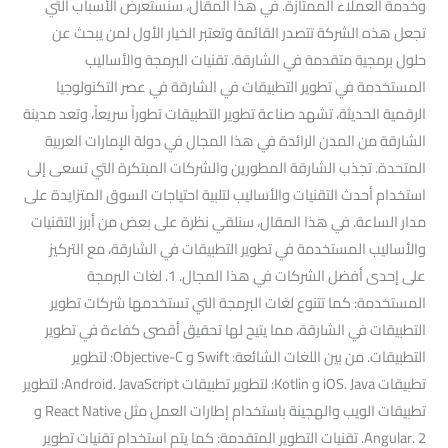
وخدمة العملاء الممتازة. في هذا المقال، سنستعرض الأسباب التي
تجعل هذه الشركة تتصدر القائمة وتعتبر الخيار الأول لمن يبحث عن
حلول برمجية متقدمة في الشارقة. تقنيات البرمجة والأساليب
المستخدمة في تطوير التطبيقات في الشارقة في عصر التكنولوجيا
الرقمية الحديثة، تشهد صناعة تطوير التطبيقات تطوراً سريعاً، وتعد مدينة
الشارقة من المدن الرائدة في هذا المجال في دولة الإمارات العربية
المتحدة. تجذب الشارقة المطورين والشركات المبتكرة التي تسعى إلى
استخدام أحدث التقنيات والأساليب لتلبية احتياجات السوق المتزايدة على
مدار الساعة. في هذا المقال، سنلقي نظرة على بعض من أبرز التقنيات
والأساليب المستخدمة في تطوير التطبيقات في الشارقة، مع التركيز
على إحدى أفضل الشركات في هذا المجال. 1. لغات البرمجة
المستخدمة: كما تتنوع لغات البرمجة التي تستخدمها شركات تطوير
التطبيقات في الشارقة، مما يتيح لها تحقيق أقصى كفاءة في تطوير
التطبيقات. من بين اللغات الشائعة: Swift و Objective-C: لتطوير
تطبيقات iOS. Java و Kotlin: لتطوير تطبيقات Android. JavaScript: لتطوير
تطبيقات الويب والهجينة باستخدام إطارات العمل مثل React Native و
Angular. 2. تقنيات التطوير المتقدمة: كما يتم استخدام تقنيات تطوير