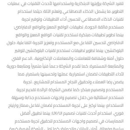
تتفرد الشركة برؤيتها الابتكارية واستخدامها لأحدث التقنيات في عمليات
التطوير، ما يشمل: الذكاء الاصطناعي وتعلم الآلة: حيثما استخدام
تقنيات الذكاء الاصطناعي لتحسين أداء التطبيقات وتوفير تجربة
مستخدم فائقة الجودة. تطبيقات الواقع المعزز والواقع الافتراضي:
بينما تطوير تطبيقات مبتكرة تستخدم تقنيات الواقع المعزز والواقع
الافتراضي لتحسين التفاعل مع المستخدم وتعزيز التجربة التفاعلية. حلول
البلوكتشين: بينما تطوير تطبيقات تستخدم تقنيات البلوكتشين لتوفير
حلول آمنة وشفافة للتعاملات والمعاملات الإلكترونية. .الدعم الفني
والمتابعة المستمرة: كما تقدم الشركة دعماً فنياً متميزاً ومتابعة دورية
لأداء التطبيقات لضمان استمرارية عملها وتحسينها باستمرار، مما
يضمن رضا العملاء وتحقيق النجاح المستدام للمشاريع. .تجربة
المستخدم وتصميم مبتكر: كما تضمن الشركة الرائدة تقديم تجربة
مستخدم استثنائية من خلال: تصميم واجهات مستخدم جذابة وسهلة
الاستخدام: بينما تركيز على تجربة المستخدم لضمان تفاعل ممتاز وارتياح
فوري. استخدام أحدث تقنيات تصميم UX/UI: بينما تطبيق أفضل
الممارسات في تصميم واجهات المستخدم لتحقيق تجربة مستخدم
سلسة وفعالة. .أمان البيانات والحماية: كما تولي الشركة أهمية كبيرة