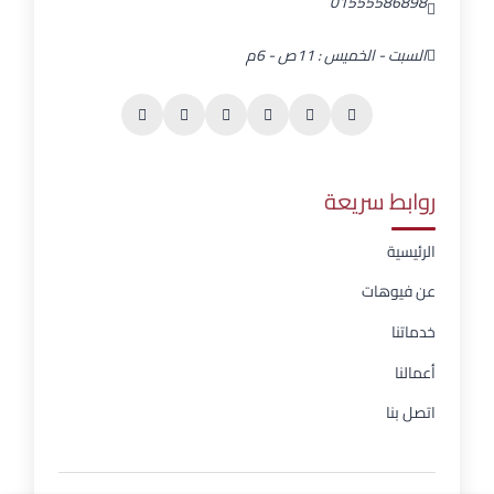
01555586898
السبت - الخميس : 11ص - 6م
روابط سريعة
الرئيسية
عن فيوهات
خدماتنا
أعمالنا
اتصل بنا