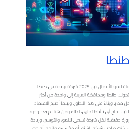
طنطا
شركة برمجة في طنطا – حلول تقنية متكاملة لنمو الأعمال في 2025 شركة برمجة في طنطا
حولت طنطا ومحافظة الغربية إلى واحدة من أكثر
مصر. وبناءً على هذا التطور، وبينما أصبح الاعتماد
يًا في نجاح أي نشاط تجاري، لذلك ومن هنا لم يعد وجود
رة حقيقية لكل شركة تسعى للنمو، والتوسع، وزيادة
 كنت صاحب شركة ناشئة، أو مؤسسة قائمة، أو حتى