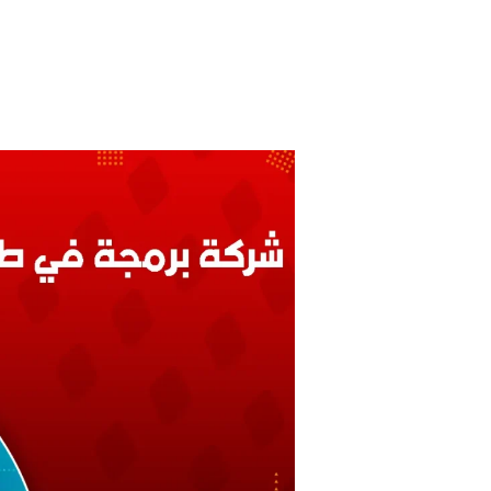
شركة
برمجة
في
طنطا