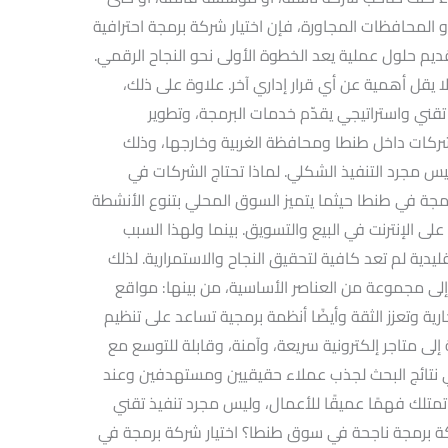
 أو المحافظات المجاورة، فإن اختيار شركة برمجة احترافية
م حلول عملية يعد الخطوة الأولى نحو النجاح الرقمي.
يًا لا يقل أهمية عن أي قرار إداري آخر. علاوة على ذلك،
يوهات كشريك تقني واستراتيجي يقدّم خدمات البرمجة، وتطوير
ل، وتحسين محركات البحث (SEO) للشركات داخل طنطا ومحافظة الغربية وخارجها، وذلك
ليس مجرد التنفيذ الشكلي. لماذا تحتاج الشركات في
ة في طنطا حيثما يتميز السوق المحلي بتنوع الأنشطة
 على الإنترنت في البيع والتسويق. بينما ولهذا السبب
قليدية لم تعد كافية لتحقيق النجاح والاستمرارية. لذلك
إلى مجموعة من العناصر الأساسية، من بينها: مواقع
رية وتعزز الثقة وأيضًا أنظمة برمجية تساعد على تنظيم
إلى متاجر إلكترونية سريعة، وآمنة، وقابلة للتوسع مع
 نتائج البحث لجذب عملاء حقيقيين ومستهدفين وعند
تمتلك فهمًا عميقًا للأعمال، وليس مجرد تنفيذ تقني
كة برمجة ناجحة في سوق طنطا؟ اختيار شركة برمجة في