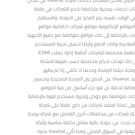
طا حيث تقدم Viewhat – فيوهات خدمات برمجية متكاملة تخدم الشركات في طنطا
 الوقت نفسه، يتم التركيز على الجودة، والاستقرار،
1. تصميم وبرمجة المواقع الإلكترونية مواقع شركات احترافية مواقع
غات بالإضافة إلى ذلك مواقع متوافقة مع جميع الأجهزة
وآمنة ربط بوابات الدفع وأيضًا تحسين تجربة المستخدم
بالإضافة إلى ذلك قابلية التوسع والنمو 3. أنظمة مخصصة للشركات أنظمة إدارة عملاء (CRM)
ة موارد (ERP) بالإضافة إلى ذلك لوحات تحكم مخصصة حسب طبيعة النشاط
 محركات البحث (SEO) مع البرمجة حيثما البرمجة وحدها لا تكفي إذا لم يظهر
موقعك في نتائج البحث. ولهذا السبب، تعتمد Viewhat على الدمج بين البرمجة الصحيحة وتحسين
حث منذ أول خطوة. SEO ليس إضافة لاحقة، بل هو جزء أساسي من بنية الموقع،
حات متوافقة مع جوجل وتجربة مستخدم قوية بالإضافة
أولى لماذا تعتمد شركات من خارج طنطا على شركة
ختار شركات من محافظات أخرى التعامل مع شركة برمجة
ت تبحث عن: جودة عالية مقابل تكلفة مناسبة وأيضًا
مرونة في التنفيذ بالإضافة إلى ذلك خبرة حقيقية في السوق المحلي وهنا تأتي Viewhat بخبرة