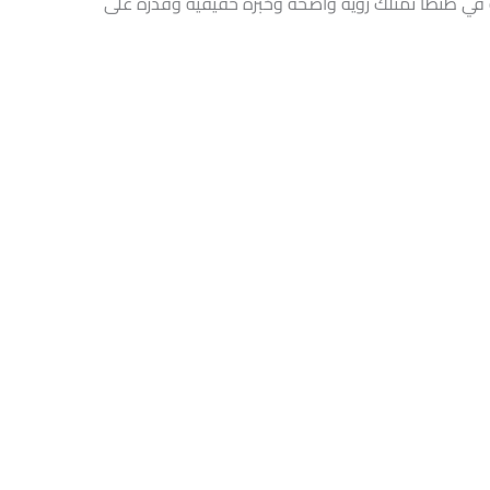
ة في طنطا تمتلك رؤية واضحة وخبرة حقيقية وقدرة على