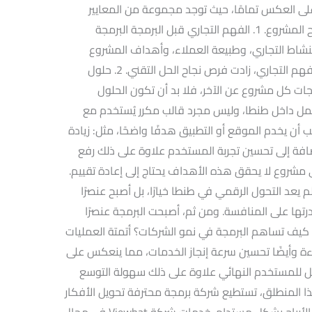
ا على العكس تمامًا، حيث توجد مجموعة من المعايير
الواضحة التي يجب التركيز عليها لضمان نجاح المشروع. 1. الفهم التجاري قبل البرمجة البرمجة
 النشاط التجاري، وطبيعة العملاء، وأهداف المشروع
قصيرة وطويلة المدى. وبالتالي، كلما زاد الفهم التجاري، زادت فرص نجاح الحل التقني. 2. حلول
ات كل مشروع عن الآخر، فلا بد أن تكون الحلول
ل داخل طنطا، وليس مجرد قالب مكرر يُستخدم مع
هاية، يجب أن يخدم الموقع أو التطبيق هدفًا واضحًا، مثل: زيادة
إضافة إلى تحسين تجربة المستخدم علاوة على ذلك رفع
 مشروع لا يحقق هذه الأهداف يحتاج إلى إعادة تقييم.
 يعد التحول الرقمي في طنطا خيارًا، بل أصبح عنصرًا
رتها على المنافسة. ومن ثم، أصبحت البرمجة عنصرًا
. كيف تساهم البرمجة في نمو الشركات؟ أتمتة العمليات
فاءة وأيضًا تحسين سرعة إنجاز الخدمات، مما ينعكس على
فضل للمستخدم النهائي علاوة على ذلك سهولة التوسع
المنطلق، تستطيع شركة برمجة محترفة تحويل الأفكار
إلى أنظمة عملية ترفع كفاءة العمل وتزيد الأرباح بشكل مستدام. خدمات شركة Viewhat في مجال