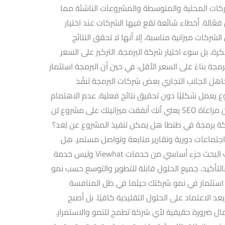
كات المحلية والمتوسطة والمشروعات الناشئة مما
عّالة. أخطاء شائعة تقع فيها الشركات عند اختيار
ركات ميزانية مناسبة، إلا أنها لا تحقق النتائج
ة، بل سوء اختيار شركة البرمجة. التركيز على السعر
مجة بناءً على السعر الأقل، في حين أن البرمجة استثمار
ل الجانب التجاري بعض شركات البرمجة تنفّذ
وع يعمل شكليًا دون تحقيق نتائج فعلية. عدم الاهتمام
بالسيو منذ البداية تصميم موقع جميل دون مراعاة SEO يعني أنك أنفقت ميزانيتك على مشروع لن
ركة برمجة في طنطا هل يمكن تنفيذ المشروع عن بُعد؟
 اجتماعات دورية وتقارير متابعة وتواصل مستمر. هل
تشمل الخدمات SEO؟نعم، تحسين محركات البحث جزء أساسي من خدمات Viewhat وليس خدمة
لتأكيد، جميع الحلول قابلة للتطوير والتوسع حسب نمو
و استثمار في نمو شركتك حيثما في ظل المنافسة
د الاعتماد على الحلول التقليدية كافيًا. بل أصبح
عمال ضرورة حقيقية لأي شركة تطمح للنمو والاستمرار.