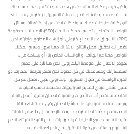
ولكن، كيف يمكنك الاستفادة من هذه الفرصة؟ نحن هنا لمساعدتك.
نحن نقدم مجموعة شاملة من خدمات التسويق الإلكتروني بدبي التي
تلبي كافة احتياجات عملك. سواء كنت تبحث عن إدارة فعالة لوسائل
التواصل الاجتماعي، تحسين محركات البحث (SEO)، الإعلانات المدفوعة
(PPC)، التسويق عبر البريد الإلكتروني، أو إنشاء المحتوى وإدارته، نحن
نضمن لك تحقيق أفضل النتائج. الاشتراك معنا سهل وسريع. يمكنك
التواصل معنا عبر الهاتف أو الواتساب الخاص بنا ، أو ببساطة ملء
نموذج الاتصال على موقعنا الإلكتروني. نحن هنا للرد على جميع
استفساراتك ومساعدتك في كل خطوة. نحن نفتخر بفريقنا المحترف ذو
الخبرة الواسعة في مجال التسويق الإلكتروني بدبي . نعمل مع كل
عميل بشكل فردي لتقديم استراتيجيات مخصصة تناسب احتياجاته
الخاصة. نستخدم أحدث الأدوات والتقنيات لضمان تحقيق أفضل النتائج،
ونوفر دعمًا مستمرًا وتواصلًا مباشرًا لضمان رضى عملائنا. لعملائنا
الجدد، نقدم عرضًا خاصًا لفترة محدودة. بالإضافة إلى ذلك، لدينا باقات
متنوعة تناسب جميع الاحتياجات والميزانيات. لا تدع الفرصة تفوتك. انضم
إلينا اليوم واستفد من خبراتنا لتحقيق نجاح باهر لعملك في دبي.