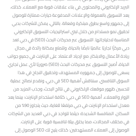
البريد الإلكتروني والمحتوى في بناء علاقات قوية مع العملاء. كذلك،
يعد التسويق بالعمولة والإعلانات المدفوعة خيارات ممتازة للوصول
إلى جمهور واسع بطرق مبتكرة وفعالة. بالتالي، يمكن للشركات بدبي
تحقيق نمو مستدام من خلال تبني استراتيجيات التسويق الإلكتروني
المناسبة لاحتياجاتها. التسويق عبر محركات البحث (SEO) في دبي تعد
دبي مركزًا تجاريًا عالميًا نابضًا بالحياة، وتتمتع بمكانة رائدة في مجال
ريادة الأعمال والابتكار. مع ازدياد الاعتماد على الإنترنت في جميع جوانب
الحياة، أصبح التسويق عبر محركات البحث (SEO) ضروريًا لأي عمل تجاري
يسعى للوصول إلى جمهوره المستهدف وتحقيق النجاح في هذا
السوق التنافسي. سنناقش أهمية SEO في دبي، ونقدم نصائح عملية
لتحسين ظهور موقعك الإلكتروني في نتائج البحث، وجذب المزيد من
الزوار والعملاء. أهمية SEO في دبي: كثافة استخدام الإنترنت: بينما يعد
معدل استخدام الإنترنت في دبي مرتفعًا للغاية، حيث يتجاوز 90% من
السكان. المنافسة الشديدة: حيثما تتواجد في دبي العديد من الشركات
في مختلف المجالات، مما يخلق بيئة تنافسية قوية على الإنترنت.
الوصول إلى العملاء المستهدفين: كذلك يتيح لك SEO الوصول إلى