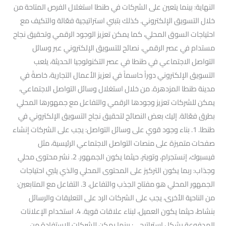
النهاية: بينما يتعين على الشركات في طنطا استغلال الفرص المتاحة من
خلال التسويق الإلكتروني. كذلك بتبني استراتيجية فعّالة والتكيف مع
احتياجات السوق المحلي، كما يمكن تعزيز الوجود الرقمي وتحقيق نجاح
مستدام في عصر الرقمي. نصائح للتسويق الإلكتروني عبر وسائل
التواصل الاجتماعي في طنطا في عصر التكنولوجيا الحديثة، يلعب
التسويق الإلكتروني دوراً حاسماً في تعزيز الأعمال التجارية، خاصةً في
مدينة طنطا المزدهرة. من خلال استغلال وسائل التواصل الاجتماعي،
يمكن للشركات تعزيز وجودها الرقمي والتفاعل مع جمهورها المحلي
بطرق فعّالة. إليك بعض النصائح لتحقيق نجاح التسويق الإلكتروني في
طنطا. 1. بناء وجود قوي على وسائل التواصل: يجب على الشركات إنشاء
صفحات متميزة على منصات التواصل الاجتماعي الرئيسية، مثل
فيسبوك، إنستجرام، وتويتر، حيثما يكون الجمهور. 2. نشر محتوى محلي
وجذاب: ربما يكون التركيز على المحتوى المحلي والذي يلبي احتياجات
الجمهور المحلي هو مفتاح الجذب والتفاعل. 3. التفاعل مع المتابعين:
من الناحية الأخرى، يجب على الشركات الرد على التعليقات والرسائل
بنشاط، حيثما يكون العميل، لبناء علاقات قوية. 4. استخدام الإعلانات
المدفوعة بشكل استراتيجي: بينما يمكن للشركات الاستفادة من