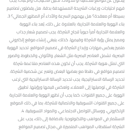
يبحثون عن مواقع شخصية أو مدونات. تحليل الاحتياجات والرغبات: يجب
فهم احتياجات ورغبات الشريحة المستهدفة بدقة. هل يفضلون تصاميم
بسيطة أم معقدة؟ هل يهمهم السرعة والأداء أم المظهر الجمالي؟ 3.
بناء الهوية والعلامة التجارية: بالعلاوة على ذلك، يُعد بناء الهوية
والعلامة التجارية أمراً حيوياً لنجاح الشركة. يجب تصميم شعار جذاب
ومميز يمثل رؤية الشركة وقيمها. كذلك، ينبغي إنشاء موقع إلكتروني
متميز يعكس مهارات وإبداع الشركة في تصميم المواقع. تحديد الهوية
البصرية: تشمل العناصر البصرية مثل الشعار، والألوان، والخطوط، والصور
التي تمثل هوية الشركة. يجب أن تكون هذه العناصر متناغمة شركة
تصميم مواقع في طنطا مع بعضها البعض وتعبر عن شخصية الشركة.
تحديد الرسالة الاستراتيجية: يجب تحديد الرسالة الاستراتيجية التي ترغب
الشركة في توصيلها إلى العملاء، وتعكس قيمها ورؤيتها. تطبيق
الهوية على جميع القنوات: كما يجب أن تظهر الهوية والعلامة التجارية
على جميع القنوات التسويقية والاتصالية للشركة، بما في ذلك الموقع
الإلكتروني، ووسائل التواصل الاجتماعي، والمواد التسويقية. 4.
الاستثمار في المواهب والتكنولوجيا: بالاضافة إلى ذلك، يجب على
الشركة استقطاب المواهب المتميزة في مجال تصميم المواقع