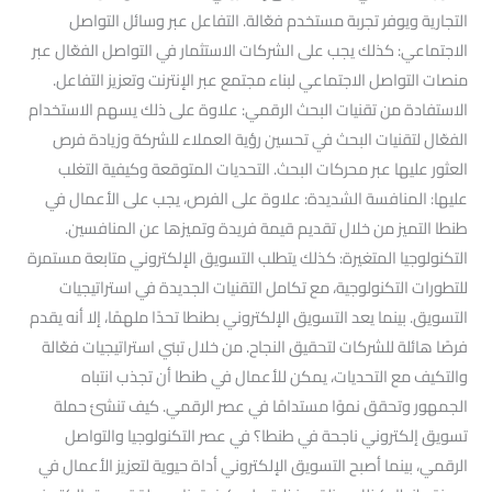
التجارية ويوفر تجربة مستخدم فعّالة. التفاعل عبر وسائل التواصل
الاجتماعي: كذلك يجب على الشركات الاستثمار في التواصل الفعّال عبر
منصات التواصل الاجتماعي لبناء مجتمع عبر الإنترنت وتعزيز التفاعل.
الاستفادة من تقنيات البحث الرقمي: علاوة على ذلك يسهم الاستخدام
الفعّال لتقنيات البحث في تحسين رؤية العملاء للشركة وزيادة فرص
العثور عليها عبر محركات البحث. التحديات المتوقعة وكيفية التغلب
عليها: المنافسة الشديدة: علاوة على الفرص، يجب على الأعمال في
طنطا التميز من خلال تقديم قيمة فريدة وتميزها عن المنافسين.
التكنولوجيا المتغيرة: كذلك يتطلب التسويق الإلكتروني متابعة مستمرة
للتطورات التكنولوجية، مع تكامل التقنيات الجديدة في استراتيجيات
التسويق. بينما يعد التسويق الإلكتروني بطنطا تحدًا ملهمًا، إلا أنه يقدم
فرصًا هائلة للشركات لتحقيق النجاح. من خلال تبني استراتيجيات فعّالة
والتكيف مع التحديات، يمكن للأعمال في طنطا أن تجذب انتباه
الجمهور وتحقق نموًا مستدامًا في عصر الرقمي. كيف تنشئ حملة
تسويق إلكتروني ناجحة في طنطا؟ في عصر التكنولوجيا والتواصل
الرقمي، بينما أصبح التسويق الإلكتروني أداة حيوية لتعزيز الأعمال في