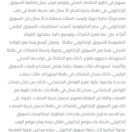
يسهم في تطوير الاقتصاد المحلي وتوفير فرص عمل إضافية التسويق
الإلكتروني في طنطا، ركيزة للنجاح الأعمال تعد مدينة طنطا في قلب
مصر مركزًا حضريًا حيويًا، وليست استثناءً لاستفادة الأعمال من التسويق
الإلكتروني. في عصر التكنولوجيا، أصبحت استراتيجيات التسويق الرقمي
أمرًا لا غنى عنه لتعزيز الشركات وتوسيع دائرة عملائها. الفوائد
الملموسة للتسويق الإلكتروني بطنطا: وصول أوسع بينما يعزز التواجد
المحلي: بينما يتيح التسويق الإلكتروني وصولًا واسعًا للشركات في طنطا
لاستهداف جمهور متنوع. كذلك مع الحفاظ على تواجدها المحلي
وتأثيرها. استهداف فئات معينة: حيثما بفضل استخدام تقنيات التسويق
الرقمي. كذلك يمكن للشركات في طنطا استهداف فئات عملاء
محددة بفاعلية عالية. تعزيز التواصل الاجتماعي: كذلك من خلال منصات
التواصل الاجتماعي، يمكن للأعمال في طنطا بناء علاقات قوية مع
العملاء والتفاعل المباشر معهم. تحسين تجربة العملاء: علاوة على
ذلك يتيح التسويق الإلكتروني للشركات في طنطا تحسين تجربة العملاء
عبر تقديم محتوى مخصص وخدمات متطورة. استراتيجيات تسويق
إلكتروني ناجحة: بناء موقع إلكتروني فعّال: بينما يعتبر موقع الويب
محورًا أساسيًا لأي حملة تسويق إلكتروني، حيثما يعكس هوية العلامة