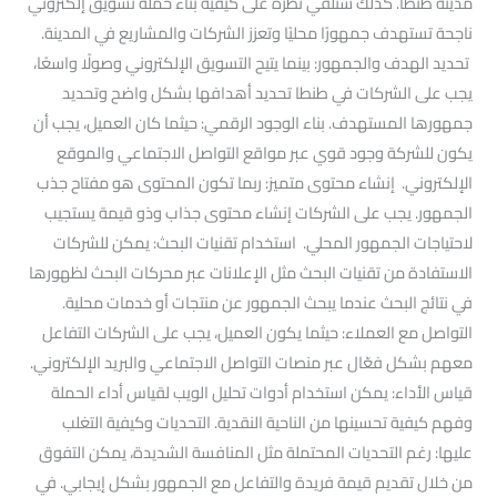
مدينة طنطا. كذلك سنلقي نظرة على كيفية بناء حملة تسويق إلكتروني
ناجحة تستهدف جمهورًا محليًا وتعزز الشركات والمشاريع في المدينة.
تحديد الهدف والجمهور: بينما يتيح التسويق الإلكتروني وصولًا واسعًا،
يجب على الشركات في طنطا تحديد أهدافها بشكل واضح وتحديد
جمهورها المستهدف. بناء الوجود الرقمي: حيثما كان العميل، يجب أن
يكون للشركة وجود قوي عبر مواقع التواصل الاجتماعي والموقع
الإلكتروني. إنشاء محتوى متميز: ربما تكون المحتوى هو مفتاح جذب
الجمهور. يجب على الشركات إنشاء محتوى جذاب وذو قيمة يستجيب
لاحتياجات الجمهور المحلي. استخدام تقنيات البحث: يمكن للشركات
الاستفادة من تقنيات البحث مثل الإعلانات عبر محركات البحث لظهورها
في نتائج البحث عندما يبحث الجمهور عن منتجات أو خدمات محلية.
التواصل مع العملاء: حيثما يكون العميل، يجب على الشركات التفاعل
معهم بشكل فعّال عبر منصات التواصل الاجتماعي والبريد الإلكتروني.
قياس الأداء: يمكن استخدام أدوات تحليل الويب لقياس أداء الحملة
وفهم كيفية تحسينها من الناحية النقدية. التحديات وكيفية التغلب
عليها: رغم التحديات المحتملة مثل المنافسة الشديدة، يمكن التفوق
من خلال تقديم قيمة فريدة والتفاعل مع الجمهور بشكل إيجابي. في