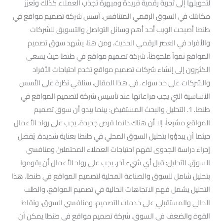
لتحويلها إلى تجربة رقمية فريدة ومبهرة تجذب العملاء كذلك وتعزز
مكانتك في السوق الرقمي المتنافس. أسس شركة تصميم مواقع في
طنطا أصبحت الويب أحد أهم وسائل التواصل والتسويق للشركات
والأفراد في العصر الرقمي الحديث. ومن هنا، يشهد سوق تصميم
المواقع نمواً ملحوظاً، شركة تصميم مواقع في طنطا حيث يسعى
الكثيرون إلى إنشاء شركات تصميم مواقع تخدم احتياجات الأفراد
والشركات على حد سواء. في هذا المقال، سنلقي نظرة على الأسس
الأساسية التي يجب مراعاتها عند تأسيس شركة لتصميم المواقع في
طنطا. 1. التحليل والبحث المستفيض: بينما يبدو أن سوق تصميم
المواقع مشبعاً، إلا أن هناك دائما فرص جديدة. يجب على رواد الأعمال
حيثما أن يبدؤوا بتحليل السوق المحلي في طنطا بعناية شديدة. يُفضل
إجراء دراسة الجدوى لفهم احتياجات العملاء المحتملين ومنافسي
السوق. التحليل: قبل أي شيء آخر، يجب على رواد الأعمال أن يقوموا
بتحليل شامل للسوق والصناعة المحلية لتصميم المواقع في طنطا. هذا
التحليل يشمل فهم الاتجاهات الحالية في تصميم المواقع، والطلب
الحالي والمستقبلي على خدمات التصميم، ومنافسي السوق، ونقاط
القوة والضعف في السوق. شركة تصميم مواقع في طنطا يمكن أن