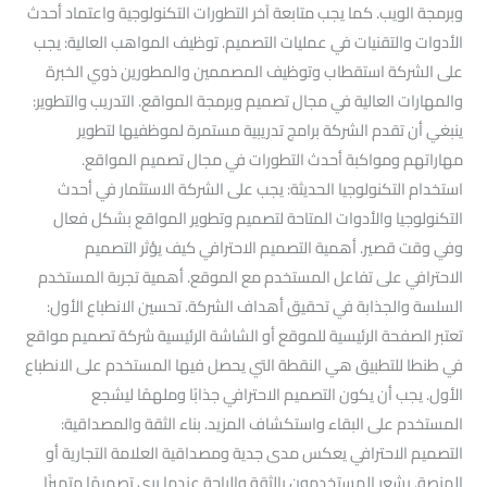
وبرمجة الويب. كما يجب متابعة آخر التطورات التكنولوجية واعتماد أحدث
الأدوات والتقنيات في عمليات التصميم. توظيف المواهب العالية: يجب
على الشركة استقطاب وتوظيف المصممين والمطورين ذوي الخبرة
والمهارات العالية في مجال تصميم وبرمجة المواقع. التدريب والتطوير:
ينبغي أن تقدم الشركة برامج تدريبية مستمرة لموظفيها لتطوير
مهاراتهم ومواكبة أحدث التطورات في مجال تصميم المواقع.
استخدام التكنولوجيا الحديثة: يجب على الشركة الاستثمار في أحدث
التكنولوجيا والأدوات المتاحة لتصميم وتطوير المواقع بشكل فعال
وفي وقت قصير. أهمية التصميم الاحترافي كيف يؤثر التصميم
الاحترافي على تفاعل المستخدم مع الموقع. أهمية تجربة المستخدم
السلسة والجذابة في تحقيق أهداف الشركة. تحسين الانطباع الأول:
تعتبر الصفحة الرئيسية للموقع أو الشاشة الرئيسية شركة تصميم مواقع
في طنطا للتطبيق هي النقطة التي يحصل فيها المستخدم على الانطباع
الأول. يجب أن يكون التصميم الاحترافي جذابًا وملهمًا ليشجع
المستخدم على البقاء واستكشاف المزيد. بناء الثقة والمصداقية:
التصميم الاحترافي يعكس مدى جدية ومصداقية العلامة التجارية أو
المنصة. يشعر المستخدمون بالثقة والراحة عندما يرى تصميمًا متميزًا