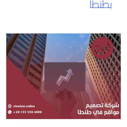
بطنطا
شركة
تصميم
مواقع
في
طنطا