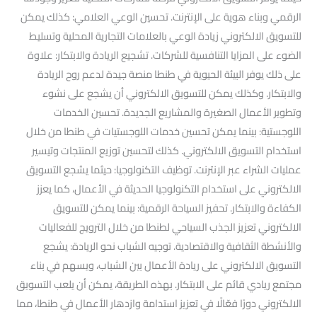
الرقمي وبناء هوية على الإنترنت. تحسين الوعي العلامي: كذلك يمكن
للتسويق الالكتروني زيادة الوعي بالعلامات التجارية المحلية وتسليط
الضوء على المزايا التنافسية للشركات. تشجيع الريادة والابتكار: علاوة
على ذلك يوفر البيئة الحيوية في طنطا منصة جيدة لدعم روح الريادة
والابتكار. وكذلك يمكن للتسويق الالكتروني أن يشجع على نشوء
وتطوير الأعمال الصغيرة والمشاريع الجديدة. تحسين الخدمات
اللوجستية: بينما يمكن تحسين خدمات اللوجستيات في طنطا من خلال
استخدام التسويق الالكتروني. كذلك لتحسين توزيع المنتجات وتيسير
عمليات الشراء عبر الإنترنت. توظيف التكنولوجيا: حيثما يشجع التسويق
الالكتروني على استخدام التكنولوجيا الحديثة في الأعمال، كما يعزز
الكفاءة والابتكار. تحفيز السياحة الرقمية: بينما يمكن للتسويق
الالكتروني تعزيز الجذب السياحي لطنطا من خلال الترويج للفعاليات
والأنشطة الثقافية والاقتصادية. توجيه الشباب نحو الريادة: يشجع
التسويق الالكتروني على ريادة الأعمال بين الشباب، ويسهم في بناء
مجتمع ريادي قائم على الابتكار. بهذه الطريقة، يمكن أن يلعب التسويق
الالكتروني دورًا فعّالًا في تعزيز استدامة وازدهار الأعمال في طنطا، مما