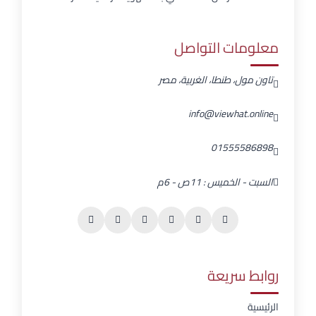
معلومات التواصل
تاون مول، طنطا، الغربية، مصر
info@viewhat.online
01555586898
السبت - الخميس : 11ص - 6م
روابط سريعة
الرئيسية