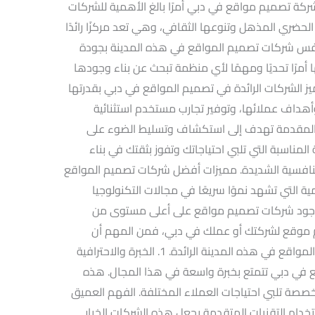
ركة تصميم مواقع في دبي أمرًا بالغ الأهمية للشركات
الحضري المذهل وتنوعها الثقافي، وهي تعد مركزًا رائدًا
نافس شركات تصميم المواقع في هذه المدينة بجودة
ها أمرًا تحديًا ومهمًا لأي منظمة تبحث عن بناء وجودها
يز الشركات الرائدة في تصميم المواقع في دبي بقدرتها
داف عملائها، وتوفير تجارب مستخدم استثنائية
 المقدمة تهدف إلى استكشاف وتسليط الضوء على
لمناسبة التي تلبي احتياجاتك وتفوز بثقتك في بناء
نافسية الشديدة. مميزات أفضل شركات تصميم المواقع
ية التي تشهد نموًا سريعًا في مجالات التكنولوجيا
لى وجود شركات تصميم مواقع على أعلى مستوى من
م موقع لشركتك أو عملك في دبي، فمن المهم أن
تتعرف على مميزات أفضل شركات تصميم المواقع في هذه المدينة الرائدة. 1. الخبرة والاحترافية
ع في دبي تتمتع بخبرة واسعة في هذا المجال. هذه
صصة تلبي احتياجات العملاء المختلفة. الفهم العميق
دام التقنيات المتقدمة يجعل هذه الشركات الخيار