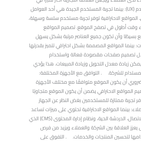
السوق المزدحم. . تحسين تجربة المستخدم (UX): بينما تجربة المستخدم الجيدة هي أحد العوامل
ي. المواقع الاحترافية توفر تجربة مستخدم سلسة وسهلة،
اء وقت أطول في تصفح الموقع. تصميم المواقع
ع بسيطًا وأن تكون جميع العناصر مرتبة بشكل يسهل
ت: بينما المواقع المصممة بشكل احترافي تتميز بقدرتها
 خلال تصميم صفحات مقصودة فعالة واستخدام
اتيجيات تحسين محركات البحث (SEO)، يمكن زيادة معدل التحويل وزيادة المبيعات. هذا يؤدي
المستدام للشركة. . التوافق مع الأجهزة المختلفة:
لضروري أن يكون الموقع متوافقًا مع مختلف الأجهزة
يم المواقع الاحترافي يضمن أن يكون الموقع متجاوبًا
ر تجربة ممتازة للمستخدمين بغض النظر عن الجهاز
اء: بينما المواقع الاحترافية تحتوي على ميزات تساعد
في تعزيز التفاعل مع العملاء، مثل نماذج الاتصال، الدردشة الحية، ونظام إدارة المحتوى (CMS) الذي
ل يعزز العلاقة بين الشركة والعملاء ويزيد من فرص
ها لتحسين المنتجات والخدمات. . التفوق على