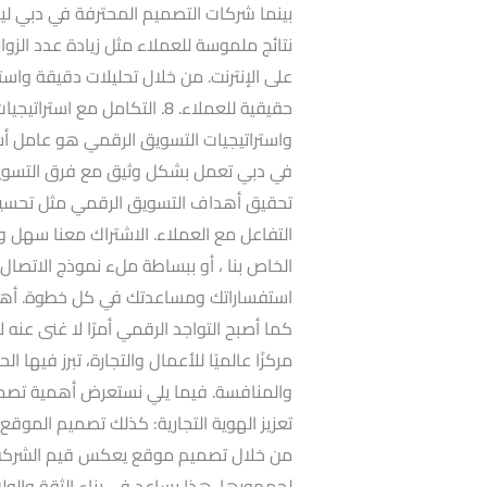
بينما شركات التصميم المحترفة في دبي لي
نتائج ملموسة للعملاء مثل زيادة عدد الزوار
على الإنترنت. من خلال تحليلات دقيقة واس
حقيقية للعملاء. 8. التكامل م
واستراتيجيات التسويق الرقمي هو عامل أ
في دبي تعمل بشكل وثيق مع فرق التسويق ل
تحقيق أهداف التسويق الرقمي مثل تحسين مح
التفاعل مع العملاء. الاشتراك معنا سهل و
الخاص بنا ، أو ببساطة ملء نموذج الاتصال 
استفساراتك ومساعدتك في كل خطوة. أهمية
كما أصبح التواجد الرقمي أمرًا لا غنى عنه
مركزًا عالميًا للأعمال والتجارة، تبرز فيها 
والمنافسة. فيما يلي نستعرض أهمية تصمي
تعزيز الهوية التجارية: كذلك تصميم الموقع ا
من خلال تصميم موقع يعكس قيم الشركة 
لجمهورها. هذا يساعد في بناء الثقة والولاء