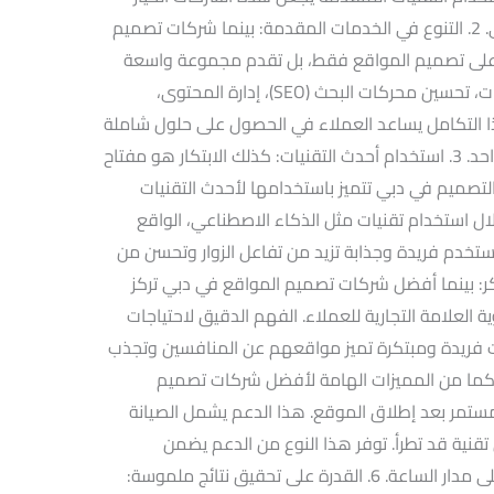
الأمثل لمن يبحث عن تصميم موقع احترافي. 2. التنوع في الخدمات المقدمة: بينما شركات تصميم
ها على تصميم المواقع فقط، بل تقدم مجموعة واسعة
من الخدمات المتكاملة مثل تطوير التطبيقات، تحسين محركات البحث (SEO)، إدارة المحتوى،
 التكامل يساعد العملاء في الحصول على حلول شاملة
تلبي جميع احتياجاتهم الرقمية في مكان واحد. 3. استخدام أحدث التقنيات: كذلك الابتكار هو مفتاح
لتصميم في دبي تتميز باستخدامها لأحدث التقنيات
ل استخدام تقنيات مثل الذكاء الاصطناعي، الواقع
مستخدم فريدة وجذابة تزيد من تفاعل الزوار وتحسن من
ص والمبتكر: بينما أفضل شركات تصميم المواقع في دبي تركز
لامة التجارية للعملاء. الفهم الدقيق لاحتياجات
 فريدة ومبتكرة تميز مواقعهم عن المنافسين وتجذب
لفني المستمر: كما من المميزات الهامة لأفضل شركات تصميم
تمر بعد إطلاق الموقع. هذا الدعم يشمل الصيانة
 تقنية قد تطرأ. توفر هذا النوع من الدعم يضمن
استمرارية عمل الموقع بكفاءة وفعالية على مدار الساعة. 6. القدرة على تحقيق نتائج ملموسة: