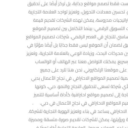
ست فقط تصمم مواقع جذابة، بل تركز أيضًا على تحقيق
، تحسين معدلات التحويل، وتعزيز تواجد العلامة التجارية
تراتيجيات مدروسة، يمكن لهذه الشركات تقديم قيمة
ع استراتيجيات التسويق الرقمي: بينما التكامل بين تصميم الموقع
ساسي للنجاح في العصر الرقمي. شركات تصميم المواقع
ضمان أن الموقع ليس فقط جذابًا بل أيضًا مؤثرًا في
ركات البحث، وزيادة الوعي بالعلامة التجارية، وتعزيز
سريع. يمكنك التواصل معنا عبر الهاتف أو الواتساب
على موقعنا الإلكتروني. نحن هنا للرد على جميع
 تصميم المواقع الاحترافي في نجاح الأعمال بدبي
 لأي شركة تسعى لتحقيق النجاح والنمو. دبي، كونها
الحاجة إلى تصميم مواقع احترافية كأداة أساسية للتميز
م المواقع الاحترافي في نجاح الأعمال في دبي. .
لاحترافي يساعد في بناء وتعزيز الهوية التجارية للشركة.
ورؤيتها، يمكن للشركات تقديم صورة متسقة ومميزة
 لدى العملاء ويجعل العلامة التجارية أكثر تميزًا في