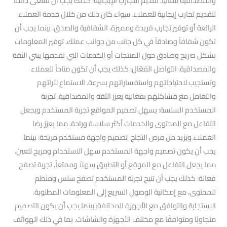
والمصداقية تلقائياً. تقديم التجارب الإيجابية: كذلك يجب أن تسعى دائما
لتقديم تجارب إيجابية للعملاء. سواء كان ذلك من خلال خدمة العملاء
الرائعة أو توفير تجارب فريدة ومميزة. الشفافية والصدق: بينما يجب أن
تكون شفافاً وصادقاً في كل جانب من جوانب عملك. توفير المعلومات
بشكل صريح وصادق حول المنتجات أو الخدمات التي تقدمها يبني الثقة
والمصداقية. التواصل الفعّال: كذلك يجب أن تكون متاحاً للعملاء
وتستجيب لاحتياجاتهم واستفساراتهم بسرعة. الاستماع لآرائهم
والتعامل مع مشاكلهم بفعالية يعزز الثقة والمصداقية. تجربة
المستخدم السلسة: يسهل تصميم المواقع تجربة المستخدم ويجعل
التفاعل مع المحتوى والخدمات أكثر سلاسة وراحة. مما يعزز رضا
العملاء ويزيد من فرص النجاح. تصميم واجهة مستخدم مريحة: بينما
يجب أن يكون تصميم واجهة المستخدم سهل الاستخدام ومريح للعين.
مما يجعل التفاعل مع الموقع أو التطبيق سهلاً وممتعاً. تجربة تصفح
فعالة: كذلك يجب أن تتيح تجربة المستخدم تصفح سلس ومنظم
للمحتوى، مع إمكانية الوصول السريع إلى المعلومات المطلوبة.
الاستجابة والتوافق مع الأجهزة المختلفة: بينما يجب أن يكون التصميم
متجاوبًا ومتوافقًا مع مختلف الأجهزة والشاشات. بما في ذلك الهواتف