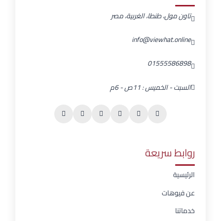
تاون مول، طنطا، الغربية، مصر
info@viewhat.online
01555586898
السبت - الخميس : 11ص - 6م
روابط سريعة
الرئيسية
عن فيوهات
خدماتنا