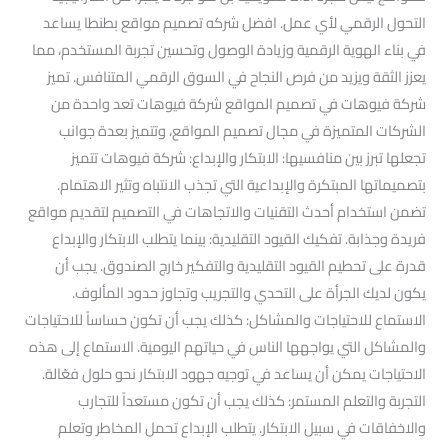
التحول الرقمي لأي عمل. افضل شركه تصميم مواقع بطنطا يساعد
في بناء الهوية الرقمية وزيادة الوصول وتحسين تجربة المستخدم، مما
يعزز الثقة ويزيد من فرص النجاح في السوق الرقمي المتنافس. تميز
شركة فيوهات في تصميم المواقع شركة فيوهات تعد واحدة من
الشركات المتميزة في مجال تصميم المواقع، وتتميز بعدة جوانب
تجعلها تبرز بين منافسيها: الابتكار والإبداع: شركة فيوهات تتميز
بتصميماتها المبتكرة والإبداعية التي تجذب الانتباه وتثير الاهتمام.
تضمن استخدام أحدث التقنيات والاتجاهات في التصميم لتقديم مواقع
فريدة وجذابة. تفكيك القيود التقليدية: بينما يتطلب الابتكار والإبداع
قدرة على تحطيم القيود التقليدية والتفكير خارج الصندوق. يجب أن
يكون لديك الجرأة على التحدي والتجريب وتجاوز حدود المألوف.
الاستماع للاحتياجات والمشاكل: كذلك يجب أن تكون حساساً للاحتياجات
والمشاكل التي يواجهها الناس في حياتهم اليومية. الاستماع إلى هذه
الاحتياجات يمكن أن يساعد في توجيه جهود الابتكار نحو حلول فعّالة.
التجربة والتعلم المستمر: كذلك يجب أن تكون مستعداً للتجارب
والاخفاقات في سبيل الابتكار. يتطلب الإبداع تحمل المخاطر وتعلم