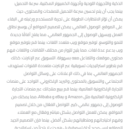
الذكية والأجهزة اللوحية وأجهزة الكمبيوتر المكتبية. سرعة التحميل:
بينما يجب أن يتم تحسين سرعة التحميل للصفحات والمحتوى، حيث
يمكن أن تؤثر الانتظارات الطويلة على تجربة المستخدم ورغبته في البقاء
على الموقع. الوصول العالمي: يمكن لتصميم المواقع أن يوسع نطاق
العمل ويسهل الوصول إلى الجمهور العالمي. مما يفتح آفاقًا جديدة
للنمو والتوسع. توفير موقع ويب متعدد اللغات: بينما قم بتوفير موقع
ويب يدعم عدة لغات. مما يتيح للزوار من مختلف الثقافات واللغات فهم
محتوى موقعك والتفاعل معه بسهولة. التسويق عبر الإنترنت: كذلك
قم بتطوير استراتيجيات تسويقية عبر الإنترنت متعددة القنوات تستهدف
الجمهور العالمي. بما في ذلك الإعلانات على وسائل التواصل
الاجتماعي والتسويق بالمحتوى والبريد الإلكتروني. التواجد على منصات
التجارة الإلكترونية العالمية: بينما قم ببيع منتجاتك عبر منصات التجارة
الإلكترونية العالمية مثل Amazon و eBay و Alibaba، مما يمكنك من
الوصول إلى جمهور عالمي كبير. التواصل الفعّال: من خلال تصميم
المواقع. يمكن للعمل التواصل بشكل مباشر وفعّال مع العملاء
وفهم احتياجاتهم ومتطلباتهم بشكل أفضل. بينما فإن التصميم الجيد
للمواقع ليس مجرد أداة تسويقية بل هو جزء لا يتجزأ من استراتيجية