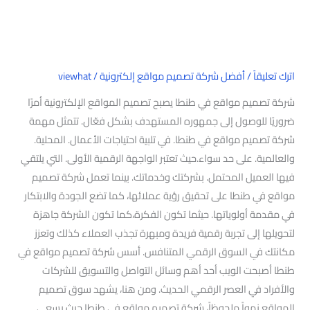
اترك تعليقاً
/
أفضل شركة تصميم مواقع إلكترونية
/
viewhat
شركة تصميم مواقع في طنطا يصبح تصميم المواقع الإلكترونية أمرًا
ضروريًا للوصول إلى جمهوره المستهدف بشكل فعّال. تتمثل مهمة
شركة تصميم مواقع في طنطا. في تلبية احتياجات الأعمال. المحلية.
والعالمية. على حد سواء.حيث تعتبر الواجهة الرقمية الأولى. التي يلتقي
فيها العميل المحتمل. بشركتك وخدماتك. بينما تعمل شركة تصميم
مواقع في طنطا على تحقيق رؤية عملائها، كما تضع الجودة والابتكار
في مقدمة أولوياتها. حيثما تكون الفكرة،كما تكون الشركة جاهزة
لتحويلها إلى تجربة رقمية فريدة ومبهرة تجذب العملاء كذلك وتعزز
مكانتك في السوق الرقمي المتنافس. أسس شركة تصميم مواقع في
طنطا أصبحت الويب أحد أهم وسائل التواصل والتسويق للشركات
والأفراد في العصر الرقمي الحديث. ومن هنا، يشهد سوق تصميم
المواقع نمواً ملحوظاً، شركة تصميم مواقع في طنطا حيث يسعى