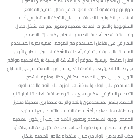
ينبغي أن تقدم الشركة برامج تدريبية مستمرة لموظفيها لتطوير
مهاراتهم ومواكبة أحدث التطورات في مجال تصميم المواقع.
استخدام التكنولوجيا الحديثة: يجب على الشركة الاستثمار في أحدث
التكنولوجيا والأدوات المتاحة لتصميم وتطوير المواقع بشكل فعال
وفي وقت قصير. أهمية التصميم الاحترافي كيف يؤثر التصميم
الاحترافي على تفاعل المستخدم مع الموقع. أهمية تجربة المستخدم
السلسة والجذابة في تحقيق أهداف الشركة. تحسين الانطباع الأول:
تعتبر الصفحة الرئيسية للموقع أو الشاشة الرئيسية شركة تصميم مواقع
في طنطا للتطبيق هي النقطة التي يحصل فيها المستخدم على الانطباع
الأول. يجب أن يكون التصميم الاحترافي جذابًا وملهمًا ليشجع
المستخدم على البقاء واستكشاف المزيد. بناء الثقة والمصداقية:
التصميم الاحترافي يعكس مدى جدية ومصداقية العلامة التجارية أو
المنصة. يشعر المستخدمون بالثقة والراحة عندما يرى تصميمًا متميزًا
ومنظمًا، مما يجعلهم أكثر عرضة للتفاعل والتفاعل مع المحتوى
المقدم. توجيه المستخدم وتحقيق الأهداف: يجب أن يكون التصميم
الاحترافي موجهًا نحو تحقيق أهداف محددة، مثل زيادة المبيعات أو
جذب المزيد من الزوار. من خلال استخدام عناصر التصميم بشكل