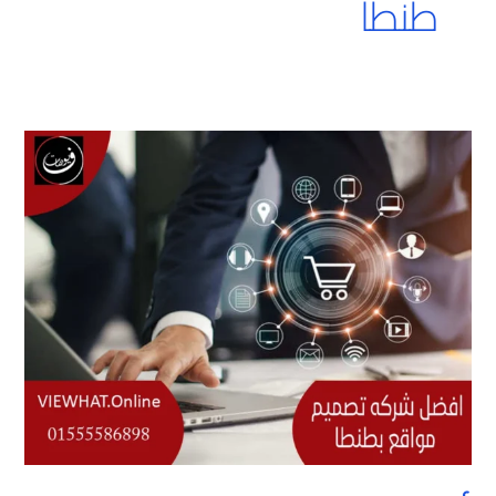
طنطا
أفضل
شركه
تصميم
مواقع
بطنطا