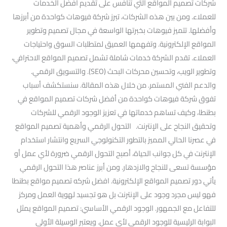
شركات تصميم المواقع التي تنافس على تقديم أفضل الخدمات
للعملاء. ومن بين هذه الشركات، تبرز شركة فيوهات كواحدة من أبرزها
وأفضلها. تتميز فيوهات بخبرتها الواسعة في مجال تصميم وتطوير
المواقع الإلكترونية. وتفهمها العميق لمتطلبات السوق واحتياجات
العملاء. تقدم الشركة خدمات شاملة تشمل تصميم المواقع الاحترافي،
وتطوير الويب، وتحسين محركات البحث (SEO). والتسويق الرقمي.
والدعم الفني المستمر. من خلال هذه المقالة. سنستكشف أسباب
تفوق شركة فيوهات كواحدة من أفضل شركات تصميم المواقع في
بطنطا، وكيف تساهم خدماتها في تعزيز الوجود الرقمي للشركات
وتحقيق النجاح على الإنترنت. التحول الرقمي وأهمية تصميم المواقع
في عصرنا الحالي المميز بالتطور التكنولوجي السريع وانتشار استخدام
الإنترنت في كل جوانب الحياة، أصبح التحول الرقمي ضرورة لأي عمل أو
مؤسسة تسعى للنجاح والازدهار. ومن أبرز عناصر هذا التحول الرقمي
يأتي دور تصميم المواقع الإلكترونية. افضل شركه تصميم مواقع بطنطا
فهو ليس مجرد وجود على الإنترنت بل هو تجسيد لهوية العمل ومركز
للتفاعل مع الجمهور. الوجود الرقمي الأساسي: تصميم المواقع يمثل
البوابة الرئيسية للوجود الرقمي لأي عمل. ويعتبر الوسيلة الأولى