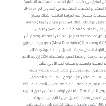
استراتيجي: كذلك اختيار الكلمات المفتاحية المناسبة
التي يبحث عنها جمهورك المستهدف. بينما استخدام الكلمات المفتاحية في العناوين (Headings)،
لصفحات. تحسين بنية الروابط الداخلية: كذلك ضمان
وجود روابط داخلية بين الصفحات ذات الصلة داخل موقعك. كذلك استخدام نصوص الربط (anchor
توي على كلمات مفتاحية ذات صلة. تحسين عناوين
وين فريدة وواضحة تعبر عن محتوى الصفحة، وضمان أن
تحتوي على كلمات مفتاحية هامة. كذلك كتابة وصف ميتا (Meta Description) معبر وجذاب يحتوي
الرابط. تحسين سرعة التحميل وأداء الموقع: كذلك
تحسين سرعة تحميل الصفحات باستخدام خوادم سريعة، وضغط الصور، واستخدام CDN إن لزم الأمر.
البرمجة واستخدام تقنيات الحد الأدنى للتأخير
Minimiz) وغيرها. إنشاء محتوى متميز ومنظم: كذلك إنشاء محتوى مفيد
البقاء والتفاعل مع الموقع. بينما تنظيم المحتوى
ائم تعليمية، وفقرات واضحة. تحسين الصور والوسائط
المتعددة: كذلك تحسين الصور بإضافة النصوص البديلة (Alt Text) التي توضح المحتوى الذي تحتويه
لتحسين سرعة التحميل دون التأثير على الجودة.
استخدام بنية URL محسنة: كذلك اختيار بنية URL تكون واضحة وسهلة القراءة للزوار والمحركات.