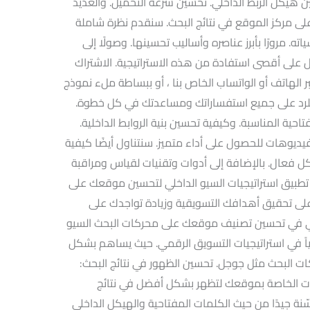
 هيكل الربط الداخلي. تحسين سرعة التحميل. والعديد
على مركز الموقع في نتائج البحث. سنقدم نظرة شاملة
ته. مرورًا بأبرز عناصره وأساليب تحسينها. وصولًا إلى
 على أقصى استفادة من هذه الاستراتيجية. الاشتراك
الهاتف أو الواتساب الخاص بنا ، أو ببساطة ملء نموذج
 للرد على جميع استفساراتك ومساعدتك في كل خطوة.
حية المناسبة. وكيفية تحسين بنية الروابط الداخلية.
فيديوهات للحصول على أداء متميز. سنتناول أيضًا كيفية
ل فعال. بالإضافة إلى أدوات وتقنيات لقياس ومراقبة
 تطبيق استراتيجيات السيو الداخلي لتحسين موقعك على
ى تحقيق أهدافك التسويقية وزيادة تواجدك على
خلي في تحسين تصنيف موقعك على محركات البحث السيو
O يعد عنصراً أساسياً في استراتيجيات التسويق الرقمي. حيث يساهم بشكل
البحث مثل جوجل. تحسين الظهور في نتائج البحث:
 الخاصة بموقعك لتظهر بشكل أفضل في نتائج
ة جيدًا من حيث الكلمات المفتاحية والهيكل الداخلي