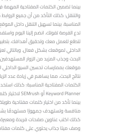
والتنقل: كذلك التأكد من أن جميع الروابط
المناسبة. بينما تسهيل التنقل داخل الموقع 
تدع الفرصة تفوتك. انضم إلينا اليوم واستف
تتطلع للعمل معك وتحقيق أهدافك. بتطبيق 
الداخلي لموقعك بشكل فعال. وبالتالي تعز
البحث وجذب المزيد من الزوار المستهدفين.
موقعك بممارسات تحسين السيو الداخلي الف
نتائج البحث، مما يساهم في زيادة عدد ال
eyword Planner
منافسة وتستهدف جمهورًا مستهدفًا بشكل
كذلك اكتب عناوين صفحات فريدة ومعبرة تح
وصف ميتا جذاب يحتوي على كلمات مفتاحي