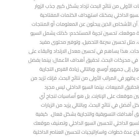
أولى من نتائج البحث تزداد بشكل كبير. جذب الزوار
لسيو الداخلي يمكنك استهداف الكلمات المفتاحية
ن الأشخاص الذين يبحثون عن المعلومات أو المنتجات
رة موقعك. تحسين تجربة المستخدم: كذلك يشمل السيو
، مثل تحسين سرعة التحميل، وتوفير محتوى مفيد
ت. هذا يساهم في تحسين معدل الارتداد والبقاء على
م في محركات البحث. تحقيق أهداف الأعمال: بينما بفضل
لى جمهور أوسع. وبالتالي زيادة الفرص التجارية
هر في المراتب الأولى من نتائج البحث. فإنك تزيد من
حقيق المبيعات. بينما السيو الداخلي ليس مجرد
ن موقعك على الإنترنت. بل هو أساسيات لنجاح أي
أفضل في نتائج البحث. وبالتالي يزيد من الزيارات
 أهدافك التسويقية والتجارية بشكل فعال. كيفية
لسيو الداخلي لتحسين السيو الداخلي وتصنيف موقعك
 عدة خطوات واستراتيجيات لتحسين العناصر الداخلية