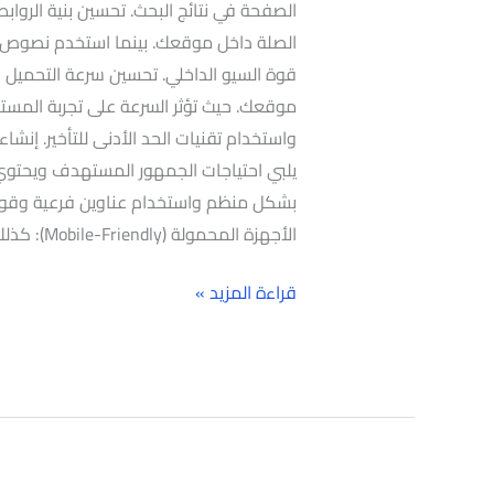
الصفحة في نتائج البحث. تحسين بنية الرواب
الصلة داخل موقعك. بينما استخدم نصوص ال
قوة السيو الداخلي. تحسين سرعة التحميل
موقعك. حيث تؤثر السرعة على تجربة المس
واستخدام تقنيات الحد الأدنى للتأخير. إنش
يلبي احتياجات الجمهور المستهدف ويحتوي
بشكل منظم واستخدام عناوين فرعية وقوائ
الأجهزة المحمولة (Mobile-Friendly): كذلك
قراءة المزيد »