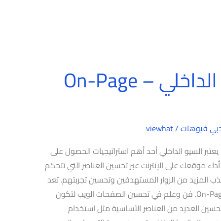
شرح كامل للسيو الداخلي – On-Page
بي فيوهات
/
viewhat
شرح كامل للسيو الداخلي – On-Page SEO يعتبر السيو الداخلي أحد أهم استراتيجيات الحصول على
أداء موقعك على الإنترنت عبر تحسين العناصر التي تتحكم
ب المزيد من الزوار المستهدفين وتحسين تجربتهم. تعد
السيو الداخلي. المعروف أيضًا باسم On-Page SEO. فن وعلم في تحسين الصفحات الويب لتكون
تحسين العديد من العناصر الأساسية مثل استخدام