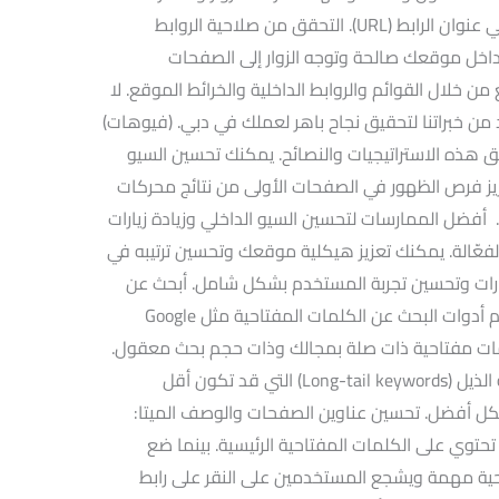
بينما تضمين الكلمات المفتاحية المهمة في عنوان الرابط (URL). التحقق من صلاحية الروابط
 داخل موقعك صالحة وتوجه الزوار إلى الصفحات
من خلال القوائم والروابط الداخلية والخرائط الموقع. لا
د من خبراتنا لتحقيق نجاح باهر لعملك في دبي. (فيوهات)
هذه الاستراتيجيات والنصائح. يمكنك تحسين السيو
يز فرص الظهور في الصفحات الأولى من نتائج محركات
 أفضل الممارسات لتحسين السيو الداخلي وزيادة زيارات
عّالة. يمكنك تعزيز هيكلية موقعك وتحسين ترتيبه في
زيارات وتحسين تجربة المستخدم بشكل شامل. أبحث عن
الكلمات المفتاحية المناسبة: كذلك استخدم أدوات البحث عن الكلمات المفتاحية مثل Google
K أو SEMrush لاختيار كلمات مفتاحية ذات صلة بمجالك وذات حجم بحث معقول.
بينما تأكد من اختيار كلمات مفتاحية طويلة الذيل (Long-tail keywords) التي قد تكون أقل
 أفضل. تحسين عناوين الصفحات والوصف الميتا:
توي على الكلمات المفتاحية الرئيسية. بينما ضع
ة مهمة ويشجع المستخدمين على النقر على رابط