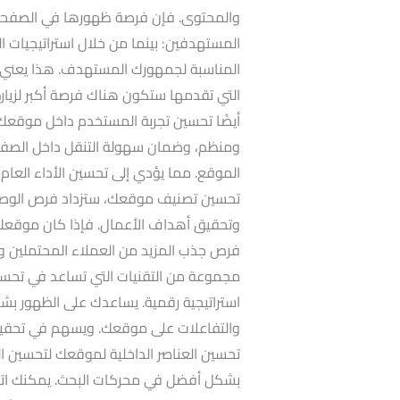
والمحتوى. فإن فرصة ظهورها في الصفحات ال
المستهدفين: بينما من خلال استراتيجيات ا
المناسبة لجمهورك المستهدف. هذا يعني أ
التي تقدمها ستكون هناك فرصة أكبر لزيا
أيضًا تحسين تجربة المستخدم داخل موقعك
ومنظم، وضمان سهولة التنقل داخل الصفحا
الموقع. مما يؤدي إلى تحسين الأداء العا
تحسين تصنيف موقعك، ستزداد فرص الوصول إ
وتحقيق أهداف الأعمال. فإذا كان موقعك يظ
فرص جذب المزيد من العملاء المحتملين وت
مجموعة من التقنيات التي تساعد في تحسي
استراتيجية رقمية. يساعدك على الظهور بشكل 
والتفاعلات على موقعك. ويسهم في تحقيق
تحسين العناصر الداخلية لموقعك لتحسين ا
بشكل أفضل في محركات البحث. يمكنك اتباع