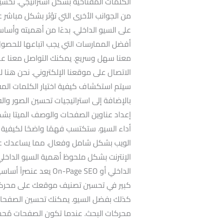
الكلمات المفتاحية بشكل استراتيجي. تحسين
من الجوانب الأخرى التي تؤثر بشكل مباشر 
على السيو الداخلي. بدءًا من أهميته وأساسيا
أفضل الممارسات التي يجب اتباعها للحصول
معنا سهل وسريع. يمكنك التواصل معنا عبر 
الاتصال على موقعنا الإلكتروني. نحن هنا
سيتم استكشاف كيفية اختيار الكلمات المفتا
بالإضافة إلى استراتيجيات تحسين الصور وال
إعداد عناوين الصفحات والوصف الميتا بشك
أداء السيو. ستكتسب فهمًا واضحًا لكيفية
الويب بشكل شامل وفعال. مما يساعدك عل
الإنترنت بشكل ملحوظ أهمية السيو الدا
الداخلي أو n-Page SEO
كبير في تحسين تصنيف موقعك على محركات 
كذلك بفضل السيو. يمكنك تحسين الصفحات
محركات البحث. عندما تكون الصفحات مُحسّن