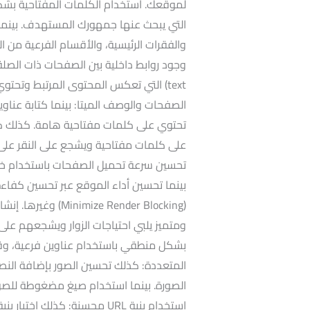
لموقعك. استخدام الكلمات المفتاحية بشكل 
والفقرات الرئيسية، والأقسام الفرعية من ا
text) التي تعكس المحتوى المرتبط وتح
الصفحات والوصف الميتا: بينما كتابة عنا
على كلمات مفتاحية ويشجع على النقر على 
بينما تحسين أداء الموقع عبر تحسين كفاءة 
(e Render Blocking
ومتميز يلبي احتياجات الزوار ويشجعهم على 
بشكل منطقي باستخدام عناوين فرعية، وقو
الصورة. بينما استخدام صيغ مضغوطة للصور 