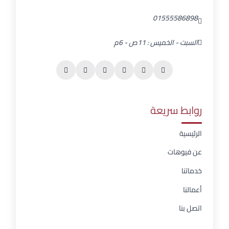
01555586898
السبت - الخميس : 11ص - 6م
روابط سريعة
الرئيسية
عن فيوهات
خدماتنا
أعمالنا
اتصل بنا