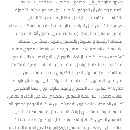
وسهولة الوصول إلى المحتوى المطلوب. بينما فحص استجابية
التصميم وضمان أن الموقع يتكيف بشكل جيد مع مختلف الأجهزة
والشاشات. لا تتردد في التواصل معنا اليوم لبدء رحلة النجاح
مع فيوهات، من خلال الهاتف أو الواتساب الخاص بناوسنكون سعداء
بتقديم استشارة مجانية لك ومساعدتك على تحقيق أهدافك بحث
الكلمات الرئيسية والتسويق بالمحتوى: تقوم بالبحث عن الكلمات
الرئيسية ذات الصلة بنشاط العميل وإعداد استراتيجيات محتوى فعّالة
تستهدف هذه الكلمات لزيادة الظهور في نتائج البحث. كذلك الترويج
للمحتوى عبر منصات التواصل الاجتماعي والقنوات الرقمية المختلفة.
بينما استخدام التسويق بالبريد الإلكتروني لجذب المستخدمين
المهتمين بالمحتوى. كذلك استخدام أدوات تحليل الويب مثل Google
Analytics لقياس أداء المحتوى وفهم سلوك الزوار. بينما التعلم من
البيانات وتعديل استراتيجية التسويق بالمحتوى بناءً على الأداء والتفاعل.
تحسين الصفحات والمحتوى: تقوم بتحسين هيكلية الموقع ومحتوياته
لتحسين تجربة المستخدم وزيادة التفاعل، مثل تحسين سرعة التحميل
والتنسيق البصري. كذلك إنشاء روابط داخلية تربط بين الصفحات ذات
الصلة داخل موقعك. بينما تحسين توزيع الروابط لتعزيز القيمة الجماعية