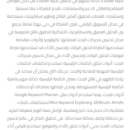
تجربة العملاء: كذلك يسهم في تحسين تجربة العملاء من خلال التواصل
المباشر والفعّال. الدعم والاستشارات: تقدم الشركة دعمًا مستمرًا
واستشارات للعملاء لتحقيق أفضل النتائج وتطوير استراتيجيات مستدامة
في مجال التسويق الرقمي. تتبنى الشركة في دبي نهجًا شاملاً يجمع
بين التحليل العميق والاستراتيجيات الابتكارية لتحقيق نتائج ملموسة في
مجال تحسين محركات البحث لعملائها. تكنولوجيا وأدوات متقدمة
تستخدمها الشركة لتحليل البيانات وتحسين الأداء قد تستخدمها شركة
فيوهات لتحليل البيانات وتحسين الأداء في مجال تحسين محركات
البحث: أدوات تحليل الكلمات الرئيسية: تستخدم لاكتشاف الكلمات
الرئيسية المهمة للصناعة والبحث عن تلك التي يمكن أن تساعد في
زيادة الظهور في نتائج البحث. معنى الكلمة الرئيسية: كذلك فهم ماهية
الكلمة الرئيسية المستهدفة، ومدى ارتباطها بمنتجاتك أو خدماتك.
أدوات للبحث: بينما استخدام أدوات مثل Google Keyword Planner،
SEMrush، Ahrefs، وMoz Keyword Explorer لاستكشاف كلمات
مفتاحية ذات حجم بحث كبير ومناسبة. تواصل معنا اليوم لمعرفة المزيد
عن خدماتنا وكيف يمكننا مساعدتك على تحقيق النجاح في عالم تحسين
محركات البحث بدبي. أدوات تحليل الأداء والموقع: تستخدم لقياس أداء