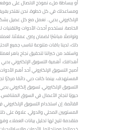
أو ببساطة ملء نموذج الاتصال على موقعنا 
ومساعدتك في كل خطوة. نحن نفتخر بفريقن
الإلكتروني بدبي . نعمل مع كل عميل بشكل
الخاصة. نستخدم أحدث الأدوات والتقنيات ل
وتواصلًا مباشرًا لضمان رضى عملائنا. لعملائ
ذلك، لدينا باقات متنوعة تناسب جميع الاحتيا
واستفد من خبراتنا لتحقيق نجاح باهر لعم
أهدافك. أهمية التسويق الإلكتروني بدبي ف
أصبح التسويق الإلكتروني أحد أهم الأدوات
المستهدف. بينما كانت دبي دائمًا مركزًا تجار
التسويق الإلكتروني. تسويق إلكتروني بدبي 
حيويًا لنجاح الأعمال في السوق المتنافس. ح
القائمة. إن استخدام التسويق الإلكتروني 
المستويين المحلي والدولي. علاوة على ذل
متقدمة تتيح لها تحليل بيانات العملاء 
خدماتها ومنتجاتها. الأدوات والاستراتيج