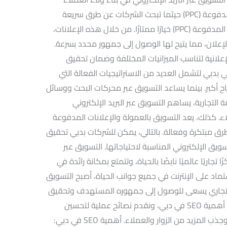
وزيادة معدلات الاحتفاظ بهم. الإعلانات المدفوعة (PPC) حيثما تبحث الشركات عن طرق سريعة
لزيادة الزيارات إلى مواقعها، تعتبر الإعلانات المدفوعة (PPC) خيارًا ممتازًا. من خلال هذه الإعلانات،
الإعلان، مما يتيح لها الوصول إلى جمهور محدد بسرعة.
لانية لتناسب الميزانيات المختلفة وضمان تحقيق
ني بدبي لتشمل العديد من الاستراتيجيات الفعالة التي
 أكبر. بينما يساعد التسويق عبر محركات البحث ووسائل
 التجارية، يساهم التسويق عبر البريد الإلكتروني
. كذلك، يعد التسويق بالعمولة والإعلانات المدفوعة
رق مبتكرة وفعالة. بالتالي، يمكن للشركات بدبي تحقيق
يق الإلكتروني المناسبة لاحتياجاتها. التسويق عبر
د دبي مركزًا تجاريًا عالميًا نابضًا بالحياة، وتتمتع بمكانة رائدة في
اعتماد على الإنترنت في جميع جوانب الحياة، أصبح التسويق
) ضروريًا لأي عمل تجاري يسعى للوصول إلى جمهوره المستهدف وتحقيق
النجاح في هذا السوق التنافسي. سنناقش أهمية SEO في دبي، ونقدم نصائح عملية لتحسين
ظهور موقعك الإلكتروني في نتائج البحث، وجذب المزيد من الزوار والعملاء. أهمية SEO في دبي: