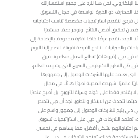
الإلكتروني. نحن هنا للرد على جميع استفساراتك
ا المحترف ذو الخبرة الواسعة في مجال التسويق
 فردي لتقديم استراتيجيات مخصصة تناسب احتياجاته
ضمان تحقيق أفضل النتائج، ونوفر دعمًا مستمرًا
نا الجدد، نقدم عرضًا خاصًا لفترة محدودة. بالإضافة إلى
جات والميزانيات. لا تدع الفرصة تفوتك. انضم إلينا اليوم
لك في دبي. (فيوهات) تتطلع للعمل معك وتحقيق
ي ظل التطور التكنولوجي السريع الذي يشهده العالم،
 التي تعتمد عليها الشركات للوصول إلى جمهورها
يًا عالميًا، شهدت المدينة تطورًا هائلًا في مجال
لا يقتصر فقط على كونه وسيلة للترويج، بل أصبح عنصرًا
يثما نتحدث عن الابتكار والتطور، نجد أن دبي تتصدر
في دبي يتيح للشركات الوصول إلى جمهور واسع على
ك، تعتمد الشركات في دبي على استراتيجيات تسويق
وفهم احتياجاتهم بشكل أفضل، مما يساهم في تحسين
يات المستخدمة كذلك، تعتمد الشركات في دبي على