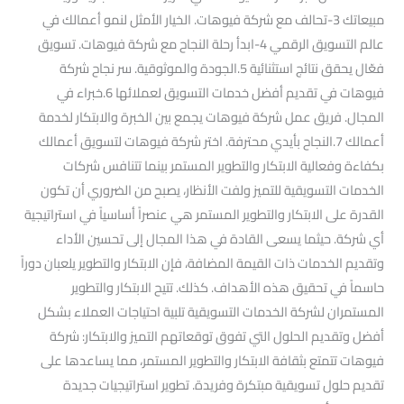
مبيعاتك 3-تحالف مع شركة فيوهات. الخيار الأمثل لنمو أعمالك في
عالم التسويق الرقمي 4-ابدأ رحلة النجاح مع شركة فيوهات. تسويق
فعّال يحقق نتائج استثنائية 5.الجودة والموثوقية. سر نجاح شركة
فيوهات في تقديم أفضل خدمات التسويق لعملائها 6.خبراء في
المجال. فريق عمل شركة فيوهات يجمع بين الخبرة والابتكار لخدمة
أعمالك 7.النجاح بأيدي محترفة. اختر شركة فيوهات لتسويق أعمالك
بكفاءة وفعالية الابتكار والتطوير المستمر بينما تتنافس شركات
الخدمات التسويقية للتميز ولفت الأنظار، يصبح من الضروري أن تكون
القدرة على الابتكار والتطوير المستمر هي عنصراً أساسياً في استراتيجية
أي شركة. حيثما يسعى القادة في هذا المجال إلى تحسين الأداء
وتقديم الخدمات ذات القيمة المضافة، فإن الابتكار والتطوير يلعبان دوراً
حاسماً في تحقيق هذه الأهداف. كذلك. تتيح الابتكار والتطوير
المستمران لشركة الخدمات التسويقية تلبية احتياجات العملاء بشكل
أفضل وتقديم الحلول التي تفوق توقعاتهم التميز والابتكار: شركة
فيوهات تتمتع بثقافة الابتكار والتطوير المستمر، مما يساعدها على
تقديم حلول تسويقية مبتكرة وفريدة. تطوير استراتيجيات جديدة