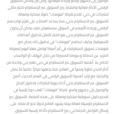
الوصول إلى جمهور أوسع وزيادة مبيعاتها. ومن بين وسائل التسويق
الرقمي الأكثر فعالية وانتشاراً، يبرز التسويق عبر الإنستقرام كخيار مثالي
للشركات في دبي. تقدم شركة “فيوهات” حلولاً مبتكرة وفعالة
للتسويق عبر الانستقرام بدبي، مما يساعد العملاء على تعزيز تواجدهم
الرقمي وزيادة تأثيرهم في السوق. سنستعرض كيف يمكن أن يكون
التسويق عبر الانستقرام بدبي هو الخيار الأمثل لتحقيق أهدافك
التسويقية، وكيف تساهم “فيوهات” في تحقيق ذلك بنجاح. مع
فيوهات، تسويق انستقرامك في أيدٍ أمينة! تواصل معنا اليوم لمعرفة
المزيد عن خدماتنا وعروضنا المميزة! من خلال الهاتف أو الواتساب
الخاص بنا أهمية التسويق عبر الانستقرام في دبي تعتبر دبي واحدة من
أكثر المدن تطوراً ونمواً في العالم، مما يجعلها مركزاً عالمياً للأعمال
والتجارة. مع تزايد أهمية التسويق الرقمي في العصر الحديث، أصبح
التسويق عبر الانستقرام بدبي أداة حيوية للشركات لتحقيق النجاح
والوصول إلى جمهور واسع. شركة “فيوهات” تلعب دوراً رئيسياً في
تقديم حلول تسويقية مبتكرة وفعالة على هذه المنصة. التسويق عبر
الانستقرام كوسيلة فعالة بينما يشهد العالم تحولاً نحو الاعتماد على
وسائل التواصل الاجتماعي، يبرز الانستقرام كأداة رئيسية للتسويق.