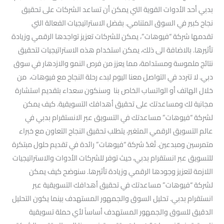
بدبي أحد الأدوات القوية التي يمكن أن تساعد الشركات على تحقيق
نجاح كبير في السوق المتنامي. بفضل الاستراتيجيات الفعالة التي
تقدمها شركة “فيوهات”، يمكن للشركات تعزيز تواجدها الرقمي وزيادة
تأثيرها. بالاضافة الى ذلك، يمكن استخدام هذه الاستراتيجيات لتحقيق
نتائج ملموسة ومستدامة، مما يعزز من فرص النمو والازدهار في سوق
دبي. لا تتردد في التواصل معنا اليوم لبدء رحلة النجاح مع فيوهات، من
خلال الهاتف أو الواتساب الخاص بنا وسنكون سعداء بتقديم استشارة
مجانية لك ومساعدتك على تحقيق أهدافك التسويقية. كيف يمكن
لشركة “فيوهات” مساعدتك في التسويق عبر الانستقرام بدبي في
عالم التسويق الرقمي المتغير، يتطلب تحقيق النجاح التعاون مع خبراء
متمرسين ومبدعين. تُعَدّ شركة “فيوهات” رائدة في تقديم حلول مبتكرة
للتسويق عبر انستقرام بدبي، حيث توفر للشركات الأدوات والاستراتيجيات
اللازمة لتعزيز وجودها الرقمي وزيادة تأثيرها. سنوضح كيف يمكن
لشركة “فيوهات” مساعدتك في تحقيق أهدافك التسويقية عبر
انستقرام بدبي. تحليل السوق والجمهور المستهدف بينما يكون التحليل
الدقيق للسوق والجمهور المستهدف أساساً لأي حملة تسويقية