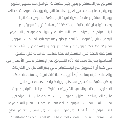
تسويق عبر الإنستقرام بدبي يتيح للشركات التواصل مع جمهور متنوع
ومهتم، مما يساهم في تعزيز العلامة التجارية وزيادة المبيعات. كذلك،
يوفر الانستقرام منصة بصرية قوية تتيح للشركات عرض منتجاتها
وخدماتها بطريقة جذابة. دور شركة “فيوهات” في التسويق عبر
الإنستقرام بدبي حيثما تبحث الشركات عن شريك موثوق في التسويق
الرقمي، تأتي “فيوهات” لتقديم حلول مبتكرة تلبي احتياجات السوق.
تتميز “فيوهات” بفريق عمل متخصص وخبرة واسعة في إنشاء حملات
تسويقية ناجحة على الانستقرام، مما يساعد الشركات على تحقيق
أهدافها بسرعة وفعالية. تأثير التسويق عبر الإنستقرام على الأعمال في
دبي كما أن التسويق عبر الإنستقرام بدبي يعزز التفاعل بين الشركات
والعملاء، فإنه يساعد أيضاً في بناء علاقات قوية ومستدامة. هكذا
يمكن للشركات تحسين سمعتها وزيادة ولاء العملاء من خلال
المحتوى الجذاب والمفيد الذي يتم مشاركته عبر الانستقرام. علاوة
على ذلك، يساعد التحليل الدقيق للبيانات المتاحة على الانستقرام في
تحسين استراتيجيات التسويق وزيادة فعالية الحملات. يعتبر التسويق عبر
الانستقرام بدبي أداة لا غنى عنها للشركات التي تسعى لتحقيق النجاح
في السوق المتنامي. بفضل الدعم والابتكار الذي تقدمه “فيوهات”،