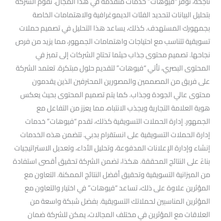
ناجحة، توفر “فيوهات” خدمات متقدمة في هذا المجال. تقوم الشركة
بتحليل البيانات لتحديد الفئات الديموغرافية والاهتمامات الخاصة
بجمهورك المستهدف. كذلك، يساعد هذا التحليل في تصميم حملات
تسويقية تتناسب مع احتياجات واهتمامات الجمهور، مما يزيد من فرص
نجاحها. تصميم محتوى جذاب حيثما تحتاج الشركات إلى تميز في
المحتوى البصري، تأتي “فيوهات” لتقديم حلول مبتكرة. تعتمد الشركة
على فريق من المصممين والمصورين المحترفين الذين يقدمون
محتوى عالي الجودة وجذاب. كما يتم تصميم المحتوى بحيث يعكس
هوية العلامة التجارية ويجذب الانتباه، مما يعزز من التفاعل مع
الجمهور. إدارة الحملات التسويقية كذلك، تقدم “فيوهات” خدمات
إدارة الحملات التسويقية على انستقرام بدبي. تتضمن هذه الخدمات
إنشاء وإدارة الإعلانات المدفوعة، وتحليل الأداء، وتعديل الاستراتيجيات
بناءً على النتائج المحققة. هكذا، تضمن الشركة تحقيق أقصى استفادة
من الميزانية التسويقية وتحقيق أفضل النتائج الممكنة. التعاون مع
المؤثرين علاوة على ذلك، تساعد “فيوهات” في اختيار والتعاون مع
المؤثرين المناسبين لحملاتك التسويقية. بفضل شبكة واسعة من
العلاقات مع المؤثرين في مختلف المجالات، يمكن للشركة ضمان