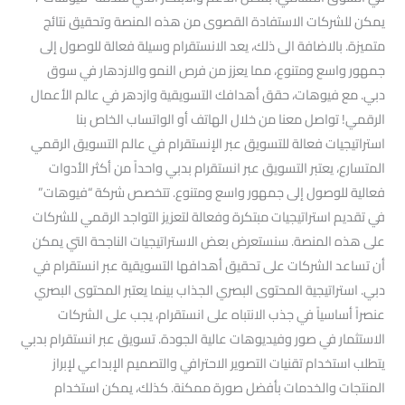
يمكن للشركات الاستفادة القصوى من هذه المنصة وتحقيق نتائج
متميزة. بالاضافة الى ذلك، يعد الانستقرام وسيلة فعالة للوصول إلى
جمهور واسع ومتنوع، مما يعزز من فرص النمو والازدهار في سوق
دبي. مع فيوهات، حقق أهدافك التسويقية وازدهر في عالم الأعمال
الرقمي! تواصل معنا من خلال الهاتف أو الواتساب الخاص بنا
استراتيجيات فعالة للتسويق عبر الإنستقرام في عالم التسويق الرقمي
المتسارع، يعتبر التسويق عبر انستقرام بدبي واحداً من أكثر الأدوات
فعالية للوصول إلى جمهور واسع ومتنوع. تتخصص شركة “فيوهات”
في تقديم استراتيجيات مبتكرة وفعالة لتعزيز التواجد الرقمي للشركات
على هذه المنصة. سنستعرض بعض الاستراتيجيات الناجحة التي يمكن
أن تساعد الشركات على تحقيق أهدافها التسويقية عبر انستقرام في
دبي. استراتيجية المحتوى البصري الجذاب بينما يعتبر المحتوى البصري
عنصراً أساسياً في جذب الانتباه على انستقرام، يجب على الشركات
الاستثمار في صور وفيديوهات عالية الجودة. تسويق عبر انستقرام بدبي
يتطلب استخدام تقنيات التصوير الاحترافي والتصميم الإبداعي لإبراز
المنتجات والخدمات بأفضل صورة ممكنة. كذلك، يمكن استخدام