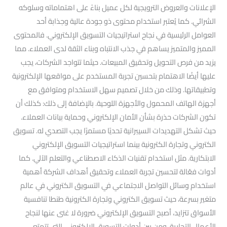
الإعلانات والعروض الترويجية لكل عميل بناءً على اهتماماته وسلوكه
الشرائي. كما يُعتبر استخدام محتوى ذو جودة عالية وجذابة أحد
العوامل الرئيسية في نجاح استراتيجيات التسويق الإلكتروني. فالمحتوى
المميز والمتميز يساهم في جذب الانتباه وبناء الثقة لدى العملاء. مما
يزيد من فرص التحويل وتحقيق المبيعات. حيثما تتواجد الشركات، يجب
عليها أيضًا الاهتمام بتحسين تجربة المستخدم على مواقعها الإلكترونية
وتطبيقاتها. وذلك من خلال تصميم سهل الاستخدام ومتوافق مع
أجهزة الهاتف المحمول والأجهزة اللوحية. بالإضافة إلى ذلك: كذلك أن
تكون الشركات حذرة بشأن الأمان الإلكتروني وحماية بيانات العملاء.
حيث تشكل التهديدات السيبرانية تحديًا مستمرًا يجب التصدي له. تسويق
الكتروني وتجارة الكترونية بينما استراتيجيات التسويق الإلكتروني
الابتكارية. مثل استخدام تقنيات الذكاء الاصطناعي والتعلم الآلي. كما
أدوات فعّالة لتحسين تجربة العملاء وتحقيق أهداف الشركة أهمية
استخدام وسائل التواصل الاجتماعي في التسويق الكتروني في عالم
متغير بسرعة، حيث تسويق الكتروني وتجارة الكترونية طنطا تنافسية
الأسواق تتزايد، أصبح التسويق الإلكتروني ضرورة لا غنى عنها لنجاح
الأعمال التجارية. ومن بين أدوات التسويق الإلكتروني التي تتمتع