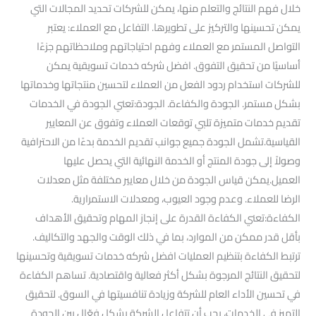
خلال فهم النتائج والتعلم منها، يمكن للشركات تحديد المجالات التي
يمكن تحسينها والتركيز على تطويرها. التفاعل مع العملاء: يعتبر
التواصل المستمر مع العملاء وفهم احتياجاتهم وملاحظاتهم جزءًا
أساسيًا من تحقيق التفوق. افضل شركه خدمات تسويقية يمكن
للشركات استخدام ردود الفعل من العملاء لتحسين منتجاتها وخدماتها
بشكل مستمر. الجودة والكفاءة. الجودة:تعني الجودة في الخدمات
تقديم خدمات متميزة تلبي توقعات العملاء وتفوق عن المعايير
القياسية.تشمل الجودة جميع جوانب تقديم الخدمة بدءًا من الاحترافية
وصولاً إلى جودة المنتج أو الخدمة النهائية التي يحصل عليها
العميل.يمكن قياس الجودة من خلال معايير مختلفة مثل معدلات
الرضا للعملاء. وعدم وجود العيوب، ومعدلات الاستمرارية.
الكفاءة:تعني الكفاءة القدرة على إنجاز المهام وتحقيق الأهداف
بأقل قدر ممكن من الموارد، بما في ذلك الوقت والجهد والتكاليف.
ترتبط الكفاءة بتنظيم العمليات افضل شركه خدمات تسويقية وتحسينها
لتحقيق النتائج المرجوة بشكل أكثر فعالية واقتصادية. تساهم الكفاءة
في تحسين الأداء العام للشركة وزيادة تنافسيتها في السوق. لتحقيق
التميز في الخدمات، يجب أن تتفاعل الشركة بشكل فعّال بين الجودة