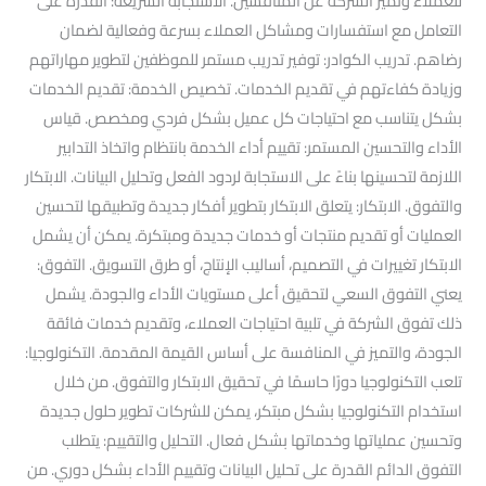
للعملاء وتميز الشركة عن المنافسين. الاستجابة السريعة: القدرة على
التعامل مع استفسارات ومشاكل العملاء بسرعة وفعالية لضمان
رضاهم. تدريب الكوادر: توفير تدريب مستمر للموظفين لتطوير مهاراتهم
وزيادة كفاءتهم في تقديم الخدمات. تخصيص الخدمة: تقديم الخدمات
بشكل يتناسب مع احتياجات كل عميل بشكل فردي ومخصص. قياس
الأداء والتحسين المستمر: تقييم أداء الخدمة بانتظام واتخاذ التدابير
اللازمة لتحسينها بناءً على الاستجابة لردود الفعل وتحليل البيانات. الابتكار
والتفوق. الابتكار: يتعلق الابتكار بتطوير أفكار جديدة وتطبيقها لتحسين
العمليات أو تقديم منتجات أو خدمات جديدة ومبتكرة. يمكن أن يشمل
الابتكار تغييرات في التصميم، أساليب الإنتاج، أو طرق التسويق. التفوق:
يعني التفوق السعي لتحقيق أعلى مستويات الأداء والجودة. يشمل
ذلك تفوق الشركة في تلبية احتياجات العملاء، وتقديم خدمات فائقة
الجودة، والتميز في المنافسة على أساس القيمة المقدمة. التكنولوجيا:
تلعب التكنولوجيا دورًا حاسمًا في تحقيق الابتكار والتفوق. من خلال
استخدام التكنولوجيا بشكل مبتكر، يمكن للشركات تطوير حلول جديدة
وتحسين عملياتها وخدماتها بشكل فعال. التحليل والتقييم: يتطلب
التفوق الدائم القدرة على تحليل البيانات وتقييم الأداء بشكل دوري. من