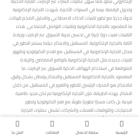
الإلكتروني تنمو، مما سهل عمليات الشراء عبر الإنترنت. الفترة الحديثة
وتحول الرقمنة: بينما في السنوات الأخيرة. شهدت التجارة الإلكترونية
تحولًا جذريًا مع تطور تقنيات الذكاء الاصطناعي والتحليل الضخم للبيانات
ما المقصود بالتجارة الالكترونية وتقنيات التواصل الاجتماعي. هذه
التقنيات لعبت دورًا كبيرًا في تحسين تجربة التسوق عبر الإنترنت وزيادة
الثقة بالتجارة الإلكترونية. المستقبل والابتكار: حيثما يستمر التطور في
مجال التجارة الإلكترونية في المستقبل. مع تقدم التكنولوجيا وظهور
تقنيات جديدة مثل التجارة الإلكترونية بالواقع الافتراضي والزيادة
المتوقعة في استخدام الهواتف الذكية للتسوق عبر الإنترنت. ما
المقصود بالتجارة الالكترونية المستقبل والابتكار يرتبطان بشكل وثيق،
فالابتكار هو المحرك الرئيسي للتطور والتغيير في المستقبل. من خلال
الابتكار. بهذه الطريقة، فإن التجارة الإلكترونية لم تكن مجرد ظاهرة
فردية، بل كانت مسارًا تطوريًا طويلًا مع تغير التكنولوجيا وتطور
الاحتياجات والتوقعات للعملاء والشركات تشمل عمليات التجارة
الإلكترونية عدة أنشطة بيع المنتجات. يمكن للشركات بيع منتجاتها
مباشرة عبر مواقع الإنترنت، سواء كانت هذه المواقع متاجر إلكترونية
الرئيسية
سابقة الاعمال
المقالات
اتصل بنا
خاصة بهم أو عبر منصات التجارة الإلكترونية مثل أمازون وإيباي. تقديم