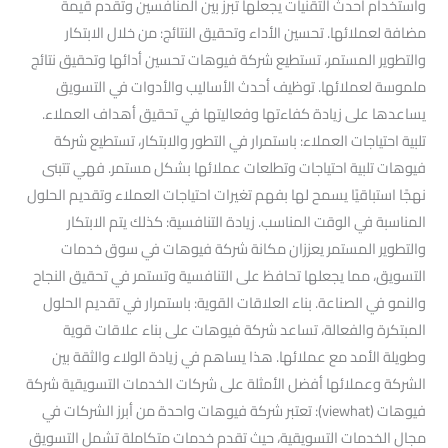
واستخدام أحدث التقنيات يجعلها تبرز بين المنافسين وتقدم قيمة
مضافة لعملائها. تحسين الأداء وتحقيق النتائج: من خلال الابتكار
والتطوير المستمر، تستطيع شركة فيوهات تحسين أدائها وتحقيق نتائج
ملموسة لعملائها. توظيف أحدث الأساليب والأدوات في التسويق
يساعدها على زيادة كفاءتها وفعاليتها في تحقيق أهداف العملاء.
تلبية احتياجات العملاء: باستمرار في التطور والابتكار، تستطيع شركة
فيوهات تلبية احتياجات وتطلعات عملائها بشكل مستمر. فهي تتبنى
نهجًا استباقيًا يسمح لها بفهم تغيرات احتياجات العملاء وتقديم الحلول
المناسبة في الوقت المناسب. زيادة التنافسية: كذلك يتم الابتكار
والتطوير المستمر يعززان مكانة شركة فيوهات في سوق خدمات
التسويق، مما يجعلها تحافظ على التنافسية وتستمر في تحقيق النجاح
والنمو في الصناعة. بناء العلاقات القوية: باستمرار في تقديم الحلول
المبتكرة والفعالة، تساعد شركة فيوهات على بناء علاقات قوية
وطويلة الأمد مع عملائها. هذا يساهم في زيادة الولاء والثقة بين
الشركة وعملائها أفضل الأمثلة على شركات الخدمات التسويقية شركة
فيوهات (viewhat): تعتبر شركة فيوهات واحدة من أبرز الشركات في
مجال الخدمات التسويقية، حيث تقدم خدمات متكاملة تشمل التسويق