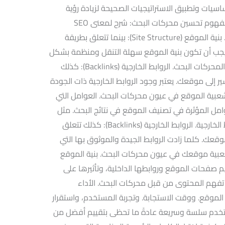
في SEO على فهم الأساسيات وتطبيق الاستراتيجيات الصحيحة لزيادة رؤية
الموقع وتحسين تصنيفه في نتائج البحث. مفهوم تحسين محركات البحث: شرح لمعنى SEO
وأهميته في استراتيجيات التسويق الرقمي. بنية الموقع (Site Structure): بينما تتعلق بطريقة
 يجب أن تكون بنية الموقع سهلة التنقل ومنظمة بشكل
جيد لضمان قابلية الوصول للمستخدمين والمحركات البحث. الروابط الخارجية (Backlinks): كذلك
 إلى موقعك. يعتبر وجود الروابط الخارجية ذات الجودة
وشعبية الموقع في عيون محركات البحث. العوامل التي
امل المؤثرة في تصنيف الموقع في نتائج البحث. مثل
الكلمات الرئيسية وجودة المحتوى والروابط الخارجية. الروابط الخارجية (Backlinks): كذلك تتعلق
وقعك. كلما زادت الروابط الجيدة والموثوق بها التي
بية موقعك في عيون محركات البحث. بنية الموقع
طريقة تنظيم صفحات الموقع وروابطها الداخلية، وتأثيرها على
تفهم المحتوى من قبل محركات البحث. الأداء
تحميل الموقع. ووقت الاستجابة. وتجربة المستخدم، واستقرار
ستخدم سلسة وسريعة عادةً ما تحظى بتقييم أفضل من