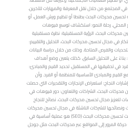
ي المجتمع من خلال نقل المعرفة والمهارات للآخرين.
حسين محركات البحث بطنطا أو تنظيم ورش العمل، أو
ع المحلي. رحلة النمو: استكشاف توسع فيوهات
ن محركات البحث. الرؤية المستقبلية: نظرة مستقبلية
ار في مجال تحسين محركات البحث. التحليل والتقييم:
لتحديات والفرص المتاحة. وذلك من خلال دراسة البيانات
 بناءً على التحليل السابق. كذلك يتعين وضع أهداف
رد في تحقيقها في المستقبل. تحديد القيم والمبادئ:
مع القيم والمبادئ الأساسية للمنظمة أو الفرد. وأن
رات النجاح: استعراض الإنجازات والتقديرات التي حصلت
محركات البحث. الشراكات والتعاون: دور فيوهات في
ت لتعزيز مجال تحسين محركات البحث. نصائح للنجاح
ت ونصائحها للشركات الناشئة في مجال تحسين محركات
البحث. فهم أساسيات تحسين محركات البحث تحسين محركات البحث (SEO) هو عملية أساسية في
 حركة المرور إلى المواقع عبر محركات البحث مثل جوجل