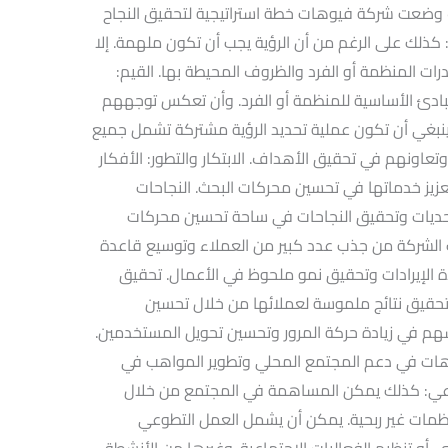
كيف وضعت شركة فيوهات خطة استراتيجية لتحقيق النجاح
ذلك على الرغم من أن الرؤية يجب أن تكون ملهمة. إلا
ت المنظمة أو الفرد والظروف المحيطة بها. القيم:
مبادئ الأساسية للمنظمة أو الفرد. وأن تعكس توجههم
نبغي أن تكون عملية تحديد الرؤية مشتركة تشمل جميع
تعاونهم في تحقيق الأهداف. الابتكار والتطور: الأفكار
عزيز خدماتها في تحسين محركات البحث. النجاحات
حديات وتحقيق النجاحات في ساحة تحسين محركات
كنت الشركة من جذب عدد كبير من العملاء وتوسيع قاعدة
دة الإيرادات وتحقيق نمو ملحوظ في الأعمال. تحقيق
تحقيق نتائج ملموسة لعملائها من خلال تحسين
هم في زيادة حركة المرور وتحسين تحويل المستخدمين.
ت في دعم المجتمع المحلي وتطوير المواهب في
وعي: كذلك يمكن المساهمة في المجتمع من خلال
مات غير ربحية. يمكن أن يشمل العمل التطوعي
 أو تنظيم الفعاليات الاجتماعية. وغيرها من الأنشطة.