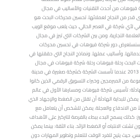
 فيوهات من أحدث التقنيات والأساليب في مجال
قدر من النجاح لعملائها. تحسين محركات البحث هو
ي لأي شركة في العصر الحالي. حيث يلعب موقع الويب
العلامة التجارية. ومن بين الشركات التي تبرز في مجال
ا سنستعرض دور شركة فيوهات في تحسين محركات
دماتها. وأساليب عملها. ونماذج النجاح التي حققتها في
ات البحث رحلة فيوهات رحلة شركة فيوهات في مجال
تحسين محركات البحث (SEO) تعود إلى عام 2013 عندما تأسست الشركة كشركة صغيرة في مدينة
 من المبرمجين وخبراء التسويق الرقمي الذين كانوا
راتيجيات SEO. البداية الهادئة: تأسيس شركة فيوهات ومسارها الأول في عالم
يمكن للبداية الهادئة أن تقلل من الضغط والإجهاد الذي
اً من الاندفاع والعجلة. يمكن للشخص أن يتعامل مع
يز: كذلك يسمح البدء ببطء بالفرصة للتركيز على الأهداف
تشتت الانتباه أو الضغط الزائد. بناء الثقة: بينما يمكن
لنفس. حيث يتيح للفرد الوقت للتعلم وتطوير المهارات دون