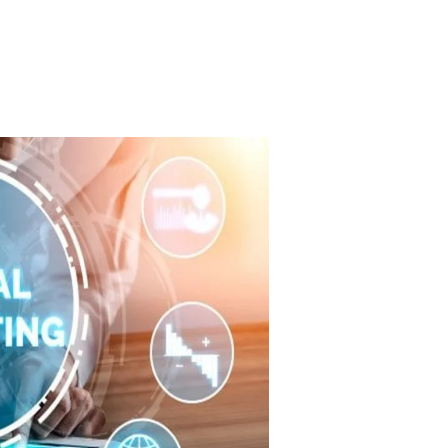
شركه
تحسين
محركات
البحث
بطنطا