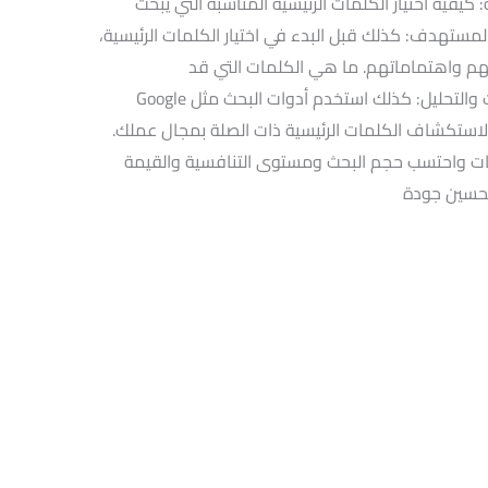
 كيفية اختيار الكلمات الرئيسية المناسبة التي يبحث
ستهدف: كذلك قبل البدء في اختيار الكلمات الرئيسية،
 واهتماماتهم. ما هي الكلمات التي قد
يستخدمونها عند البحث على الإنترنت؟ البحث والتحليل: كذلك استخدم أدوات البحث مثل Google
Keyword Plann أو SEMrush أو Ahrefs لاستكشاف الكلمات الرئيسية ذات الصلة بمجال عملك.
ت واحتسب حجم البحث ومستوى التنافسية والقيمة
تحسين جودة