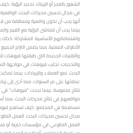
الشعور بالعجز أو الإرباك. تحديد الرؤية: 
في مجال تحسين محركات البحث. الواقعية: ك
أنها يجب أن تكون واقعية ومنطلقة من قدرا
بينما يجب أن تتماشى الرؤية مع القيم وال
واهتماماتهم الأساسية. المشاركة: كذلك ي
الأطراف المعنية. مما يضمن التزام الجميع و
والتقنيات الجديدة التي طبقتها فيوهات لت
والتحديات: تجارب فيوهات في مواجهة الت
البحث. نمو العملاء والإيرادات: بينما تم
عملائها على مر السنوات. مما أدى إلى زيا
نتائج ملموسة: بينما نجحت “فيوهات” في 
مواقعهم في نتائج محركات البحث. مما أس
مساهمة في المجتمع: كيف تساهم فيوها
مجال تحسين محركات البحث. العمل التط
العمل التطوعي في مؤسسات خيرية أو منظ
مساعدة المحتاجين، أو تقديم الدعم النفسي.