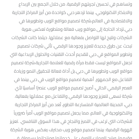
وتساهم في تحسين تجربتهم الرقمية. من خلال الجمع بين الإبداع
والابتكار التكنولوجي. بينما تزدهر دبي كواحدة من أبرز المراكز التجارية
والاقتصادية في العالم،شركة تصميم مواقع الويب وتطويرها في
دبي.تزداد الحاجة إلى مواقع ويب فعالة ومتطورة تعكس هوية
الشركات وتتيح لها التواصل بفعالية مع عملائها. حيثما كانت الشركات
تبحث عن طرق جديدة لتعزيز وجودها الرقمي، تأتي شركات تصميم
وتطوير المواقع في دبي لتقديم أحدث التقنيات والحلول الإبداعية التي
تجعل المواقع ليست فقط مرآة رقمية للعلامة التجارية،شركة تصميم
مواقع الويب وتطويرها في دبي.بل أداة فعالة لتحقيق النمو وزيادة
التفاعل مع الجمهور. أهمية تصميم مواقع الويب في دبي بينما في
العصر الرقمي الحالي، أصبح تصميم مواقع الويب عنصرًا أساسيًا لأي
شركة تسعى لتعزيز وجودها الرقمي والتفاعل مع عملائها بفعالية.
دبي، المدينة العالمية المتسارعة التطور، تُعد من أبرز المراكز التجارية
والتكنولوجية في العالم، مما يجعل تصميم مواقع الويب أمراً ضرورياً
للشركات التي ترغب في التميز والنجاح في هذا السوق التنافسي. .تعزيز
الهوية الرقمية: بينما تصميم موقع ويب محترف يعكس هوية الشركة
وقيمها، ويتيح للعملاء التعرف على خدماتها ومنتجاتها بسهولة. في