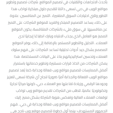
بأحدث الاتجاهات والتقنيات في تصميم المواقع. شركات تصميم وتطوير
مواقع الويب في دبي تسعى دائمًا لتقديم حلول مبتكرة تواكب هذا
التطور وتلبي احتياجات السوق المتغيرة. .التميز عن المنافسين: علاوة
على ذلك، يساعد التصميم المبتكر والفريد للموقع الشركات على التميز
عن منافسيها. في سوق مليء بالشركات المتنافسة، يكون الموقع
المميز هو العامل الذي يجذب الانتباه ويترك انطباعًا إيجابيًا لدى
العملاء. .التحليل والتطوير المستمر: بالإضافة إلى ذلك، يوفر الموقع
المصمم بشكل جيد أدوات تحليلية تساعد الشركات على فهم سلوك
العملاء وتحسين استراتيجياتهم بناءً على البيانات المستخلصة. هذا
يمكن الشركات من اتخاذ قرارات مستنيرة وتطوير خدماتها باستمرار.
أفضل الممارسات لتصميم مواقع ويب فعالة وجذابة كما يُعد تصميم
مواقع الويب الفعالة والجذابة أمرًا ضروريًا لنجاح أي شركة تسعى لتعزيز
وجودها الرقمي وزيادة تفاعلها مع العملاء. دبي، كونها مركزًا تجاريًا
وتكنولوجيًا عالميًا، تتطلب من الشركات تقديم مواقع ويب تواكب
توقعات العملاء العالية وتعكس هوية الشركة بشكل مميز. إليك
أفضل الممارسات لتصميم مواقع ويب فعالة وجذابة في دبي. .فهم
الجمهور المستهدف: بينما أول خطوة لتصميم موقع ويب ناجح هي