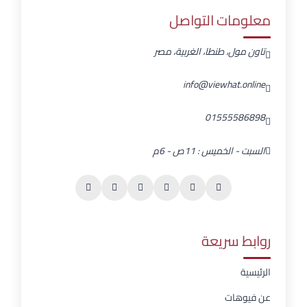
معلومات التواصل
تاون مول، طنطا، الغربية، مصر
info@viewhat.online
01555586898
السبت - الخميس : 11ص - 6م
روابط سريعة
الرئيسية
عن فيوهات