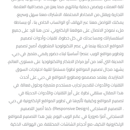
ثقة العملاء ويضمن حماية بياناتهم، مما يعزز من مصداقية العلامة
التجارية ويقلل من المخاطر المحتملة. الاشتراك معنا سهل وسريع.
يمكنك التواصل معنا عبر الهاتف أو الواتساب الخاص بنا ، أو ببساطة
ملء نموذج الاتصال على موقعنا الإلكتروني. نحن هنا للرد على جميع
استفساراتك ومساعدتك في كل خطوة. تقنيات وأدوات تصميم
المواقع الحديثة بينما في عصر التكنولوجيا المتطورة، أصبح تصميم
وتطوير مواقع الويب عنصرًا أساسيًا لبناء حضور رقمي متميز. في دبي،
المدينة التي تُعد من أبرز مراكز الابتكار والتكنولوجيا على مستوى العالم،
يشهد مجال تصميم المواقع تطورًا مستمرًا لتلبية احتياجات السوق
المتزايدة. يعتمد مصممو ومطورو المواقع في دبي على أحدث
التقنيات والأدوات لتقديم تجارب مستخدم متميزة وحلول فعالة. في
هذا المقال، سنلقي نظرة على أبرز التقنيات والأدوات الحديثة في
تصميم المواقع وكيفية تأثيرها في تطوير المواقع الإلكترونية في دبي.
. التصميم الاستجابي (Responsive Design): كما أصبح التصميم
الاستجابي أمرًا ضروريًا في عالم الويب اليوم. يتيح هذا التصميم للمواقع
الإلكترونية التكيف مع أحجام الشاشات المختلفة، من الهواتف الذكية