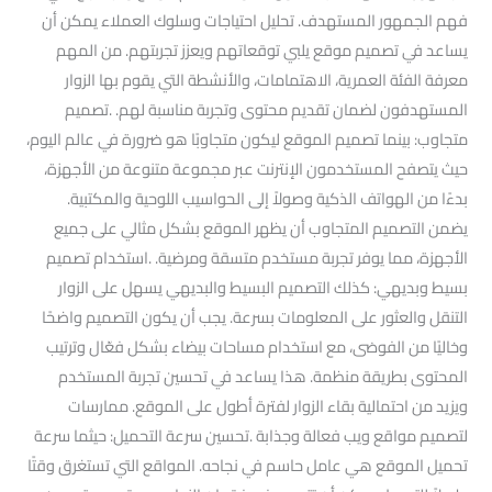
فهم الجمهور المستهدف. تحليل احتياجات وسلوك العملاء يمكن أن
يساعد في تصميم موقع يلبي توقعاتهم ويعزز تجربتهم. من المهم
معرفة الفئة العمرية، الاهتمامات، والأنشطة التي يقوم بها الزوار
المستهدفون لضمان تقديم محتوى وتجربة مناسبة لهم. .تصميم
متجاوب: بينما تصميم الموقع ليكون متجاوبًا هو ضرورة في عالم اليوم،
حيث يتصفح المستخدمون الإنترنت عبر مجموعة متنوعة من الأجهزة،
بدءًا من الهواتف الذكية وصولاً إلى الحواسيب اللوحية والمكتبية.
يضمن التصميم المتجاوب أن يظهر الموقع بشكل مثالي على جميع
الأجهزة، مما يوفر تجربة مستخدم متسقة ومرضية. .استخدام تصميم
بسيط وبديهي: كذلك التصميم البسيط والبديهي يسهل على الزوار
التنقل والعثور على المعلومات بسرعة. يجب أن يكون التصميم واضحًا
وخاليًا من الفوضى، مع استخدام مساحات بيضاء بشكل فعّال وترتيب
المحتوى بطريقة منظمة. هذا يساعد في تحسين تجربة المستخدم
ويزيد من احتمالية بقاء الزوار لفترة أطول على الموقع. ممارسات
لتصميم مواقع ويب فعالة وجذابة .تحسين سرعة التحميل: حيثما سرعة
تحميل الموقع هي عامل حاسم في نجاحه. المواقع التي تستغرق وقتًا