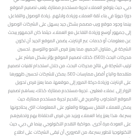
دبي، حيث يتوقع العملاء تجربة مستخدم ممتازة، يلعب تصميم الموقع
دورًا حيويًا في بناء ثقة العملاء وزيادة ولائهم. .زيادة الوصول والتفاعل:
بينما وجود موقع ويب مصمم بشكل جيد يسهل على الشركات الوصول
إلى جمهور أوسع وزيادة التفاعل مع العملاء. حيثما كان الجمهور يبحث
عن معلومات أو خدمات عبر الإنترنت، يضمن الموقع الجيد أن تكون
الشركة في متناول الجميع، مما يعزز فرص النمو والتوسع. .تحسين
محركات البحث (SEO): كذلك تصميم الموقع يؤثر بشكل مباشر على
ترتيب الشركة في نتائج محركات البحث. من خلال استخدام تقنيات تصميم
متقدمة واتباع أفضل ممارسات SEO، يمكن للشركات تحسين ظهورها
على الإنترنت وزيادة حركة المرور إلى موقعها، مما يعزز فرص تحويل
الزوار إلى عملاء فعليين. .تجربة مستخدم ممتازة: كذلك، يساهم تصميم
الموقع المتجاوب والمريح في تقديم تجربة مستخدم ممتازة، حيث
يمكن للعملاء التنقل بسهولة والعثور على المعلومات التي يحتاجونها
بسرعة. هذا يعزز رضا العملاء ويزيد من فرص الاحتفاظ بهم وتحفيزهم
على العودة مرة أخرى. .مواكبة التقدم التكنولوجي بينما في دبي، حيث
التكنولوجيا تتطور بسرعة، من الضروري أن تبقى الشركات على اطلاع