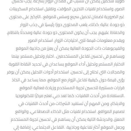
طويلاً للتحميل يمكن أن تتسبب في فقدان الزوار بسرعة. يجب تحسين
الصور، واستخدام تقنيات التخزين المؤقت، وتقليل استخدام السكريبتات
غير الضرورية لضمان تحميل سريع وسلس للموقع. .التركيز على محتوى
ذو جودة عالية: كذلك، يلعب المحتوى دورًا رئيسيًا في جذب الزوار
والحفاظ عليهم. يجب أن يكون المحتوى ذو جودة عالية ومحدثًا بانتظام،
ويقدم معلومات قيمة تلبي احتياجات الزوار. استخدام الصور
والفيديوهات ذات الجودة العالية يمكن أن يعزز من جاذبية الموقع
ويساهم في تحسين تفاعل المستخدمين. .اختبار وتحليل مستمر: بينما
الاختبار المستمر وتحليل أداء الموقع يساعدان في تحديد النقاط القوية
والمجالات التي تحتاج إلى تحسين. استخدام أدوات التحليل يمكن أن يوفر
رؤى قيمة حول كيفية تفاعل الزوار مع الموقع، مما يساعد في اتخاذ
قرارات مستنيرة لتحسين تجربة المستخدم وزيادة فعالية الموقع.
.الاستفادة من أحدث التقنيات: كما تعد دبي تعتبر مركزًا للتكنولوجيا
والابتكار، ومن المهم أن تستفيد الشركات من أحدث التقنيات في
تصميم المواقع. استخدام تقنيات مثل الذكاء الاصطناعي، والواقع
المعزز، والدردشة الآلية يمكن أن يساهم في تحسين تجربة المستخدم
وجعل الموقع أكثر تفاعلية وجاذبية. .التفاعل الاجتماعي: إضافة إلي