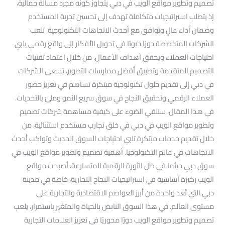
تصميم وتطوير مواقع الويب في دبي يتجاوز كونه مجرد مسألة جمالية،
إذ يتطلب استراتيجيات متكاملة تهدف إلى تحسين تجربة المستخدم
وضمان أداء عالٍ وتوافق مع أحدث الاتجاهات التكنولوجية. تلعب
الشركات المتخصصة دورًا حيويًا في تحويل الأفكار إلى واقع رقمي يلبي
احتياجات العملاء ويحقق أهداف الأعمال. من خلال اعتماد تقنيات
التصميم المتقدمة وتطبيق أفضل ممارسات التطوير، تسعى الشركات
في دبي إلى تقديم حلول تكنولوجية مبتكرة تساهم في تعزيز حضور
العملاء الرقمي وتحقيق النجاح في سوق سريع النمو وملئ بالتحديات.
في هذا المقال، سنلقي الضوء على كيفية مساهمة شركات تصميم
وتطوير مواقع الويب في دبي في خلق تجارب مستخدم استثنائية، من
خلال تقديم خدمات مبتكرة تلبي احتياجات السوق الحديث وتواكب أحدث
الاتجاهات في عالم التكنولوجيا. أهمية تصميم وتطوير مواقع الويب في
سوق دبي حيثما في ظل الثورة الرقمية المتسارعة، أصبحت مواقع
الويب ركيزة أساسية في استراتيجيات النجاح التجارية، خاصة في مدينة
دبي التي تُعد واحدة من أبرز العواصم الاقتصادية والتجارية على
مستوى العالم. في هذا السوق النابض بالحياة والمتغير باستمرار، يلعب
تصميم وتطوير مواقع الويب دورًا محوريًا في تعزيز العلامات التجارية