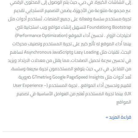
إلى الشاشات الكبيرة. في دبي، حيث يتم الوصول إلى المحتوى الرقمي
عبر مجموعة متنوعة من الأجهزة، يضمن التصميم الاستجابي تقديم
تجربة مستخدم سلسة وفعالة على جميع المنصات. تُستخدم أدوات مثل
Bootstrap وFoundation لتسهيل إنشاء مواقع ويب استجابية تلبي
احتياجات الزوار. . تحسين أداء الموقع (Performance Optimization):
بينما أداء الموقع له تأثير كبير على تجربة المستخدم وتصنيف محركات
البحث. تقنيات مثل Lazy Loading وAsynchronous JavaScript تساهم
في تحسين سرعة تحميل الصفحات، مما يقلل من معدلات الارتداد ويزيد
من التفاعل. في دبي، حيث يتوقع المستخدمون تجربة سريعة وسلسة،
تُعد أدوات مثل Google PageSpeed Insights وGTmetrix ضرورية
لتقييم وتحسين أداء المواقع. . تجربة المستخدم (User Experience –
UX): بينما تجربة المستخدم تُعتبر من العوامل الأساسية في تصميم
المواقع
قراءة المزيد »