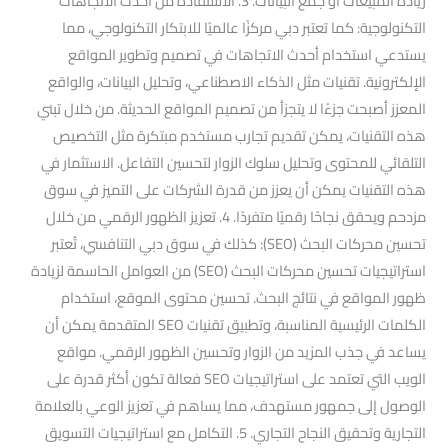
زيادة المبيعات أو جمع البيانات. 3. الاستفادة من أحدث الاتجاهات
التكنولوجية: كما تعتبر دبي مركزًا عالميًا للابتكار التكنولوجي، مما
يستدعي استخدام أحدث الاتجاهات في تصميم وتطوير المواقع
الإلكترونية. تقنيات مثل الذكاء الاصطناعي، وتحليل البيانات، والواقع
المعزز أصبحت جزءًا لا يتجزأ من تصميم المواقع الحديثة. من خلال تبني
هذه التقنيات، يمكن تقديم تجارب مستخدم مبتكرة مثل التخصيص
التلقائي للمحتوى وتحليل سلوك الزوار لتحسين التفاعل. الاستثمار في
هذه التقنيات يمكن أن يعزز من قدرة الشركات على التميز في سوق
مزدحم ويحقق نجاحًا رقميًا متفردًا. 4. تعزيز الظهور الرقمي من خلال
تحسين محركات البحث (SEO): كذلك في سوق دبي التنافسي، تُعتبر
استراتيجيات تحسين محركات البحث (SEO) من العوامل الحاسمة لزيادة
ظهور المواقع في نتائج البحث. تحسين محتوى الموقع، استخدام
الكلمات الرئيسية المناسبة، وتطبيق تقنيات SEO المتقدمة يمكن أن
يساعد في جذب المزيد من الزوار وتحسين الظهور الرقمي. مواقع
الويب التي تعتمد على استراتيجيات SEO فعالة تكون أكثر قدرة على
الوصول إلى جمهور مستهدف، مما يساهم في تعزيز الوعي بالعلامة
التجارية وتحقيق النجاح التجاري. 5. التكامل مع استراتيجيات التسويق