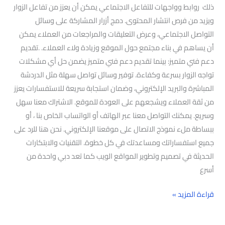
ذلك روابط وواجهات للتفاعل الاجتماعي يمكن أن يعزز من تفاعل الزوار
ويزيد من فرص انتشار المحتوى. دمج أزرار المشاركة على وسائل
التواصل الاجتماعي، وعرض التعليقات والمراجعات من العملاء يمكن
أن يساهم في بناء مجتمع حول الموقع وزيادة ولاء العملاء. .تقديم
دعم فني متميز: بينما تقديم دعم فني متميز يضمن حل أي مشكلات
تواجه الزوار بسرعة وكفاءة. توفير وسائل تواصل سهلة مثل الدردشة
المباشرة والبريد الإلكتروني، وضمان استجابة سريعة للاستفسارات يعزز
من ثقة العملاء ويشجعهم على العودة للموقع. الاشتراك معنا سهل
وسريع. يمكنك التواصل معنا عبر الهاتف أو الواتساب الخاص بنا ، أو
ببساطة ملء نموذج الاتصال على موقعنا الإلكتروني. نحن هنا للرد على
جميع استفساراتك ومساعدتك في كل خطوة. التقنيات والابتكارات
الحديثة في تصميم وتطوير المواقع الويب كما تعد دبي واحدة من
أسرع
قراءة المزيد »