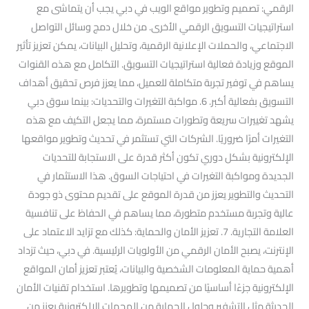
الرقمي: تصميم وتطوير مواقع الويب في دبي يجب أن يتماشى مع
استراتيجيات التسويق الرقمي الأخرى. من خلال دمج وسائل التواصل
الاجتماعي، والحملات الإعلانية الرقمية، وتحليل البيانات، يمكن تعزيز تأثير
الموقع وزيادة فعالية استراتيجيات التسويق. التكامل مع هذه القنوات
يساهم في توفير تجربة متكاملة للعميل، مما يعزز فرص تحقيق أهداف
التسويق بفعالية أكبر. 6. مواكبة التغيرات والتحديات: بينما سوق دبي
يشهد تغييرات سريعة وتطورات مستمرة، مما يجعل التكيف مع هذه
التغيرات أمرًا ضروريًا. الشركات التي تستثمر في تحديث وتطوير مواقعها
الإلكترونية بشكل دوري تكون أكثر قدرة على الاستجابة للتحديات
الجديدة ومواكبة التغيرات في احتياجات السوق. هذا الاستثمار في
التحديث والتطوير يعزز من قدرة الموقع على تقديم محتوى ذو جودة
عالية وتجربة مستخدم متطورة، مما يساهم في الحفاظ على تنافسية
العلامة التجارية. 7. تعزيز الأمان والحماية: كذلك مع تزايد الاعتماد على
الإنترنت، يصبح الأمان الرقمي من الأولويات الرئيسية. في دبي، حيث تزداد
أهمية حماية المعلومات الشخصية والبيانات، يُعتبر تعزيز أمان المواقع
الإلكترونية جزءًا أساسيًا من تصميمها وتطويرها. استخدام تقنيات الأمان
الحديثة مثل التشفير وحلول الحماية من الهجمات الإلكترونية يعزز من