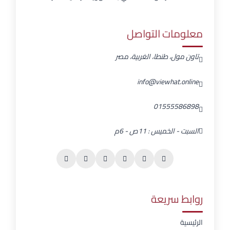
معلومات التواصل
تاون مول، طنطا، الغربية، مصر
info@viewhat.online
01555586898
السبت - الخميس : 11ص - 6م
روابط سريعة
الرئيسية