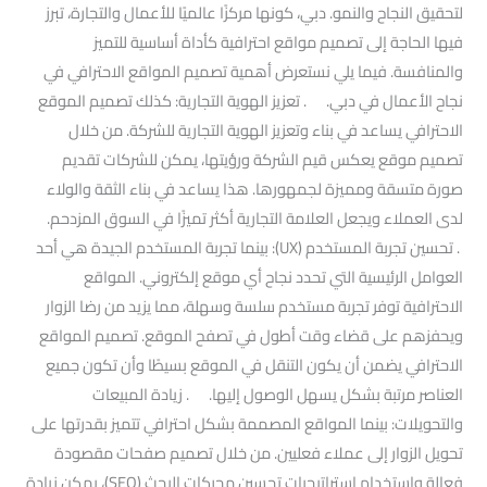
لتحقيق النجاح والنمو. دبي، كونها مركزًا عالميًا للأعمال والتجارة، تبرز
فيها الحاجة إلى تصميم مواقع احترافية كأداة أساسية للتميز
والمنافسة. فيما يلي نستعرض أهمية تصميم المواقع الاحترافي في
نجاح الأعمال في دبي. . تعزيز الهوية التجارية: كذلك تصميم الموقع
الاحترافي يساعد في بناء وتعزيز الهوية التجارية للشركة. من خلال
تصميم موقع يعكس قيم الشركة ورؤيتها، يمكن للشركات تقديم
صورة متسقة ومميزة لجمهورها. هذا يساعد في بناء الثقة والولاء
لدى العملاء ويجعل العلامة التجارية أكثر تميزًا في السوق المزدحم.
. تحسين تجربة المستخدم (UX): بينما تجربة المستخدم الجيدة هي أحد
العوامل الرئيسية التي تحدد نجاح أي موقع إلكتروني. المواقع
الاحترافية توفر تجربة مستخدم سلسة وسهلة، مما يزيد من رضا الزوار
ويحفزهم على قضاء وقت أطول في تصفح الموقع. تصميم المواقع
الاحترافي يضمن أن يكون التنقل في الموقع بسيطًا وأن تكون جميع
العناصر مرتبة بشكل يسهل الوصول إليها. . زيادة المبيعات
والتحويلات: بينما المواقع المصممة بشكل احترافي تتميز بقدرتها على
تحويل الزوار إلى عملاء فعليين. من خلال تصميم صفحات مقصودة
فعالة واستخدام استراتيجيات تحسين محركات البحث (SEO)، يمكن زيادة