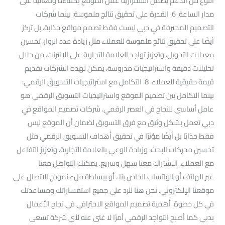
النوع من الدعم يضمن استمرارية عمل الموقع بكفاءة وفعالية على
مدار الساعة. 6. القدرة على تحقيق نتائج ملموسة: بينما شركات
التصميم المحترفة في دبي ليست فقط تصمم مواقع جذابة، بل تركز
أيضًا على تحقيق نتائج ملموسة للعملاء مثل زيادة عدد الزوار، تحسين
معدلات التحويل، وتعزيز تواجد العلامة التجارية على الإنترنت. من خلال
تحليلات دقيقة واستراتيجيات مدروسة، يمكن لهذه الشركات تقديم
قيمة حقيقية للعملاء. 8. التكامل مع استراتيجيات التسويق الرقمي:
بينما التكامل بين تصميم الموقع واستراتيجيات التسويق الرقمي هو
عامل أساسي للنجاح في العصر الرقمي. شركات تصميم المواقع في
دبي تعمل بشكل وثيق مع فرق التسويق لضمان أن الموقع ليس
فقط جذابًا بل أيضًا مؤثرًا في تحقيق أهداف التسويق الرقمي مثل
تحسين محركات البحث، وزيادة الوعي بالعلامة التجارية، وتعزيز التفاعل
مع العملاء. الاشتراك معنا سهل وسريع. يمكنك التواصل معنا
عبر الهاتف أو الواتساب الخاص بنا ، أو ببساطة ملء نموذج الاتصال على
موقعنا الإلكتروني. نحن هنا للرد على جميع استفساراتك ومساعدتك
في كل خطوة. أهمية تصميم المواقع الاحترافي في نجاح الأعمال
بدبي كما أصبح التواجد الرقمي أمرًا لا غنى عنه لأي شركة تسعى