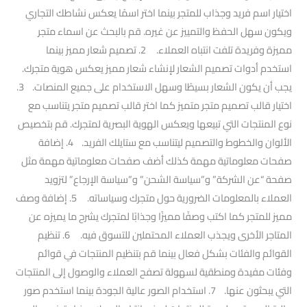
اختيار اسم فريد وجذاب للمتجر بينما اختر اسمًا يعكس نشاطك التجاري
ويكون سهل الحفظ والتمييز عن غيره. قم بالبحث عن اسماء متجر
مميزة وفريدة تلفت انتباه العملاء. 2. تصميم شعار مميز بينما
استخدم أدوات تصميم الشعار لإنشاء شعار مميز يعكس هوية متجرك.
يجب أن يكون الشعار بسيطًا وسهل الاستخدام على جميع المنصات. 3.
اختيار قالب تصميم متجر متميز كما اختر قالب تصميم متجر يتناسب مع
نوع المنتجات التي تبيعها ويعكس الهوية البصرية لمتجرك. قم بتخصيص
الألوان والخطوط والتصميم ليتناسب مع ستايلك الفريد. 4. إضافة
صفحات معلوماتية مهمة كذلك أضف صفحات معلوماتية مهمة مثل
صفحة “عن الشركة” و”سياسة الشحن” و”سياسة الإرجاع” لتزويد
العملاء بالمعلومات الضرورية حول متجرك وسياساته. 5. إضافة وصف
مميز للمتجر كما اكتب وصفًا مميزًا وجذابًا لمتجرك يشرح ما يميزه عن
المتاجر الأخرى ويجذب العملاء المحتملين للتسوق فيه. 6. تنظيم
القوائم والفئات بشكل فعال بينما قم بتنظيم المنتجات في قوائم
وفئات مفيدة ومنطقية لسهولة تصفح العملاء والوصول إلى المنتجات
التي يبحثون عنها. 7. استخدام الصور عالية الجودة بينما استخدم صور