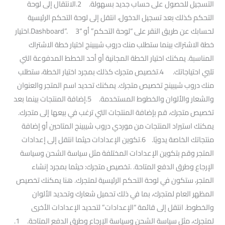
التسجيل للحصول على حساب جديد بسهولة. 2.الانتقال إلى لوحة
التحكم كذلك بعد تسجيل الدخول، انتقل إلى لوحة التحكم الرئيسية
لحسابك عن طريق النقر على “لوحة التحكم” أو “Dashboard”. 3.اختيار
خطة الاشتراك بينما ستطلب منك دروب شيبينج اختيار خطة الاشتراك
المناسبة. يمكنك اختيار الخطة المجانية أو أحد الخطط المدفوعة التي
تلبي احتياجاتك. 4.تخصيص متجرك كذلك بمجرد اختيار الخطة، ستطلب
منك دروب شيبينج تخصيص متجرك. يمكنك تحديد اسم المتجر والعنوان
والشعار والألوان والخطوط المستخدمة. 5.إضافة المنتجات بينما بعد
تخصيص متجرك، قم بإضافة المنتجات التي ترغب في بيعها إلى متجرك.
يمكنك استيراد المنتجات من موردي دروب شيبينج المتاحين أو إضافة
منتجاتك الخاصة يدويًا. 6.تكوين الإعدادات حيثما انتقل إلى إعدادات
المتجر وقم بتكوين الإعدادات المختلفة مثل سياسة الشحن وسياسة
الإرجاع وطرق الدفع المتاحة. .تخصيص متجرك: حيثما بمجرد إنشاء
المتجر، ستكون في لوحة التحكم الرئيسية لمتجرك. هنا يمكنك تخصيص
المظهر العام لمتجرك، بما في ذلك تحميل شعارك وتحديد الألوان
والخطوط. انتقل إلى قائمة “الإعدادات” لتحديد الإعدادات الأخرى
لمتجرك، مثل سياسة الشحن وسياسة الإرجاع وطرق الدفع المتاحة. 1.