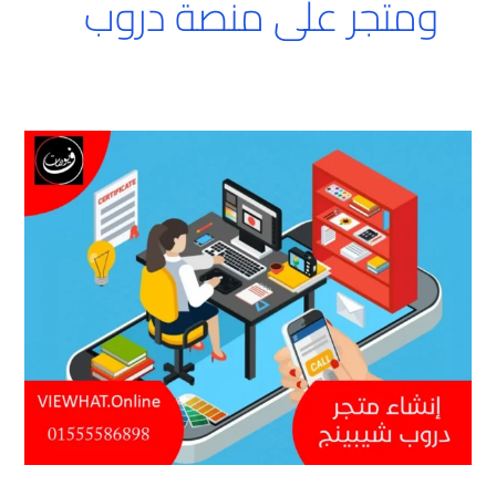
ومتجر على منصة دروب
إنشاء
متجر
دروب
شيبينج