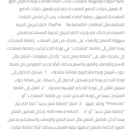
عالية الجودة وملهمة للمنتجات لجذب انتباه العملاء وزيادة فرص البيع.
8. تفعيل خيارات الدفع المتعددة كما قم بتفعيل خيارات الدفع
المتعددة لتسهيل عملية الشراء للعملاء. يجب أن تشمل الخيارات
الشائعة مثل البطاقات الائتمانية وPayPal. 9. اختبار تجريبي لتجربة
المستخدم كذلك قم بإجراء اختبار تجريبي لتجربة المستخدم لضمان
سهولة التصفح والشراء على متجرك من قبل العملاء. .إضافة المنتجات:
بينما انتقل إلى قائمة “المنتجات” في لوحة التحكم لبدء إضافة المنتجات
إلى متجرك.انقر على “إضافة منتج جديد” وأدخل معلومات المنتج مثل
الاسم والوصف والصور والسعر.يمكنك أيضًا تحديد الموردين من منصة
دروب شيبينج وربط منتجاتهم مباشرة بمتجرك. 1. تسجيل الدخول إلى
لوحة التحكم بينما قم بتسجيل الدخول إلى حسابك على منصة دروب
شيبينج.انتقل إلى لوحة التحكم الرئيسية لمتجرك. 2. انتقل إلى قائمة
المنتجات بينما في لوحة التحكم، ابحث عن قائمة “المنتجات” أو
“Products” وانقر عليها. 3. اختيار “إضافة منتج جديد” كما اختر خيار
“إضافة منتج جديد” أو “Add new product”. 4. إدخال تفاصيل المنتج
بينما أدخل تفاصيل المنتج مثل اسم المنتج والوصف والسعر.قم بتحميل
الصور الخاصة بالمنتج لجعلها مرئية للعملاء.يمكنك أيضًا إضافة خيارات