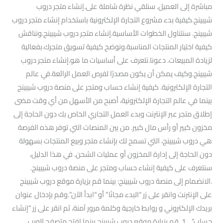
مباشرة إلى العميل. سنلقي نظرة شاملة على.إنشاء متجر دروب
شيبينج.كيفية بدء مشروع التجارة الإلكترونية باستخدام إنشاء متجر دروب
شيبينج. سنتناول الخطوات الأساسية.إنشاء متجر دروب شيبينج.ونناقش
كيفية اختيار المنتجات المناسبة.ونوضح كيفية تسويق متجرك.بفعالية
لزيادة المبيعات. دعونا.نتعرف على أساسيات ما هو.إنشاء متجر دروب
شيبينج.وكيف يمكن أن يكون مصدرًا لفرص العمل الرائعة.في عالم
التجارة الإلكترونية. كيفية إنشاء حساب ومتجر على منصة دروب شيبينج
بينما في عالم التجارة الإلكترونية، أصبح من الأسهل من أي وقت مضى
إطلاق متجر عبر الإنترنت وبدء العمل التجاري الخاص بك دون الحاجة إلى
مخزون كبير أو رأس مال كبير. من بين المنصات التي توفر هذه الفرصة
هي دروب شيبينج، التي تسمح لك بإنشاء متجر وبيع المنتجات بسهولة
دون الحاجة إلى إدارة المخزون أو عمليات الشحن. في هذا الدليل،
سنتعرف على كيفية إنشاء حساب ومتجر على منصة دروب شيبينج.
.الانضمام إلى منصة دروب شيبينج: بينما قم بزيارة موقع دروب شيبينج
على الإنترنت وانقر على زر “البدء مجانًا” أو “ابدأ الآن”.وقم بإدخال عنوان
بريدك الإلكتروني و روابط خارجية وكلمة مرور آمنة، ثم انقر على زر “إنشاء
حساب”. 1. قم بزيارة موقع دروب شيبينج بينما افتح متصفح الويب