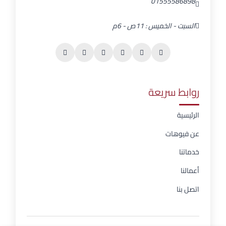
01555586898
السبت - الخميس : 11ص - 6م
روابط سريعة
الرئيسية
عن فيوهات
خدماتنا
أعمالنا
اتصل بنا