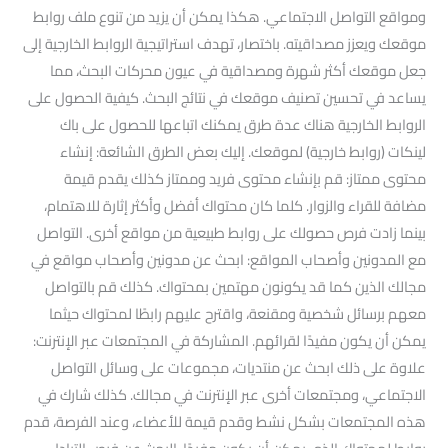
ومواقع التواصل الاجتماعي. هكذا يمكن أن يزيد من تنوع ملف روابط
موقعك ويعزز مصداقيته. باختصار، تهدف استراتيجية الروابط الخارجية إلى
جعل موقعك أكثر شهرة ومصداقية في عيون محركات البحث، مما
يساعد في تحسين تصنيف موقعك في نتائج البحث. كيفية الحصول على
الروابط الخارجية هناك عدة طرق يمكنك اتباعها للحصول على باك
لينكات (روابط خارجية) لموقعك. إليك بعض الطرق الشائعة: إنشاء
محتوى ممتاز: قم بإنشاء محتوى فريد وممتاز كذلك يقدم قيمة
مضافة للقراء والزوار. كلما كان محتواك أفضل وأكثر إثارة للاهتمام،
بينما زادت فرص حصولك على روابط طبيعية من مواقع أخرى. التواصل
مع المدونين وأصحاب المواقع: ابحث عن مدونين وأصحاب مواقع في
مجالك الذين كما قد يكونون مهتمين بمحتواك. كذلك قم بالتواصل
معهم برسائل شخصية ومقنعة، واقترح عليهم رابطًا لمحتواك حيثما
يمكن أن يكون مفيدًا لقرائهم. المشاركة في المجتمعات عبر الإنترنت:
علاوة على ذلك ابحث عن منتديات، مجموعات على وسائل التواصل
الاجتماعي، ومجتمعات أخرى عبر الإنترنت في مجالك. كذلك شارك في
هذه المجتمعات بشكل نشط وقدم قيمة للأعضاء، وعند الفرصة، قدم