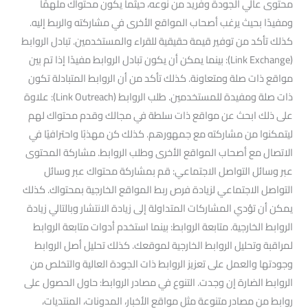
محتوى عالي الجودة وفريد من نوعه، حيثما يكون محتواك ملهمًا
ومفيدًا بحيث يرغب أصحاب المواقع الأخرى في مشاركته والربط إليه.
كذلك تأكد من توفير قيمة حقيقية للقراء والمستخدمين. تبادل الروابط
(Link Exchange): بينما يمكن أن يكون تبادل الروابط مفيدًا إذا تم بين
مواقع ذات صلة ومتعاونة. كذلك تأكد من أن الروابط المتبادلة تكون
ذات صلة ومفيدة للمستخدمين. طلب الروابط (Link Outreach): علاوة
على ذلك ابحث عن مواقع ذات سلطة في مجالك وقدم محتواك لهم
ليتمكنوا من مشاركته مع جمهورهم. كذلك كن مهذبًا واحترافيًا في
الاتصال مع أصحاب المواقع الأخرى وطلب الروابط. مشاركة المحتوى
عبر وسائل التواصل الاجتماعي: قم بمشاركة محتواك عبر وسائل
التواصل الاجتماعي لزيادة فرص ربط المواقع الخارجية بمحتواك. كذلك
يمكن أن تؤدي المشاركات المتداولة إلى زيادة الانتشار وبالتالي زيادة
الروابط الخارجية. متابعة الروابط: بينما استخدم أدوات متابعة الروابط
لمراقبة وتحليل الروابط الخارجية لموقعك. كذلك تحليل أصل الروابط
وجودتها والعمل على تعزيز الروابط ذات الجودة العالية والتخلص من
الروابط الضارة إن وجدت. التنوع في مصادر الروابط: حاول الحصول على
روابط من مصادر متنوعة مثل مواقع الأخبار، المدونات، المنتديات،