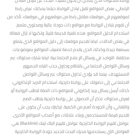
روابط لمحتواك الذي يمكن أن يكون مفيدًا. البحث عن فرص التبادل
الرابطي: بعض المواقع تقبل تبادل الروابط، حيثما يمكنك عرض رابط
لموقعهم في موقعك مقابل رابط من موقعهم في موقعك. تأكد من
أن تقوم بتبادل الروابط مع مواقع ذات جودة عالية ومحتوى متميز.
استخدام الدليل المواقع: هذه تقنية قديمة قليلاً ولكنها لا تزال فعالة
في بعض الحالات. ايضا تقديم موقعك إلى دليل المواقع الذي يتمتع
بسمعة جيدة وكذلك الذى يقدم خدمة تصنيف المواقع بموضوعات
مختلفة. التواجد في وسائل الإعلام الاجتماعية: ايضا شارك محتواك عبر
وسائل التواصل الاجتماعي بانتظام وحاول جذب انتباه الجمهور
المستهدف. بينما قد يؤدي تداول محتواك عبر وسائل التواصل
الاجتماعي إلى حصولك على روابط خارجية. استخدام البريد الإلكتروني:
كذلك أرسل رسائل بريد إلكتروني للمواقع ذات الصلة لتطلب الروابط أو
لعرض محتواك. تذكر أن الحصول على روابط خارجية يتطلب الصبر
والتفاني، وأن الجودة أهم من الكمية. تركيزك يجب أن يكون على
تقديم قيمة للمستخدمين وبناء علاقات مع أصحاب المواقع الأخرى.
عوامل تقييم الروابط الخارجية عوامل تقييم الباك لينك (Backlink) هي
العوامل التي يستخدمها محرك البحث لتحديد جودة الروابط الخارجية