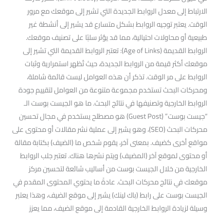
الارتباط إلى معدل الروابط الجديدة التي تشير إلى موقعك مع مرور
الوقت. يعتبر توجيه الروابط بشكل متسارع قد يشير إلى أنشطة غير
طبيعية أو محاولات احتيالية، مما قد يؤثر سلبًا على تصنيف موقعك.
الروابط القديمة (Age of Links): تعتبر الروابط القديمة التي تشير إلى
موقعك أكثر قيمة من الروابط الجديدة، حيث تُظهر استمرارية وثبات
الروابط على مر الوقت. تذكر أن هذه العوامل ليست قائمة شاملة،
ومحركات البحث تستخدم مجموعة متنوعة من العوامل لتقييم جودة
الروابط الخارجية وتصنيفها في نتائج البحث. ما هو الجيست بوست الـ
“جيست بوست” (Guest Post) هو مصطلح يستخدم في مجال تحسين
محركات البحث (SEO)، وهو يشير إلى عملية نشر مقالات أو محتوى على
مواقع أخرى كضيف. بمعنى آخر، يقوم شخص ما (الضيف) بكتابة مقالة
أو محتوى لموقع آخر (المضيف) ويتم نشرها هناك. تعتبر جلب الروابط
الخارجية من خلال الجيست بوست من أساليب شائعة لتحسين مركز
موقعك في نتائج محركات البحث. عادةً ما يحتوي المحتوى المقدم في
الجيست بوست على رابط (باك لينك) يشير إلى موقع الضيف، وهذا يعتبر
وسيلة لزيادة الروابط الخارجية القادمة إلى موقع الضيف، مما يعزز