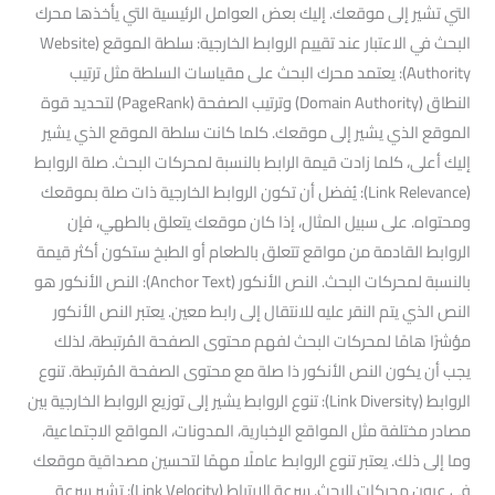
التي تشير إلى موقعك. إليك بعض العوامل الرئيسية التي يأخذها محرك
البحث في الاعتبار عند تقييم الروابط الخارجية: سلطة الموقع (Website
Authority): يعتمد محرك البحث على مقياسات السلطة مثل ترتيب
النطاق (Domain Authority) وترتيب الصفحة (PageRank) لتحديد قوة
الموقع الذي يشير إلى موقعك. كلما كانت سلطة الموقع الذي يشير
إليك أعلى، كلما زادت قيمة الرابط بالنسبة لمحركات البحث. صلة الروابط
(Link Relevance): يُفضل أن تكون الروابط الخارجية ذات صلة بموقعك
ومحتواه. على سبيل المثال، إذا كان موقعك يتعلق بالطهي، فإن
الروابط القادمة من مواقع تتعلق بالطعام أو الطبخ ستكون أكثر قيمة
بالنسبة لمحركات البحث. النص الأنكور (Anchor Text): النص الأنكور هو
النص الذي يتم النقر عليه للانتقال إلى رابط معين. يعتبر النص الأنكور
مؤشرًا هامًا لمحركات البحث لفهم محتوى الصفحة المُرتبطة، لذلك
يجب أن يكون النص الأنكور ذا صلة مع محتوى الصفحة المُرتبطة. تنوع
الروابط (Link Diversity): تنوع الروابط يشير إلى توزيع الروابط الخارجية بين
مصادر مختلفة مثل المواقع الإخبارية، المدونات، المواقع الاجتماعية،
وما إلى ذلك. يعتبر تنوع الروابط عاملًا مهمًا لتحسين مصداقية موقعك
في عيون محركات البحث. سرعة الارتباط (Link Velocity): تشير سرعة