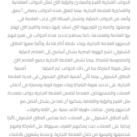
الجوانب الفكرية القيم والمبادئ والرؤية التي تمثل الجوانب العقلانية
والتفكيرية للعلامة التجارية. بينما تتعلق هذه الجوانب بمعاني أعمق
وأبعد من الجوانب المرئية، وتشمل الرسالة التي ترغب العلامة في
توصيلها. والمبادئ التوجيهية التي تستند إليها، حيثما والقيم التي تهتم
بها العلامة وتعتمدها. كما يساهم تحديد هذه الجوانب في تعزيز فهم
الجمهور للعلامة التجارية، وبناء علاقة أكثر تفاعلًا وتأثيرًا معها النطاق
الشمولي: تشير الهوية البصرية بشكل أساسي إلى العناصر المرئية
والملموسة للشركة. بينما تشمل العلامة التجارية جميع العناصر التي
تمثل هوية الشركة بما في ذلك الجوانب غير المرئية. .أهمية
النطاق الشمولي: بينما تأتي أهمية النطاق الشمولي في قدرة العلامة
التجارية على تحديد هوية الشركة وبناء صورة قوية ومميزة في أذهان
العملاء والمستهلكين. فعندما تتضمن العلامة التجارية جوانب متعددة
مثل القيم والرؤية والثقافة، يمكنها أن تتفاعل بشكل أفضل مع
الجمهور وتبني علاقات طويلة الأمد مبنية على الثقة والولاء.
.تأثير النطاق الشمولي على العملاء: كما يعكس النطاق الشمولي تأثيرًا
إيجابيًا على العملاء، حيث يمكنهم التعرف بسهولة على الشركة وفهم
شخصيتها وقيمها من خلال العلامة التجارية. وعندما يشعرون بالانتماء