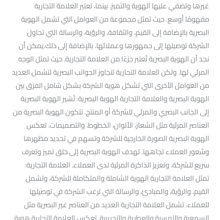
غيرها وتضفي عليها الهوية والتميز. بينما، تعتبر العلامة التجارية
مفهومًا أوسع. حيث تمثل مجموعة من العوامل التي تشمل الهوية
البصرية بالإضافة إلى القيم، والثقافة، والرؤية، والرسالة التي تحاول
الشركة توصيلها إلى جمهورها وعملائها. بالإضافة إلى ذلك.يمكن أن
نجد أن الهوية البصرية تُعتبر جزءًا من العلامة التجارية. حيث تمثل الوجه
المرئي لها. ولكن العلامة التجارية تتجاوز الجوانب البصرية لتشمل العديد
من العوامل الأخرى التي تشكل هوية الشركة بشكل شامل الفرق بين
الهوية البصرية والعلامة التجارية الهوية البصرية: تُشير الهوية البصرية
إلى الجانب البصري والمرئي للشركة أو المنتج. تتكون الهوية البصرية من
العناصر المرئية مثل الشعار، الألوان، الخطوط، والتصميمات. تعكس
الهوية البصرية الصورة الخارجية للشركة وتسهم في تحديد مظهرها
وشعور العملاء تجاهها. تهدف الهوية البصرية إلى خلق تميز وتعرف
سريع للشركة، وتعزيز الذاكرة المرئية لدى العملاء. العلامة التجارية:
تمثل العلامة التجارية الهوية الشاملة والمتكاملة للشركة، وتشمل
القيم، والرؤية، والمبادئ، والرسالة التي ترغب الشركة في توصيلها
للعملاء. تشمل العلامة التجارية العديد من العناصر غير البصرية مثل
السمعية واللمسية والعطرية والتجريبية. تعكس العلامة التجارية هوية