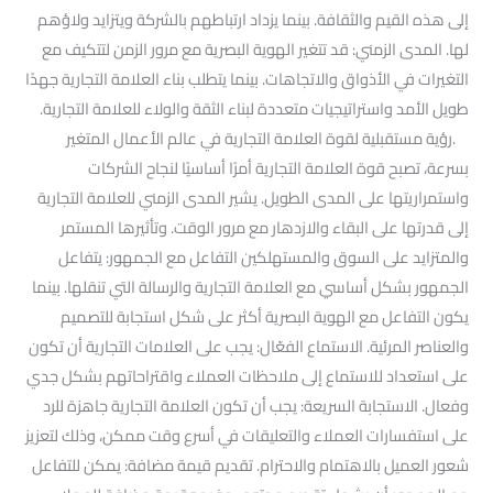
إلى هذه القيم والثقافة. بينما يزداد ارتباطهم بالشركة ويتزايد ولاؤهم
لها. المدى الزمني: قد تتغير الهوية البصرية مع مرور الزمن لتتكيف مع
التغيرات في الأذواق والاتجاهات. بينما يتطلب بناء العلامة التجارية جهدًا
طويل الأمد واستراتيجيات متعددة لبناء الثقة والولاء للعلامة التجارية.
.رؤية مستقبلية لقوة العلامة التجارية في عالم الأعمال المتغير
بسرعة، تصبح قوة العلامة التجارية أمرًا أساسيًا لنجاح الشركات
واستمراريتها على المدى الطويل. يشير المدى الزمني للعلامة التجارية
إلى قدرتها على البقاء والازدهار مع مرور الوقت. وتأثيرها المستمر
والمتزايد على السوق والمستهلكين التفاعل مع الجمهور: يتفاعل
الجمهور بشكل أساسي مع العلامة التجارية والرسالة التي تنقلها. بينما
يكون التفاعل مع الهوية البصرية أكثر على شكل استجابة للتصميم
والعناصر المرئية. الاستماع الفعّال: يجب على العلامات التجارية أن تكون
على استعداد للاستماع إلى ملاحظات العملاء واقتراحاتهم بشكل جدي
وفعال. الاستجابة السريعة: يجب أن تكون العلامة التجارية جاهزة للرد
على استفسارات العملاء والتعليقات في أسرع وقت ممكن، وذلك لتعزيز
شعور العميل بالاهتمام والاحترام. تقديم قيمة مضافة: يمكن للتفاعل