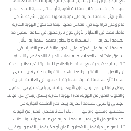
مع الجمهور أن يشمل تقديم محتوى مفيد وقيمة مضافة للعملاء،
سواء كان ذلك من خلال مقالات تثقيفية أو نصائح عملية المدى العام
للتأثير: تؤثر العلامة التجارية على كيفية تصور الجمهور للشركة بشكل
عام وعلى قراراتهم في التفاعل معها. بينما قد تكون الهوية البصرية
عاملًا فقط في الانطباع الأولي دون تأثير عميق في علاقة العميل مع
العلامة التجارية. .الاستمرارية والتطور: تعتمد استمرارية التأثير
للعلامة التجارية على قدرتها على التطور والتكيف مع التغيرات في
السوق واحتياجات العملاء. فالعلامات التجارية الناجحة هي تلك التي
تبقى متجددة وحية، مع الاحتفاظ بالعناصر الأساسية التي جعلتها ناجحة
في الأصل. .الثقة والولاء: تساهم الثقة والولاء في تعزيز المدى
العام للتأثير للعلامة التجارية. عندما يثق الجمهور في العلامة التجارية
ويظل وفيًا لها عبر الزمن، فإن تأثيرها يزداد تدريجياً ويتعمق في العقول
والقلوب التعبير عن الهوية: تعبر الهوية البصرية بشكل رئيسي عن الجانب
الجمالي والمرئي للعلامة التجارية. بينما تعبر العلامة التجارية عن
شخصيتها وقيمها ورؤيتها .بناء التميز: يتضمن التعبير عن الهوية
تحديد العوامل التي تميز العلامة التجارية عن منافسيها، سواء كانت
تلك العوامل مرئية مثل الشعار والألوان أو فكرية مثل القيم والرؤية. إن