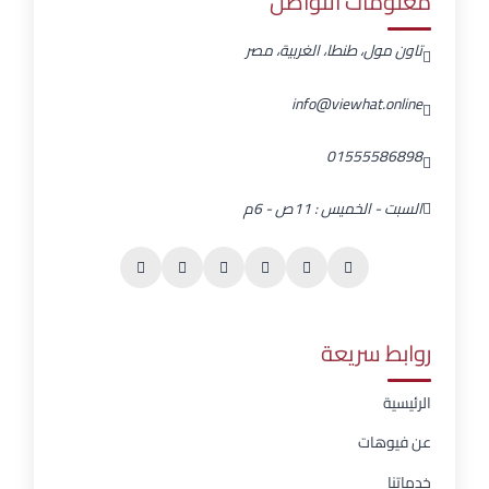
معلومات التواصل
تاون مول، طنطا، الغربية، مصر
info@viewhat.online
01555586898
السبت - الخميس : 11ص - 6م
روابط سريعة
الرئيسية
عن فيوهات
خدماتنا