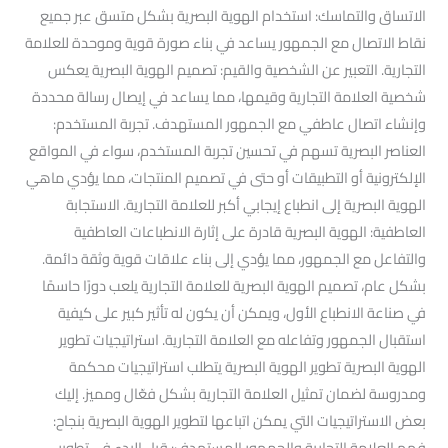
الاتساق والتماسك: استخدام الهوية البصرية بشكل متسق عبر جميع
نقاط الاتصال مع الجمهور يساعد في بناء صورة قوية وموحدة للعلامة
التجارية. التعبير عن الشخصية والقيم: تصميم الهوية البصرية يعكس
شخصية العلامة التجارية وقيمها، مما يساعد في إيصال رسالة محددة
وإنشاء اتصال عاطفي مع الجمهور المستهدف. تجربة المستخدم:
العناصر البصرية تسهم في تحسين تجربة المستخدم، سواء في المواقع
الإلكترونية أو التطبيقات أو حتى في تصميم المنتجات، مما يؤدي ماهي
الهوية البصرية إلى انطباع إيجابي أكبر للعلامة التجارية. الاستجابة
العاطفية: الهوية البصرية قادرة على إثارة الانطباعات العاطفية
والتفاعل مع الجمهور، مما يؤدي إلى بناء علاقات قوية وثقة دائمة.
بشكل عام، تصميم الهوية البصرية للعلامة التجارية يلعب دورًا حاسمًا
في صناعة الانطباع الأول، ويمكن أن يكون له تأثير كبير على كيفية
استقبال الجمهور وتفاعله مع العلامة التجارية. استراتيجيات تطوير
الهوية البصرية تطوير الهوية البصرية يتطلب استراتيجيات محكمة
ومدروسة لضمان تمثيل العلامة التجارية بشكل فعّال ومميز. إليك
بعض الاستراتيجيات التي يمكن اتباعها لتطوير الهوية البصرية بنجاح:
فهم العلامة التجارية والجمهور المستهدف: قبل البدء في تطوير