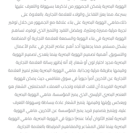
الهوية البصرية يتمكن الجمهور من تذكرها بسهولة والتعرف عليها
بسرعة، مما يعزز التفاعل والولاء للعلامة التجارية. بالعلاوة على
ذلك،ماهي الهوية البصرية على بناء علاقة مع الجمهور من خلال توفير
تجربة مرئية مميزة ومثيرة. وبفضل التفرد والتميز الذي توفره، تساهم
الهوية البصرية في بناء الهوية والسمعة للعلامة التجارية أو المنظمة
بشكل مستمر، مما يجعلها أحد أهم عناصر النجاح في عالم الأعمال
والتسويق. أهمية تصميم الهوية البصرية بينما يتعدى تصميم الهوية
البصرية مجرد اختيار لون أو شعار، إلا أنه يُظهر رسالة العلامة التجارية
وقيمها بطريقة مرئية وجذابة. ماهي الهوية البصرية يعتبر تمييز العلامة
التجارية عن الآخرين أمراً حيوياً في سوق متنافس، حيث يمكن للهوية
البصرية الفريدة أن تلفت الانتباه وتجذب العملاء المحتملين. الشعار هو
العنصر البصري الرئيسي الذي يميز المؤسسة. ماهي الهوية البصرية
ويعكس رؤيتها وقيمها. يتميز الشعار عادة ببساطة وسهولة التعرف
عليه، ويتميز بتصميم فريد يميز المؤسسة عن الآخرين. ماهي الهوية
البصرية تُعتبر الألوان أيضًا عنصرًا حيويًا في الهوية البصرية. ماهي الهوية
البصرية بينما تنقل المشاعر والمفاهيم المرتبطة بالعلامة التجارية.