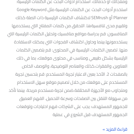
ومنتجاتك أو خدماتك. استخدام أدوات البحث عن الكلمات الرئيسية:
استخدم أدوات البحث عن الكلمات الرئيسية مثل Google Keyword
Planner أو SEMrush لاكتشاف الكلمات الرئيسية ذات الصلة كذلك
وتقييم مدى تنافسيةها. التحقق من كلمات المفتاح التي يستخدمها
المنافسون: قم بدراسة مواقع منافسيك وتحليل الكلمات الرئيسية التي
يستخدمونها.بينما وحاول اكتشاف الفجوات التي يمكنك الاستفادة
منها. تضمين الكلمات الرئيسية في المحتوى: قم بتضمين الكلمات
الرئيسية بشكل طبيعي ومناسب في محتوى موقعك، بما في ذلك
العناوين، والفقرات.كذلك والعناصر التوضيحية، والوصف الخاص
بالصفحات 2. الأخذ بعين الاعتبار تجربة المستخدم: قم بتحسين تجربة
المستخدم على موقعك من خلال تصميم موقع سهل الاستخدام
ومتجاوب مع الأجهزة المختلفة.ضمن تجربة مستخدم مريحة. بينما تأكد
من سهولة التنقل بين الصفحات وسرعة التحميل. الفهم العميق
للجمهور المستهدف: يجب على الشركات فهم احتياجات وتوقعات
الجمهور المستهدف قبل الشروع في عملية
قراءة المزيد »