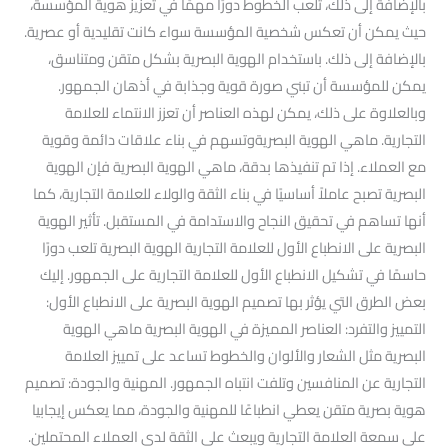
بالإضافة إلى ذلك، تلعب الخطوط دورًا مهمًا في تعزيز هوية المؤسسة،
حيث يمكن أن تعكس شخصية المؤسسة سواء كانت تقليدية أو عصرية.
بالإضافة إلى ذلك. باستخدام الهوية البصرية بشكل متقن ومتناسق،
يمكن للمؤسسة أن تبني صورة قوية وجذابة في أذهان الجمهور.
وبالعلاوة على ذلك، يمكن لهذه العناصر أن تعزز الانتماء للعلامة
التجارية. ماهي الهوية البصريةوتسهم في بناء علاقات دائمة وقوية
مع العملاء. إذا تم تنفيذها بدقة، ماهي الهوية البصرية فإن الهوية
البصرية تصبح عاملاً أساسيًا في بناء الثقة والولاء للعلامة التجارية، كما
أنها تساهم في تحقيق النجاح والاستدامة في المستقبل. تأثير الهوية
البصرية على الانطباع الأول للعلامة التجارية الهوية البصرية تلعب دورًا
حاسمًا في تشكيل الانطباع الأول للعلامة التجارية على الجمهور. إليك
بعض الطرق التي يؤثر بها تصميم الهوية البصرية على الانطباع الأول:
التمييز والتفرد: العناصر المميزة في الهوية البصرية ماهي الهوية
البصرية مثل الشعار والألوان والخطوط تساعد على تمييز العلامة
التجارية عن المنافسين وتلفت انتباه الجمهور. المهنية والجودة: تصميم
هوية بصرية متقن يعطي انطباعًا للمهنية والجودة، مما يعكس إيجابيا
على سمعة العلامة التجارية ويبعث على الثقة لدى العملاء المحتملين.