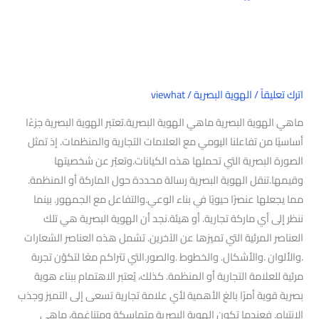
اترك تعليقاً
/
الهوية البصرية
/
viewhat
ماهي الهوية البصرية ماهي الهوية البصرية.تعتبر الهوية البصرية جزءًا
أساسيًا من تفاعلنا اليومي مع العلامات التجارية والمنظمات. إذ تمثل
الصورة البصرية التي تحملها هذه الكيانات.وتعبّر عن شخصيتها
وقيمها.تنقل الهوية البصرية رسالة محددة حول الماركة أو المنظمة.
مما يجعلها عنصرًا حيويًا في بناء الوعي.والتفاعل مع الجمهور. بينما
ننظر إلى أي ماركة تجارية. أو هيئة.نجد أن الهوية البصرية هي تلك
العناصر المرئية التي تميزها عن الآخرين. تشمل هذه العناصر الشعارات
.والألوان .والأشكال. والخطوط .والصور.التي تتراكم معًا لتكوّن تجربة
مرئية للعلامة التجارية أو المنظمة. كذلك، يُعتبر الاهتمام ببناء هوية
بصرية قوية أمرًا بالغ الأهمية لأي علامة تجارية تسعى إلى التميز وجذب
الانتباه. فعندما تكون الهوية البصرية متماسكة ومتناغمة، ماهي