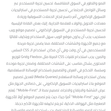
النمو والتطور في السوق المتنافسة. تحسين تجربة المستخدم عبر
وسائل التواصل الاجتماعي تحسين تجربة المستخدم في استراتيجيات
التسويق الإلكتروني أمر حاسم لنجاح الحملات التسويقية وزيادة
معدلات التحويل والولاء للعلامة التجارية. إليك بعض النقاط الرئيسية
لتحسين تجربة المستخدم في التسويق الإلكتروني: تصميم موقع ويب
مستجيب: يجب أن يكون موقع الويب سهل الاستخدام ويتكيف تلقائيًا
مع جميع الأجهزة والشاشات المختلفة، مما يضمن تجربة مريحة
للمستخدمين في أي وقت وفي أي مكان. استخدام الـ CSS السلس
والمرن: يجب استخدام تقنيات CSS المرنة مثل Flexbox وGrid لتوزيع
المحتوى بشكل مناسب على الشاشات المختلفة، وضمان تجربة موحدة
وسلسة. التحكم في العرض والتصميم باستخدام الوسائط الاستعلامية:
يمكن استخدام وسائط الاستعلام (Media Queries) لتعديل تصميم
الموقع بناءً استراتيجيات التسويق الإلكتروني على خصائص الجهاز مثل
عرض الشاشة والارتفاع والاتجاه. تصميم نمط الـ “Mobile-First”: يُعتبر
تبني نهج “Mobile-First” أمرًا جيدًا، حيث يتم تصميم الموقع أولاً للأجهزة
الصغيرة مثل الهواتف الذكية، ثم يتم تكييفه للأجهزة الأكبر حجمًا.
استخدام الصور والوسائط المتجاوبة: يجب استخدام الصور والوسائط