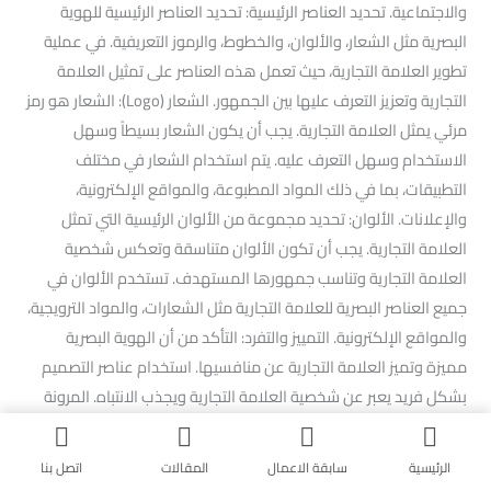
والاجتماعية. تحديد العناصر الرئيسية: تحديد العناصر الرئيسية للهوية
البصرية مثل الشعار، والألوان، والخطوط، والرموز التعريفية. في عملية
تطوير العلامة التجارية، حيث تعمل هذه العناصر على تمثيل العلامة
التجارية وتعزيز التعرف عليها بين الجمهور. الشعار (Logo): الشعار هو رمز
مرئي يمثل العلامة التجارية. يجب أن يكون الشعار بسيطاً وسهل
الاستخدام وسهل التعرف عليه. يتم استخدام الشعار في مختلف
التطبيقات، بما في ذلك المواد المطبوعة، والمواقع الإلكترونية،
والإعلانات. الألوان: تحديد مجموعة من الألوان الرئيسية التي تمثل
العلامة التجارية. يجب أن تكون الألوان متناسقة وتعكس شخصية
العلامة التجارية وتناسب جمهورها المستهدف. تستخدم الألوان في
جميع العناصر البصرية للعلامة التجارية مثل الشعارات، والمواد الترويجية،
والمواقع الإلكترونية. التمييز والتفرد: التأكد من أن الهوية البصرية
مميزة وتميز العلامة التجارية عن منافسيها. استخدام عناصر التصميم
بشكل فريد يعبر عن شخصية العلامة التجارية ويجذب الانتباه. المرونة
والتطور: تصميم هوية بصرية قابلة للتطوير والتطبيق عبر مختلف
الوسائط والمنصات. تحسين الهوية البصرية بمرور الوقت لتتناسب مع
الرئيسية
سابقة الاعمال
المقالات
اتصل بنا
تغيرات السوق واحتياجات الجمهور. التطور: يجب أن تكون الهوية البصرية