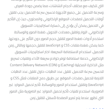
التي تتكيف مع مختلف أحجام الشاشات، مما يضمن جودة العرض
وسرعة التحميل على جميع الأجهزة تحسين سرعة التحميل: يجب تقليل
أوقات التحميل لصفحات الموقع الإلكتروني والمحتوى، حيث إن التأخير
في التحميل يمكن أن يؤدي إلى خسارة استراتيجيات التسويق
الإلكتروني. الزوار وتقليل معدلات التحويل. ضغط الصور والوسائط:
استخدم أدوات ضغط الصور لتقليل حجم الصور دون التأثير على جودتها.
كما يمكن ضغط ملفات CSS و JavaScript لتقليل حجمها وبالتالي زمن
التحميل. استخدام الاستضافة السريعة: اختر استراتيجيات التسويق
الإلكتروني خدمة استضافة توفر خوادم سريعة الأداء وتقنيات تسريع
مثل الذاكرة المخبئية (Caching) و Content Delivery Network (CDN)
لتحسين سرعة التحميل. تقليل عدد الطلبات: حاول تقليل عدد الطلبات
اللازمة لتحميل صفحات الموقع عن طريق دمج الملفات (مثل CSS و
JavaScript) وتقليل استخدام الصور والوسائط. تأخير تحميل الموارد غير
الضرورية: استخدم تقنيات تأخير تحميل الموارد غير الضرورية مثل الصور
التي تظهر عندما يتم تمرير الصفحة لأسفل، لتقليل زمن