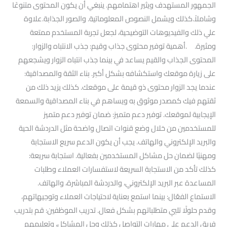
الجمهور المستهدف ويثير اهتمامهم. ينبغي أن يكون المحتوى متنوعًا
وشاملاً.كذلك ويشمل النصوص المعلوماتية. والصور الجذابة.علاوة
علي ذلك والفيديوهات التوضيحية، لجعل تجربة المستخدم ممتعة
ومثيرة. .أهمية توفير محتوى جذاب وقيم: جذب الانتباه والزوار:
المحتوى الجذاب والقيم يساعد في بينما جذب انتباه الزوار ويشجعهم
على زيارة موقعك واستكشافه بشكل أكبر. بناء الثقة والمصداقية:
عندما يجد الزوار محتوى ذو قيمة على موقعك. كذلك يزيد ذلك من
ثقتهم فيك كمصدر موثوق به ويساهم في بناء المصداقية والسمعة
الإيجابية لموقعك. توفير دعم متميز: ضمان توفير دعم متميز
للمستخدمين من خلال وضع قنوات اتصال واضحة مثل الدردشة الحية
والبريد الإلكتروني والهاتف. يجب أن يكون الدعم سريع الاستجابة
ومهنيًا لضمان حل مشاكل المستخدمين بفعالية. استجابة سريعة:
كذلك تأكد من الاستجابة السريعة لاستفسارات العملاء وطلبات
المساعدة عبر البريد الإلكتروني، والدردشة المباشرة، والهاتف.
الاستماع الفعّال: بينما استمع بعناية لاحتياجات العملاء وتوجيهاتهم،
وقدم حلولًا تلبي متطلباتهم بشكل فعال. تدريب الموظفين: قم بتدريب
فريق الدعم على مهارات التواصل كذلك وحل المشاكل، وتعليمهم