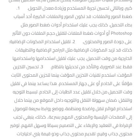
كبير، وبالتالي تحسين تجربة المستخدم وزيادة معدل التحويل. 1.
ضغط الصور والملفات: قد تكون الصور والملفات الكبيرة أحد أسباب
بطء التحميل. كذلك يجب عليك استخدام أدوات ضغط الصور مثل
Photoshop أو أدوات ضغط الملفات لتقليل حجم الملفات دون التأثير
على جودة الصور والمحتوى. 2. تقليل استخدام المكونات الإضافية:
كذلك قد تزيد المكونات الإضافية مثل البرامج الإضافية والتطبيقات
الخارجية من وقت التحميل. يجب عليك تقليل استخدامها واستخدامها
فقط عند الضرورة، والتأكد من تحديثها بانتظام. 3. تحسين التخزين
المؤقت: استخدم تقنيات التخزين المؤقت بينما لتخزين المحتوى الثابت
مؤقتًا على الخادم أو على جهاز المستخدم. هذا يساعد بينما في تقليل
وقت التحميل من خلال تقليل عدد الطلبات إلى الخادم. تبسيط التوجيه
والتنقل: ضمان سهولة التنقل والتوجيه داخل الموقع من بينما خلال
استخدام قوائم تنقل واضحة ومنظمة، ووضع روابط سريعة للوصول
إلى الصفحات الرئيسية والمحتوى المهم بسرعة.. كذلك، ينبغي تجنب
الإفراط في التعقيد والإبقاء على التصميم بسيطًا وسهل الفهم. توفير
محتوى جذاب وقيم: تقديم محتوى جذاب وذو قيمة يلبي احتياجات