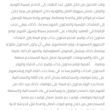
وقت التحميل من خلال تقليل عدد الطلبات إلى الخادم. تبسيط التوجيه
والتنقل: ضمان سهولة التنقل والتوجيه داخل الموقع من بينما خلال
استخدام قوائم تنقل واضحة ومنظمة، ووضع روابط سريعة للوصول
إلى الصفحات الرئيسية والمحتوى المهم بسرعة.. كذلك، ينبغي تجنب
الإفراط في التعقيد والإبقاء على التصميم بسيطًا وسهل الفهم. توفير
محتوى جذاب وقيم: تقديم محتوى جذاب وذو قيمة يلبي احتياجات
الجمهور المستهدف ويثير اهتمامهم. ينبغي أن يكون المحتوى متنوعًا
وشاملاً.كذلك ويشمل النصوص المعلوماتية. والصور الجذابة.علاوة
علي ذلك والفيديوهات التوضيحية، لجعل تجربة المستخدم ممتعة
ومثيرة. .أهمية توفير محتوى جذاب وقيم: جذب الانتباه والزوار:
المحتوى الجذاب والقيم يساعد في بينما جذب انتباه الزوار ويشجعهم
على زيارة موقعك واستكشافه بشكل أكبر. بناء الثقة والمصداقية:
عندما يجد الزوار محتوى ذو قيمة على موقعك. كذلك يزيد ذلك من
ثقتهم فيك كمصدر موثوق به ويساهم في بناء المصداقية والسمعة
الإيجابية لموقعك. توفير دعم متميز: ضمان توفير دعم متميز
للمستخدمين من خلال وضع قنوات اتصال واضحة مثل الدردشة الحية