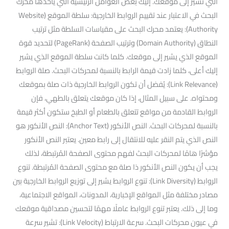
التي تشير إلى موقعك. إليك بعض العوامل الرئيسية التي يأخذها محرك
البحث في الاعتبار عند تقييم الروابط الخارجية: سلطة الموقع (Website
Authority): يعتمد محرك البحث على مقياسات السلطة مثل ترتيب
النطاق (Domain Authority) وترتيب الصفحة (PageRank) لتحديد قوة
الموقع الذي يشير إلى موقعك. كلما كانت سلطة الموقع الذي يشير
إليك أعلى، كلما زادت قيمة الرابط بالنسبة لمحركات البحث. صلة الروابط
(Link Relevance): يُفضل أن تكون الروابط الخارجية ذات صلة بموقعك
ومحتواه. على سبيل المثال، إذا كان موقعك يتعلق بالطهي، فإن
الروابط القادمة من مواقع تتعلق بالطعام أو الطبخ ستكون أكثر قيمة
بالنسبة لمحركات البحث. النص الأنكور (Anchor Text): النص الأنكور هو
النص الذي يتم النقر عليه للانتقال إلى رابط معين. يعتبر النص الأنكور
مؤشرًا هامًا لمحركات البحث لفهم محتوى الصفحة المُرتبطة، لذلك
يجب أن يكون النص الأنكور ذا صلة مع محتوى الصفحة المُرتبطة. تنوع
الروابط (Link Diversity): تنوع الروابط يشير إلى توزيع الروابط الخارجية بين
مصادر مختلفة مثل المواقع الإخبارية، المدونات، المواقع الاجتماعية،
وما إلى ذلك. يعتبر تنوع الروابط عاملًا مهمًا لتحسين مصداقية موقعك
في عيون محركات البحث. سرعة الارتباط (Link Velocity): تشير سرعة