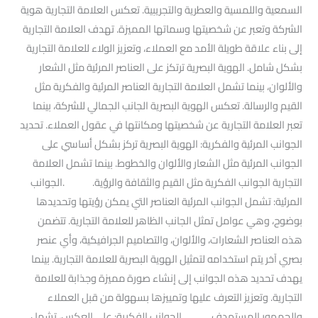
السمعية واللمسية والعطرية والتجريبية. تعكس العلامة التجارية هوية
الشركة وتعبر عن شخصيتها وسماتها المميزة. تهدف العلامة التجارية
إلى بناء علاقة طويلة الأمد مع العملاء، وتعزيز الولاء للعلامة التجارية
بشكل شامل. الهوية البصرية ترتكز على العناصر المرئية مثل الشعار
والألوان، بينما تشمل العلامة التجارية العناصر المرئية والفكرية مثل
القيم والرسالة. تعكس الهوية البصرية الجانب الجمالي للشركة، بينما
تعبر العلامة التجارية عن شخصيتها ومكانتها في عقول العملاء. تحديد
الجوانب المرئية والفكرية: الهوية البصرية تركز بشكل أساسي على
الجوانب المرئية مثل الشعار والألوان والخطوط. بينما تشمل العلامة
التجارية الجوانب الفكرية مثل القيم والثقافة والرؤية. .الجوانب
المرئية: تشمل الجوانب المرئية العناصر التي يمكن رؤيتها وتحديدها
بوضوح، وهي عوامل تمثل الجانب الظاهر للعلامة التجارية. تتضمن
هذه العناصر الشعارات، والألوان، والتصاميم الجرافيكية، وأي عنصر
بصري آخر يتم استخدامه لتمثيل الهوية البصرية للعلامة التجارية. بينما
يهدف تحديد هذه الجوانب إلى إنشاء صورة مميزة وجذابة للعلامة
التجارية. وتعزيز التعرف عليها وتمييزها بسهولة من قبل العملاء
والجمهور المستهدف. .الجوانب الفكرية: على العكس، تشمل