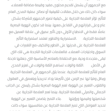
مع الجمهور أن يشمل تقديم محتوى مفيد وقيمة مضافة للعملاء،
سواء كان ذلك من خلال مقالات تثقيفية أو نصائح عملية المدى العام
للتأثير: تؤثر العلامة التجارية على كيفية تصور الجمهور للشركة بشكل
عام وعلى قراراتهم في التفاعل معها. بينما قد تكون الهوية البصرية
عاملًا فقط في الانطباع الأولي دون تأثير عميق في علاقة العميل مع
العلامة التجارية. .الاستمرارية والتطور: تعتمد استمرارية التأثير
للعلامة التجارية على قدرتها على التطور والتكيف مع التغيرات في
السوق واحتياجات العملاء. فالعلامات التجارية الناجحة هي تلك التي
تبقى متجددة وحية، مع الاحتفاظ بالعناصر الأساسية التي جعلتها ناجحة
في الأصل. .الثقة والولاء: تساهم الثقة والولاء في تعزيز المدى
العام للتأثير للعلامة التجارية. عندما يثق الجمهور في العلامة التجارية
ويظل وفيًا لها عبر الزمن، فإن تأثيرها يزداد تدريجياً ويتعمق في العقول
والقلوب التعبير عن الهوية: تعبر الهوية البصرية بشكل رئيسي عن الجانب
الجمالي والمرئي للعلامة التجارية. بينما تعبر العلامة التجارية عن
شخصيتها وقيمها ورؤيتها .بناء التميز: يتضمن التعبير عن الهوية
تحديد العوامل التي تميز العلامة التجارية عن منافسيها، سواء كانت