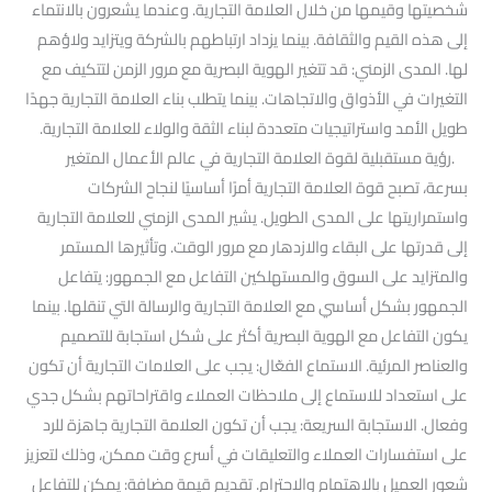
شخصيتها وقيمها من خلال العلامة التجارية. وعندما يشعرون بالانتماء
إلى هذه القيم والثقافة. بينما يزداد ارتباطهم بالشركة ويتزايد ولاؤهم
لها. المدى الزمني: قد تتغير الهوية البصرية مع مرور الزمن لتتكيف مع
التغيرات في الأذواق والاتجاهات. بينما يتطلب بناء العلامة التجارية جهدًا
طويل الأمد واستراتيجيات متعددة لبناء الثقة والولاء للعلامة التجارية.
.رؤية مستقبلية لقوة العلامة التجارية في عالم الأعمال المتغير
بسرعة، تصبح قوة العلامة التجارية أمرًا أساسيًا لنجاح الشركات
واستمراريتها على المدى الطويل. يشير المدى الزمني للعلامة التجارية
إلى قدرتها على البقاء والازدهار مع مرور الوقت. وتأثيرها المستمر
والمتزايد على السوق والمستهلكين التفاعل مع الجمهور: يتفاعل
الجمهور بشكل أساسي مع العلامة التجارية والرسالة التي تنقلها. بينما
يكون التفاعل مع الهوية البصرية أكثر على شكل استجابة للتصميم
والعناصر المرئية. الاستماع الفعّال: يجب على العلامات التجارية أن تكون
على استعداد للاستماع إلى ملاحظات العملاء واقتراحاتهم بشكل جدي
وفعال. الاستجابة السريعة: يجب أن تكون العلامة التجارية جاهزة للرد
على استفسارات العملاء والتعليقات في أسرع وقت ممكن، وذلك لتعزيز
شعور العميل بالاهتمام والاحترام. تقديم قيمة مضافة: يمكن للتفاعل