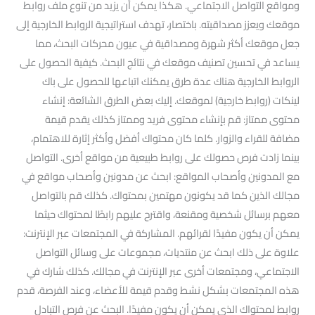
ومواقع التواصل الاجتماعي. هكذا يمكن أن يزيد من تنوع ملف روابط
موقعك ويعزز مصداقيته. باختصار، تهدف استراتيجية الروابط الخارجية إلى
جعل موقعك أكثر شهرة ومصداقية في عيون محركات البحث، مما
يساعد في تحسين تصنيف موقعك في نتائج البحث. كيفية الحصول على
الروابط الخارجية هناك عدة طرق يمكنك اتباعها للحصول على باك
لينكات (روابط خارجية) لموقعك. إليك بعض الطرق الشائعة: إنشاء
محتوى ممتاز: قم بإنشاء محتوى فريد وممتاز كذلك يقدم قيمة
مضافة للقراء والزوار. كلما كان محتواك أفضل وأكثر إثارة للاهتمام،
بينما زادت فرص حصولك على روابط طبيعية من مواقع أخرى. التواصل
مع المدونين وأصحاب المواقع: ابحث عن مدونين وأصحاب مواقع في
مجالك الذين كما قد يكونون مهتمين بمحتواك. كذلك قم بالتواصل
معهم برسائل شخصية ومقنعة، واقترح عليهم رابطًا لمحتواك حيثما
يمكن أن يكون مفيدًا لقرائهم. المشاركة في المجتمعات عبر الإنترنت:
علاوة على ذلك ابحث عن منتديات، مجموعات على وسائل التواصل
الاجتماعي، ومجتمعات أخرى عبر الإنترنت في مجالك. كذلك شارك في
هذه المجتمعات بشكل نشط وقدم قيمة للأعضاء، وعند الفرصة، قدم
روابط لمحتواك الذي يمكن أن يكون مفيدًا. البحث عن فرص التبادل