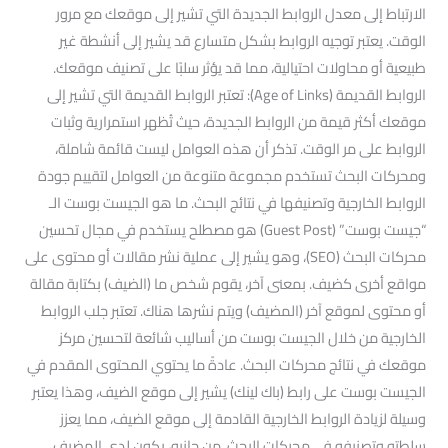
الارتباط إلى معدل الروابط الجديدة التي تشير إلى موقعك مع مرور
الوقت. يعتبر توجيه الروابط بشكل متسارع قد يشير إلى أنشطة غير
طبيعية أو محاولات احتيالية، مما قد يؤثر سلبًا على تصنيف موقعك.
الروابط القديمة (Age of Links): تعتبر الروابط القديمة التي تشير إلى
موقعك أكثر قيمة من الروابط الجديدة، حيث تُظهر استمرارية وثبات
الروابط على مر الوقت. تذكر أن هذه العوامل ليست قائمة شاملة،
ومحركات البحث تستخدم مجموعة متنوعة من العوامل لتقييم جودة
الروابط الخارجية وتصنيفها في نتائج البحث. ما هو الجيست بوست الـ
“جيست بوست” (Guest Post) هو مصطلح يستخدم في مجال تحسين
محركات البحث (SEO)، وهو يشير إلى عملية نشر مقالات أو محتوى على
مواقع أخرى كضيف. بمعنى آخر، يقوم شخص ما (الضيف) بكتابة مقالة
أو محتوى لموقع آخر (المضيف) ويتم نشرها هناك. تعتبر جلب الروابط
الخارجية من خلال الجيست بوست من أساليب شائعة لتحسين مركز
موقعك في نتائج محركات البحث. عادةً ما يحتوي المحتوى المقدم في
الجيست بوست على رابط (باك لينك) يشير إلى موقع الضيف، وهذا يعتبر
وسيلة لزيادة الروابط الخارجية القادمة إلى موقع الضيف، مما يعزز
سلطته وتصنيفه في محركات البحث. من جانبه، يكون لدى المضيف