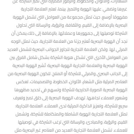
الشعارات، والألوان، والخطوط. والرموز المميزة التي تميز الشركة عن
غيرها وتضفي عليها الهوية والتميز. بينما، تعتبر العلامة التجارية
مفهومًا أوسع. حيث تمثل مجموعة من العوامل التي تشمل الهوية
البصرية بالإضافة إلى القيم، والثقافة، والرؤية، والرسالة التي تحاول
الشركة توصيلها إلى جمهورها وعملائها. بالإضافة إلى ذلك.يمكن أن
نجد أن الهوية البصرية تُعتبر جزءًا من العلامة التجارية. حيث تمثل الوجه
المرئي لها. ولكن العلامة التجارية تتجاوز الجوانب البصرية لتشمل العديد
من العوامل الأخرى التي تشكل هوية الشركة بشكل شامل الفرق بين
الهوية البصرية والعلامة التجارية الهوية البصرية: تُشير الهوية البصرية
إلى الجانب البصري والمرئي للشركة أو المنتج. تتكون الهوية البصرية من
العناصر المرئية مثل الشعار، الألوان، الخطوط، والتصميمات. تعكس
الهوية البصرية الصورة الخارجية للشركة وتسهم في تحديد مظهرها
وشعور العملاء تجاهها. تهدف الهوية البصرية إلى خلق تميز وتعرف
سريع للشركة، وتعزيز الذاكرة المرئية لدى العملاء. العلامة التجارية:
تمثل العلامة التجارية الهوية الشاملة والمتكاملة للشركة، وتشمل
القيم، والرؤية، والمبادئ، والرسالة التي ترغب الشركة في توصيلها
للعملاء. تشمل العلامة التجارية العديد من العناصر غير البصرية مثل