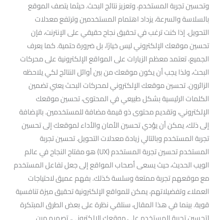
وتحسين تجربة المستخدم، وتعزيز نتائج البحث. حيثما يتصف الموقع
بالسلاسة والسرعة، يزداد اهتمام المستخدمين وترتفع معدلات
التحويل. إذا كنت ترغب في تحقيق نجاح حقيقي على الإنترنت، فإن
تحسين موقعك الإلكتروني ليس خيارًا، بل ضرورة حتمية. كما يعرف
الجميع، تعتمد معظم الزيارات على المواقع الإلكترونية على محركات
البحث، ولذا يجب أن يكون موقعك من بين أوائل النتائج لكي يلاحظه
الزائرون. تحسين موقعك الإلكتروني لمحركات البحث يعني تضمين
الكلمات الرئيسية بشكل طبيعي في المحتوى، تحسين موقعك
الإلكتروني، وتقديم محتوى ذو قيمة مضافة للمستخدمين. بالإضافة
إلى ذلك، يمكن أن يؤدي تحسين الأمان والأداء لموقعك إلى تحسين
تجربة المستخدم وبالتالي زيادة معدلات التحويل. تحسين تجربة
المستخدم تحسين تجربة المستخدم (UX) هو مفتاح النجاح في عالم
الويب الحديث، حيث يسعى أصحاب المواقع إلى جعل تفاعل المستخدم
مع موقعهم تجربة ممتعة وسلسة كذلك. بفهم عميق لاحتياجات
العملاء وتفضيلاتهم، يمكن للمواقع الإلكترونية تحقيق ميزة تنافسية
قوية. بينما في هذا المقال، سنلقي نظرة على بعض الطرق المبتكرة
لتحسين تجربة المستخدم على موقعك الإلكتروني. تصميم مرن