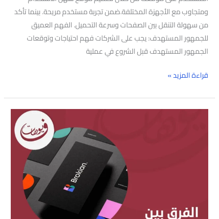
ومتجاوب مع الأجهزة المختلفة.ضمن تجربة مستخدم مريحة. بينما تأكد
من سهولة التنقل بين الصفحات وسرعة التحميل. الفهم العميق
للجمهور المستهدف: يجب على الشركات فهم احتياجات وتوقعات
الجمهور المستهدف قبل الشروع في عملية
قراءة المزيد »
الفرق
بين
الهوية
البصرية
والعلامة
التجارية