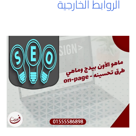
الروابط الخارجية
ماهو
الأون
بيدج