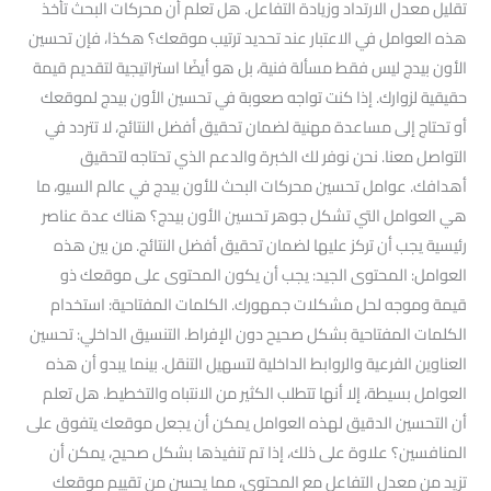
تقليل معدل الارتداد وزيادة التفاعل. هل تعلم أن محركات البحث تأخذ
هذه العوامل في الاعتبار عند تحديد ترتيب موقعك؟ هكذا، فإن تحسين
الأون بيدج ليس فقط مسألة فنية، بل هو أيضًا استراتيجية لتقديم قيمة
حقيقية لزوارك. إذا كنت تواجه صعوبة في تحسين الأون بيدج لموقعك
أو تحتاج إلى مساعدة مهنية لضمان تحقيق أفضل النتائج، لا تتردد في
التواصل معنا. نحن نوفر لك الخبرة والدعم الذي تحتاجه لتحقيق
أهدافك. عوامل تحسين محركات البحث للأون بيدج في عالم السيو، ما
هي العوامل التي تشكل جوهر تحسين الأون بيدج؟ هناك عدة عناصر
رئيسية يجب أن تركز عليها لضمان تحقيق أفضل النتائج. من بين هذه
العوامل: المحتوى الجيد: يجب أن يكون المحتوى على موقعك ذو
قيمة وموجه لحل مشكلات جمهورك. الكلمات المفتاحية: استخدام
الكلمات المفتاحية بشكل صحيح دون الإفراط. التنسيق الداخلي: تحسين
العناوين الفرعية والروابط الداخلية لتسهيل التنقل. بينما يبدو أن هذه
العوامل بسيطة، إلا أنها تتطلب الكثير من الانتباه والتخطيط. هل تعلم
أن التحسين الدقيق لهذه العوامل يمكن أن يجعل موقعك يتفوق على
المنافسين؟ علاوة على ذلك، إذا تم تنفيذها بشكل صحيح، يمكن أن
تزيد من معدل التفاعل مع المحتوى، مما يحسن من تقييم موقعك