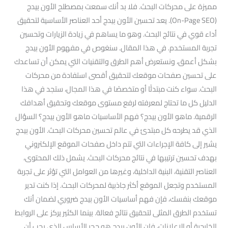
مميزة على محركات البحث. فلا بد أنك سمعت بمصطلح الأون بيدج
(On-Page SEO). يعد تحسين الأون بيدج أحد العناصر الأساسية لتحقيق
أداء قوي في نتائج البحث. وهو ما يساهم في زيادة الزيارات وتحسين
تجربة المستخدم. في هذا المقال. سنغوص في مفهوم الأون بيدج
بشكل أعمق، ونستعرض أهم الطرق والتقنيات التي يمكن أن تساعدك
على تحسين صفحات موقعك لتحقيق أقصى استفادة من محركات
البحث. سواء كنت مبتدئًا أو متخصصًا في هذا المجال، ستجد في هذا
الدليل كل ما تحتاج لمعرفته لرفع مستوى موقعك وتحقيق أهدافك
الرقمية. ماهو الأون بيدج؟ فهم الأساسيات ماهو الأون بيدج؟ السؤال
الذي قد يطرحه كل مبتدئ في عالم تحسين محركات البحث. الأون بيدج
يشير إلى كافة الإجراءات التي تتم داخل صفحات الموقع الإلكتروني
بهدف تحسين ترتيبها في نتائج محركات البحث. يشمل ذلك المحتوى،
العناصر التقنية، البنية الداخلية، وغيرها من العوامل التي تؤثر على تجربة
المستخدم وتجعل الموقع أكثر جاذبية لمحركات البحث. إذا كنت تدير
موقعك بنفسك، فإن فهم أساسيات الأون بيدج ضروري لضمان أنك
تستخدم الطرق المثلى لتحقيق نتائج فعالة. بينما الكثير يركز على الروابط
الخارجية أو الإعلانات، فإن الأون بيدج هو حجر الأساس الذي يجب أن