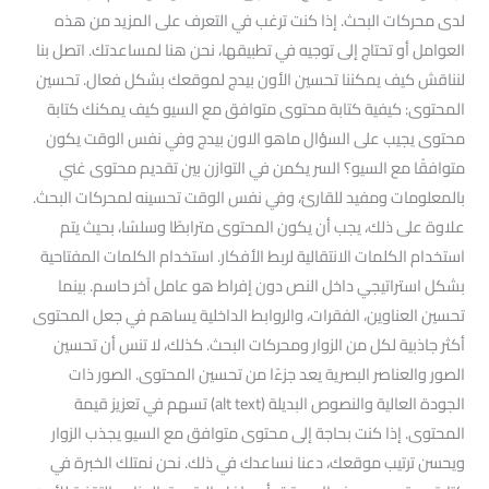
لدى محركات البحث. إذا كنت ترغب في التعرف على المزيد من هذه
العوامل أو تحتاج إلى توجيه في تطبيقها، نحن هنا لمساعدتك. اتصل بنا
لنناقش كيف يمكننا تحسين الأون بيدج لموقعك بشكل فعال. تحسين
المحتوى: كيفية كتابة محتوى متوافق مع السيو كيف يمكنك كتابة
محتوى يجيب على السؤال ماهو الاون بيدج وفي نفس الوقت يكون
متوافقًا مع السيو؟ السر يكمن في التوازن بين تقديم محتوى غني
بالمعلومات ومفيد للقارئ، وفي نفس الوقت تحسينه لمحركات البحث.
علاوة على ذلك، يجب أن يكون المحتوى مترابطًا وسلسًا، بحيث يتم
استخدام الكلمات الانتقالية لربط الأفكار. استخدام الكلمات المفتاحية
بشكل استراتيجي داخل النص دون إفراط هو عامل آخر حاسم. بينما
تحسين العناوين، الفقرات، والروابط الداخلية يساهم في جعل المحتوى
أكثر جاذبية لكل من الزوار ومحركات البحث. كذلك، لا تنس أن تحسين
الصور والعناصر البصرية يعد جزءًا من تحسين المحتوى. الصور ذات
الجودة العالية والنصوص البديلة (alt text) تسهم في تعزيز قيمة
المحتوى. إذا كنت بحاجة إلى محتوى متوافق مع السيو يجذب الزوار
ويحسن ترتيب موقعك، دعنا نساعدك في ذلك. نحن نمتلك الخبرة في