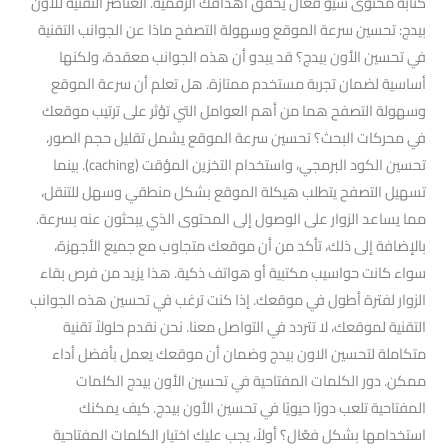
كتابة محتوى سيو فعال يحقق أهدافك الرقمية. العناصر التقنية للأون
بيدج: تحسين سرعة الموقع وسهولة التصفح ماذا عن الجوانب التقنية
في تحسين الأون بيدج؟ قد يبدو أن هذه الجوانب معقدة، ولكنها
أساسية لضمان تجربة مستخدم ممتازة. هل تعلم أن سرعة الموقع
وسهولة التصفح هما من أهم العوامل التي تؤثر على ترتيب موقعك
في محركات البحث؟ تحسين سرعة الموقع يشمل تقليل حجم الصور،
تحسين الكود البرمجي، واستخدام التخزين المؤقت (caching). بينما
تسهيل التصفح يتطلب هيكلة الموقع بشكل منطقي وسهل للتنقل،
مما يساعد الزوار على الوصول إلى المحتوى الذي يبحثون عنه بسرعة.
بالإضافة إلى ذلك، تأكد من أن موقعك متجاوب مع جميع الأجهزة،
سواء كانت حواسيب مكتبية أو هواتف ذكية. هذا يزيد من فرص بقاء
الزوار لفترة أطول في موقعك. إذا كنت ترغب في تحسين هذه الجوانب
التقنية لموقعك، لا تتردد في التواصل معنا. نحن نقدم حلولاً تقنية
متكاملة لتحسين الاون بيدج وضمان أن موقعك يعمل بأفضل أداء
ممكن. دور الكلمات المفتاحية في تحسين الأون بيدج الكلمات
المفتاحية تلعب دورًا حيويًا في تحسين الأون بيدج. كيف يمكنك
استخدامها بشكل فعّال؟ أولاً، يجب عليك اختيار الكلمات المفتاحية