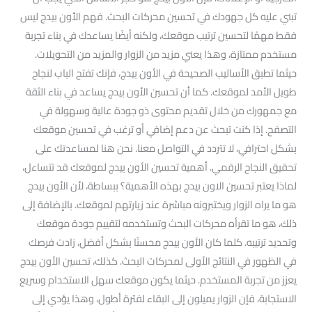
تبني عليه كل جهودك في تحسين محركات البحث. فهم الأون بيدج ليس
فقط مهمًا لتحسين ترتيب موقعك، ولكنه أيضًا يساعدك في بناء تجربة
مستخدم ممتازة، وهذا يعني مزيد من الزوار والمزيد من التحويلات.
حيثما تطبق الأساليب الصحيحة في الأون بيدج، فإنك تفتح الباب لنجاح
طويل الأمد لموقعك. كما أن تحسين الأون بيدج يساعد في بناء الثقة
مع جمهورك من خلال تقديم محتوى ذو جودة عالية وسهولة في
التصفح. إذا كنت تبحث عن دعم إضافي أو ترغب في تحسين موقعك
بشكل احترافي، لا تتردد في التواصل معنا. نحن هنا لمساعدتك على
تحقيق النجاح الرقمي. أهمية تحسين الأون بيدج لموقعك قد تتساءل،
لماذا يعتبر تحسين الاون بيدج بهذه الأهمية؟ ببساطة، لأن الأون بيدج
هو ما يراه الزوار ويختبرونه مباشرة عند زيارتهم لموقعك. بالإضافة إلى
ذلك، هو ما تقرأه محركات البحث وتستخدمه لتقييم جودة موقعك
وتحديد ترتيبه. كلما كان الأون بيدج محسنًا بشكل أفضل، زادت فرصك
في الظهور في النتائج الأولى لمحركات البحث. كذلك، تحسين الأون بيدج
يعزز من تجربة المستخدم. حيثما يكون موقعك سهل الاستخدام وسريع
الاستجابة، فإن الزوار يميلون إلى البقاء لفترة أطول، وهذا يؤدي إلى