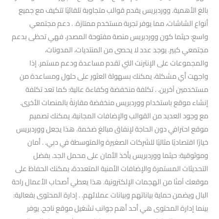
بالغ الأهمية. ووردبريس يقدم قوالب متجاوبة تلقائيًا تتكيف مع جميع
أنواع الشاشات، مما يوفر تجربة مستخدم ممتازة. . دعم مجتمعي
واسع: حيثما كون ووردبريس منصة مفتوحة المصدر، فهي تحظى بدعم
مجتمعي كبير. يوجد عدد لا يحصى من المنتديات، المدونات،
والمجموعات على الإنترنت التي تقدم مساعدة ودعم مستمر. إذا
واجهت أي مشكلة، يمكنك بسهولة العثور على حلول ومساعدة من
مستخدمين آخرين. . تكلفة منخفضة وكفاءة عالية: كما تعد تكلفة
إنشاء موقع باستخدام ووردبريس منخفضة مقارنةً بالمنصات الأخرى.
مع وجود العديد من القوالب والإضافات المجانية، يمكنك تصميم
موقع احترافي دون الحاجة لإنفاق مبالغ ضخمة. هذا يجعل ووردبريس
خيارًا اقتصاديًا مثاليًا للشركات الصغيرة والمتوسطة في دبي. . أمان
وموثوقية: حيثما ووردبريس يأخذ الأمان على محمل الجد. بفضل
التحديثات المستمرة والإضافات الأمنية المتعددة، يمكنك الحفاظ على
موقعك آمنًا من الهجمات الإلكترونية. هذا يعطي أصحاب الأعمال راحة
البال ويضمن حماية بياناتهم وبيانات عملائهم. . إدارة المحتوى بفعالية:
بينما إدارة المحتوى هي أحد أهم جوانب تشغيل موقع ناجح. يوفر