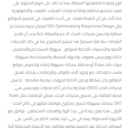
تنوع وجودة تصاميمها السابقة. يساعد ذلك على فهم قدرتهم على
تنفيذ مشاريع مختلفة وفقًا لاحتياجات العملاء. التقنيات والتكنولوجيا:
كما تأكد من أن الشركة تعتمد على أحدث التقنيات في تصميم المواقع
مثل Responsive Design وSEO Optimization لضمان تجربة مستخدم
ممتازة وتحسين محركات البحث. الدعم والصيانة: كما يجب أن تقدم
الشركة دعمًا فنيًا مستمرًا بعد تسليم المشروع، بما في ذلك التحديثات
الأمنية والتحسينات اللاحقة للموقع. . سهولة الاستخدام والتخصيص:
كذلك ووردبريس معروف بواجهته البسيطة والمستخدمة بسهولة.
سواء كنت مبتدئًا أو محترفًا، يمكنك بسهولة إنشاء وتخصيص موقع
يناسب احتياجاتك. مع وجود آلاف القوالب والإضافات، يمكنك تعديل
الموقع بكل بساطة وبدون الحاجة لمهارات برمجية متقدمة. . تحسين
محركات البحث (SEO): بينما واحدة من أكبر مميزات ووردبريس هي
قدرته الفائقة على تحسين محركات البحث. بفضل الإضافات مثل Yoast
SEO، يمكنك بسهولة تحسين محتوى موقعك ليظهر في نتائج البحث
الأولى. هذا يعني زيادة في عدد الزوار والعملاء المحتملين. . توافق مع
الأجهزة المحمولة: بينما في دبي، حيث يعتمد الكثير من الناس على
الهواتف الذكية، يعد تصميم موقع متوافق مع الأجهزة المحمولة أمرًا