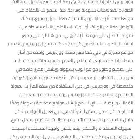
ووردبريس نظام إدارة محتوى قوي يمكنك من نشر وتعديل المقالات،
الصور، والفيديوهات بسهولة وسرعة. هذا يسمح لك بالحفاظ على
موقعك محدثًا وجذابًا للزوار. الاشتراك معنا سهل وسريع. يمكنك
التواصل معنا عبر الهاتف أو الواتساب الخاص بنا ، أو ببساطة ملء
نموذج الاتصال على موقعنا الإلكتروني. نحن هنا للرد على جميع
استفساراتك ومساعدتك في كل خطوة. كيف يسهل ووردبريس تصميم
مواقع مميزة في دبي كما تُعتبر منصة ووردبريس واحدة من أكثر
منصات إدارة المحتوى شيوعًا في العالم، وتوفر ميزات فريدة تساعد
على تصميم وتطوير مواقع الويب بسهولة وبشكل مميز، خاصة في
سوق دبي المتطور. إليك كيف يمكن لشركة تصميم مواقع إلكترونية
متخصصة في ووردبريس في دبي الاستفادة من هذه الميزات: .مرونة
التصميم والتخصيص: كذلك ووردبريس يوفر مجموعة واسعة من
القوالب والإضافات التي تسمح بإنشاء مواقع مخصصة بسهولة وفقًا
لاحتياجات كل عميل. يمكن للشركات في دبي تعديل القوالب بشكل
كامل لتناسب هوية العلامة التجارية ومتطلبات المشروع بشكل دقيق.
.سهولة الاستخدام والتحكم: بينما بفضل واجهة المستخدم البسيطة
في ووردبريس، يمكن لمصممي المواقع في دبي إدارة المحتوى بكل