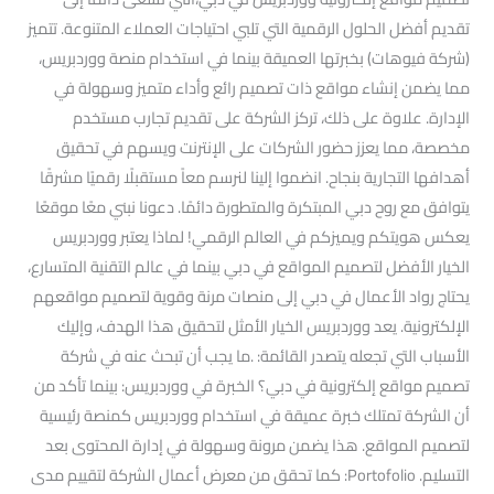
تقديم أفضل الحلول الرقمية التي تلبي احتياجات العملاء المتنوعة. تتميز
(شركة فيوهات) بخبرتها العميقة بينما في استخدام منصة ووردبريس،
مما يضمن إنشاء مواقع ذات تصميم رائع وأداء متميز وسهولة في
الإدارة. علاوة على ذلك، تركز الشركة على تقديم تجارب مستخدم
مخصصة، مما يعزز حضور الشركات على الإنترنت ويسهم في تحقيق
أهدافها التجارية بنجاح. انضموا إلينا لنرسم معاً مستقبلًا رقميًا مشرقًا
يتوافق مع روح دبي المبتكرة والمتطورة دائمًا. دعونا نبني معًا موقعًا
يعكس هويتكم ويميزكم في العالم الرقمي! لماذا يعتبر ووردبريس
الخيار الأفضل لتصميم المواقع في دبي بينما في عالم التقنية المتسارع،
يحتاج رواد الأعمال في دبي إلى منصات مرنة وقوية لتصميم مواقعهم
الإلكترونية. يعد ووردبريس الخيار الأمثل لتحقيق هذا الهدف، وإليك
الأسباب التي تجعله يتصدر القائمة: .ما يجب أن تبحث عنه في شركة
تصميم مواقع إلكترونية في دبي؟ الخبرة في ووردبريس: بينما تأكد من
أن الشركة تمتلك خبرة عميقة في استخدام ووردبريس كمنصة رئيسية
لتصميم المواقع. هذا يضمن مرونة وسهولة في إدارة المحتوى بعد
التسليم. Portofolio: كما تحقق من معرض أعمال الشركة لتقييم مدى