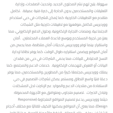
سهولة. يتيح لهم نشر المحتوى الجديد، وتحديث الصفحات، وإدارة
التعليقات والمستخدمين بدون الحاجة إلى خبرة فنية عميقة. .تكامل
متقدم مع التطبيقات الخارجية: كما يُمكن للشركات في دبي استخدام
ووردبريس لتكامل موقعها مع تطبيقات خارجية مثل الشبكات
الاجتماعية، ومنصات التجارة الإلكترونية، وحلول الدفع الإلكتروني، مما
يعزز من تجربة المستخدم ويوسع قاعدة العملاء المحتملين. .أمان
واستقرار: بينما توفر ووردبريس تحديثات أمان منتظمة، مما يحسن من
أمان الموقع ويضمن استقراره طوال الوقت. كما يوفر نظامًا لإدارة
النسخ الاحتياطي للبيانات، مما يحمي الشركات في دبي من فقدان
البيانات أو التعرض للهجمات الإلكترونية. .خدمات الدعم والمجتمع: كما
يمتلك ووردبريس مجتمعًا كبيرًا من المطورين والمستخدمين، مما يوفر
دعمًا فنيًا واسع النطاق ومستمر. يمكن لشركات التصميم في دبي
الاستفادة من منتديات الدعم والموارد عبر الإنترنت لحل المشكلات
وتبادل الخبرات. .تصميم متجاوب ومتوافق مع الأجهزة المحمولة:
حيثما ووردبريس يدعم تصميم المواقع المتجاوبة (Responsive
Design)، مما يعني أن المواقع يمكنها التكيف تلقائيًا مع مختلف أحجام
الشاشات، بما في ذلك الهواتف الذكية والأجهزة اللوحية. هذا التكامل