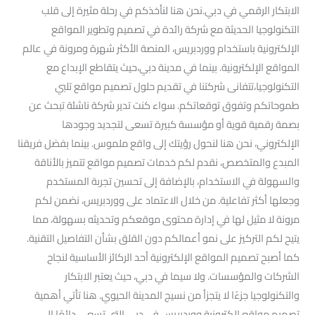
الابتكار الرقمي في دبي.نحن هنا لنأخذكم في رحلة مثيرة إلى قلب
التكنولوجيا الحديثة مع شركة رائدة في تصميم وتطوير المواقع
الإلكترونية باستخدام ووردبريس، المنصة الأكثر شهرة ومرونة في عالم
المواقع الإلكترونية. بينما في مدينة دبي،حيث يتقاطع الإبداع مع
التكنولوجيا،تتفانى شركتنا في تقديم حلول تصميم مواقع تلبي
طموحاتكم وتفوق توقعاتكم. سواء كنت تدير شركة ناشئة تبحث عن
بصمة رقمية قوية أو مؤسسة كبيرة تسعى لتجديد وجودها
الإلكتروني، نحن هنا لنحول رؤيتك إلى واقع ملموس. بينما بفضل فريقنا
المبدع والمتخصص، نقدم لكم خدمات تصميم مواقع تتميز بالأناقة
والسهولة في الاستخدام، بالإضافة إلى تحسين تجربة المستخدم
وجعلها أكثر تفاعلية. من خلال الاعتماد على ووردبريس، نضمن لكم
مرونة لا مثيل لها في إدارة محتوى موقعكم وتحديثه بسهولة، مما
يتيح لكم التركيز على نمو أعمالكم دون القلق بشأن التفاصيل التقنية.
كما أصبح تصميم المواقع الإلكترونية أحد الركائز الأساسية لنجاح
الشركات والمؤسسات. ولا سيما في دبي، حيث يعتبر الابتكار
والتكنولوجيا جزءًا لا يتجزأ من نسيج المدينة الحيوي. هنا تأتي أهمية
تصميم مواقع إلكترونية ووردبريس في دبي،التي تسعى دائمًا إلى