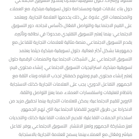
شمولاً وإشراكاً. حلول تسويقية مبتكرة يتمحور التسويق الاجتماعي
حول بناء علاقات قوية ومستدامة حلول تسويقية مبتكرة. مع العملاء
والمجتمعات التي علاوة علي ذلك يخدمها العلامة التجارية. ويعتمد
على القيم الاجتماعية والتواصل الفعّال كأساس لنجاحه. دور التسويق
الاجتماعي: بينما يُعتبر التسويق التقليدي محدودًا في نطاقه وتأثيره.
يقدم التسويق الاجتماعي منصة مثالية للعلامات التجارية للتفاعل مع
جمهورها بشكل أكثر فعالية. حلول تسويقية مبتكرة حيثما يعتمد
التسويق الاجتماعي على الشبكات الاجتماعية والمنصات الرقمية حلول
تسويقية مبتكرة. استراتيجيات التسويق الاجتماعي. إنشاء محتوى قيم:
يُعتبر إنشاء محتوى قيم وملهم كمفتاح لجذب الانتباه وبناء الثقة مع
الجمهور. التفاعل الدوري: يجب على العلامات التجارية كذلك الاستجابة
بانتظام لتعليقات واستفسارات العملاء. مما يعزز التواصل والثقة.
الترويج للقيم الاجتماعية: يمكن للعلامات التجارية بينما تحقيق مزيد من
الانخراط عن طريق الترويج للقضايا الاجتماعية التي تهم الجمهور.
استخدام الحملات التفاعلية: تقديم الحملات التفاعلية كذلك والتحديات
تعزز مشاركة الجمهور وتعزز الانتشار. التسويق الاجتماعي يوفر. تفاعل
مباشر وفعّال مع العملاء:بينما يسمح للعلامة التجارية بالاستجابة