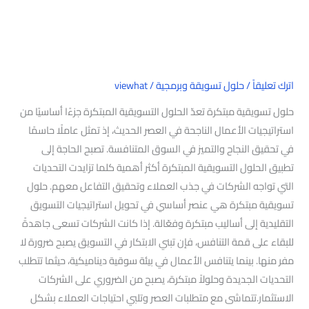
اترك تعليقاً
/
حلول تسويقة وبرمجية
/
viewhat
حلول تسويقية مبتكرة تعدّ الحلول التسويقية المبتكرة جزءًا أساسيًا من
استراتيجيات الأعمال الناجحة في العصر الحديث، إذ تمثل عاملًا حاسمًا
في تحقيق النجاح والتميز في السوق المتنافسة. تصبح الحاجة إلى
تطبيق الحلول التسويقية المبتكرة أكثر أهمية كلما تزايدت التحديات
التي تواجه الشركات في جذب العملاء وتحقيق التفاعل معهم. حلول
تسويقية مبتكرة هي عنصر أساسي في تحويل استراتيجيات التسويق
التقليدية إلى أساليب مبتكرة وفعّالة. إذا كانت الشركات تسعى جاهدةً
للبقاء على قمة التنافس، فإن تبني الابتكار في التسويق يصبح ضرورة لا
مفر منها. بينما يتنافس الأعمال في بيئة سوقية ديناميكية، حيثما تتطلب
التحديات الجديدة وحلولاً مبتكرة، يصبح من الضروري على الشركات
الاستثمار.تتماشى مع متطلبات العصر وتلبي احتياجات العملاء بشكل