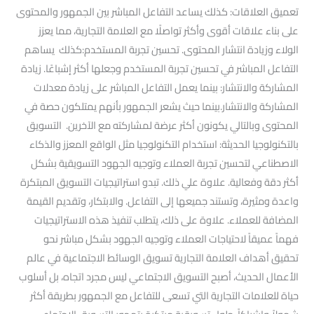
تعميق العلاقات: كذلك يساعد التفاعل المباشر بين الجمهور والمحتوى
على بناء علاقات أقوى وأكثر تواصلًا مع العلامة التجارية، مما يعزز
الولاء وزيادة انتشار المحتوى. تحسين تجربة المستخدم:كذلك يساهم
التفاعل المباشر في تحسين تجربة المستخدم وجعلها أكثر إشباعًا. زيادة
المشاركة والانتشار: بينما يعمل التفاعل المباشر على زيادة معدلات
المشاركة والانتشار.بينما حيث يشعر الجمهور بأنهم يمتلكون حصة في
المحتوى وبالتالي يكونون أكثر عرضة لمشاركته مع الآخرين. التسويق
بالتكنولوجيا الحديثة: استخدام التكنولوجيا مثل الواقع المعزز والذكاء
الاصطناعي لتحسين تجربة العملاء وتوجيه الجهود التسويقية بشكل
أكثر دقة وفعالية. علاوة علي ذلك. تبدو استراتيجيات التسويق المبتكرة
واعدة ومثيرة، وتستند جميعها إلى التفاعل. والابتكار، وتقديم القيمة
المضافة للعملاء. علاوة على ذلك، يتطلب تنفيذ هذه الاستراتيجيات
فهماً عميقاً لاحتياجات العملاء وتوجيه الجهود بشكل مباشر نحو
تحقيق أهداف العلامة التجارية تسويق الوسائط الاجتماعية في عالم
الأعمال الحديث، أصبح التسويق الاجتماعي ليس مجرد اتجاه، بل أسلوب
حياة للعلامات التجارية التي تسعى للتفاعل مع الجمهور بطريقة أكثر