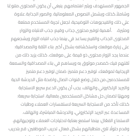
الجمهور المستهدف ويثير اهتمامهم. ينبغي أن يكون المحتوى متنوعًا
وشاملاً.كذلك ويشمل النصوص المعلوماتية. والصور الجذابة.علاوة
علي ذلك والفيديوهات التوضيحية، لجعل تجربة المستخدم ممتعة
ومثيرة. .أهمية توفير محتوى جذاب وقيم: جذب الانتباه والزوار:
المحتوى الجذاب والقيم يساعد في بينما جذب انتباه الزوار ويشجعهم
على زيارة موقعك واستكشافه بشكل أكبر. بناء الثقة والمصداقية:
عندما يجد الزوار محتوى ذو قيمة على موقعك. كذلك يزيد ذلك من
ثقتهم فيك كمصدر موثوق به ويساهم في بناء المصداقية والسمعة
الإيجابية لموقعك. توفير دعم متميز: ضمان توفير دعم متميز
للمستخدمين من خلال وضع قنوات اتصال واضحة مثل الدردشة الحية
والبريد الإلكتروني والهاتف. يجب أن يكون الدعم سريع الاستجابة
ومهنيًا لضمان حل مشاكل المستخدمين بفعالية. استجابة سريعة:
كذلك تأكد من الاستجابة السريعة لاستفسارات العملاء وطلبات
المساعدة عبر البريد الإلكتروني، والدردشة المباشرة، والهاتف.
الاستماع الفعّال: بينما استمع بعناية لاحتياجات العملاء وتوجيهاتهم،
وقدم حلولًا تلبي متطلباتهم بشكل فعال. تدريب الموظفين: قم بتدريب