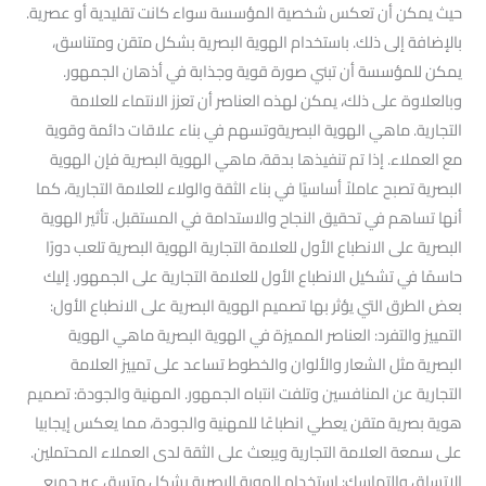
حيث يمكن أن تعكس شخصية المؤسسة سواء كانت تقليدية أو عصرية.
بالإضافة إلى ذلك. باستخدام الهوية البصرية بشكل متقن ومتناسق،
يمكن للمؤسسة أن تبني صورة قوية وجذابة في أذهان الجمهور.
وبالعلاوة على ذلك، يمكن لهذه العناصر أن تعزز الانتماء للعلامة
التجارية. ماهي الهوية البصريةوتسهم في بناء علاقات دائمة وقوية
مع العملاء. إذا تم تنفيذها بدقة، ماهي الهوية البصرية فإن الهوية
البصرية تصبح عاملاً أساسيًا في بناء الثقة والولاء للعلامة التجارية، كما
أنها تساهم في تحقيق النجاح والاستدامة في المستقبل. تأثير الهوية
البصرية على الانطباع الأول للعلامة التجارية الهوية البصرية تلعب دورًا
حاسمًا في تشكيل الانطباع الأول للعلامة التجارية على الجمهور. إليك
بعض الطرق التي يؤثر بها تصميم الهوية البصرية على الانطباع الأول:
التمييز والتفرد: العناصر المميزة في الهوية البصرية ماهي الهوية
البصرية مثل الشعار والألوان والخطوط تساعد على تمييز العلامة
التجارية عن المنافسين وتلفت انتباه الجمهور. المهنية والجودة: تصميم
هوية بصرية متقن يعطي انطباعًا للمهنية والجودة، مما يعكس إيجابيا
على سمعة العلامة التجارية ويبعث على الثقة لدى العملاء المحتملين.
الاتساق والتماسك: استخدام الهوية البصرية بشكل متسق عبر جميع