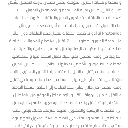
واستخدام تقنيات التخزين المؤقت، يمكن تحسين سرعة التحميل بشكل
كبير، وبالتالي تحسين تجربة المستخدم وزيادة معدل التحويل. 1.
ضغط الصور والملفات: قد تكون الصور والملفات الكبيرة أحد أسباب
بطء التحميل. كذلك يجب عليك استخدام أدوات ضغط الصور مثل
Photoshop أو أدوات ضغط الملفات لتقليل حجم الملفات دون التأثير
على جودة الصور والمحتوى. 2. تقليل استخدام المكونات الإضافية:
كذلك قد تزيد المكونات الإضافية مثل البرامج الإضافية والتطبيقات
الخارجية من وقت التحميل. يجب عليك تقليل استخدامها واستخدامها
فقط عند الضرورة، والتأكد من تحديثها بانتظام. 3. تحسين التخزين
المؤقت: استخدم تقنيات التخزين المؤقت بينما لتخزين المحتوى الثابت
مؤقتًا على الخادم أو على جهاز المستخدم. هذا يساعد بينما في تقليل
وقت التحميل من خلال تقليل عدد الطلبات إلى الخادم. تبسيط التوجيه
والتنقل: ضمان سهولة التنقل والتوجيه داخل الموقع من بينما خلال
استخدام قوائم تنقل واضحة ومنظمة، ووضع روابط سريعة للوصول
إلى الصفحات الرئيسية والمحتوى المهم بسرعة.. كذلك، ينبغي تجنب
الإفراط في التعقيد والإبقاء على التصميم بسيطًا وسهل الفهم. توفير
محتوى جذاب وقيم: تقديم محتوى جذاب وذو قيمة يلبي احتياجات