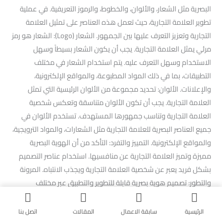
البصرية مثل الشعار، والألوان، والخطوط، والرموز التعريفية. في عملية
تطوير العلامة التجارية، حيث تعمل هذه العناصر على تمثيل العلامة
التجارية وتعزيز التعرف عليها بين الجمهور. الشعار (Logo): الشعار هو رمز
مرئي يمثل العلامة التجارية. يجب أن يكون الشعار بسيطاً وسهل
الاستخدام وسهل التعرف عليه. يتم استخدام الشعار في مختلف
التطبيقات، بما في ذلك المواد المطبوعة، والمواقع الإلكترونية،
والإعلانات. الألوان: تحديد مجموعة من الألوان الرئيسية التي تمثل
العلامة التجارية. يجب أن تكون الألوان متناسقة وتعكس شخصية
العلامة التجارية وتناسب جمهورها المستهدف. تستخدم الألوان في
جميع العناصر البصرية للعلامة التجارية مثل الشعارات، والمواد الترويجية،
والمواقع الإلكترونية. التمييز والتفرد: التأكد من أن الهوية البصرية
مميزة وتميز العلامة التجارية عن منافسيها. استخدام عناصر التصميم
بشكل فريد يعبر عن شخصية العلامة التجارية ويجذب الانتباه. المرونة
والتطور: تصميم هوية بصرية قابلة للتطوير والتطبيق عبر مختلف
الوسائط والمنصات. تحسين الهوية البصرية بمرور الوقت لتتناسب مع
تغيرات السوق واحتياجات الجمهور. التطور: يجب أن تكون الهوية البصرية
الرئيسية
سابقة الاعمال
المقالات
اتصل بنا