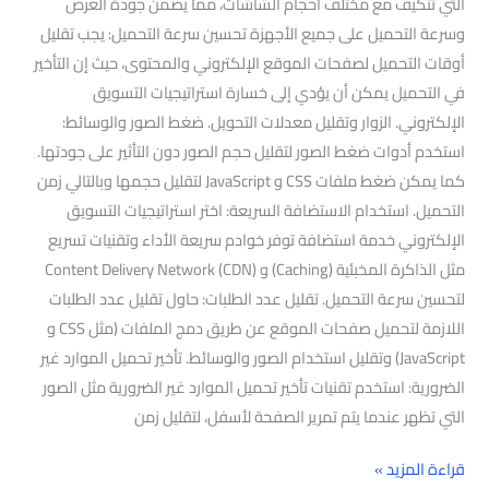
التي تتكيف مع مختلف أحجام الشاشات، مما يضمن جودة العرض
وسرعة التحميل على جميع الأجهزة تحسين سرعة التحميل: يجب تقليل
أوقات التحميل لصفحات الموقع الإلكتروني والمحتوى، حيث إن التأخير
في التحميل يمكن أن يؤدي إلى خسارة استراتيجيات التسويق
الإلكتروني. الزوار وتقليل معدلات التحويل. ضغط الصور والوسائط:
استخدم أدوات ضغط الصور لتقليل حجم الصور دون التأثير على جودتها.
كما يمكن ضغط ملفات CSS و JavaScript لتقليل حجمها وبالتالي زمن
التحميل. استخدام الاستضافة السريعة: اختر استراتيجيات التسويق
الإلكتروني خدمة استضافة توفر خوادم سريعة الأداء وتقنيات تسريع
مثل الذاكرة المخبئية (Caching) و Content Delivery Network (CDN)
لتحسين سرعة التحميل. تقليل عدد الطلبات: حاول تقليل عدد الطلبات
اللازمة لتحميل صفحات الموقع عن طريق دمج الملفات (مثل CSS و
JavaScript) وتقليل استخدام الصور والوسائط. تأخير تحميل الموارد غير
الضرورية: استخدم تقنيات تأخير تحميل الموارد غير الضرورية مثل الصور
التي تظهر عندما يتم تمرير الصفحة لأسفل، لتقليل زمن
قراءة المزيد »