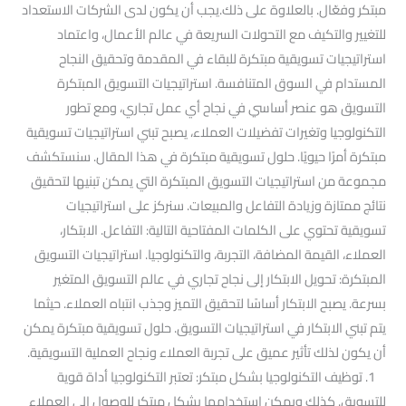
مبتكر وفعّال. بالعلاوة على ذلك.يجب أن يكون لدى الشركات الاستعداد
للتغيير والتكيف مع التحولات السريعة في عالم الأعمال، واعتماد
استراتيجيات تسويقية مبتكرة للبقاء في المقدمة وتحقيق النجاح
المستدام في السوق المتنافسة. استراتيجيات التسويق المبتكرة
التسويق هو عنصر أساسي في نجاح أي عمل تجاري، ومع تطور
التكنولوجيا وتغيرات تفضيلات العملاء، يصبح تبني استراتيجيات تسويقية
مبتكرة أمرًا حيويًا. حلول تسويقية مبتكرة في هذا المقال. سنستكشف
مجموعة من استراتيجيات التسويق المبتكرة التي يمكن تبنيها لتحقيق
نتائج ممتازة وزيادة التفاعل والمبيعات. سنركز على استراتيجيات
تسويقية تحتوي على الكلمات المفتاحية التالية: التفاعل. الابتكار،
العملاء، القيمة المضافة، التجربة، والتكنولوجيا. استراتيجيات التسويق
المبتكرة: تحويل الابتكار إلى نجاح تجاري في عالم التسويق المتغير
بسرعة. يصبح الابتكار أساسًا لتحقيق التميز وجذب انتباه العملاء. حيثما
يتم تبني الابتكار في استراتيجيات التسويق. حلول تسويقية مبتكرة يمكن
أن يكون لذلك تأثير عميق على تجربة العملاء ونجاح العملية التسويقية.
1. توظيف التكنولوجيا بشكل مبتكر: تعتبر التكنولوجيا أداة قوية
للتسويق. كذلك ويمكن استخدامها بشكل مبتكر للوصول إلى العملاء