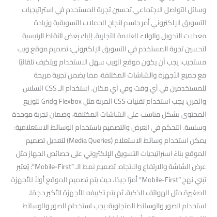
وسائل التواصل الاجتماعي تحسين تجربة المستخدم في استراتيجيات
التسويق الإلكتروني أمر حاسم لنجاح الحملات التسويقية وزيادة
معدلات التحويل والولاء للعلامة التجارية. إليك بعض النقاط الرئيسية
لتحسين تجربة المستخدم في التسويق الإلكتروني: تصميم موقع ويب
مستجيب: يجب أن يكون موقع الويب سهل الاستخدام ويتكيف تلقائيًا
مع جميع الأجهزة والشاشات المختلفة، مما يضمن تجربة مريحة
للمستخدمين في أي وقت وفي أي مكان. استخدام الـ CSS السلس
والمرن: يجب استخدام تقنيات CSS المرنة مثل Flexbox وGrid لتوزيع
المحتوى بشكل مناسب على الشاشات المختلفة، وضمان تجربة موحدة
وسلسة. التحكم في العرض والتصميم باستخدام الوسائط الاستعلامية:
يمكن استخدام وسائط الاستعلام (Media Queries) لتعديل تصميم
الموقع بناءً استراتيجيات التسويق الإلكتروني على خصائص الجهاز مثل
عرض الشاشة والارتفاع والاتجاه. تصميم نمط الـ “Mobile-First”: يُعتبر
تبني نهج “Mobile-First” أمرًا جيدًا، حيث يتم تصميم الموقع أولاً للأجهزة
الصغيرة مثل الهواتف الذكية، ثم يتم تكييفه للأجهزة الأكبر حجمًا.
استخدام الصور والوسائط المتجاوبة: يجب استخدام الصور والوسائط