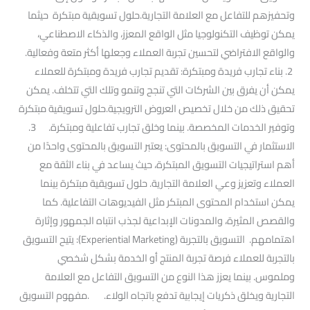
وتحفيزهم للتفاعل مع العلامة التجارية.حلول تسويقية مبتكرة حيثما
يمكن توظيف التكنولوجيا مثل الواقع المعزز، والذكاء الاصطناعي،
والواقع الافتراضي لتحسين تجربة العملاء وجعلها أكثر متعة وفعالية.
2. بناء تجارب فريدة ومبتكرة: تقديم تجارب فريدة ومبتكرة للعملاء
يمكن أن يفرق بين الشركات التي تنجح وتنمو وتلك التي تتخلف. يمكن
تحقيق ذلك من خلال تخصيص العروض الترويجية.حلول تسويقية مبتكرة
وتوفير الخدمات المخصصة. بينما وخلق تجارب تفاعلية ومبتكرة. 3.
الاستثمار في التسويق بالمحتوى: يعتبر التسويق بالمحتوى واحدًا من
أهم استراتيجيات التسويق المبتكرة، حيث يساعد في بناء الثقة مع
العملاء وتعزيز وعي العلامة التجارية. حلول تسويقية مبتكرة بينما
يمكن استخدام المحتوى المبتكر مثل الفيديوهات التفاعلية. كما
والقصص المثيرة، والمدونات الإبداعية لجذب انتباه الجمهور وإثارة
اهتمامهم. التسويق بالتجربة (Experiential Marketing): يتيح التسويق
بالتجربة للعملاء فرصة تجربة المنتج أو الخدمة بشكل شخصي
وملموس. بينما يعزز هذا النوع من التسويق التفاعل مع العلامة
التجارية ويخلق ذكريات إيجابية تدفع باتجاه الولاء. .مفهوم التسويق