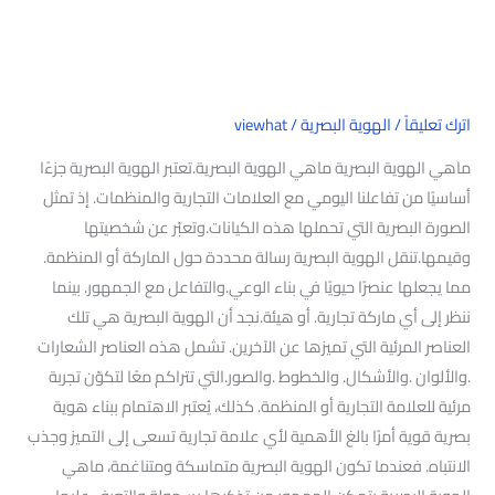
اترك تعليقاً
/
الهوية البصرية
/
viewhat
ماهي الهوية البصرية ماهي الهوية البصرية.تعتبر الهوية البصرية جزءًا
أساسيًا من تفاعلنا اليومي مع العلامات التجارية والمنظمات. إذ تمثل
الصورة البصرية التي تحملها هذه الكيانات.وتعبّر عن شخصيتها
وقيمها.تنقل الهوية البصرية رسالة محددة حول الماركة أو المنظمة.
مما يجعلها عنصرًا حيويًا في بناء الوعي.والتفاعل مع الجمهور. بينما
ننظر إلى أي ماركة تجارية. أو هيئة.نجد أن الهوية البصرية هي تلك
العناصر المرئية التي تميزها عن الآخرين. تشمل هذه العناصر الشعارات
.والألوان .والأشكال. والخطوط .والصور.التي تتراكم معًا لتكوّن تجربة
مرئية للعلامة التجارية أو المنظمة. كذلك، يُعتبر الاهتمام ببناء هوية
بصرية قوية أمرًا بالغ الأهمية لأي علامة تجارية تسعى إلى التميز وجذب
الانتباه. فعندما تكون الهوية البصرية متماسكة ومتناغمة، ماهي