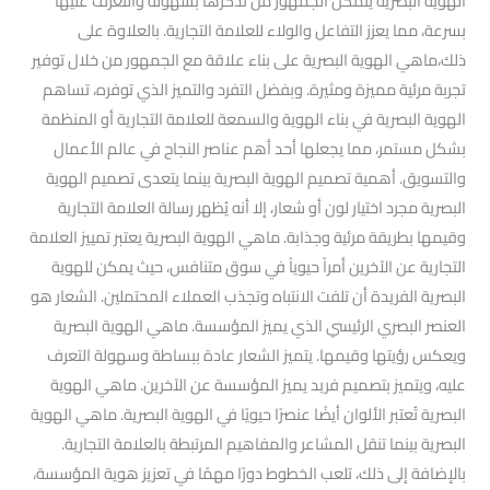
الهوية البصرية يتمكن الجمهور من تذكرها بسهولة والتعرف عليها
بسرعة، مما يعزز التفاعل والولاء للعلامة التجارية. بالعلاوة على
ذلك،ماهي الهوية البصرية على بناء علاقة مع الجمهور من خلال توفير
تجربة مرئية مميزة ومثيرة. وبفضل التفرد والتميز الذي توفره، تساهم
الهوية البصرية في بناء الهوية والسمعة للعلامة التجارية أو المنظمة
بشكل مستمر، مما يجعلها أحد أهم عناصر النجاح في عالم الأعمال
والتسويق. أهمية تصميم الهوية البصرية بينما يتعدى تصميم الهوية
البصرية مجرد اختيار لون أو شعار، إلا أنه يُظهر رسالة العلامة التجارية
وقيمها بطريقة مرئية وجذابة. ماهي الهوية البصرية يعتبر تمييز العلامة
التجارية عن الآخرين أمراً حيوياً في سوق متنافس، حيث يمكن للهوية
البصرية الفريدة أن تلفت الانتباه وتجذب العملاء المحتملين. الشعار هو
العنصر البصري الرئيسي الذي يميز المؤسسة. ماهي الهوية البصرية
ويعكس رؤيتها وقيمها. يتميز الشعار عادة ببساطة وسهولة التعرف
عليه، ويتميز بتصميم فريد يميز المؤسسة عن الآخرين. ماهي الهوية
البصرية تُعتبر الألوان أيضًا عنصرًا حيويًا في الهوية البصرية. ماهي الهوية
البصرية بينما تنقل المشاعر والمفاهيم المرتبطة بالعلامة التجارية.
بالإضافة إلى ذلك، تلعب الخطوط دورًا مهمًا في تعزيز هوية المؤسسة،