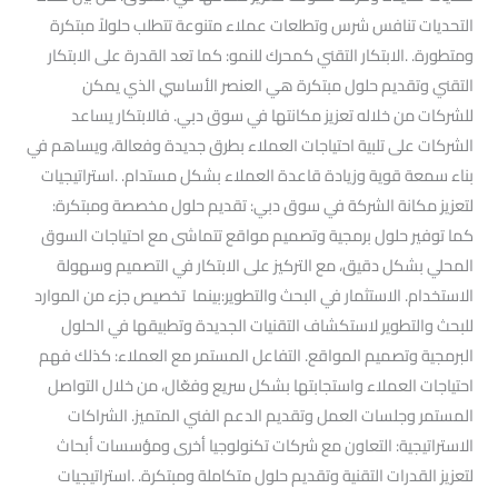
التحديات تنافس شرس وتطلعات عملاء متنوعة تتطلب حلولاً مبتكرة
ومتطورة. .الابتكار التقني كمحرك للنمو: كما تعد القدرة على الابتكار
التقني وتقديم حلول مبتكرة هي العنصر الأساسي الذي يمكن
للشركات من خلاله تعزيز مكانتها في سوق دبي. فالابتكار يساعد
الشركات على تلبية احتياجات العملاء بطرق جديدة وفعالة، ويساهم في
بناء سمعة قوية وزيادة قاعدة العملاء بشكل مستدام. .استراتيجيات
لتعزيز مكانة الشركة في سوق دبي: تقديم حلول مخصصة ومبتكرة:
كما توفير حلول برمجية وتصميم مواقع تتماشى مع احتياجات السوق
المحلي بشكل دقيق، مع التركيز على الابتكار في التصميم وسهولة
الاستخدام. الاستثمار في البحث والتطوير:بينما تخصيص جزء من الموارد
للبحث والتطوير لاستكشاف التقنيات الجديدة وتطبيقها في الحلول
البرمجية وتصميم المواقع. التفاعل المستمر مع العملاء: كذلك فهم
احتياجات العملاء واستجابتها بشكل سريع وفعّال، من خلال التواصل
المستمر وجلسات العمل وتقديم الدعم الفني المتميز. الشراكات
الاستراتيجية: التعاون مع شركات تكنولوجيا أخرى ومؤسسات أبحاث
لتعزيز القدرات التقنية وتقديم حلول متكاملة ومبتكرة. .استراتيجيات