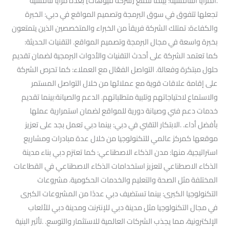
.المزايا التنافسية: بينما تتمتع [شركة فيوهات] بعدة مزايا تنافسية
تجعلها تتفوق في سوق البرمجة وتصميم المواقع في دبي: الخبرة
والكفاءة: تمتلك الشركة فريقاً من الخبراء والمتخصصين الذين يتمتعون
بخبرة واسعة في مجال البرمجة وتصميم المواقع. التقنيات الحديثة:
كما تعتمد الشركة على أحدث التقنيات والأدوات البرمجية لضمان تقديم
حلول مبتكرة وفعالة. التواصل الفعّال مع العملاء: كما تحرص الشركة
على إقامة علاقات قوية مع عملائها من خلال التواصل المستمر
والاستماع لاحتياجاتهم وتلبية متطلباتهم. الدعم والصيانة:بينما تقديم
خدمات دعم فني وصيانة دورية للمواقع لضمان استمرارية عملها
بأفضل أداء. .الابتكار التقني في دبي: بينما دبي تعمل بجد على تعزيز
موقعها كمركز عالمي للتكنولوجيا من خلال عدة مبادرات ومشاريع
استراتيجية، منها: مدن الذكاء الاصطناعي: كما تعتزم دبي بناء مدينة
الذكاء الاصطناعي لتعزيز استخدامات الذكاء الاصطناعي في القطاعات
المختلفة مثل الصحة والتعليم والخدمات الحكومية. مشروعات
التكنولوجيا الكبرى: بينما تستضيف دبي عددًا من المشروعات الكبرى
في مجال التكنولوجيا مثل مدينة دبي للإنترنت ومدينة دبي للألعاب
الإلكترونية، مما يجذب الشركات العالمية للاستثمار والتوسع. .تأثير البنية