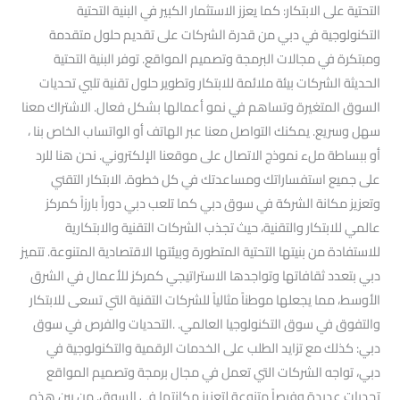
التحتية على الابتكار: كما يعزز الاستثمار الكبير في البنية التحتية
التكنولوجية في دبي من قدرة الشركات على تقديم حلول متقدمة
ومبتكرة في مجالات البرمجة وتصميم المواقع. توفر البنية التحتية
الحديثة الشركات بيئة ملائمة للابتكار وتطوير حلول تقنية تلبي تحديات
السوق المتغيرة وتساهم في نمو أعمالها بشكل فعال. الاشتراك معنا
سهل وسريع. يمكنك التواصل معنا عبر الهاتف أو الواتساب الخاص بنا ،
أو ببساطة ملء نموذج الاتصال على موقعنا الإلكتروني. نحن هنا للرد
على جميع استفساراتك ومساعدتك في كل خطوة. الابتكار التقني
وتعزيز مكانة الشركة في سوق دبي كما تلعب دبي دوراً بارزاً كمركز
عالمي للابتكار والتقنية، حيث تجذب الشركات التقنية والابتكارية
للاستفادة من بنيتها التحتية المتطورة وبيئتها الاقتصادية المتنوعة. تتميز
دبي بتعدد ثقافاتها وتواجدها الاستراتيجي كمركز للأعمال في الشرق
الأوسط، مما يجعلها موطناً مثالياً للشركات التقنية التي تسعى للابتكار
والتفوق في سوق التكنولوجيا العالمي. .التحديات والفرص في سوق
دبي: كذلك مع تزايد الطلب على الخدمات الرقمية والتكنولوجية في
دبي، تواجه الشركات التي تعمل في مجال برمجة وتصميم المواقع
تحديات عديدة وفرصاً متنوعة لتعزيز مكانتها في السوق. من بين هذه