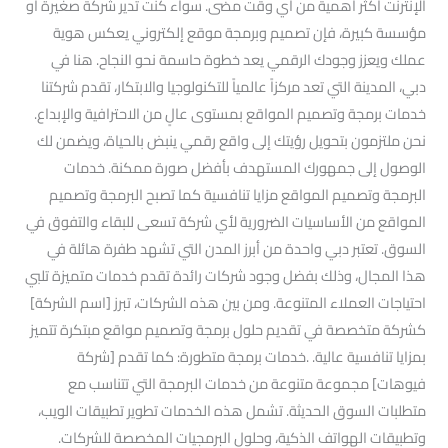
الإنترنت أكثر أهمية من أي وقت مضى. سواء كنت تدير شركة صغيرة أو
مؤسسة كبيرة، فإن تصميم وبرمجة موقع إلكتروني يعكس هوية
عملك ويعزز وجودك الرقمي يعد خطوة حاسمة نحو النجاح. هنا في
دبي، المدينة التي تعد مركزاً عالمياً للتكنولوجيا والابتكار، تقدم شركتنا
خدمات برمجة وتصميم المواقع بمستوى عالٍ من الاحترافية والإبداع.
نحن ملتزمون بتحويل رؤيتك إلى واقع رقمي ينبض بالحياة، ويضمن لك
الوصول إلى جمهورك المستهدف بأفضل صورة ممكنة. خدمات
البرمجة وتصميم المواقع مزايا تنافسية كما تصبح البرمجة وتصميم
المواقع من الأساسيات الضرورية لأي شركة تسعى للبقاء والتفوق في
السوق. تعتبر دبي واحدة من أبرز المدن التي تشهد طفرة هائلة في
هذا المجال، وذلك بفضل وجود شركات رائدة تقدم خدمات متميزة تلبي
احتياجات العملاء المتنوعة. ومن بين هذه الشركات، تبرز [اسم الشركة]
كشركة متخصصة في تقديم حلول برمجة وتصميم مواقع مبتكرة تتميز
بمزايا تنافسية عالية. .خدمات برمجة متطورة: كما تقدم [شركة
فيوهات] مجموعة متنوعة من خدمات البرمجة التي تتناسب مع
متطلبات السوق الحديثة. تشمل هذه الخدمات تطوير تطبيقات الويب،
وتطبيقات الهواتف الذكية، وحلول البرمجيات المخصصة للشركات.