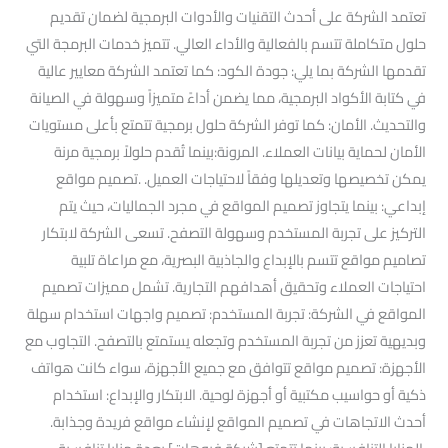
تعتمد الشركة على أحدث التقنيات والأدوات البرمجية لضمان تقديم
حلول متكاملة تتسم بالفعالية والأداء العالي. تتميز خدمات البرمجة التي
تقدمها الشركة بما يلي: جودة الكود: كما تعتمد الشركة معايير عالية
في كتابة الأكواد البرمجية، مما يضمن أداءً متميزاً وسهولة في الصيانة
والتحديث. الأمان: كما توفر الشركة حلول برمجية تتمتع بأعلى مستويات
الأمان لحماية بيانات العملاء. المرونة:بينما تُقدم حلولاً برمجية مرنة
يمكن تخصيصها وتعديلها وفقاً لاحتياجات العميل. .تصميم مواقع
إبداعي: بينما يتجاوز تصميم المواقع في مجرد الجماليات، حيث يتم
التركيز على تجربة المستخدم وسهولة التصفح. تسعى الشركة لابتكار
تصاميم مواقع تتسم بالإبداع والجاذبية البصرية، مع مراعاة تلبية
احتياجات العملاء وتحقيق أهدافهم التجارية. تشمل مميزات تصميم
المواقع في الشركة: تجربة المستخدم: تصميم واجهات استخدام سهلة
وبديهية تعزز من تجربة المستخدم وتجعله يستمتع بالتصفح. التجاوب مع
الأجهزة: تصميم مواقع تتوافق مع جميع الأجهزة، سواء كانت هواتف
ذكية أو حواسيب مكتبية أو أجهزة لوحية. الابتكار والإبداع: استخدام
أحدث الاتجاهات في تصميم المواقع لإنشاء مواقع فريدة وجذابة.