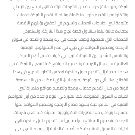
شركة [فيوهات] كواحدة من الشركات الرائدة التي تجمع بين الإبداع
والتكنولوجيا لتقديم حلول متكاملة وشاملة. تقدم الشركة خدمات
متنوعة تلبي احتياجات العملاء وتسهم في تحقيق رؤيتهم الرقمية
بكفاءة عالية.بينما سنتناول قصة نجاح هذا الشركة، ونستعرض
الخدمات التي تقدمها، وكيف نجحت في ترك بصمة واضحة في سوق
البرمجة وتصميم المواقع في دبي. في عصر التكنولوجيا الرقمية
والتنافس الشديد بين الشركات، تبرز دبي كواحدة من أهم المراكز
العالمية في مجال البرمجة وتصميم المواقع.كما تسعى الشركات في
هذه المدينة إلى تقديم حلول مبتكرة تعكس التطور السريع في هذا
القطاع. هنا يأتي دور شركة [فيوهات]، التي تمكنت من بناء سمعة
قوية من خلال تقديم خدمات برمجة وتصميم مواقع متميزة تلبي
احتياجات السوق المتنوعة. كما تعتبر دبي اليوم واحدة من أبرز العواصم
التقنية في العالم، حيث يشهد قطاع البرمجة وتصميم المواقع نمواً
متسارعاً يتواكب مع التطورات التكنولوجية الحديثة.كما تلعب شركات
البرمجة وتصميم المواقع دوراً محورياً في تقديم حلول مبتكرة تلبي
احتياجات السوق المتنوعة. كما أصبحت الحاجة إلى وجود قوي على