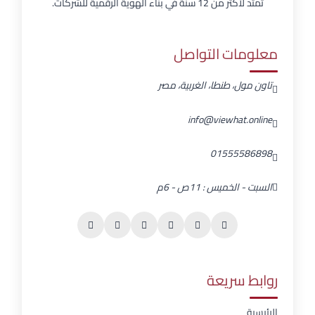
تمتد لأكثر من 12 سنة في بناء الهوية الرقمية للشركات.
معلومات التواصل
تاون مول، طنطا، الغربية، مصر
info@viewhat.online
01555586898
السبت - الخميس : 11ص - 6م
روابط سريعة
الرئيسية