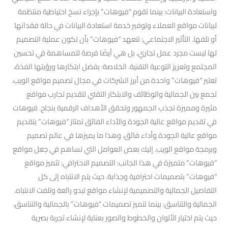
واستعادة البيانات: بينما تقوم “فيوهات” بإجراء نسخ احتياطية منتظمة
لبيانات مواقع العملاء وتوفير خدمة استعادة البيانات في حالة فقدانها
أو تلفها. التأثير الاجتماعي: تتعهد “فيوهات” بأن تكون عملية التصميم
لها ليست مجرد عمل تجاري، بل هي أيضًا فرصة للمساهمة في تحسين
المجتمع وتعزيز التوعية التقنية. الخلاصة: بفضل ابتكارها ورؤيتها الفذة،
تعتبر “فيوهات” واحدة من أبرز الشركات في مجال تصميم مواقع الويب.
تجمع بين الجمالية والوظائف والابتكار التقني لتقديم تجارب مواقع
مثيرة ومميزة تجذب الجمهور وتحقق الأهداف الرقمية بنجاح. فيوهات
في تقديم مواقع عالية الجودة والأداء الفائق تمتاز “فيوهات” بتقديم
مواقع عالية الجودة وأداء فائق، وهذا ما يميزها في عالم تصميم
وبرمجة مواقع الويب. إليك بعض العوامل التي تساهم في جعل مواقع
“فيوهات” متميزة في هذا الجانب: التصميم الاحترافي: تتميز مواقع
“فيوهات” بتصميمات احترافية وجذابة. حيث يتم الانتباه إلى كل
التفاصيل الجمالية والتصميمية لإنشاء مواقع تبدو رائعة وتلفت الانتباه.
الجمالية والتناسق: بينما تتميز تصميمات “فيوهات” بالجمالية والتناسق،
حيث يتم اختيار الألوان والخطوط والصور بعناية لإنشاء تجربة بصرية