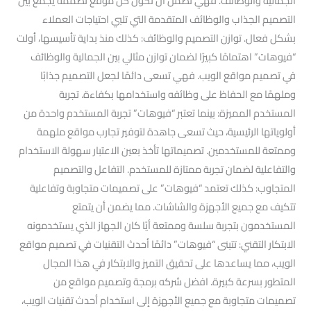
الجمالية والوظائف. فهي تضمن أن تكون كل موقع تصممه يجمع بين
التصميم الجذاب والوظائف المتقدمة التي تلبي احتياجات العملاء
بشكل فعال. توازن التصميم والوظائف: كذلك منذ بداية تأسيسها، أولت
“فيوهات” اهتمامًا كبيرًا لضمان توازن مثالي بين الجمالية والوظائف
في تصميم مواقع الويب. فهي تسعى دائمًا لجعل التصميم جذابًا
وملهمًا مع الحفاظ على وظائفه واستخدامها بكفاءة. تجربة
المستخدم المميزة: بينما تعتبر “فيوهات” تجربة المستخدم واحدة من
أولوياتها الرئيسية، حيث تسعى جاهدة لتوفير تجارب مواقع ملهمة
وممتعة للمستخدمين. تصميماتها تأخذ بعين الاعتبار سهولة الاستخدام
والتفاعلية لضمان تجربة ممتازة للمستخدم. التفاعل والتصميم
المتجاوب: كذلك تعتمد “فيوهات” على تصميمات متجاوبة وتفاعلية
تتكيف مع جميع الأجهزة والشاشات. مما يضمن أن يتمتع
المستخدمون بتجربة سلسة وممتعة أيًا كان الجهاز الذي يستخدمونه
الابتكار التقني: تتبنى “فيوهات” دائمًا أحدث التقنيات في تصميم مواقع
الويب، مما يساعدها على تحقيق التميز والابتكار في هذا المجال
المتطور بسرعة كبيرة. افضل شركه برمجة وتصميم مواقع من
تصميمات متجاوبة مع جميع الأجهزة إلى استخدام أحدث تقنيات الويب،