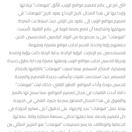
التي تبرز في عالم تصميم مواقع الويب، تتألق “فيوهات” بريادتها
وإبداعها في هذا المجال. تاريخ الإبداع: يعود تاريخ “فيوهات” في
تصميم مواقع الويب إلى عقود من الزمن. حيث استطاعت الشركة
بمهارتها وابتكارها أن تصنع بصمة قوية في عالم التقنية. تأسست
“فيوهات” على يد مجموعة من الرواد الرقميين المتحمسين. الذين
جمعتهم رؤية واحدة: تقديم تجارب موقع متميزة وملهمة
للمستخدمين عبر الإنترنت. الرؤية الرائدة: بداية الرحلة كانت برؤية واضحة
وجريئة لتحسين تجارب مواقع الويب وجعلها مميزة وجذابة بطرق جديدة
ومبتكرة. الابتكار المستمر: بينما تميزت “فيوهات” بالتزامها بالابتكار
المستمر. حيث استخدمت تقنيات وأساليب جديدة للتصميم والبرمجة
لتحسين جودة وأداء المواقع. التطور التقني: كذلك تبنت “فيوهات”
دائمًا أحدث التقنيات في مجال تصميم المواقع. مما سمح لها بالتميز
والتفوق في هذا المجال المتطور بسرعة كبيرة. التفاني في الجودة:
بينما عمل “فيوهات” بجد واجتهاد على تحقيق أعلى معايير الجودة في
كل تصميم يقدمه. مما جعلها تحظى بسمعة ممتازة وثقة عملائها.
الجمالية والوظائف: ما يميز تصميمات “فيوهات” هو المزيج المثالي بين