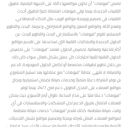
تضمن “فيوهات” أن تكون مواقعها دائمًا على الجبهة الرقمية. تطبيق
التقنيات الجديدة: بينما تولي فيوهات اهتمامًا كبيرًا لتطبيق أحدث
التقنيات في تصميم وبرمجة مواقع الويب، مثل الذكاء الاصطناعي،
وتعلم الآلة، والواقع المعزز، والواقع الافتراضي، وغيرها. البحث والتطوير
المستمر: تقوم “فيوهات” بالاستثمار في البحث والتطوير للبحث عن
الحلول الجديدة والابتكارات التقنية التي تساعدها على تقديم مواقع
أكثر تفاعلية وفعالية. تخصيص الحلول: تعتمد “فيوهات” على تخصيص
الحلول التقنية لتلبية احتياجات كل عميل بشكل فعال. سواء كان ذلك
من خلال تطوير تطبيقات مخصصة أو تكامل الحلول الموجودة. الدعم
والصيانة: لا تنتهي علاقة “فيوهات” مع عملائها بعد تسليم المشروع.
بل توفر الشركة دعمًا متميزًا وخدمات صيانة لضمان استمرارية ونجاح
مواقع العملاء على المدى الطويل. دعم فني 24/7: بينما توفر
“فيوهات” دعمًا فنيًا على مدار الساعة. طوال أيام الأسبوع، حيث يمكن
للعملاء الاتصال بفريق الدعم لحل المشكلات والاستفسارات في أي
وقت. صيانة منتظمة: كذلك تقدم “فيوهات” خدمات صيانة منتظمة
لمواقع العملاء. افضل شركه برمجة وتصميم مواقع تشمل التحديثات
الأمنية والبرمجية وإصلاح الأخطاء الفنية وتحسينات الأداء. نسخ احتياطي