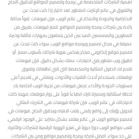
أهمية الشركات المتخصصة في برمجة وتصميم المواقع لتحقيق النجاح
والتفوق في عالم الإنترنت المتطور. تعد اختيار إذا كنت تبحث عن
الاحترافية والجودة والابتكار في عالم الويب. فإن فيوهات تتبوأ مكانة
رائدة بين شركات برمجة وتصميم المواقع. تتميز فيوهات. بفريق من
المطورين والمصممين المبدعين الذين يتمتعون بمهارات فائقة وخبرة
عميقة في مجال تصميم وبرمجة مواقع الويب. سواء كنت تبحث عن
تصميم موقع إلكتروني مبتكر يعكس هوية شركتك بأسلوب مميز. أو
تطبيق ويب متطور يلبي احتياجات عملك بشكل دقيق. فإن فيوهات
تقدم لك الحلول المثالية والمخصصة التي تلبي تطلعاتك وتفوق
توقعاتك. باستخدام أحدث التقنيات والأدوات. وبتفاني في تقديم أعلى
مستويات الجودة والأداء. تجعل فيوهات من تجربة الويب الخاصة بك
لحظة استثنائية ومميزة تترك انطباعاً قوياً على زوار موقعك. مهما كانت
احتياجاتك في عالم الويب. فإن شركة فيوهات هي الشريك المثالي
لتحويل رؤيتك إلى واقع رقمي يلفت الانتباه ويحقق النجاح. فيوهات في
تصميم مواقع الويب في عالم يعتمد بشكل متزايد على الوجود الرقمي،
تلعب مواقع الويب دورًا حيويًا في تعزيز الهوية الرقمية للشركات والأفراد
على حد سواء. افضل شركه برمجة وتصميم مواقع ومن بين الشركات