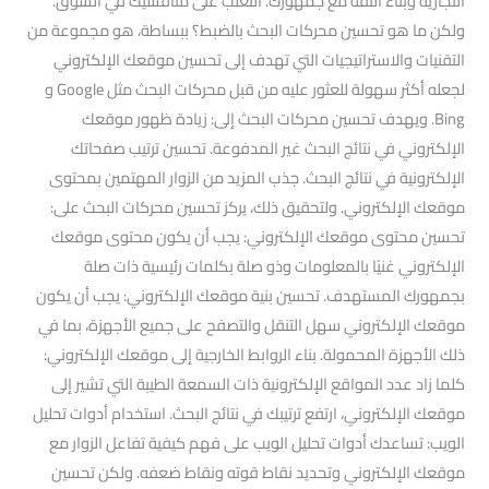
التجارية وبناء الثقة مع جمهورك. التغلب على منافسيك في السوق.
ولكن ما هو تحسين محركات البحث بالضبط؟ ببساطة، هو مجموعة من
التقنيات والاستراتيجيات التي تهدف إلى تحسين موقعك الإلكتروني
لجعله أكثر سهولة للعثور عليه من قبل محركات البحث مثل Google و
Bing. ويهدف تحسين محركات البحث إلى: زيادة ظهور موقعك
الإلكتروني في نتائج البحث غير المدفوعة. تحسين ترتيب صفحاتك
الإلكترونية في نتائج البحث. جذب المزيد من الزوار المهتمين بمحتوى
موقعك الإلكتروني. ولتحقيق ذلك، يركز تحسين محركات البحث على:
تحسين محتوى موقعك الإلكتروني: يجب أن يكون محتوى موقعك
الإلكتروني غنيًا بالمعلومات وذو صلة بكلمات رئيسية ذات صلة
بجمهورك المستهدف. تحسين بنية موقعك الإلكتروني: يجب أن يكون
موقعك الإلكتروني سهل التنقل والتصفح على جميع الأجهزة، بما في
ذلك الأجهزة المحمولة. بناء الروابط الخارجية إلى موقعك الإلكتروني:
كلما زاد عدد المواقع الإلكترونية ذات السمعة الطيبة التي تشير إلى
موقعك الإلكتروني، ارتفع ترتيبك في نتائج البحث. استخدام أدوات تحليل
الويب: تساعدك أدوات تحليل الويب على فهم كيفية تفاعل الزوار مع
موقعك الإلكتروني وتحديد نقاط قوته ونقاط ضعفه. ولكن تحسين