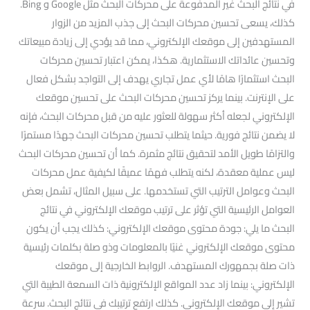
في نتائج البحث غير المدفوعة على محركات البحث مثل Google و Bing.
كذلك، يسعى تحسين محركات البحث إلى جذب المزيد من الزوار
المستهدفين إلى موقعك الإلكتروني، مما قد يؤدي إلى زيادة مبيعاتك
وتحسين عائداتك الاستثمارية. هكذا، يمكن اعتبار تحسين محركات
البحث استثمارًا هامًا لأي عمل تجاري يهدف إلى التواجد بشكل فعال
على الإنترنت. بينما يركز تحسين محركات البحث على تحسين موقعك
الإلكتروني لجعله أكثر سهولة للعثور عليه من قبل محركات البحث، فإنه
لا يضمن نتائج فورية. حيثما يتطلب تحسين محركات البحث جهدًا مستمرًا
والتزامًا طويل الأمد لتحقيق نتائج مثمرة. كما أن تحسين محركات البحث
ليس عملية معقدة، لكنه يتطلب فهمًا عميقًا لكيفية عمل محركات
البحث وعوامل الترتيب التي تستخدمها. على سبيل المثال، تشمل بعض
العوامل الرئيسية التي تؤثر على ترتيب موقعك الإلكتروني في نتائج
البحث ما يلي: جودة محتوى موقعك الإلكتروني: كذلك يجب أن يكون
محتوى موقعك الإلكتروني غنيًا بالمعلومات وذو صلة بكلمات رئيسية
ذات صلة بجمهورك المستهدف. الروابط الخارجية إلى موقعك
الإلكتروني: بينما زاد عدد المواقع الإلكترونية ذات السمعة الطيبة التي
تشير إلى موقعك الإلكتروني. كذلك ارتفع ترتيبك في نتائج البحث. سرعة