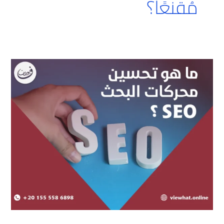
مُقنعًا؟
ما
هو
تحسين
محركات
البحث
(SEO)؟