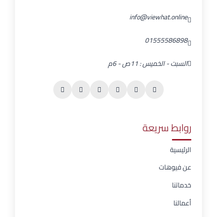
info@viewhat.online
01555586898
السبت - الخميس : 11ص - 6م
روابط سريعة
الرئيسية
عن فيوهات
خدماتنا
أعمالنا