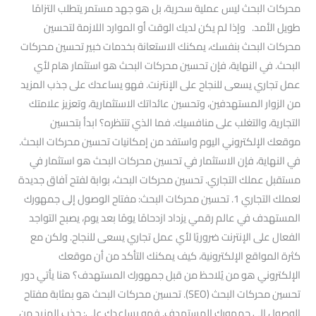
محركات البحث ليس عملية سحرية، بل هو جهد مستمر يتطلب التزامًا
طويل الأمد. وإذا لم يكن لديك الوقت أو الموارد اللازمة لتحسين
محركات البحث بنفسك، يمكنك الاستعانة بخدمات خبير تحسين محركات
البحث. في النهاية، فإن تحسين محركات البحث هو استثمار هام لأي
عمل تجاري يسعى للنجاح على الإنترنت. فهو يساعدك على جذب المزيد
من الزوار المستهدفين، وتحسين عائداتك الاستثمارية، وتعزيز علامتك
التجارية، والتغلب على منافسيك. فما الذي تنتظره؟ ابدأ بتحسين
موقعك الإلكتروني اليوم واستفد من إمكانيات تحسين محركات البحث.
في النهاية، فإن الاستثمار في تحسين محركات البحث هو استثمار في
مستقبل عملك التجاري. تحسين محركات البحث، بوابة لفتح آفاق جديدة
لعملك التجاري 1. تحسين محركات البحث: مفتاح الوصول إلى جمهورك
المستهدف في عالم رقمي يزداد ازدحامًا يومًا بعد يوم، يصبح التواجد
الفعال على الإنترنت ضروريًا لأي عمل تجاري يسعى للنجاح. ولكن مع
كثرة المواقع الإلكترونية، كيف يمكنك التأكد من أن موقعك
الإلكتروني هو من يُلاحظ من قبل جمهورك المستهدف؟ هنا يأتي دور
تحسين محركات البحث (SEO). تحسين محركات البحث هو بمثابة مفتاح
الوصول إلى جمهورك المستهدف. فهو يساعدك على: جذب المزيد من