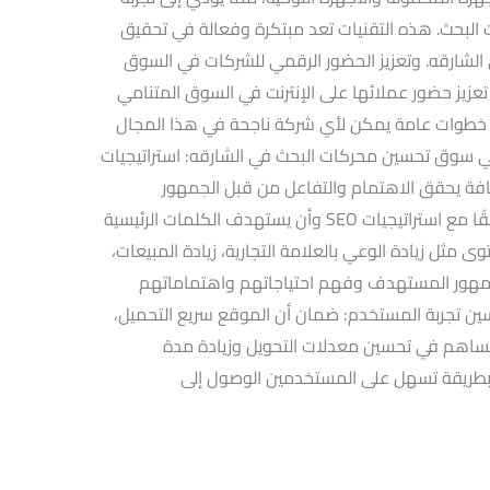
بحث. هذه التقنيات تعد مبتكرة وفعالة في تحقيق
الشارقه. وتعزيز الحضور الرقمي للشركات في السوق
عزيز حضور عملائها على الإنترنت في السوق المتنامي
خطوات عامة يمكن لأي شركة ناجحة في هذا المجال
ت في سوق تحسين محركات البحث في الشارقه: استراتيجيات
ة يحقق الاهتمام والتفاعل من قبل الجمهور
المستهدف. يجب أن يكون المحتوى متوافقًا مع استراتيجيات SEO وأن يستهدف الكلمات الرئيسية
مثل زيادة الوعي بالعلامة التجارية، زيادة المبيعات،
الجمهور المستهدف وفهم احتياجاتهم واهتماماتهم
ين تجربة المستخدم: ضمان أن الموقع سريع التحميل،
يساهم في تحسين معدلات التحويل وزيادة مدة
طريقة تسهل على المستخدمين الوصول إلى