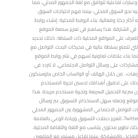
عبارات تفاعلية تتوافق مع لغة الجمهور المحلي، مما
جيه نحو السوق المحلي: بينما فهم احتياجات السوق
ثر جذبًا وفعالية. بناء الروابط المحلية: إنشاء روابط
في الشارقة. هذا يساهم في تعزيز سمعة الموقع
تعرف على المواقع المحلية ذات السلطة: كذلك تحديد
تي تتمتع بسلطة عالية في محركات البحث. التواصل مع
نما بناء علاقات تعاونية تسهم في نشر روابط الموقع
و مشاركات على وسائل التواصل الاجتماعي. لا تتردد في
فيوهات، من خلال الهاتف أو الواتساب الخاص بناوسنكون
دتك على تحقيق أهدافك تحسين تجربة المستخدم
ن سرعة التحميل السريعة وتجربة مستخدم مريحة. هذا
موقع وجعله سهل الاستخدام. التسويق عبر وسائل
ات التواصل الاجتماعي المشهورة بين الجمهور المحلي
في الشارقة، مثل Instagram وLinkedIn وTwitter، لتعزيز حملات التسويق وزيادة الوعي بالعلامة
ك تطوير محتوى يتناسب مع اللغة والثقافة المحلية،
تفاعل والمشاركة: بينما تفاعل مستمر مع المتابعين