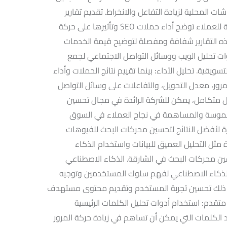
ات المحلية لزيادة التفاعل والانخراط. تقديم تقارير
دورية وتحليلات مستمرة: تقديم تقارير دورية للعملاء توضح أداء حملات SEO وتأثيرها على حركة
ذه التقارير شفافة ومفصلة لتوضيح قيمة الخدمات
ات تحليل الويب ووسائل التواصل الاجتماعي لجمع
سويقية. تحليل الأداء: بينما تقييم نتائج الحملات وأداء
ور، معدل التحويل، والتفاعلات على وسائل التواصل
كل متكامل، يمكن للشركة الرائدة في مجال تحسين
ملموسة والمساهمة في نجاح العملاء في السوق
كرة لأفضل النتائج لتحسين محركات البحث للفيوهات
ثل التحليل العميق للبيانات واستخدام الذكاء
ين محركات البحث في الشارقة. الذكاء الاصطناعي
والذكاء الاصطناعي لفهم سلوك المستخدمين وتوجيه
. يتيح ذلك تحسين تجربة المستخدم وتقديم محتوى مستهدف
تقدم: استخدام أدوات تحليل الكلمات الرئيسية
الكلمات التي يمكن أن تساهم في زيادة حركة المرور