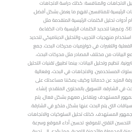
ل الاتجاهات والمنافسة: كذلك دراسة الاتجاهات
لمات الرئيسية للمنافسين لفهم ما يعمل بشكل أفضل.
ام أدوات تحليل الكلمات الرئيسية المتقدمة مثل
SEMrush، Ahrefs، Google Keyword Planner، وغيرها لتحديد الكلمات الرئيسية ذات الكفاءة
ية: استخدام منهجيات التجريب والتحليل الديناميكي لتحديد
ج الفعلية والتغيرات في خوارزميات محركات البحث. جمع
مع البيانات من مختلف المصادر مثل محركات البحث،
نية. تنظيم وتحليل البيانات: بينما تطبيق تقنيات التحليل
سلوك المستخدمين. والاتجاهات في البحث، وفعالية
عرفة المزيد عن خدماتنا وكيف يمكننا مساعدتك على
ث في الشارقه. التسويق بالمحتوى المتقدم: إنشاء
جمهور المستهدف ويتفاعل معهم بشكل فعال. يتم
ياقات التي يتم البحث عنها بشكل متكرر في الشارقة.
لجمهور المستهدف. كذلك تحليل السلوكيات والاتجاهات
 التحسين التقني للموقع: تحسين أداء الموقع وسرعة
زة المحمولة والأجهزة اللوحية، مما يؤدي إلى تجربة