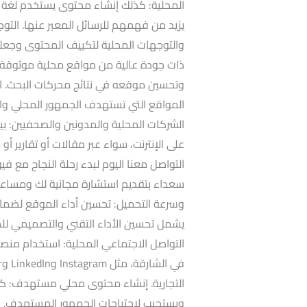
المحلية: كذلك إنشاء محتوى يستخدم لغة و
يزيد من فهمهم للرسائل المعبر عنها. التو
والتوجهات المحلية لتكييف المحتوى وجعله أك
ذات جودة عالية من مواقع محلية موثوقة 
وتحسين موقعه في نتائج محركات البحث. ال
المواقع التي تستهدف الجمهور المحلي وال
الشركات المحلية والمدونين والصحفيين: بي
على الإنترنت، سواء عبر مقالات أو تقارير أ
التواصل معنا اليوم لبدء رحلة النجاح مع 
سعداء بتقديم استشارة مجانية لك ومساع
وسرعة التحميل: تحسين أداء الموقع لضما
يشمل تحسين الأداء التقني والتصميمي لل
التواصل الاجتماعي المحلية: استخدام منص
التجارية. إنشاء محتوى محلي مستهدف: كذل
ويستجيب لاحتياجات الجمهور المستهدف. ال