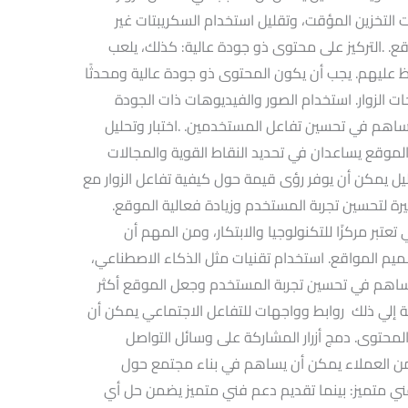
 التخزين المؤقت، وتقليل استخدام السكريبتات غير
 .التركيز على محتوى ذو جودة عالية: كذلك، يلعب
فاظ عليهم. يجب أن يكون المحتوى ذو جودة عالية ومحدثًا
ت الزوار. استخدام الصور والفيديوهات ذات الجودة
يساهم في تحسين تفاعل المستخدمين. .اختبار وتحليل
 الموقع يساعدان في تحديد النقاط القوية والمجالات
ليل يمكن أن يوفر رؤى قيمة حول كيفية تفاعل الزوار مع
رة لتحسين تجربة المستخدم وزيادة فعالية الموقع.
عتبر مركزًا للتكنولوجيا والابتكار، ومن المهم أن
يم المواقع. استخدام تقنيات مثل الذكاء الاصطناعي،
ن يساهم في تحسين تجربة المستخدم وجعل الموقع أكثر
فة إلي ذلك روابط وواجهات للتفاعل الاجتماعي يمكن أن
 المحتوى. دمج أزرار المشاركة على وسائل التواصل
من العملاء يمكن أن يساهم في بناء مجتمع حول
فني متميز: بينما تقديم دعم فني متميز يضمن حل أي