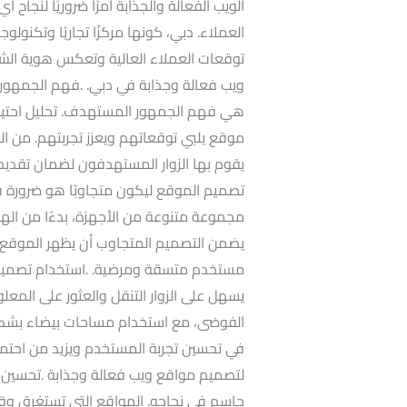
الويب الفعالة والجذابة أمرًا ضروريًا لنجا
العملاء. دبي، كونها مركزًا تجاريًا وتكنولو
توقعات العملاء العالية وتعكس هوية الش
ويب فعالة وجذابة في دبي. .فهم الجمهور
هي فهم الجمهور المستهدف. تحليل احتي
موقع يلبي توقعاتهم ويعزز تجربتهم. من ال
يقوم بها الزوار المستهدفون لضمان تقديم
تصميم الموقع ليكون متجاوبًا هو ضرورة في
مجموعة متنوعة من الأجهزة، بدءًا من الهوا
يضمن التصميم المتجاوب أن يظهر الموقع ب
مستخدم متسقة ومرضية. .استخدام تصميم 
يسهل على الزوار التنقل والعثور على المعل
الفوضى، مع استخدام مساحات بيضاء بشكل
في تحسين تجربة المستخدم ويزيد من احتمال
لتصميم مواقع ويب فعالة وجذابة .تحسين 
حاسم في نجاحه. المواقع التي تستغرق وقتً