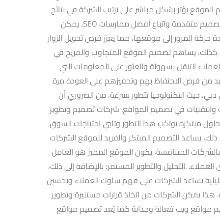
ث (SEO): كذلك تصميم الموقع يؤثر بشكل مباشر على ترتيب الشركة في نتائج
محركات البحث. من خلال استخدام تقنيات تصميم متقدمة واتباع أفضل ممارسات SEO، يمكن
 حركة المرور إلى موقعها، مما يعزز فرص تحويل الزوار
: كذلك، يساهم تصميم الموقع المتجاوب والمريح في
عملاء التنقل بسهولة والعثور على المعلومات التي
يزيد من فرص الاحتفاظ بهم وتحفيزهم على العودة مرة
 دبي، حيث التكنولوجيا تتطور بسرعة، من الضروري أن
 والتقنيات في تصميم المواقع. شركات تصميم وتطوير
لول مبتكرة تواكب هذا التطور وتلبي احتياجات السوق
ى ذلك، يساعد التصميم المبتكر والفريد للموقع الشركات
الشركات المتنافسة، يكون الموقع المميز هو العامل
دى العملاء. .التحليل والتطوير المستمر: بالإضافة إلى ذلك،
ليلية تساعد الشركات على فهم سلوك العملاء وتحسين
ة. هذا يمكن الشركات من اتخاذ قرارات مستنيرة وتطوير
م مواقع ويب فعالة وجذابة كما يُعد تصميم مواقع