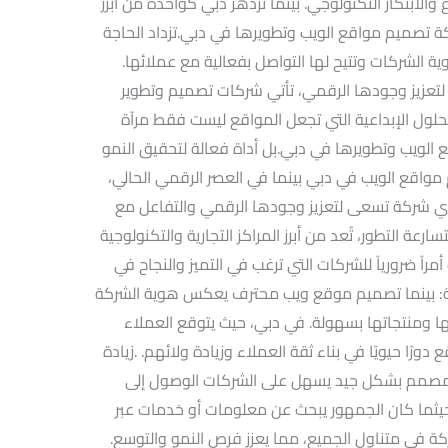
 والابتكار التكنولوجي. بينما تزدهر دبي كواحدة من أبرز
ركة تصميم مواقع الويب وتطويرها في دبي.تزداد الحاجة
الشركات وتتيح لها التواصل بفعالية مع عملائها.
تعزيز وجودها الرقمي، تأتي شركات تصميم وتطوير
حلول الإبداعية التي تجعل المواقع ليست فقط مرآة
 الويب وتطويرها في دبي.بل أداة فعالة لتحقيق النمو
مواقع الويب في دبي بينما في العصر الرقمي الحالي،
لأي شركة تسعى لتعزيز وجودها الرقمي والتفاعل مع
ارعة التطور، تُعد من أبرز المراكز التجارية والتكنولوجية
اً ضرورياً للشركات التي ترغب في التميز والنجاح في
مية: بينما تصميم موقع ويب محترف يعكس هوية الشركة
ا ومنتجاتها بسهولة. في دبي، حيث يتوقع العملاء
رًا حيويًا في بناء ثقة العملاء وزيادة ولائهم. .زيادة
 مصمم بشكل جيد يسهل على الشركات الوصول إلى
حيثما كان الجمهور يبحث عن معلومات أو خدمات عبر
كة في متناول الجميع، مما يعزز فرص النمو والتوسع.