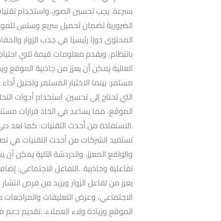
بسرعة. يجب تحسين الصور، واستخدام تقنيات
الضرورية لضمان تحميل سريع وسلس للموقع.
المحتوى دورًا رئيسيًا في جذب الزوار والح
بانتظام، ويقدم معلومات قيمة تلبي احتياجا
العالية يمكن أن يعزز من جاذبية الموقع و
مستمر: بينما الاختبار المستمر وتحليل أداء
التي تحتاج إلى تحسين. استخدام أدوات التح
الموقع، مما يساعد في اتخاذ قرارات مستني
.الاستفادة من أحدث التقنيات: كما تعد دبي ت
تستفيد الشركات من أحدث التقنيات في تصم
والواقع المعزز، والدردشة الآلية يمكن أ
تفاعلية وجاذبية. .التفاعل الاجتماعي: إضا
يعزز من تفاعل الزوار ويزيد من فرص انتشار
الاجتماعي، وعرض التعليقات والمراجعات 
الموقع وزيادة ولاء العملاء. .تقديم دعم 