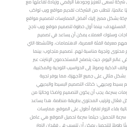
ح أي شركة تسعى لتعزيز وجودها الرقمي وزيادة تفاعلها مع
جيًا عالميًا، تتطلب من الشركات تقديم مواقع ويب تواكب
ركة بشكل مميز. إليك أفضل الممارسات لتصميم مواقع
 المستهدف: بينما أول خطوة لتصميم موقع ويب ناجح
اجات وسلوك العملاء يمكن أن يساعد في تصميم
مهم معرفة الفئة العمرية، الاهتمامات، والأنشطة التي
 محتوى وتجربة مناسبة لهم. .تصميم متجاوب: بينما
 عالم اليوم، حيث يتصفح المستخدمون الإنترنت عبر
تف الذكية وصولاً إلى الحواسيب اللوحية والمكتبية.
شكل مثالي على جميع الأجهزة، مما يوفر تجربة
بسيط وبديهي: كذلك التصميم البسيط والبديهي
ومات بسرعة. يجب أن يكون التصميم واضحًا وخاليًا من
 فعّال وترتيب المحتوى بطريقة منظمة. هذا يساعد
ية بقاء الزوار لفترة أطول على الموقع. ممارسات
سرعة التحميل: حيثما سرعة تحميل الموقع هي عامل
ا طويلاً للتحميل يمكن أن تتسبب في فقدان الزوار