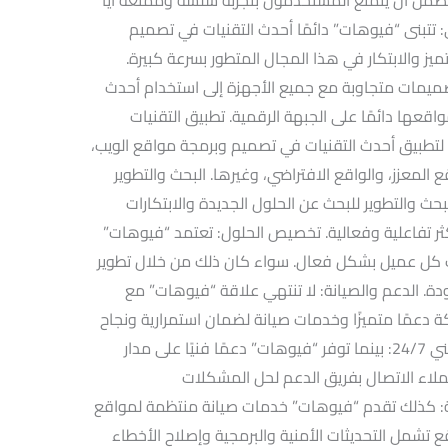
ي: تتبنى “فيوهات” دائمًا أحدث التقنيات في تصميم
ز والابتكار في هذا المجال المتطور بسرعة كبيرة.
مات متجاوبة مع جميع الأجهزة إلى استخدام أحدث
قعها دائمًا على الجبهة الرقمية. تطبيق التقنيات
ًا لتطبيق أحدث التقنيات في تصميم وبرمجة مواقع الويب،
 المعزز، والواقع الافتراضي، وغيرها. البحث والتطوير
حث والتطوير للبحث عن الحلول الجديدة والابتكارات
ثر تفاعلية وفعالية. تخصيص الحلول: تعتمد “فيوهات”
ات كل عميل بشكل فعال. سواء كان ذلك من خلال تطوير
. الدعم والصيانة: لا تنتهي علاقة “فيوهات” مع
ة دعمًا متميزًا وخدمات صيانة لضمان استمرارية ونجاح
مواقع العملاء على المدى الطويل. دعم فني 24/7: بينما توفر “فيوهات” دعمًا فنيًا على مدار
ملاء الاتصال بفريق الدعم لحل المشكلات
: كذلك تقدم “فيوهات” خدمات صيانة منتظمة لمواقع
تشمل التحديثات الأمنية والبرمجية وإصلاح الأخطاء