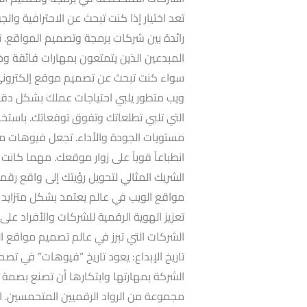
تعد اختيار إذا كنت تبحث عن الاحترافية وال
رائدة بين شركات برمجة وتصميم المواقع. 
المبدعين الذين يتمتعون بمهارات فائقة و
سواء كنت تبحث عن تصميم موقع إلكتروني
ويب متطور يلبي احتياجات عملك بشكل دقي
التي تلبي تطلعاتك وتفوق توقعاتك. باستخد
مستويات الجودة والأداء. تجعل فيوهات من 
انطباعاً قوياً على زوار موقعك. مهما كان
الشريك المثالي لتحويل رؤيتك إلى واقع رق
مواقع الويب في عالم يعتمد بشكل متزايد عل
تعزيز الهوية الرقمية للشركات والأفراد 
الشركات التي تبرز في عالم تصميم مواقع ال
تاريخ الإبداع: يعود تاريخ “فيوهات” في ت
الشركة بمهارتها وابتكارها أن تصنع بصمة 
مجموعة من الرواد الرقميين المتحمسين. ا