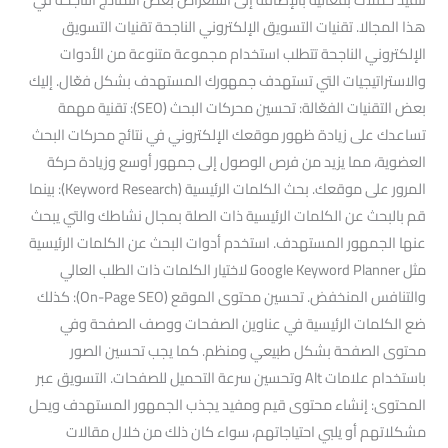
هذا المجالا. تقنيات التسويق الإلكتروني الناجحة تقنيات التسويق
الإلكتروني الناجحة تتطلب استخدام مجموعة متنوعة من الأدوات
والاستراتيجيات التي تستهدف جمهورك المستهدف بشكل فعّال. إليك
بعض التقنيات الفعّالة: تحسين محركات البحث (SEO): تقنية مهمة
تساعدك على زيادة ظهور موقعك الإلكتروني في نتائج محركات البحث
العضوية، مما يزيد من فرص الوصول إلى جمهور أوسع وزيادة حركة
المرور على موقعك. بحث الكلمات الرئيسية (Keyword Research): بينما
قم بالبحث عن الكلمات الرئيسية ذات الصلة بمجال نشاطك والتي يبحث
عنها الجمهور المستهدف. استخدم أدوات البحث عن الكلمات الرئيسية
مثل Google Keyword Planner لاختيار الكلمات ذات الطلب العالي
والتنافس المنخفض. تحسين محتوى الموقع (On-Page SEO): كذلك
ضع الكلمات الرئيسية في عناوين الصفحات ووصف الصفحة وفي
محتوى الصفحة بشكل طبيعي ومنظم. كما يجب تحسين الصور
باستخدام علامات Alt وتحسين سرعة التحميل للصفحات. التسويق عبر
المحتوى: إنشاء محتوى قيم ومفيد يجذب الجمهور المستهدف ويحل
مشكلاتهم أو يلبي احتياجاتهم، سواء كان ذلك من خلال مقالات