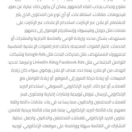
متنوع وجذاب يجذب انتباه الجمهور. يمكن أن يكون ذلك عبارة عن صور،
فيديوهات. مقالات، استطلاعات، أو أي نوع من المحتوى الذي يثير
الاهتمام. الإعلان عبر الإنترنت: استخدام الإعلانات عبر الإنترنت على
منصات مثل جوجل وفيسبوك وإنستاجرام للوصول إلى جمهور
مستهدف بشكل محدد وزيادة الوعي بالعلامة التجارية والمنتجات أو
الخدمات. اختيار القنوات الصحيحة: كذلك اختر القنوات الإعلانية المناسبة
لجمهورك المستهدف. مثل محركات البحث مثل Google Ads وشبكات
التواصل الاجتماعي مثل Facebook Ads وLinkedIn Ads وغيرها. تحديد
الهدف من الإعلان: بينما حدد هدف الإعلان بوضوح، سواء كان زيادة
المبيعات، أو زيادة حركة المرور إلى الموقع. أو زيادة التواصل مع
العملاء، أو غير ذلك. البريد الإلكتروني التسويقي: استخدام البريد
الإلكتروني لإرسال عروض ترويجية ونشرات إخبارية ومحتوى قيم
للعملاء المحتملين والحاليين، مما يساعد في بناء علاقات دائمة وثقة
معهم. بناء قائمة البريد الإلكتروني: بينما قم ببناء قائمة بريدية تتضمن
عناوين البريد الإلكتروني للعملاء المحتملين والحاليين. واجعل عملية
الاشتراك في القائمة سهلة وواضحة على موقعك الإلكتروني. توجيه