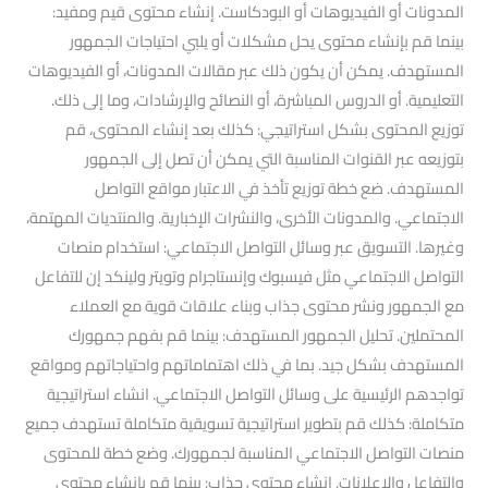
المدونات أو الفيديوهات أو البودكاست. إنشاء محتوى قيم ومفيد:
بينما قم بإنشاء محتوى يحل مشكلات أو يلبي احتياجات الجمهور
المستهدف. يمكن أن يكون ذلك عبر مقالات المدونات، أو الفيديوهات
التعليمية. أو الدروس المباشرة، أو النصائح والإرشادات، وما إلى ذلك.
توزيع المحتوى بشكل استراتيجي: كذلك بعد إنشاء المحتوى، قم
بتوزيعه عبر القنوات المناسبة التي يمكن أن تصل إلى الجمهور
المستهدف. ضع خطة توزيع تأخذ في الاعتبار مواقع التواصل
الاجتماعي. والمدونات الأخرى، والنشرات الإخبارية. والمنتديات المهتمة،
وغيرها. التسويق عبر وسائل التواصل الاجتماعي: استخدام منصات
التواصل الاجتماعي مثل فيسبوك وإنستاجرام وتويتر ولينكد إن للتفاعل
مع الجمهور ونشر محتوى جذاب وبناء علاقات قوية مع العملاء
المحتملين. تحليل الجمهور المستهدف: بينما قم بفهم جمهورك
المستهدف بشكل جيد. بما في ذلك اهتماماتهم واحتياجاتهم ومواقع
تواجدهم الرئيسية على وسائل التواصل الاجتماعي. انشاء استراتيجية
متكاملة: كذلك قم بتطوير استراتيجية تسويقية متكاملة تستهدف جميع
منصات التواصل الاجتماعي المناسبة لجمهورك. وضع خطة للمحتوى
والتفاعل والإعلانات. إنشاء محتوى جذاب: بينما قم بإنشاء محتوى