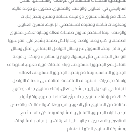
تستهدفها الصفحات المختلفة في موقعك. واستخدمها بشكل
استراتيجي في العناوين والوصف والمحتوى. محتوى ذو جودة عالية:
كذلك قم بإنشاء محتوى ذو قيمة مضافة ومتميز. يقدم إجابات
ومعلومات شاملة ومفيدة لمستخدمي الإنترنت. تحسين العناوين
والوصف: بينما استخدم عناوين صفحات فعالة وجذابة تعكس محتوى
الصفحة. واكتب وصفاً واضحاً وجذاباً لكل صفحة يشجع على النقر عليها
في نتائج البحث. التسويق عبر وسائل التواصل الاجتماعي: تمثل وسائل
التواصل الاجتماعي مثل فيسبوك وتويتر وإنستاجرام ولينكد إن فرصة
للتفاعل مع الجمهور المستهدف وبناء علاقات قوية معهم. استهداف
الجمهور المناسب: بينما قم بتحديد الجمهور المستهدف لعملك
واستخدم ميزات الاستهداف المتقدمة المتاحة على منصات التواصل
الاجتماعي للوصول إليهم بشكل فعال. إنشاء محتوى جذاب ومتنوع:
كذلك قم بإنشاء محتوى جذاب يثير اهتمام الجمهور، واختر أنواع
مختلفة من المحتوى مثل الصور، والفيديوهات، والمقالات. والقصص
لجذب انتباه الجمهور. التفاعل والمشاركة: بينما كن متفاعلاً مع
المتابعين والمعجبين عبر الرد على التعليقات، والإعجاب بالمشاركات.
ومشاركة المحتوى المثير للاهتمام