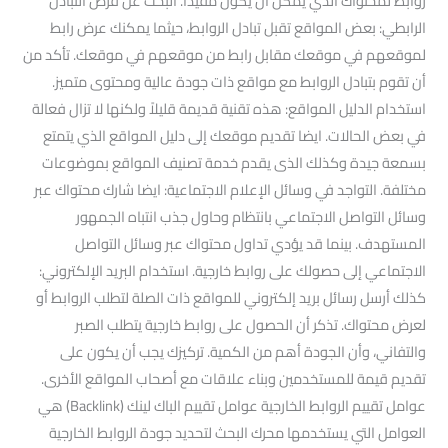
روابط لمحتواك الذي يمكن أن يكون مفيدًا. البحث عن فرص التبادل
الرابطي: بعض المواقع تقبل تبادل الروابط، حيثما يمكنك عرض رابط
لموقعهم في موقعك مقابل رابط من موقعهم في موقعك. تأكد من
أن تقوم بتبادل الروابط مع مواقع ذات جودة عالية ومحتوى متميز.
استخدام الدليل المواقع: هذه تقنية قديمة قليلاً ولكنها لا تزال فعالة
في بعض الحالات. ايضا تقديم موقعك إلى دليل المواقع الذي يتمتع
بسمعة جيدة وكذلك الذى يقدم خدمة تصنيف المواقع بموضوعات
مختلفة. التواجد في وسائل الإعلام الاجتماعية: ايضا شارك محتواك عبر
وسائل التواصل الاجتماعي بانتظام وحاول جذب انتباه الجمهور
المستهدف. بينما قد يؤدي تداول محتواك عبر وسائل التواصل
الاجتماعي إلى حصولك على روابط خارجية. استخدام البريد الإلكتروني:
كذلك أرسل رسائل بريد إلكتروني للمواقع ذات الصلة لتطلب الروابط أو
لعرض محتواك. تذكر أن الحصول على روابط خارجية يتطلب الصبر
والتفاني، وأن الجودة أهم من الكمية. تركيزك يجب أن يكون على
تقديم قيمة للمستخدمين وبناء علاقات مع أصحاب المواقع الأخرى.
عوامل تقييم الروابط الخارجية عوامل تقييم الباك لينك (Backlink) هي
العوامل التي يستخدمها محرك البحث لتحديد جودة الروابط الخارجية