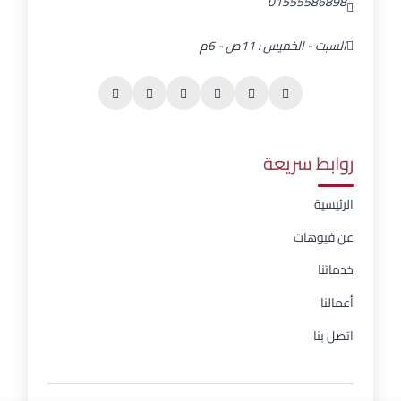
01555586898
السبت - الخميس : 11ص - 6م
روابط سريعة
الرئيسية
عن فيوهات
خدماتنا
أعمالنا
اتصل بنا