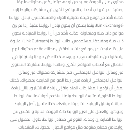
محتوى عالي الجودة وفريد من نوعه، حيثما يكون محتواك ملهمًا
ومفيدًا بحيث يرغب أصحاب المواقع الأخرى في مشاركته والربط إليه.
كذلك تأكد من توفير قيمة حقيقية للقراء والمستخدمين. تبادل الروابط
(Link Exchange): بينما يمكن أن يكون تبادل الروابط مفيدًا إذا تم بين
مواقع ذات صلة ومتعاونة. كذلك تأكد من أن الروابط المتبادلة تكون
ذات صلة ومفيدة للمستخدمين. طلب الروابط (Link Outreach): علاوة
على ذلك ابحث عن مواقع ذات سلطة في مجالك وقدم محتواك لهم
ليتمكنوا من مشاركته مع جمهورهم. كذلك كن مهذبًا واحترافيًا في
الاتصال مع أصحاب المواقع الأخرى وطلب الروابط. مشاركة المحتوى
عبر وسائل التواصل الاجتماعي: قم بمشاركة محتواك عبر وسائل
التواصل الاجتماعي لزيادة فرص ربط المواقع الخارجية بمحتواك. كذلك
يمكن أن تؤدي المشاركات المتداولة إلى زيادة الانتشار وبالتالي زيادة
الروابط الخارجية. متابعة الروابط: بينما استخدم أدوات متابعة الروابط
لمراقبة وتحليل الروابط الخارجية لموقعك. كذلك تحليل أصل الروابط
وجودتها والعمل على تعزيز الروابط ذات الجودة العالية والتخلص من
الروابط الضارة إن وجدت. التنوع في مصادر الروابط: حاول الحصول على
روابط من مصادر متنوعة مثل مواقع الأخبار، المدونات، المنتديات،