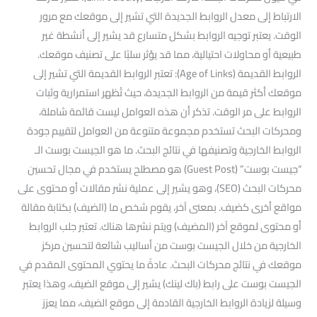
الارتباط إلى معدل الروابط الجديدة التي تشير إلى موقعك مع مرور
الوقت. يعتبر توجيه الروابط بشكل متسارع قد يشير إلى أنشطة غير
طبيعية أو محاولات احتيالية، مما قد يؤثر سلبًا على تصنيف موقعك.
الروابط القديمة (Age of Links): تعتبر الروابط القديمة التي تشير إلى
موقعك أكثر قيمة من الروابط الجديدة، حيث تُظهر استمرارية وثبات
الروابط على مر الوقت. تذكر أن هذه العوامل ليست قائمة شاملة،
ومحركات البحث تستخدم مجموعة متنوعة من العوامل لتقييم جودة
الروابط الخارجية وتصنيفها في نتائج البحث. ما هو الجيست بوست الـ
“جيست بوست” (Guest Post) هو مصطلح يستخدم في مجال تحسين
محركات البحث (SEO)، وهو يشير إلى عملية نشر مقالات أو محتوى على
مواقع أخرى كضيف. بمعنى آخر، يقوم شخص ما (الضيف) بكتابة مقالة
أو محتوى لموقع آخر (المضيف) ويتم نشرها هناك. تعتبر جلب الروابط
الخارجية من خلال الجيست بوست من أساليب شائعة لتحسين مركز
موقعك في نتائج محركات البحث. عادةً ما يحتوي المحتوى المقدم في
الجيست بوست على رابط (باك لينك) يشير إلى موقع الضيف، وهذا يعتبر
وسيلة لزيادة الروابط الخارجية القادمة إلى موقع الضيف، مما يعزز