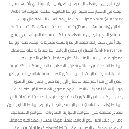
التي تشير إلى موقعك. إليك بعض العوامل الرئيسية التي يأخذها محرك
البحث في الاعتبار عند تقييم الروابط الخارجية: سلطة الموقع (Website
Authority): يعتمد محرك البحث على مقياسات السلطة مثل ترتيب
النطاق (Domain Authority) وترتيب الصفحة (PageRank) لتحديد قوة
الموقع الذي يشير إلى موقعك. كلما كانت سلطة الموقع الذي يشير
إليك أعلى، كلما زادت قيمة الرابط بالنسبة لمحركات البحث. صلة الروابط
(Link Relevance): يُفضل أن تكون الروابط الخارجية ذات صلة بموقعك
ومحتواه. على سبيل المثال، إذا كان موقعك يتعلق بالطهي، فإن
الروابط القادمة من مواقع تتعلق بالطعام أو الطبخ ستكون أكثر قيمة
بالنسبة لمحركات البحث. النص الأنكور (Anchor Text): النص الأنكور هو
النص الذي يتم النقر عليه للانتقال إلى رابط معين. يعتبر النص الأنكور
مؤشرًا هامًا لمحركات البحث لفهم محتوى الصفحة المُرتبطة، لذلك
يجب أن يكون النص الأنكور ذا صلة مع محتوى الصفحة المُرتبطة. تنوع
الروابط (Link Diversity): تنوع الروابط يشير إلى توزيع الروابط الخارجية بين
مصادر مختلفة مثل المواقع الإخبارية، المدونات، المواقع الاجتماعية،
وما إلى ذلك. يعتبر تنوع الروابط عاملًا مهمًا لتحسين مصداقية موقعك
في عيون محركات البحث. سرعة الارتباط (Link Velocity): تشير سرعة