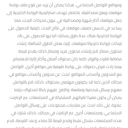
ومواقع التواصل الاجتماعي. هكذا يمكن أن يزيد من تنوع ملف روابط
موقعك ويعزز مصداقيته. باختصار، تهدف استراتيجية الروابط الخارجية إلى
جعل موقعك أكثر شهرة ومصداقية في عيون محركات البحث، مما
يساعد في تحسين تصنيف موقعك في نتائج البحث. كيفية الحصول على
الروابط الخارجية هناك عدة طرق يمكنك اتباعها للحصول على باك
لينكات (روابط خارجية) لموقعك. إليك بعض الطرق الشائعة: إنشاء
محتوى ممتاز: قم بإنشاء محتوى فريد وممتاز كذلك يقدم قيمة
مضافة للقراء والزوار. كلما كان محتواك أفضل وأكثر إثارة للاهتمام،
بينما زادت فرص حصولك على روابط طبيعية من مواقع أخرى. التواصل
مع المدونين وأصحاب المواقع: ابحث عن مدونين وأصحاب مواقع في
مجالك الذين كما قد يكونون مهتمين بمحتواك. كذلك قم بالتواصل
معهم برسائل شخصية ومقنعة، واقترح عليهم رابطًا لمحتواك حيثما
يمكن أن يكون مفيدًا لقرائهم. المشاركة في المجتمعات عبر الإنترنت:
علاوة على ذلك ابحث عن منتديات، مجموعات على وسائل التواصل
الاجتماعي، ومجتمعات أخرى عبر الإنترنت في مجالك. كذلك شارك في
هذه المجتمعات بشكل نشط وقدم قيمة للأعضاء، وعند الفرصة، قدم