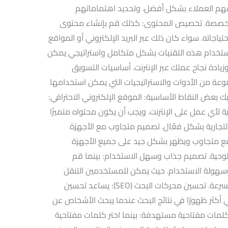
 لفهم العملاء بشكل أفضل. وتحديد اهتماماتهم
مخصصة. تخصيص المحتوى: كذلك قم بإنشاء محتوى
جاته. سواء كان ذلك عبر البريد الإلكتروني أو المواقع
. استخدام هذه التقنيات بشكل متكامل واستراتيجي يمكن
يادة نجاح عملك عبر الإنترنت. أساسيات التسويق
وعة من الأدوات والاستراتيجيات التي يمكن استخدامها
إليك بعض النقاط الأساسية: الموقع الإلكتروني الاحترافي:
ة لأي عمل على الإنترنت. ويجب أن يكون محتواه متميزًا
جارية بشكل فعّال. تصميم متجاوب مع الأجهزة
قع متجاوب ويظهر بشكل جيد على جميع الأجهزة
للوحية. تصميم جذاب وسهل الاستخدام: بينما قم
وسهولة الاستخدام. حيث يمكن للمستخدمين التنقل
بسهولة والوصول إلى المحتوى المطلوب بسرعة. تحسين محركات البحث (SEO): يساعد تحسين
كثر ظهورًا في نتائج البحث عندما يبحث الأشخاص عن
كلمات مفتاحية مستهدفة: بينما اختر كلمات مفتاحية