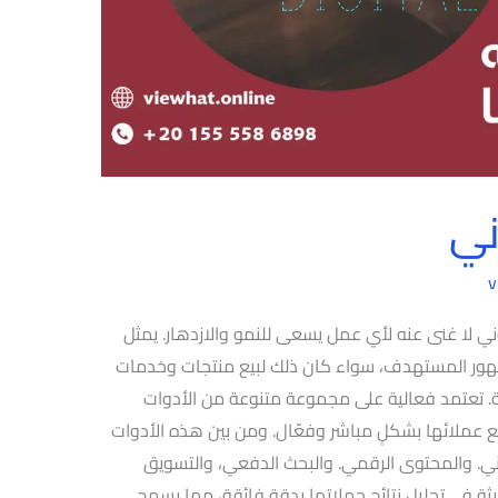
ني
v
ني لا غنى عنه لأي عمل يسعى للنمو والازدهار. يمثل
لجمهور المستهدف، سواء كان ذلك لبيع منتجات وخدمات
ارية. تعتمد فعالية على مجموعة متنوعة من الأدوات
ع عملائها بشكلٍ مباشر وفعّال. ومن بين هذه الأدوات
روني. والمحتوى الرقمي. والبحث الدفعي، والتسويق
حديثة في تحليل نتائج حملاتها بدقة فائقة، مما يسمح