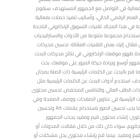
ثر فعالية في التواصل مع الجمهور المستهدف. سنقوم
 العصر الرقمي الحالي، وأساليب تنفيذ حملات بفعالية
 في هذا المجالا. تقنيات التسويق الإلكتروني الناجحة
 استخدام مجموعة متنوعة من الأدوات والاستراتيجيات
ال. إليك بعض التقنيات الفعّالة: تحسين محركات
على زيادة ظهور موقعك الإلكتروني في نتائج محركات البحث
مهور أوسع وزيادة حركة المرور على موقعك. بحث
 الرئيسية (Keyword Research): بينما قم بالبحث عن الكلمات الرئيسية ذات الصلة بمجال
ف. استخدم أدوات البحث عن الكلمات الرئيسية مثل
Go لاختيار الكلمات ذات الطلب العالي والتنافس المنخفض. تحسين محتوى
 كذلك ضع الكلمات الرئيسية في عناوين الصفحات ووصف الصفحة وفي
محتوى الصفحة بشكل طبيعي ومنظم. كما يجب تحسين الصور باستخدام علامات Alt وتحسين
حتوى: إنشاء محتوى قيم ومفيد يجذب الجمهور
اتهم، سواء كان ذلك من خلال مقالات المدونات أو
قيم ومفيد: بينما قم بإنشاء محتوى يحل مشكلات أو