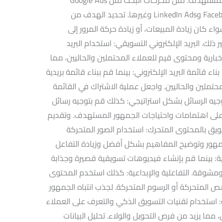
وشبكات التواصل الاجتماعي مثل Facebook Ads وLinkedIn Ads وغيرها. تحديد الهدف من
ء كان زيادة المبيعات، أو زيادة حركة المرور إلى
 ذلك. البريد الإلكتروني التسويقي: استخدام البريد
خبارية ومحتوى قيم للعملاء المحتملين والحاليين، مما
ء قائمة البريد الإلكتروني: بينما قم ببناء قائمة بريدية
محتملين والحاليين. واجعل عملية الاشتراك في القائمة
يه الرسائل بشكل استراتيجي: كذلك قم بتوجيه رسائل
ً على اهتمامات واحتياجات الجمهور المستهدف. وتقديم
يق بالمحتوى المتحرك: استخدام الصور المتحركة
جمهور وتوضيح المفاهيم بشكل أفضل وزيادة التفاعل
ة: بينما قم بإنشاء فيديوهات تسويقية قصيرة وجذابة
مشوقة. التفاعلية والإبداعية: كذلك استخدم المحتوى
 المتحركة أو الرسوم المتحركة. لجذب انتباه الجمهور
ة: استخدام تقنيات التسويق الذكي والتعرف على العملاء
ا يزيد من فرص التحويل والولاء. تحليل البيانات