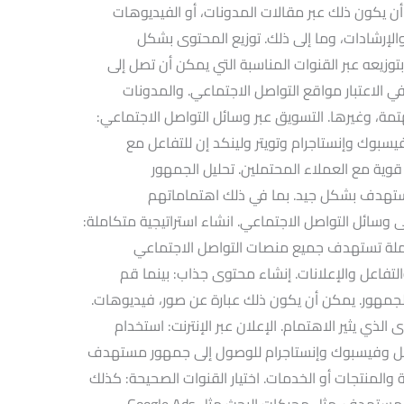
ن يكون ذلك عبر مقالات المدونات، أو الفيديوهات
 والإرشادات، وما إلى ذلك. توزيع المحتوى بشكل
وزيعه عبر القنوات المناسبة التي يمكن أن تصل إلى
الاعتبار مواقع التواصل الاجتماعي. والمدونات
مهتمة، وغيرها. التسويق عبر وسائل التواصل الاجتماعي:
سبوك وإنستاجرام وتويتر ولينكد إن للتفاعل مع
وية مع العملاء المحتملين. تحليل الجمهور
تهدف بشكل جيد. بما في ذلك اهتماماتهم
 وسائل التواصل الاجتماعي. انشاء استراتيجية متكاملة:
املة تستهدف جميع منصات التواصل الاجتماعي
فاعل والإعلانات. إنشاء محتوى جذاب: بينما قم
لجمهور. يمكن أن يكون ذلك عبارة عن صور، فيديوهات.
لذي يثير الاهتمام. الإعلان عبر الإنترنت: استخدام
جوجل وفيسبوك وإنستاجرام للوصول إلى جمهور مستهدف
 والمنتجات أو الخدمات. اختيار القنوات الصحيحة: كذلك
اختر القنوات الإعلانية المناسبة لجمهورك المستهدف. مثل محركات البحث مثل Google Ads