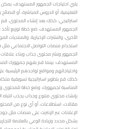
يلبي احتياجات الجمهور المستهدف. يمكن أ
التعليمية. أو الدروس المباشرة، أو النصائح
استراتيجي: كذلك بعد إنشاء المحتوى، قم بت
الجمهور المستهدف. ضع خطة توزيع تأخذ في 
الأخرى، والنشرات الإخبارية. والمنتديات ال
استخدام منصات التواصل الاجتماعي مثل في
الجمهور ونشر محتوى جذاب وبناء علاقات ق
المستهدف: بينما قم بفهم جمهورك المس
واحتياجاتهم ومواقع تواجدهم الرئيسية على
كذلك قم بتطوير استراتيجية تسويقية متك
المناسبة لجمهورك. وضع خطة للمحتوى والت
بإنشاء محتوى متنوع وجذاب يجذب انتباه ا
مقالات، استطلاعات، أو أي نوع من المحتوى ا
الإعلانات عبر الإنترنت على منصات مثل 
بشكل محدد وزيادة الوعي بالعلامة التجارية