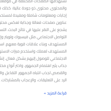
تستهدفها الصفحات المختلفة في موقعك.
والمحتوى. محتوى ذو جودة عالية: كذلك 
إجابات ومعلومات شاملة ومفيدة لمستخدمي
عناوين صفحات فعالة وجذابة تعكس محتوى 
يشجع على النقر عليها في نتائج البحث. الت
التواصل الاجتماعي مثل فيسبوك وتويتر وإن
المستهدف وبناء علاقات قوية معهم. استه
المستهدف لعملك واستخدم ميزات الاستهد
الاجتماعي للوصول إليهم بشكل فعال. إن
جذاب يثير اهتمام الجمهور، واختر أنواع مخ
والقصص لجذب انتباه الجمهور. التفاعل والم
الرد على التعليقات، والإعجاب بالمشاركات.
قراءة المزيد »