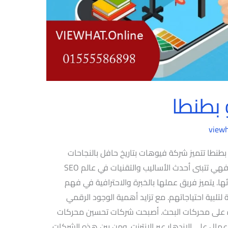
بطنطا
view
طا تتميز شركة فيوهات بتاريخ حافل بالنجاحات
والإنجازات في مجال تحسين مواقع الويب. فهي تتبنى أحدث الأساليب والتقنيات في عالم SEO
ا. يتميز فريق عملها بالخبرة والاحترافية في فهم
تلبية احتياجاتهم. مع تزايد أهمية الوجود الرقمي
ة على محركات البحث. أصبحت شركات تحسين محركات
ة الأعمال على الازدهار عبر الإنترنت. ومن بين هذه الشركات