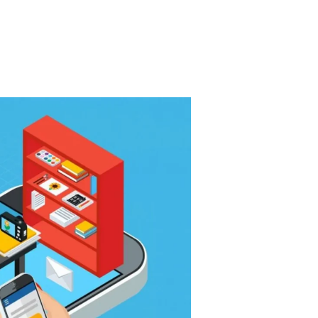
أفضل
شركه
سيو
بطنطا