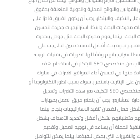
 بالقوانين واللوائح المحلية والدولية المتعلقة بحقوق
ة على التكيف والابتكار: يجب أن يكون الفريق قادرًا على
ات محركات البحث وابتكار استراتيجيات جديدة لتحسين
ت البحث: بينما يقوم محركو البحث مثل جوجل بتحديث
 وتقديم تجربة بحث أفضل للمستخدمين. لذا، يجب على
ات وضبط استراتيجياتهم وفقًا لها. تطورات في تقنيات الويب:
كذلك تتطور تقنيات الويب باستمرار، مما يتطلب من متخصصي SEO الابتكار في استخدام هذه
دة منها في تحسين أداء المواقع. تغيرات في سلوك
على الإنترنت باستمرار. سواء بسبب تطور التكنولوجيا أو
التغيرات في العادات والتوجهات. يجب على متخصصي SEO التكيف مع هذه التغيرات وتعديل
إدارة المشاريع: يجب أن يتمتع فريق العمل بمهارات
كل فعال لضمان تنفيذ الاستراتيجيات بنجاح. بينما
هم متطلباتهم بشكل أفضل وتحديد الأهداف بشكل
نفيذ الحملة أن يساعد في توجيه العميل وتقديم
والتغييرات التي يمكن تنفيذها. بينما يمكن للتواصل