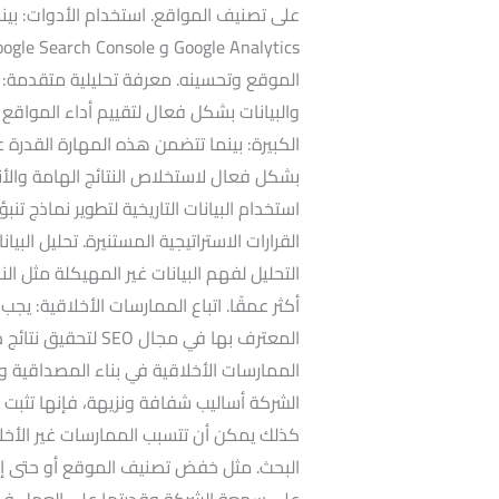
على تصنيف المواقع. استخدام الأدوات: بينم
الموقع وتحسينه. معرفة تحليلية متقدمة: ي
والبيانات بشكل فعال لتقييم أداء المواقع و
الكبيرة: بينما تتضمن هذه المهارة القدرة 
بشكل فعال لاستخلاص النتائج الهامة والأنما
استخدام البيانات التاريخية لتطوير نماذج تنب
القرارات الاستراتيجية المستنيرة. تحليل الب
التحليل لفهم البيانات غير المهيكلة مثل 
أكثر عمقًا. اتباع الممارسات الأخلاقية: يجب 
المعترف بها في مجال
الممارسات الأخلاقية في بناء المصداقية و
الشركة أساليب شفافة ونزيهة، فإنها تثبت ل
كذلك يمكن أن تتسبب الممارسات غير الأخ
البحث. مثل خفض تصنيف الموقع أو حتى إزا
على سمعة الشركة وقدرتها على العمل في المس