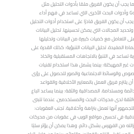
ا يجب أن يكون الفريق ملمًا بأدوات التحليل مثل
Google Analytics و Google Search Console وأدوات البحث الأخرى التي تساعد في فهم أداء
جب أن يكون الفريق قادرًا على استخدام أدوات التحليل
تحديد المجالات التي يمكن تحسينها. تحليل البيانات
على التعامل مع كميات كبيرة من البيانات وتحليلها
ط المفيدة. تحليل البيانات التنبؤية: كذلك القدرة على
ؤية تساعد في التنبؤ بالاتجاهات المستقبلية واتخاذ
يانات غير المهيكلة: بينما يشمل هذا استخدام تقنيات
النصوص والوسائط الاجتماعية والصور للحصول على رؤى
أن يلتزم فريق العمل بالمعايير الأخلاقية والقواعد
 SEO لتحقيق نتائج دائمة ومستدامة. المصداقية والثقة: بينما يساعد اتباع
الثقة لدى محركات البحث والمستخدمين. عندما تتبنى
لجمهور أنها تعمل بنزاهة وأخلاقية. تجنب العقوبات:
لاقية في تحسين مواقع الويب في عقوبات من محركات
لته من الفهرس بشكل دائم. وهذا يمكن أن يؤثر سلبًا
تقبل. التزام بالقوانين واللوائح: بينما من خلال اتباع