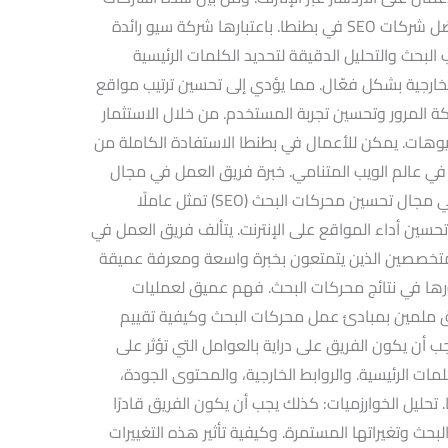
الرائدة، تبرز شركة فيوهات كواحدة من أفضل شركات SEO في بطنطا. باعتبارها شركة سيو رائدة
بحث والتحليل الدقيقة لتحديد الكلمات الرئيسية
لخارجية بشكل فعّال. مما يؤدي إلى تحسين ترتيب مواقع
كة المرور وتحسين تجربة المستخدم. من خلال الاستثمار
ت. يمكن للأعمال في بطنطا الاستفادة الكاملة من
 في عالم الويب المتنامي. خبرة فريق العمل في مجال
تحسين محركات البحث خبرة فريق العمل في مجال تحسين محركات البحث (SEO) تمثل عاملًا
حسين أداء المواقع على الإنترنت. يتألف فريق العمل في
ن المتخصصين الذين يتمتعون بخبرة واسعة ومعرفة عميقة
ها في نتائج محركات البحث. فهم عميق لعمليات
ق ملمين بمبادئ عمل محركات البحث وكيفية تقييم
 أن يكون الفريق على دراية بالعوامل التي تؤثر على
مات الرئيسية. والروابط الخارجية، والمحتوى الجودة،
تحليل الخوارزميات: كذلك يجب أن يكون الفريق قادرًا
ث وتغيراتها المستمرة. وكيفية تأثير هذه التغييرات