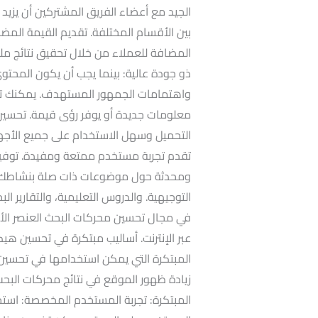
الجيد مع أعضاء الفريق المشتركين أن يزي
بين الأقسام المختلفة. تقديم القيمة المضا
المضافة للعملاء من خلال تحقيق نتائج م
ذو جودة عالية: بينما يجب أن يكون المحتوى 
واهتمامات الجمهور المستهدف. يمكنك تق
معلومات جديدة أو يوفر رؤى قيمة. تحسين
التحميل وسهل الاستخدام على جميع الأجهز
تقدم تجربة مستخدم ممتعة ومفيدة. توفير 
ومحدثة حول موضوعات ذات صلة بنشاطك أ
التوجيهية. والدروس التعليمية، والتقارير الب
في مجال تحسين محركات البحث العنصر الأس
عبر الإنترنت. أساليب مبتكرة في تحسين هي
المبتكرة التي يمكن استخدامها في تحسين
زيادة ظهور الموقع في نتائج محركات البح
المبتكرة: تجربة المستخدم المخصصة: استخد