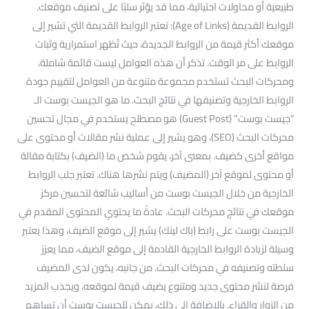
طبيعية أو محاولات احتيالية، مما قد يؤثر سلبًا على تصنيف موقعك.
الروابط القديمة (Age of Links): تعتبر الروابط القديمة التي تشير إلى
موقعك أكثر قيمة من الروابط الجديدة، حيث تُظهر استمرارية وثبات
الروابط على مر الوقت. تذكر أن هذه العوامل ليست قائمة شاملة،
ومحركات البحث تستخدم مجموعة متنوعة من العوامل لتقييم جودة
الروابط الخارجية وتصنيفها في نتائج البحث. ما هو الجيست بوست الـ
“جيست بوست” (Guest Post) هو مصطلح يستخدم في مجال تحسين
محركات البحث (SEO)، وهو يشير إلى عملية نشر مقالات أو محتوى على
مواقع أخرى كضيف. بمعنى آخر، يقوم شخص ما (الضيف) بكتابة مقالة
أو محتوى لموقع آخر (المضيف) ويتم نشرها هناك. تعتبر جلب الروابط
الخارجية من خلال الجيست بوست من أساليب شائعة لتحسين مركز
موقعك في نتائج محركات البحث. عادةً ما يحتوي المحتوى المقدم في
الجيست بوست على رابط (باك لينك) يشير إلى موقع الضيف، وهذا يعتبر
وسيلة لزيادة الروابط الخارجية القادمة إلى موقع الضيف، مما يعزز
سلطته وتصنيفه في محركات البحث. من جانبه، يكون لدى المضيف
فرصة لنشر محتوى جديد ومتنوع يضيف قيمة لموقعه، ويجذب المزيد
من الزوار والقراء. بالإضافة إلى ذلك، يمكن للجيست بوست أن تساهم