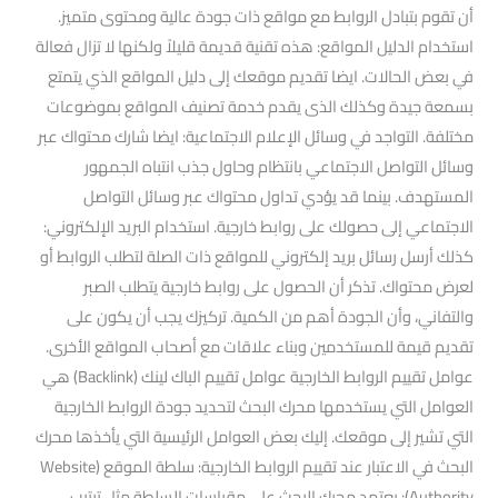
أن تقوم بتبادل الروابط مع مواقع ذات جودة عالية ومحتوى متميز.
استخدام الدليل المواقع: هذه تقنية قديمة قليلاً ولكنها لا تزال فعالة
في بعض الحالات. ايضا تقديم موقعك إلى دليل المواقع الذي يتمتع
بسمعة جيدة وكذلك الذى يقدم خدمة تصنيف المواقع بموضوعات
مختلفة. التواجد في وسائل الإعلام الاجتماعية: ايضا شارك محتواك عبر
وسائل التواصل الاجتماعي بانتظام وحاول جذب انتباه الجمهور
المستهدف. بينما قد يؤدي تداول محتواك عبر وسائل التواصل
الاجتماعي إلى حصولك على روابط خارجية. استخدام البريد الإلكتروني:
كذلك أرسل رسائل بريد إلكتروني للمواقع ذات الصلة لتطلب الروابط أو
لعرض محتواك. تذكر أن الحصول على روابط خارجية يتطلب الصبر
والتفاني، وأن الجودة أهم من الكمية. تركيزك يجب أن يكون على
تقديم قيمة للمستخدمين وبناء علاقات مع أصحاب المواقع الأخرى.
عوامل تقييم الروابط الخارجية عوامل تقييم الباك لينك (Backlink) هي
العوامل التي يستخدمها محرك البحث لتحديد جودة الروابط الخارجية
التي تشير إلى موقعك. إليك بعض العوامل الرئيسية التي يأخذها محرك
البحث في الاعتبار عند تقييم الروابط الخارجية: سلطة الموقع (Website
Authority): يعتمد محرك البحث على مقياسات السلطة مثل ترتيب