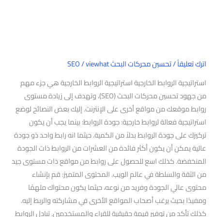
اترك تعليقاً
/
تحسين محركات البحث SEO
viewhat
/
استراتيجية الروابط الخارجية استراتيجية الروابط الخارجية هي جزء مهم
من جهود تحسين محركات البحث (SEO)، وتهدف إلى زيادة مستوى
روابط موقعك من مواقع أخرى على الإنترنت. إليك بعض النصائح لوضع
استراتيجية فعالة لروابط خارجية: جودة الروابط: بينما يجب أن يكون
تركيزك على جودة الروابط بدلاً من الكمية. حيثما انه رابط واحد ذو جودة
عالية يمكن أن يكون أكثر فائدة من العشرات من الروابط ذات الجودة
المنخفضة. كذلك اسع للحصول على روابط من مواقع ذات مستوى جيد
من الثقة والسلطة في عالم الويب. المحتوى المتميز: قم بإنشاء
محتوى عالي الجودة وفريد من نوعه، حيثما يكون محتواك ملهمًا
ومفيدًا بحيث يرغب أصحاب المواقع الأخرى في مشاركته والربط إليه.
كذلك تأكد من توفير قيمة حقيقية للقراء والمستخدمين. تبادل الروابط