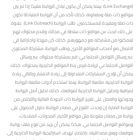
(Link Exchange): بينما يمكن أن يكون تبادل الروابط مفيدًا إذا تم بين
مواقع ذات صلة ومتعاونة. كذلك تأكد من أن الروابط المتبادلة تكون
ذات صلة ومفيدة للمستخدمين. طلب الروابط (Link Outreach): علاوة
على ذلك ابحث عن مواقع ذات سلطة في مجالك وقدم محتواك لهم
ليتمكنوا من مشاركته مع جمهورهم. كذلك كن مهذبًا واحترافيًا في
الاتصال مع أصحاب المواقع الأخرى وطلب الروابط. مشاركة المحتوى
عبر وسائل التواصل الاجتماعي: قم بمشاركة محتواك عبر وسائل
التواصل الاجتماعي لزيادة فرص ربط المواقع الخارجية بمحتواك. كذلك
يمكن أن تؤدي المشاركات المتداولة إلى زيادة الانتشار وبالتالي زيادة
الروابط الخارجية. متابعة الروابط: بينما استخدم أدوات متابعة الروابط
لمراقبة وتحليل الروابط الخارجية لموقعك. كذلك تحليل أصل الروابط
وجودتها والعمل على تعزيز الروابط ذات الجودة العالية والتخلص من
الروابط الضارة إن وجدت. التنوع في مصادر الروابط: حاول الحصول على
روابط من مصادر متنوعة مثل مواقع الأخبار، المدونات، المنتديات،
ومواقع التواصل الاجتماعي. هكذا يمكن أن يزيد من تنوع ملف روابط
موقعك ويعزز مصداقيته. باختصار، تهدف استراتيجية الروابط الخارجية إلى