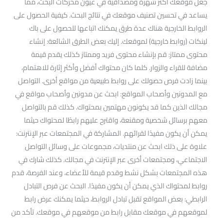
جعل موقعك أكثر شهرة ومصداقية في عيون محركات البحث، مما
يساعد في تحسين تصنيف موقعك في نتائج البحث. كيفية الحصول على
الروابط الخارجية هناك عدة طرق يمكنك اتباعها للحصول على باك
لينكات (روابط خارجية) لموقعك. إليك بعض الطرق الشائعة: إنشاء
محتوى ممتاز: قم بإنشاء محتوى فريد وممتاز كذلك يقدم قيمة
مضافة للقراء والزوار. كلما كان محتواك أفضل وأكثر إثارة للاهتمام،
بينما زادت فرص حصولك على روابط طبيعية من مواقع أخرى. التواصل
مع المدونين وأصحاب المواقع: ابحث عن مدونين وأصحاب مواقع في
مجالك الذين كما قد يكونون مهتمين بمحتواك. كذلك قم بالتواصل
معهم برسائل شخصية ومقنعة، واقترح عليهم رابطًا لمحتواك حيثما
يمكن أن يكون مفيدًا لقرائهم. المشاركة في المجتمعات عبر الإنترنت:
علاوة على ذلك ابحث عن منتديات، مجموعات على وسائل التواصل
الاجتماعي، ومجتمعات أخرى عبر الإنترنت في مجالك. كذلك شارك في
هذه المجتمعات بشكل نشط وقدم قيمة للأعضاء، وعند الفرصة، قدم
روابط لمحتواك الذي يمكن أن يكون مفيدًا. البحث عن فرص التبادل
الرابطي: بعض المواقع تقبل تبادل الروابط، حيثما يمكنك عرض رابط
لموقعهم في موقعك مقابل رابط من موقعهم في موقعك. تأكد من