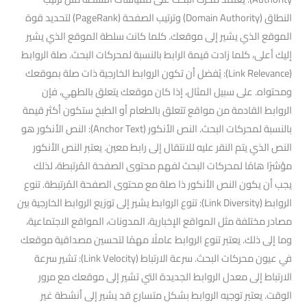
النطاق (Domain Authority) وترتيب الصفحة (PageRank) لتحديد قوة
الموقع الذي يشير إلى موقعك. كلما كانت سلطة الموقع الذي يشير
إليك أعلى، كلما زادت قيمة الرابط بالنسبة لمحركات البحث. صلة الروابط
(Link Relevance): يُفضل أن تكون الروابط الخارجية ذات صلة بموقعك
ومحتواه. على سبيل المثال، إذا كان موقعك يتعلق بالطهي، فإن
الروابط القادمة من مواقع تتعلق بالطعام أو الطبخ ستكون أكثر قيمة
بالنسبة لمحركات البحث. النص الأنكور (Anchor Text): النص الأنكور هو
النص الذي يتم النقر عليه للانتقال إلى رابط معين. يعتبر النص الأنكور
مؤشرًا هامًا لمحركات البحث لفهم محتوى الصفحة المُرتبطة، لذلك
يجب أن يكون النص الأنكور ذا صلة مع محتوى الصفحة المُرتبطة. تنوع
الروابط (Link Diversity): تنوع الروابط يشير إلى توزيع الروابط الخارجية بين
مصادر مختلفة مثل المواقع الإخبارية، المدونات، المواقع الاجتماعية،
وما إلى ذلك. يعتبر تنوع الروابط عاملًا مهمًا لتحسين مصداقية موقعك
في عيون محركات البحث. سرعة الارتباط (Link Velocity): تشير سرعة
الارتباط إلى معدل الروابط الجديدة التي تشير إلى موقعك مع مرور
الوقت. يعتبر توجيه الروابط بشكل متسارع قد يشير إلى أنشطة غير