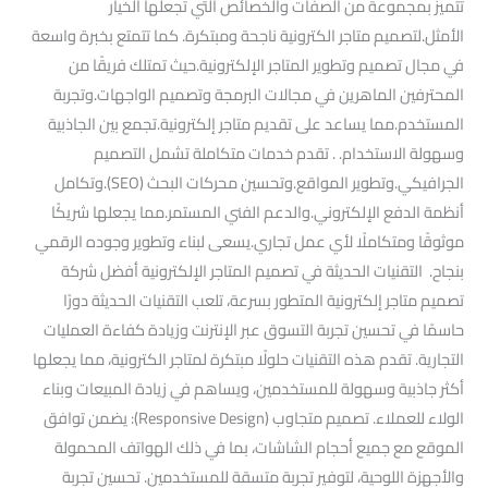
تتميز بمجموعة من الصفات والخصائص التي تجعلها الخيار
الأمثل.لتصميم متاجر الكترونية ناجحة ومبتكرة. كما تتمتع بخبرة واسعة
في مجال تصميم وتطوير المتاجر الإلكترونية.حيث تمتلك فريقًا من
المحترفين الماهرين في مجالات البرمجة وتصميم الواجهات.وتجربة
المستخدم.مما يساعد على تقديم متاجر إلكترونية.تجمع بين الجاذبية
وسهولة الاستخدام. . تقدم خدمات متكاملة تشمل التصميم
الجرافيكي.وتطوير المواقع.وتحسين محركات البحث (SEO).وتكامل
أنظمة الدفع الإلكتروني.والدعم الفني المستمر.مما يجعلها شريكًا
موثوقًا ومتكاملًا لأي عمل تجاري.يسعى لبناء وتطوير وجوده الرقمي
بنجاح. التقنيات الحديثة في تصميم المتاجر الإلكترونية أفضل شركة
تصميم متاجر إلكترونية المتطور بسرعة، تلعب التقنيات الحديثة دورًا
حاسمًا في تحسين تجربة التسوق عبر الإنترنت وزيادة كفاءة العمليات
التجارية. تقدم هذه التقنيات حلولًا مبتكرة لمتاجر الكترونية، مما يجعلها
أكثر جاذبية وسهولة للمستخدمين، ويساهم في زيادة المبيعات وبناء
الولاء للعملاء. تصميم متجاوب (Responsive Design): يضمن توافق
الموقع مع جميع أحجام الشاشات، بما في ذلك الهواتف المحمولة
والأجهزة اللوحية، لتوفير تجربة متسقة للمستخدمين. تحسين تجربة