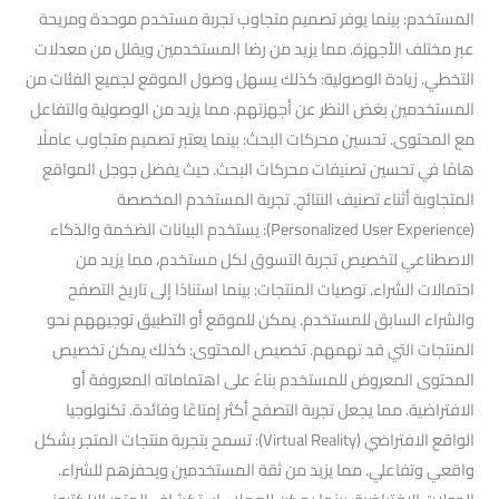
المستخدم: بينما يوفر تصميم متجاوب تجربة مستخدم موحدة ومريحة
عبر مختلف الأجهزة. مما يزيد من رضا المستخدمين ويقلل من معدلات
التخطي. زيادة الوصولية: كذلك يسهل وصول الموقع لجميع الفئات من
المستخدمين بغض النظر عن أجهزتهم. مما يزيد من الوصولية والتفاعل
مع المحتوى. تحسين محركات البحث: بينما يعتبر تصميم متجاوب عاملًا
هامًا في تحسين تصنيفات محركات البحث. حيث يفضل جوجل المواقع
المتجاوبة أثناء تصنيف النتائج. تجربة المستخدم المخصصة
(Personalized User Experience): يستخدم البيانات الضخمة والذكاء
الاصطناعي لتخصيص تجربة التسوق لكل مستخدم، مما يزيد من
احتمالات الشراء. توصيات المنتجات: بينما استنادًا إلى تاريخ التصفح
والشراء السابق للمستخدم. يمكن للموقع أو التطبيق توجيههم نحو
المنتجات التي قد تهمهم. تخصيص المحتوى: كذلك يمكن تخصيص
المحتوى المعروض للمستخدم بناءً على اهتماماته المعروفة أو
الافتراضية. مما يجعل تجربة التصفح أكثر إمتاعًا وفائدة. تكنولوجيا
الواقع الافتراضي (Virtual Reality): تسمح بتجربة منتجات المتجر بشكل
واقعي وتفاعلي. مما يزيد من ثقة المستخدمين ويحفزهم للشراء.