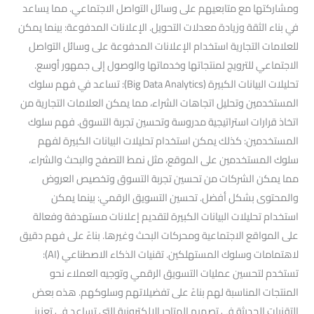
ومشاركتها مع متابعيهم على وسائل التواصل الاجتماعي. مما يساعد
في بناء الثقة وزيادة معدلات التحويل. الإعلانات المدفوعة: بينما يمكن
للعلامات التجارية استخدام الإعلانات المدفوعة على وسائل التواصل
الاجتماعي للترويج لمنتجاتها وخدماتها والوصول إلى جمهور أوسع.
تحليلات البيانات الكبيرة (Big Data Analytics): تساعد في فهم سلوك
المستخدمين وتحليل اتجاهات الشراء، مما يمكن العلامات التجارية من
اتخاذ قرارات استراتيجية مدروسة وتحسين تجربة التسوق. فهم سلوك
المستخدمين: كذلك يمكن استخدام تحليلات البيانات الكبيرة لفهم
سلوك المستخدمين على الموقع، مثل نمط التصفح والبحث والشراء،
مما يمكن الشركات من تحسين تجربة التسوق وتخصيص العروض
والمحتوى بشكل أفضل. تحسين التسويق الرقمي: بينما يمكن
استخدام تحليلات البيانات الكبيرة لتقديم إعلانات مستهدفة وفعالة
على المواقع الاجتماعية ومحركات البحث وغيرها. بناءً على فهم دقيق
لاهتمامات وسلوك المستهلكين. تقنيات الذكاء الاصطناعي (AI):
تستخدم لتحسين عمليات التسويق الرقمي وتوجيه العملاء نحو
المنتجات المناسبة لهم بناءً على تفضيلاتهم وسلوكهم. هذه بعض
التقنيات الحديثة في تصميم المتاجر الإلكترونية التي تساعد في تعزيز