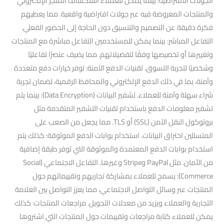
الجولات الافتراضية: بينما يمكن للعملاء استكشاف المتجر الإلكتروني
والمنتجات المعروضة فيه عبر جولات افتراضية واقعية. مما يعطيهم
فكرة دقيقة عن التصميم والتنسيق دون الحاجة إلى الحضور الفعلي.
التفاعل المباشر: بينما يمكن للمستخدمين التفاعل مباشرة مع المنتجات
وتغييرها أو تخصيصها وفقًا لتفضيلاتهم. مما يضيف عنصرًا تفاعليًا
وشخصيًا لتجربة التسوق. تقنيات الدفع الآمنة: توفر خيارات دفع متعددة
وآمنة، بما في ذلك الدفع الإلكتروني والمحافظ الرقمية، لضمان تجربة
شراء سهلة وآمنة للعملاء. تشفير البيانات (Data Encryption): بينما يتم
تشفير معلومات الدفع باستخدام تقنيات التشفير المتقدمة مثل
بروتوكول النقل الآمن (SSL) أو TLS. مما يجعل من الصعب على
المتسللين اختراق البيانات. استخدام بوابات الدفع الموثوقة: كذلك يتم
استخدام بوابات الدفع المعتمدة والموثوقة التي توفر طبقة إضافية
من الأمان. مثل PayPal وStripe وغيرها. التفاعل الاجتماعي (Social
Commerce): يسمح للعملاء بمشاركة تجاربهم وتقييماتهم حول
المنتجات عبر وسائل التواصل الاجتماعي، مما يعزز التواصل بين العلامة
التجارية والعملاء ويزيد من معدلات التحويل. مراجعات المنتجات: كذلك
يمكن للعملاء كتابة مراجعات وتقييمات حول المنتجات التي اشتروها