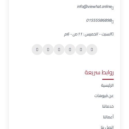
info@viewhat.online
01555586898
السبت - الخميس : 11ص - 6م
روابط سريعة
الرئيسية
عن فيوهات
خدماتنا
أعمالنا
اتصل بنا