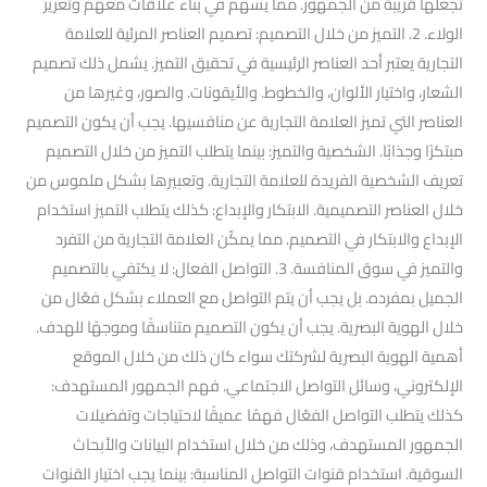
تجعلها قريبة من الجمهور. مما يسهم في بناء علاقات معهم وتعزيز
الولاء. 2. التميز من خلال التصميم: تصميم العناصر المرئية للعلامة
التجارية يعتبر أحد العناصر الرئيسية في تحقيق التميز. يشمل ذلك تصميم
الشعار، واختيار الألوان، والخطوط. والأيقونات. والصور، وغيرها من
العناصر التي تميز العلامة التجارية عن منافسيها. يجب أن يكون التصميم
مبتكرًا وجذابًا. الشخصية والتميز: بينما يتطلب التميز من خلال التصميم
تعريف الشخصية الفريدة للعلامة التجارية. وتعبيرها بشكل ملموس من
خلال العناصر التصميمية. الابتكار والإبداع: كذلك يتطلب التميز استخدام
الإبداع والابتكار في التصميم. مما يمكّن العلامة التجارية من التفرد
والتميز في سوق المنافسة. 3. التواصل الفعال: لا يكتفي بالتصميم
الجميل بمفرده. بل يجب أن يتم التواصل مع العملاء بشكل فعّال من
خلال الهوية البصرية. يجب أن يكون التصميم متناسقًا وموجهًا للهدف.
أهمية الهوية البصرية لشركتك سواء كان ذلك من خلال الموقع
الإلكتروني، وسائل التواصل الاجتماعي. فهم الجمهور المستهدف:
كذلك يتطلب التواصل الفعّال فهمًا عميقًا لاحتياجات وتفضيلات
الجمهور المستهدف، وذلك من خلال استخدام البيانات والأبحاث
السوقية. استخدام قنوات التواصل المناسبة: بينما يجب اختيار القنوات