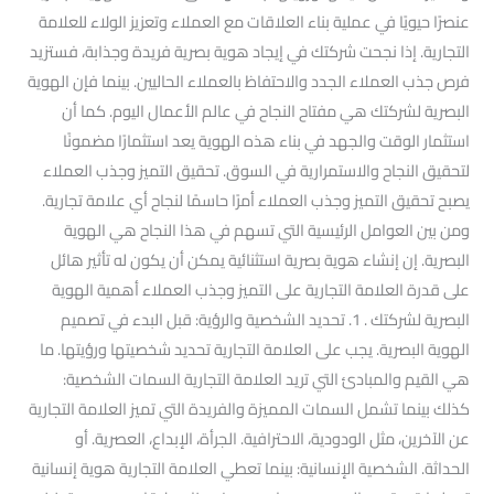
عنصرًا حيويًا في عملية بناء العلاقات مع العملاء وتعزيز الولاء للعلامة
التجارية. إذا نجحت شركتك في إيجاد هوية بصرية فريدة وجذابة، فستزيد
فرص جذب العملاء الجدد والاحتفاظ بالعملاء الحاليين. بينما فإن الهوية
البصرية لشركتك هي مفتاح النجاح في عالم الأعمال اليوم. كما أن
استثمار الوقت والجهد في بناء هذه الهوية يعد استثمارًا مضمونًا
لتحقيق النجاح والاستمرارية في السوق. تحقيق التميز وجذب العملاء
يصبح تحقيق التميز وجذب العملاء أمرًا حاسمًا لنجاح أي علامة تجارية.
ومن بين العوامل الرئيسية التي تسهم في هذا النجاح هي الهوية
البصرية. إن إنشاء هوية بصرية استثنائية يمكن أن يكون له تأثير هائل
على قدرة العلامة التجارية على التميز وجذب العملاء أهمية الهوية
البصرية لشركتك . 1. تحديد الشخصية والرؤية: قبل البدء في تصميم
الهوية البصرية. يجب على العلامة التجارية تحديد شخصيتها ورؤيتها. ما
هي القيم والمبادئ التي تريد العلامة التجارية السمات الشخصية:
كذلك بينما تشمل السمات المميزة والفريدة التي تميز العلامة التجارية
عن الآخرين، مثل الودودية، الاحترافية. الجرأة، الإبداع، العصرية. أو
الحداثة. الشخصية الإنسانية: بينما تعطي العلامة التجارية هوية إنسانية