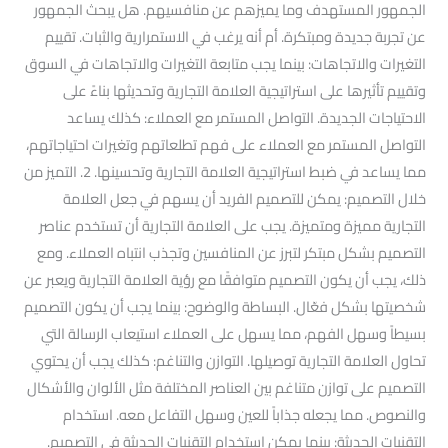
الجمهور المستهدف وما يميزهم عن منافسيهم. هل يبحث الجمهور
عن تجربة جديدة ومبتكرة. أم أنه يرغب في الاستمرارية والثبات. تقييم
التغيرات والاتجاهات: بينما يجب متابعة التغيرات والاتجاهات في السوق
وتقييم تأثيرها على استراتيجية العلامة التجارية وتحديثها بناءً على
الاحتياجات الجديدة. التواصل المستمر مع العملاء: كذلك يساعد
التواصل المستمر مع العملاء على فهم تطلعاتهم وتغيرات احتياجاتهم،
مما يساعد في ضبط استراتيجية العلامة التجارية وتحسينها. 2. التميز من
خلال التصميم: يمكن للتصميم الفريد أن يسهم في جعل العلامة
التجارية مميزة ومتميزة. يجب على العلامة التجارية أن تستخدم عناصر
التصميم بشكل مبتكر لتبرز عن المنافسين وتجذب انتباه العملاء. ومع
ذلك، يجب أن يكون التصميم متوافقًا مع رؤية العلامة التجارية ويعبر عن
شخصيتها بشكل فعّال. البساطة والوضوح: بينما يجب أن يكون التصميم
بسيطاً وسهل الفهم، مما يسهل على العملاء استيعاب الرسالة التي
تحاول العلامة التجارية توصيلها. التوازن والتناغم: كذلك يجب أن يحتوي
التصميم على توازن متناغم بين العناصر المختلفة مثل الألوان والأشكال
والنصوص. مما يجعله جذاباً للعين وسهل التفاعل معه. استخدام
التقنيات الحديثة: بينما يمكن استخدام التقنيات الحديثة في التصميم.