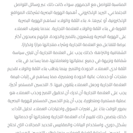
المناسبة للتواصل مع الجمهور، سواء كانت ذلك عبر وسائل التواصل
الاجتماعي. البريد الإلكتروني. أهمية الهوية البصرية لشركتك المواقع
الإلكترونية، أو غيرها. 4. بناء الثقة والولاء: تساهم الهوية البصرية
القوية في بناء الثقة والولاء للعلامة التجارية. عندما يتعرف العملاء
على الهوية البصرية ويشعرون بالتميز والجودة. فإنهم يصبحون أكثر
عرضة للتفاعل مع العلامة التجارية وشراء منتجاتها مرارًا وتكرارًا.
الشفافية والنزاهة: كذلك يجب على العلامة التجارية أن تتبنى سياسة
شفافة ونزيهة في جميع عملياتها وتعاملاتها، مما يساعد في بناء
الثقة لدى العملاء. الجودة والتميز: بينما يتطلب بناء الثقة والولاء تقديم
منتجات أو خدمات عالية الجودة ومتميزة، مما يساهم في إثبات قيمة
العلامة التجارية وجعل العملاء يثقون فيها. 5. التحسين المستمر: أخيرًا،
يجب على العلامة التجارية أن تدرك أن تحقيق التميز وجذب العملاء هو
عملية مستمرة ومتطورة. يجب أن يتم التحسين المستمر للهوية البصرية
بمرور الوقت بناءً على تغيرات السوق واحتياجات العملاء. تحليل الأداء:
كذلك يتضمن ذلك تقييم أداء العلامة التجارية ومنتجاتها أو خدماتها
بشكل دوري. واستخدام البيانات والمقاييس لتحديد المجالات التي تحتاج
إلى تحسين. استجابة لتغذية العملاء: بينما يتطلب التحسين المستمر