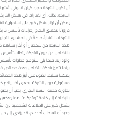
أن تكون الشركة مجرد كيان قانوني، تُعتبر ا
الشركة. لذلك، أي تغييرات في هيكل الشركة
يمكن أن تؤثر بشكل كبير على استمرارية الشركة
ضروريًا لتحقيق النجاح. إجراءات تأسيس شرك
الشركات انتشاراً، خاصةً في المشاريع التجاري
هذه الشركة من شخصين أو أكثر يساهم كل
بالتضامن عن ديون الشركة. يتطلب تأسيس ه
والإدارية. فيما يلي سنوضح خطوات تأسي
بينما تتميز شركة التضامن بعدة خصائص فر
يمكننا تسليط الضوء على أبرز هذه الخصائص
مسؤولية ديون الشركة. بمعنى آخر، يلتزم كل
تجاوزت حصته. الاسم التجاري: يجب أن يحتو
بالإضافة إلى كلمة “وشركاه”، مما يعكس و
بشكل كبير على العلاقات الشخصية بين الش
جديد أو انسحاب أحدهم، قد يؤدي إلى حل الش