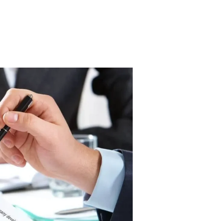
ماهي
شركة
التضامن
وخصائصها