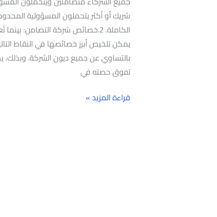
جميع الشركاء متضامنين ويتحملون المسؤو
شريك أو أكثر يتحملون المسؤولية المحدودة
الكاملة. 2.خصائص شركة التضامن: بي
يمكن تلخيص أبرز خصائصها في النقاط التالي
بالتساوي عن جميع ديون الشركة. وبذلك، ي
تفوق حصته في
قراءة المزيد »