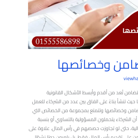
امن وخصائصها
viewh
من تُعد من أقدم وأبسط الأشكال القانونية
ث تنشأ بناءً على اتفاق بين عدد من الشركاء للعمل
امن وخصائصها وتتمتع بمجموعة من الخصائص التي
 الشركاء يتحملون المسؤولية بالتساوي أو بنسبة
الية، حتى لو تجاوزت حصصهم في رأس المال. علاوة على
ن على تقديم رأس المال فقط، بل يلعبون دورًا نشطًا