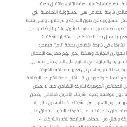
ية التضامنية، اكتساب صفة التاجر، وانتقال حصة
 أبرز خصائص شركة التضامن هي المسؤولية التضامنية التي
حمل المسؤولية عن ديون الشركة والتزاماتها، وليس فقط
يف طبقة من الحماية للدائنين، ولكنها أيضًا تزيد من
مستوى المخاطر بالنسبة للشركاء، مما يدفعهم للعمل بجد للحفاظ على استقرار الشركة. 2.
 الشركاء في شركة التضامن بصفة “تاجر”. فبمجرد
 للقوانين التجارية. وهكذا، يحق لهم ممارسة الأعمال
لقانونية والتجارية التي تنطبق على التجار، مثل التسجيل
ية. هذا الأمر يساهم في تعزيز مصداقية الشركة
ويساعدها في بناء علاقات تجارية موثوقة مع العملاء والموردين. 3. انتقال حصة الشريك: بالإضافة
 من الخصائص الجوهرية لشركة التضامن. حيث لا يمكن
 دون موافقة جميع الشركاء الآخرين. فبالتالي، يضمن
ز من روح التعاون بين الشركاء. كما أنه، في حال أراد
صته، فإن ذلك يتطلب من الشركاء الآخرين الاتفاق على
شروط معينة، مما يحافظ على استقرار الشركة ويقلل من المخاطر المرتبطة بتغيير الشركاء. 4.
تضامن أيضًا بخصوصية العلاقة بين الشركاء.فبدلاً من