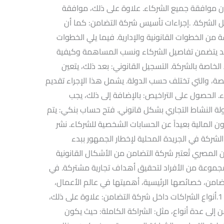
ن موافقة جميع الشركاء. علاوة على ذلك، موافقة
ل الشركة. .إجراءات تأسيس شركة التضامن: كما أن
ن الخطوات القانونية والإدارية. فيما يلي الخطوات
عقد يتضمن تفاصيل الشركاء ونسب المساهمة وكيفية
ط الخاصة بالشركة. التسجيل القانوني: بعد ذلك، يتعين
ة، والتي تختلف حسب الدولة. يشمل هذا الإجراء تقديم
 الحصول على التراخيص: بالإضافة إلى ذلك، يجب
اولة النشاط التجاري بشكل قانوني. فتح حساب بنكي: يتم
 المالية بعيداً عن الحسابات الشخصية للشركاء. نشر
لشركة في الجريدة المحلية لإخطار الجمهور ببدء
 المصري تُعتبر شركة التضامن من الأشكال القانونية
جموعة من الأفراد لتحقيق أهداف تجارية مشتركة. في
ن، خصائصها الرئيسية، أهميتها في عالم الأعمال،
بالإضافة إلى الإجراءات الضرورية لتأسيسها. 1.أنواع الشراكات داخل شركة التضامن: علاوة على ذلك،
لى عدة أنواع، مثل: الشراكة الكاملة: حيث يكون