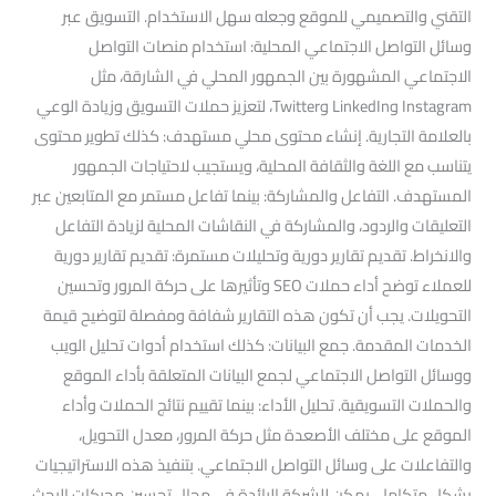
التقني والتصميمي للموقع وجعله سهل الاستخدام. التسويق عبر
وسائل التواصل الاجتماعي المحلية: استخدام منصات التواصل
الاجتماعي المشهورة بين الجمهور المحلي في الشارقة، مثل
Instagram وLinkedIn وTwitter، لتعزيز حملات التسويق وزيادة الوعي
بالعلامة التجارية. إنشاء محتوى محلي مستهدف: كذلك تطوير محتوى
يتناسب مع اللغة والثقافة المحلية، ويستجيب لاحتياجات الجمهور
المستهدف. التفاعل والمشاركة: بينما تفاعل مستمر مع المتابعين عبر
التعليقات والردود، والمشاركة في النقاشات المحلية لزيادة التفاعل
والانخراط. تقديم تقارير دورية وتحليلات مستمرة: تقديم تقارير دورية
للعملاء توضح أداء حملات SEO وتأثيرها على حركة المرور وتحسين
التحويلات. يجب أن تكون هذه التقارير شفافة ومفصلة لتوضيح قيمة
الخدمات المقدمة. جمع البيانات: كذلك استخدام أدوات تحليل الويب
ووسائل التواصل الاجتماعي لجمع البيانات المتعلقة بأداء الموقع
والحملات التسويقية. تحليل الأداء: بينما تقييم نتائج الحملات وأداء
الموقع على مختلف الأصعدة مثل حركة المرور، معدل التحويل،
والتفاعلات على وسائل التواصل الاجتماعي. بتنفيذ هذه الاستراتيجيات
بشكل متكامل، يمكن للشركة الرائدة في مجال تحسين محركات البحث