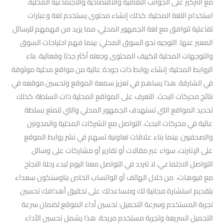
مع التركيز على الجوانب الثقافية والاقتصادية والاجتماعية المحلية.
استخدام اللغة المحلية: كذلك إنشاء محتوى يستخدم لغة وعبارات
تفاعلية تتوافق مع لغة الجمهور المحلي، مما يزيد من فهمهم للرسائل
المعبر عنها. التوجيه نحو السوق المحلي: بينما فهم احتياجات السوق
والتوجهات المحلية لتكييف المحتوى وجعله أكثر جذبًا وفعالية. بناء
الروابط المحلية: إنشاء روابط ذات جودة عالية من مواقع محلية موثوقة
في الشارقة. هذا يساهم في تعزيز سمعة الموقع وتحسين موقعه في
نتائج محركات البحث. التعرف على المواقع المحلية ذات السلطة: كذلك
تحديد المواقع التي تستهدف الجمهور المحلي والتي تتمتع بسلطة
عالية في محركات البحث. التواصل مع الشركات المحلية والمدونين
والصحفيين: بينما بناء علاقات تعاونية تسهم في نشر روابط الموقع
على الإنترنت، سواء عبر مقالات أو تقارير أو مشاركات على وسائل
التواصل الاجتماعي. لا تتردد في التواصل معنا اليوم لبدء رحلة النجاح
مع فيوهات، من خلال الهاتف أو الواتساب الخاص بناوسنكون سعداء
بتقديم استشارة مجانية لك ومساعدتك على تحقيق أهدافك تحسين
تجربة المستخدم وسرعة التحميل: تحسين أداء الموقع لضمان سرعة
التحميل السريعة وتجربة مستخدم مريحة. هذا يشمل تحسين الأداء