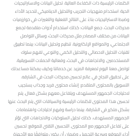
الكلمات الرئيسية ذات الكفاءة العالية. تحليل البيانات والاستراتيجيات
الحية: استخدام منهجيات التجريب والتحليل الديناميكي لتحديد الأداء
وضبط الاستراتيجيات بناءً على النتائج الفعلية والتغيرات في خوارزميات
محركات البحث. جمع البيانات: كذلك استخدام أدوات متقدمة لجمع
البيانات من مختلف المصادر مثل محركات البحث، وسائل التواصل
الاجتماعي، والمواقع الإلكترونية. تنظيم وتحليل البيانات: بينما تطبيق
تقنيات التحليل الاحصائي والتحليل الكمي والنوعي لفهم سلوك
المستخدمين. والاتجاهات في البحث، وفعالية الحملات التسويقية.
تواصل معنا اليوم لمعرفة المزيد عن خدماتنا وكيف يمكننا مساعدتك
على تحقيق النجاح في عالم تحسين محركات البحث في الشارقه.
التسويق بالمحتوى المتقدم: إنشاء محتوى فريد وجذاب يستجيب
لاحتياجات الجمهور المستهدف ويتفاعل معهم بشكل فعال. يتم
تحسين هذا المحتوى للكلمات الرئيسية والسياقات التي يتم البحث عنها
بشكل متكرر في الشارقة. بينما دراسة وفهم احتياجات واهتمامات
الجمهور المستهدف. كذلك تحليل السلوكيات والاتجاهات التي تؤثر
على تفاعل الجمهور مع المحتوى. التحسين التقني للموقع: تحسين
أداء الموقع وسرعة التحميل، وضمان أن يكون متوافقًا مع الأجهزة