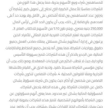
للمساهمين شراء وبيع الأسهم بحرية، مما يجعل هذا النوع من
الشركات مناسبًا للأعمال الكبيرة التي تحتاج إلى تمويل كبير. يُشترط أن
يتراوح عدد المساهمين بين ثلاثة أشخاص على الأقل ولا يوجد حد أعلى
لعددهم. بالإضافة إلى ذلك، يجب أن يكون الحد الأدنى لرأس المال
250,000 جنيه مصري، ويتم طرح 10% من الأسهم للاكتتاب العام. 3.
الشركات الفردية: تعتبر الشركات الفردية الخيار المثالي للأفراد الذين
يرغبون في إدارة أعمالهم بشكل مستقل. يمتلك صاحب العمل جميع
حقوق وواجبات الشركة، مما يعني أنه يتحمل جميع المخاطر والالتزامات
المالية. من الجدير بالذكر أن هذه الشركات تتميز بسهولة التأسيس
والإدارة، حيث لا تتطلب الكثير من الإجراءات المعقدة. ومع ذلك، يجب أن
يكون مؤسس الشركة مسجلاً كفرد، ولديه الحق في القيام بالأنشطة
التجارية وفقًا للقوانين المحلية. 4. شركات التضامن: تتكون شركات
التضامن من شخصين أو أكثر، حيث يكون كل شريك مسؤولاً بشكل
كامل عن التزامات الشركة. وفي هذه الحالة، يتحمل الشركاء
المسؤولية المالية بشكل غير محدود، مما يعني أنهم مسؤولون عن
ديون الشركة بأموالهم الشخصية. تتميز هذه الشركات بمرونة الإدارة،
حيث يمكن للشركاء اتخاذ القرارات بشكل مشترك. يجب أن يتراوح عدد