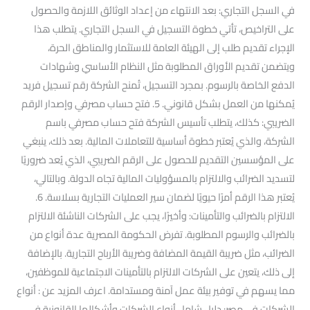
في السجل التجاري: بعد الانتهاء من إعداد الوثائق اللازمة والحصول
على التراخيص، تأتي خطوة التسجيل في السجل التجاري. يتطلب هذا
الإجراء تقديم طلب إلى الهيئة العامة للاستثمار والمناطق الحرة،
ويتضمن تقديم الأوراق المطلوبة مثل النظام الأساسي وشهادات
الدفع الخاصة بالرسوم. بمجرد التسجيل، تُمنح الشركة رقم تسجيل فريد
يُمكنها من العمل بشكل قانوني. 5. فتح حساب مصرفي وإصدار الرقم
الضريبي: كذلك، يتطلب تأسيس الشركة فتح حساب مصرفي باسم
الشركة، والذي يُعتبر خطوة أساسية للتعاملات المالية. بعد ذلك، ينبغي
على المؤسسين التقديم للحصول على الرقم الضريبي، الذي يُعد ضروريًا
لتسديد الضرائب والالتزام بالمسؤوليات المالية تجاه الدولة. وبالتالي،
يُعتبر هذا الرقم أمرًا حيويًا لضمان سير العمليات التجارية بسلاسة. 6.
الالتزام بالضرائب والتأمينات: وأخيرًا، يجب على الشركات الناشئة الالتزام
بالضرائب والرسوم المطلوبة. تفرض الحكومة المصرية عدة أنواع من
الضرائب، مثل ضريبة القيمة المضافة وضريبة الأرباح التجارية. بالإضافة
إلى ذلك، يتعين على الشركات الالتزام بالتأمينات الاجتماعية للموظفين،
مما يسهم في توفير بيئة عمل آمنة ومستدامة. اعرف المزيد عن : أنواع
الشركات في مصر: دليل شامل أنواع الشركات وأشكالها القانونية في