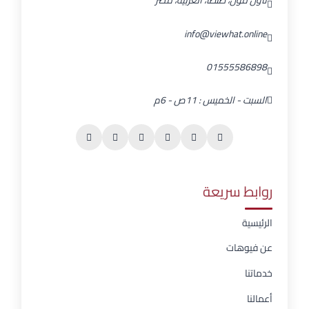
تاون مول، طنطا، الغربية، مصر
info@viewhat.online
01555586898
السبت - الخميس : 11ص - 6م
روابط سريعة
الرئيسية
عن فيوهات
خدماتنا
أعمالنا